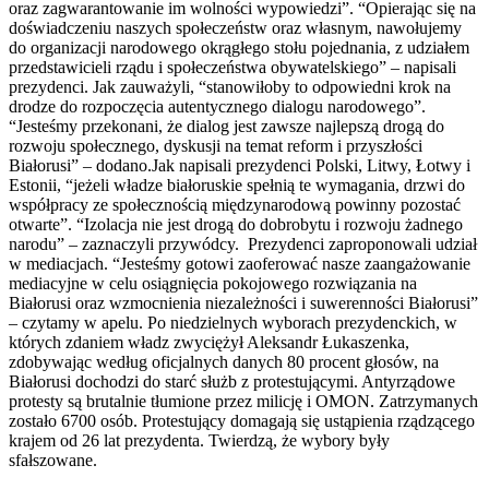
oraz zagwarantowanie im wolności wypowiedzi”. “Opierając się na
doświadczeniu naszych społeczeństw oraz własnym, nawołujemy
do organizacji narodowego okrągłego stołu pojednania, z udziałem
przedstawicieli rządu i społeczeństwa obywatelskiego” – napisali
prezydenci. Jak zauważyli, “stanowiłoby to odpowiedni krok na
drodze do rozpoczęcia autentycznego dialogu narodowego”.
“Jesteśmy przekonani, że dialog jest zawsze najlepszą drogą do
rozwoju społecznego, dyskusji na temat reform i przyszłości
Białorusi” – dodano.Jak napisali prezydenci Polski, Litwy, Łotwy i
Estonii, “jeżeli władze białoruskie spełnią te wymagania, drzwi do
współpracy ze społecznością międzynarodową powinny pozostać
otwarte”. “Izolacja nie jest drogą do dobrobytu i rozwoju żadnego
narodu” – zaznaczyli przywódcy. Prezydenci zaproponowali udział
w mediacjach. “Jesteśmy gotowi zaoferować nasze zaangażowanie
mediacyjne w celu osiągnięcia pokojowego rozwiązania na
Białorusi oraz wzmocnienia niezależności i suwerenności Białorusi”
– czytamy w apelu. Po niedzielnych wyborach prezydenckich, w
których zdaniem władz zwyciężył Aleksandr Łukaszenka,
zdobywając według oficjalnych danych 80 procent głosów, na
Białorusi dochodzi do starć służb z protestującymi. Antyrządowe
protesty są brutalnie tłumione przez milicję i OMON. Zatrzymanych
zostało 6700 osób. Protestujący domagają się ustąpienia rządzącego
krajem od 26 lat prezydenta. Twierdzą, że wybory były
sfałszowane.