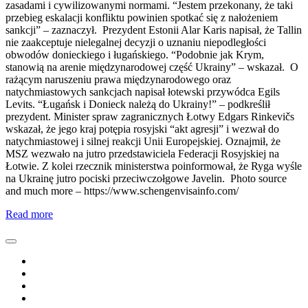
zasadami i cywilizowanymi normami. “Jestem przekonany, że taki
przebieg eskalacji konfliktu powinien spotkać się z nałożeniem
sankcji” – zaznaczył. Prezydent Estonii Alar Karis napisał, że Tallin
nie zaakceptuje nielegalnej decyzji o uznaniu niepodległości
obwodów donieckiego i ługańskiego. “Podobnie jak Krym,
stanowią na arenie międzynarodowej część Ukrainy” – wskazał. O
rażącym naruszeniu prawa międzynarodowego oraz
natychmiastowych sankcjach napisał łotewski przywódca Egils
Levits. “Ługańsk i Donieck należą do Ukrainy!” – podkreślił
prezydent. Minister spraw zagranicznych Łotwy Edgars Rinkevičs
wskazał, że jego kraj potępia rosyjski “akt agresji” i wezwał do
natychmiastowej i silnej reakcji Unii Europejskiej. Oznajmił, że
MSZ wezwało na jutro przedstawiciela Federacji Rosyjskiej na
Łotwie. Z kolei rzecznik ministerstwa poinformował, że Ryga wyśle
na Ukrainę jutro pociski przeciwczołgowe Javelin. Photo source
and much more – https://www.schengenvisainfo.com/
Read more