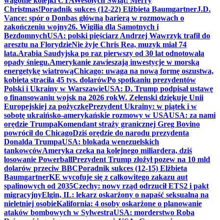
wagonie kolejki CTA
Wesołych Świąt! Merry
Christmas!
Poradnik sukces (12-22) Elżbieta Baumgartner
J.D.
Vance: spór o Donbas główną barierą w rozmowach o
zakończeniu wojny
26. Wigilia dla Samotnych i
Bezdomnych
USA: polski pięściarz Andrzej Wawrzyk trafił do
aresztu na Florydzie
Nie żyje Chris Rea, muzyk miał 74
lata.
Arabia Saudyjska po raz pierwszy od 30 lat odnotowała
opady śniegu.
Amerykanie zawieszają inwestycje w morską
energetykę wiatrową
Chicago: uwaga na nową formę oszustwa,
kobieta straciła 45 tys. dolarów
Po spotkaniu prezydentów
Polski i Ukrainy w Warszawie
USA: D. Trump podpisał ustawę
o finansowaniu wojsk na 2026 rok
W. Zełenski dziękuje Unii
Europejskiej za pożyczkę
Prezydent Ukrainy: w piątek i w
sobotę ukraińsko-amerykańskie rozmowy w USA
USA: za nami
orędzie Trumpa
Komendant straży granicznej Greg Bovino
powrócił do Chicago
Dziś orędzie do narodu prezydenta
Donalda Trumpa
USA: blokada wenezuelskich
tankowców
Ameryka czeka na kolejnego miliardera, dziś
losowanie Powerball
Prezydent Trump złożył pozew na 10 mld
dolarów przeciw BBC
Poradnik sukces (12-15) Elżbieta
Baumgartner
KE wycofuje się z całkowitego zakazu aut
spalinowych od 2035
Czechy: nowy rząd odrzucił ETS2 i pakt
migracyjny
Elgin, IL: lekarz oskarżony o napaść seksualną na
nieletniej osobie
Kalifornia: 4 osoby oskarżone o planowanie
ataków bombowych w Sylwestra
USA: morderstwo Roba