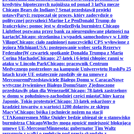
kredytów hipotecznych najniższa od ponad 3 lat
Na mecze
Chicago Bears do Indiany? Senat przedstawił projekt
ustawy
Paryż: rozpoczął się proces, który zadecyduje o
politycznej przyszłości Marine Le Pen
Donald Trump do
Irańczyków: pomoc jest w drodze
Była burmistrz Chicago
Lightfoot pozwana przez bank za nieuregulowane płatności na
kartach
Chicago: strzelanina i wypadek samochodowy w Little
Village
Chicago: ciało zaginionej nauczycielki CPS wyłowione z
jeziora Michigan
USA: postępowanie wobec szefa Rezerwy
Federalnej
W czwartek spotkanie Donalda Trumpa z Maríą
Coriną Machado
Chicago: 27-latek i 6-letni chłopiec ranni w
ataku w Lincoln Park
Chicago: pracownik Centrum
Medycznego postrzelony na kampusie Uniwersytetu Rush
Po 25
latach kraje UE ostatecznie zgodziły się na umowę z
Mercosurem
Przedstawiciele Białego Domu w Caracas
Nowe
wytyczne żywieniowe Białego Domu
Stany Zjednoczone
przedstawiły plan dla Wenezueli
Chicago: 78-latek zastrzelony
w domu w południowo-zachodniej części miasta
Chiny karzą
Japonię, Tokio protestuje
Chicago: 33-latek oskarżony o
kradzież towarów o wartości 1200 dolarów ze sklepu
Macy’s
Chicago: bójka i pchnięcie nożem na stacji
CTA
Kongresmen Mike Quigley będzie ubiegał się o stanowisko
burmistrza Chicago
Włochy mogą opuścić mniejszość blokującą
umowę UE-Mercosur
Minnesota: gubernator Tim Waltz
rezygnuje z walki o reelekcję pod presją skandalu z