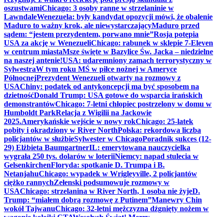
oszustwami
Chicago: 3 osoby ranne w strzelaninie w
Lawndale
Wenezuela: były kandydat opozycji mówi, że obalenie
Maduro to ważny krok, ale niewystarczający
Maduro przed
sądem: “jestem prezydentem, porwano mnie”
Rosja potępia
USA za akcję w Wenezueli
Chicago: rabunek w sklepie 7-Eleven
w centrum miasta
Msze święte w Bazylice Św. Jacka – niedzielne
na naszej antenie!
USA: udaremniony zamach terrorystyczny w
Sylwestra
W tym roku MŚ w piłce nożnej w Ameryce
Północnej
Prezydent Wenezueli otwarty na rozmowy z
USA
Chiny: podatek od antykoncepcji ma być sposobem na
dzietność
Donald Trump: USA gotowe do wsparcia irańskich
demonstrantów
Chicago: 7-letni chłopiec postrzelony w domu w
Humboldt Park
Relacja z Wigilii na Jackowie
2025.
Amerykańskie wejście w nowy rok
Chicago: 25-latek
pobity i okradziony w River North
Polska: rekordowa liczba
policjantów w służbie
Sylwester w Chicago
Poradnik sukces (12-
29) Elżbieta Baumgartner
IL: emerytowana nauczycielka
wygrała 250 tys. dolarów w loterii
Niemcy: napad stulecia w
Gelsenkirchen
Floryda: spotkanie D. Trumpa i B.
Netanjahu
Chicago: wypadek w Wrigleyville, 2 policjantów
ciężko rannych
Zełenski podsumowuje rozmowy w
USA
Chicago: strzelanina w River North, 1 osoba nie żyje
D.
Trump: “miałem dobrą rozmowę z Putinem”
Manewry Chin
wokół Tajwanu
Chicago: 32-letni mężczyzna dźgnięty nożem w