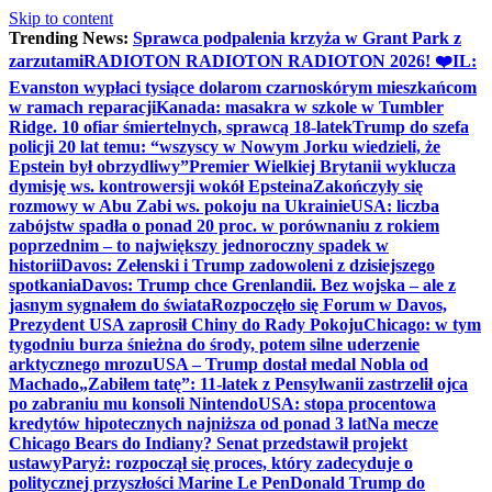
Skip to content
Trending News:
Sprawca podpalenia krzyża w Grant Park z
zarzutami
RADIOTON RADIOTON RADIOTON 2026! ❤️
IL:
Evanston wypłaci tysiące dolarom czarnoskórym mieszkańcom
w ramach reparacji
Kanada: masakra w szkole w Tumbler
Ridge. 10 ofiar śmiertelnych, sprawcą 18-latek
Trump do szefa
policji 20 lat temu: “wszyscy w Nowym Jorku wiedzieli, że
Epstein był obrzydliwy”
Premier Wielkiej Brytanii wyklucza
dymisję ws. kontrowersji wokół Epsteina
Zakończyły się
rozmowy w Abu Zabi ws. pokoju na Ukrainie
USA: liczba
zabójstw spadła o ponad 20 proc. w porównaniu z rokiem
poprzednim – to największy jednoroczny spadek w
historii
Davos: Zełenski i Trump zadowoleni z dzisiejszego
spotkania
Davos: Trump chce Grenlandii. Bez wojska – ale z
jasnym sygnałem do świata
Rozpoczęło się Forum w Davos,
Prezydent USA zaprosił Chiny do Rady Pokoju
Chicago: w tym
tygodniu burza śnieżna do środy, potem silne uderzenie
arktycznego mrozu
USA – Trump dostał medal Nobla od
Machado
„Zabiłem tatę”: 11-latek z Pensylwanii zastrzelił ojca
po zabraniu mu konsoli Nintendo
USA: stopa procentowa
kredytów hipotecznych najniższa od ponad 3 lat
Na mecze
Chicago Bears do Indiany? Senat przedstawił projekt
ustawy
Paryż: rozpoczął się proces, który zadecyduje o
politycznej przyszłości Marine Le Pen
Donald Trump do