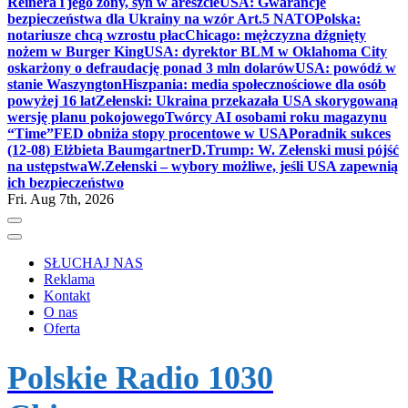
Reinera i jego żony, syn w areszcie
USA: Gwarancje
bezpieczeństwa dla Ukrainy na wzór Art.5 NATO
Polska:
notariusze chcą wzrostu płac
Chicago: mężczyzna dźgnięty
nożem w Burger King
USA: dyrektor BLM w Oklahoma City
oskarżony o defraudację ponad 3 mln dolarów
USA: powódź w
stanie Waszyngton
Hiszpania: media społecznościowe dla osób
powyżej 16 lat
Zełenski: Ukraina przekazała USA skorygowaną
wersję planu pokojowego
Twórcy AI osobami roku magazynu
“Time”
FED obniża stopy procentowe w USA
Poradnik sukces
(12-08) Elżbieta Baumgartner
D.Trump: W. Zełenski musi pójść
na ustępstwa
W.Zełenski – wybory możliwe, jeśli USA zapewnią
ich bezpieczeństwo
Fri. Aug 7th, 2026
SŁUCHAJ NAS
Reklama
Kontakt
O nas
Oferta
Polskie Radio 1030