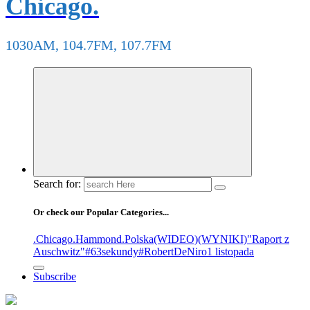
Chicago.
1030AM, 104.7FM, 107.7FM
Search for:
Or check our Popular Categories...
.Chicago
.Hammond
.Polska
(WIDEO)
(WYNIKI)
"Raport z
Auschwitz"
#63sekundy
#RobertDeNiro
1 listopada
Subscribe