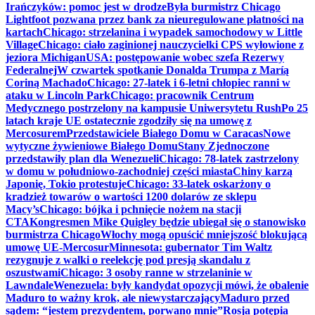
Irańczyków: pomoc jest w drodze
Była burmistrz Chicago
Lightfoot pozwana przez bank za nieuregulowane płatności na
kartach
Chicago: strzelanina i wypadek samochodowy w Little
Village
Chicago: ciało zaginionej nauczycielki CPS wyłowione z
jeziora Michigan
USA: postępowanie wobec szefa Rezerwy
Federalnej
W czwartek spotkanie Donalda Trumpa z Maríą
Coriną Machado
Chicago: 27-latek i 6-letni chłopiec ranni w
ataku w Lincoln Park
Chicago: pracownik Centrum
Medycznego postrzelony na kampusie Uniwersytetu Rush
Po 25
latach kraje UE ostatecznie zgodziły się na umowę z
Mercosurem
Przedstawiciele Białego Domu w Caracas
Nowe
wytyczne żywieniowe Białego Domu
Stany Zjednoczone
przedstawiły plan dla Wenezueli
Chicago: 78-latek zastrzelony
w domu w południowo-zachodniej części miasta
Chiny karzą
Japonię, Tokio protestuje
Chicago: 33-latek oskarżony o
kradzież towarów o wartości 1200 dolarów ze sklepu
Macy’s
Chicago: bójka i pchnięcie nożem na stacji
CTA
Kongresmen Mike Quigley będzie ubiegał się o stanowisko
burmistrza Chicago
Włochy mogą opuścić mniejszość blokującą
umowę UE-Mercosur
Minnesota: gubernator Tim Waltz
rezygnuje z walki o reelekcję pod presją skandalu z
oszustwami
Chicago: 3 osoby ranne w strzelaninie w
Lawndale
Wenezuela: były kandydat opozycji mówi, że obalenie
Maduro to ważny krok, ale niewystarczający
Maduro przed
sądem: “jestem prezydentem, porwano mnie”
Rosja potępia