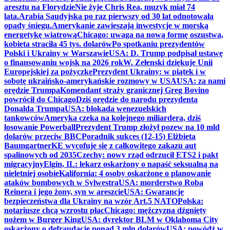
aresztu na Florydzie
Nie żyje Chris Rea, muzyk miał 74
lata.
Arabia Saudyjska po raz pierwszy od 30 lat odnotowała
opady śniegu.
Amerykanie zawieszają inwestycje w morską
energetykę wiatrową
Chicago: uwaga na nową formę oszustwa,
kobieta straciła 45 tys. dolarów
Po spotkaniu prezydentów
Polski i Ukrainy w Warszawie
USA: D. Trump podpisał ustawę
o finansowaniu wojsk na 2026 rok
W. Zełenski dziękuje Unii
Europejskiej za pożyczkę
Prezydent Ukrainy: w piątek i w
sobotę ukraińsko-amerykańskie rozmowy w USA
USA: za nami
orędzie Trumpa
Komendant straży granicznej Greg Bovino
powrócił do Chicago
Dziś orędzie do narodu prezydenta
Donalda Trumpa
USA: blokada wenezuelskich
tankowców
Ameryka czeka na kolejnego miliardera, dziś
losowanie Powerball
Prezydent Trump złożył pozew na 10 mld
dolarów przeciw BBC
Poradnik sukces (12-15) Elżbieta
Baumgartner
KE wycofuje się z całkowitego zakazu aut
spalinowych od 2035
Czechy: nowy rząd odrzucił ETS2 i pakt
migracyjny
Elgin, IL: lekarz oskarżony o napaść seksualną na
nieletniej osobie
Kalifornia: 4 osoby oskarżone o planowanie
ataków bombowych w Sylwestra
USA: morderstwo Roba
Reinera i jego żony, syn w areszcie
USA: Gwarancje
bezpieczeństwa dla Ukrainy na wzór Art.5 NATO
Polska:
notariusze chcą wzrostu płac
Chicago: mężczyzna dźgnięty
nożem w Burger King
USA: dyrektor BLM w Oklahoma City
oskarżony o defraudację ponad 3 mln dolarów
USA: powódź w