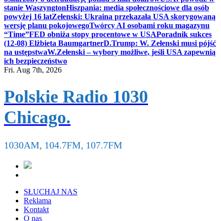
stanie Waszyngton
Hiszpania: media społecznościowe dla osób
powyżej 16 lat
Zełenski: Ukraina przekazała USA skorygowaną
wersję planu pokojowego
Twórcy AI osobami roku magazynu
“Time”
FED obniża stopy procentowe w USA
Poradnik sukces
(12-08) Elżbieta Baumgartner
D.Trump: W. Zełenski musi pójść
na ustępstwa
W.Zełenski – wybory możliwe, jeśli USA zapewnią
ich bezpieczeństwo
Fri. Aug 7th, 2026
Polskie Radio 1030
Chicago.
1030AM, 104.7FM, 107.7FM
SŁUCHAJ NAS
Reklama
Kontakt
O nas