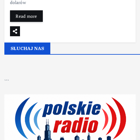
dolarów
Read more
SŁUCHAJ NAS
▶
Kliknij PLAY, aby słuchać
```