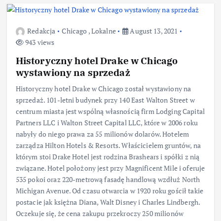
Redakcja
Chicago
,
Lokalne
August 13, 2021
943 views
Historyczny hotel Drake w Chicago
wystawiony na sprzedaż
Historyczny hotel Drake w Chicago został wystawiony na
sprzedaż. 101-letni budynek przy 140 East Walton Street w
centrum miasta jest wspólną własnością firm Lodging Capital
Partners LLC i Walton Street Capital LLC, które w 2006 roku
nabyły do niego prawa za 55 milionów dolarów. Hotelem
zarządza Hilton Hotels & Resorts. Właścicielem gruntów, na
którym stoi Drake Hotel jest rodzina Brashears i spółki z nią
związane. Hotel położony jest przy Magnificent Mile i oferuje
535 pokoi oraz 220-metrową fasadę handlową wzdłuż North
Michigan Avenue. Od czasu otwarcia w 1920 roku gościł takie
postacie jak księżna Diana, Walt Disney i Charles Lindbergh.
Oczekuje się, że cena zakupu przekroczy 250 milionów