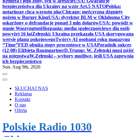
Reinera i jego żony, syn w areszcie
USA: Gwarancje
bezpieczeństwa dla Ukrainy na wzór Art.5 NATO
Polska:
notariusze chcą wzrostu płac
Chicago: mężczyzna dźgnięty
nożem w Burger King
USA: dyrektor BLM w Oklahoma City
oskarżony o defraudację ponad 3 mln dolarów
USA: powódź w
stanie Waszyngton
Hiszpania: media społecznościowe dla osób
powyżej 16 lat
Zełenski: Ukraina przekazała USA skorygowaną
wersję planu pokojowego
Twórcy AI osobami roku magazynu
“Time”
FED obniża stopy procentowe w USA
Poradnik sukces
(12-08) Elżbieta Baumgartner
D.Trump: W. Zełenski musi pójść
na ustępstwa
W.Zełenski – wybory możliwe, jeśli USA zapewnią
ich bezpieczeństwo
Sun. Aug 9th, 2026
SŁUCHAJ NAS
Reklama
Kontakt
O nas
Oferta
Polskie Radio 1030