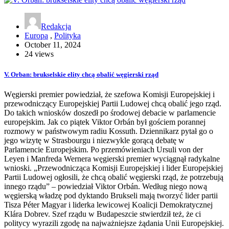
Redakcja
Europa
,
Polityka
October 11, 2024
24 views
V. Orban: brukselskie elity chcą obalić węgierski rząd
Węgierski premier powiedział, że szefowa Komisji Europejskiej i
przewodniczący Europejskiej Partii Ludowej chcą obalić jego rząd.
Do takich wniosków doszedł po środowej debacie w parlamencie
europejskim. Jak co piątek Viktor Orbán był gościem porannej
rozmowy w państwowym radiu Kossuth. Dziennikarz pytał go o
jego wizytę w Strasbourgu i niezwykle gorącą debatę w
Parlamencie Europejskim. Po przemówieniach Ursuli von der
Leyen i Manfreda Wernera węgierski premier wyciągnął radykalne
wnioski. „Przewodnicząca Komisji Europejskiej i lider Europejskiej
Partii Ludowej ogłosili, że chcą obalić węgierski rząd, że potrzebują
innego rządu” – powiedział Viktor Orbán. Według niego nową
węgierską władzę pod dyktando Brukseli mają tworzyć lider partii
Tisza Péter Magyar i liderka lewicowej Koalicji Demokratycznej
Klára Dobrev. Szef rządu w Budapeszcie stwierdził też, że ci
politycy wyrazili zgodę na najważniejsze żądania Unii Europejskiej.