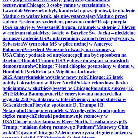
oszustwami
Chicago: 3 osoby ranne w strzelaninie w
Lawndale
Wenezuela: były kandydat opozycji mówi, że obalenie
Maduro to ważny krok, ale niewystarczający
Maduro przed
sądem: “jestem prezydentem, porwano mnie”
Rosja potępia
USA za akcję w Wenezueli
Chicago: rabunek w sklepie 7-Eleven
w centrum miasta
Msze święte w Bazylice Św. Jacka – niedzielne
na naszej antenie!
USA: udaremniony zamach terrorystyczny w
Sylwestra
W tym roku MŚ w piłce nożnej w Ameryce
Północnej
Prezydent Wenezueli otwarty na rozmowy z
USA
Chiny: podatek od antykoncepcji ma być sposobem na
dzietność
Donald Trump: USA gotowe do wsparcia irańskich
demonstrantów
Chicago: 7-letni chłopiec postrzelony w domu w
Humboldt Park
Relacja z Wigilii na Jackowie
2025.
Amerykańskie wejście w nowy rok
Chicago: 25-latek
pobity i okradziony w River North
Polska: rekordowa liczba
policjantów w służbie
Sylwester w Chicago
Poradnik sukces (12-
29) Elżbieta Baumgartner
IL: emerytowana nauczycielka
wygrała 250 tys. dolarów w loterii
Niemcy: napad stulecia w
Gelsenkirchen
Floryda: spotkanie D. Trumpa i B.
Netanjahu
Chicago: wypadek w Wrigleyville, 2 policjantów
ciężko rannych
Zełenski podsumowuje rozmowy w
USA
Chicago: strzelanina w River North, 1 osoba nie żyje
D.
Trump: “miałem dobrą rozmowę z Putinem”
Manewry Chin
wokół Tajwanu
Chicago: 32-letni mężczyzna dźgnięty nożem w