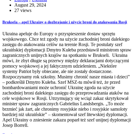
August 29, 2024
27 views
Bruksela – apel Ukrainy o dozbrajanie i użycie broni do atakowania Rosji
Ukraina apeluje do Europy o przyspieszenie dostaw sprzętu
wojskowego. Chce też zgody na użycie zachodniej broni dalekiego
zasięgu do atakowania celów na terenie Rosji. Te postulaty szef
ukraińskiej dyplomacji Dmytro Kułeba przedstawił ministrom spraw
zagranicznych unijnych krajów na spotkaniu w Brukseli. Ukraina
mówi, że zbyt długie są przerwy między deklaracjami dotyczącymi
pomocy wojskowej a jej faktycznym udzieleniem. „Niektóre
systemy Patriot były obiecane, ale nie zostały dostarczone.
Rozpoczynamy rok szkolny. Musimy chronić nasze miasta i dzieci”
– podkreślił Dmytro Kułeba. Szef MSZ-tu mówił też, że przed
bombardowaniami może uchronić Ukrainę zgoda na użycie
zachodniej broni dalekiego zasięgu do przeprowadzania ataków na
cele wojskowe w Rosji. Utrzymujący się wciąż zakaz skrytykował
minister spraw zagranicznych Gabrielius Landsbergis. „To może
brzmieć jak żart, ale chronimy rosyjskie niebo i rosyjskie samoloty
bardziej niż ukraińskie” – skomentował szef litewskiej dyplomacji.
Apel Ukrainy o zniesienie zakazu poparł też szef unijnej dyplomacji
Josep Borrell.