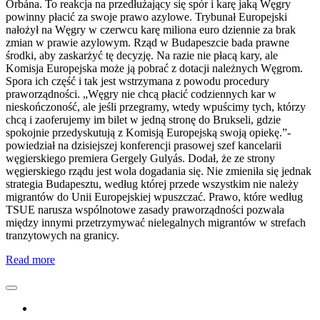
Orbána. To reakcja na przedłużający się spór i karę jaką Węgry
powinny płacić za swoje prawo azylowe. Trybunał Europejski
nałożył na Węgry w czerwcu karę miliona euro dziennie za brak
zmian w prawie azylowym. Rząd w Budapeszcie bada prawne
środki, aby zaskarżyć tę decyzję. Na razie nie płacą kary, ale
Komisja Europejska może ją pobrać z dotacji należnych Węgrom.
Spora ich część i tak jest wstrzymana z powodu procedury
praworządności. „Węgry nie chcą płacić codziennych kar w
nieskończoność, ale jeśli przegramy, wtedy wpuścimy tych, którzy
chcą i zaoferujemy im bilet w jedną stronę do Brukseli, gdzie
spokojnie przedyskutują z Komisją Europejską swoją opiekę.”-
powiedział na dzisiejszej konferencji prasowej szef kancelarii
węgierskiego premiera Gergely Gulyás. Dodał, że ze strony
węgierskiego rządu jest wola dogadania się. Nie zmieniła się jednak
strategia Budapesztu, według której przede wszystkim nie należy
migrantów do Unii Europejskiej wpuszczać. Prawo, które według
TSUE narusza wspólnotowe zasady praworządności pozwala
między innymi przetrzymywać nielegalnych migrantów w strefach
tranzytowych na granicy.
Read more