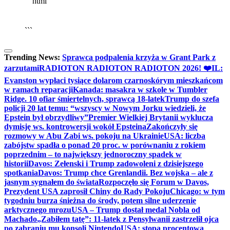
```html
▶
Kliknij PLAY, aby słuchać
🔈
🔊
```
Trending News:
Sprawca podpalenia krzyża w Grant Park z
zarzutami
RADIOTON RADIOTON RADIOTON 2026! ❤️
IL:
Evanston wypłaci tysiące dolarom czarnoskórym mieszkańcom
w ramach reparacji
Kanada: masakra w szkole w Tumbler
Ridge. 10 ofiar śmiertelnych, sprawcą 18-latek
Trump do szefa
policji 20 lat temu: “wszyscy w Nowym Jorku wiedzieli, że
Epstein był obrzydliwy”
Premier Wielkiej Brytanii wyklucza
dymisję ws. kontrowersji wokół Epsteina
Zakończyły się
rozmowy w Abu Zabi ws. pokoju na Ukrainie
USA: liczba
zabójstw spadła o ponad 20 proc. w porównaniu z rokiem
poprzednim – to największy jednoroczny spadek w
historii
Davos: Zełenski i Trump zadowoleni z dzisiejszego
spotkania
Davos: Trump chce Grenlandii. Bez wojska – ale z
jasnym sygnałem do świata
Rozpoczęło się Forum w Davos,
Prezydent USA zaprosił Chiny do Rady Pokoju
Chicago: w tym
tygodniu burza śnieżna do środy, potem silne uderzenie
arktycznego mrozu
USA – Trump dostał medal Nobla od
Machado
„Zabiłem tatę”: 11-latek z Pensylwanii zastrzelił ojca
po zabraniu mu konsoli Nintendo
USA: stopa procentowa