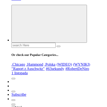
Search
for:
Or check our Popular Categories...
.Chicago
.Hammond
.Polska
(WIDEO)
(WYNIKI)
"Raport z Auschwitz"
#63sekundy
#RobertDeNiro
1 listopada
Subscribe