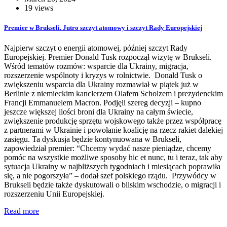
19 views
Premier w Brukseli. Jutro szczyt atomowy i szczyt Rady Europejskiej
Najpierw szczyt o energii atomowej, później szczyt Rady
Europejskiej. Premier Donald Tusk rozpoczął wizytę w Brukseli.
Wśród tematów rozmów: wsparcie dla Ukrainy, migracja,
rozszerzenie wspólnoty i kryzys w rolnictwie. Donald Tusk o
zwiększeniu wsparcia dla Ukrainy rozmawiał w piątek już w
Berlinie z niemieckim kanclerzem Olafem Scholzem i prezydenckim
Francji Emmanuelem Macron. Podjęli szereg decyzji – kupno
jeszcze większej ilości broni dla Ukrainy na całym świecie,
zwiększenie produkcję sprzętu wojskowego także przez współpracę
z partnerami w Ukrainie i powołanie koalicję na rzecz rakiet dalekiej
zasięgu. Ta dyskusja będzie kontynuowana w Brukseli,
zapowiedział premier: “Chcemy wydać nasze pieniądze, chcemy
pomóc na wszystkie możliwe sposoby hic et nunc, tu i teraz, tak aby
sytuacja Ukrainy w najbliższych tygodniach i miesiącach poprawiła
się, a nie pogorszyła” – dodał szef polskiego rządu. Przywódcy w
Brukseli będzie także dyskutowali o bliskim wschodzie, o migracji i
rozszerzeniu Unii Europejskiej.
Read more