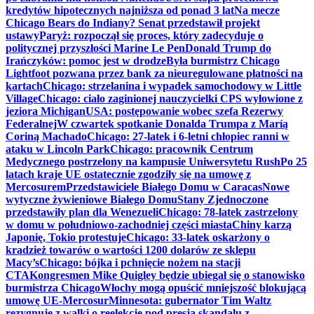
kredytów hipotecznych najniższa od ponad 3 lat
Na mecze
Chicago Bears do Indiany? Senat przedstawił projekt
ustawy
Paryż: rozpoczął się proces, który zadecyduje o
politycznej przyszłości Marine Le Pen
Donald Trump do
Irańczyków: pomoc jest w drodze
Była burmistrz Chicago
Lightfoot pozwana przez bank za nieuregulowane płatności na
kartach
Chicago: strzelanina i wypadek samochodowy w Little
Village
Chicago: ciało zaginionej nauczycielki CPS wyłowione z
jeziora Michigan
USA: postępowanie wobec szefa Rezerwy
Federalnej
W czwartek spotkanie Donalda Trumpa z Maríą
Coriną Machado
Chicago: 27-latek i 6-letni chłopiec ranni w
ataku w Lincoln Park
Chicago: pracownik Centrum
Medycznego postrzelony na kampusie Uniwersytetu Rush
Po 25
latach kraje UE ostatecznie zgodziły się na umowę z
Mercosurem
Przedstawiciele Białego Domu w Caracas
Nowe
wytyczne żywieniowe Białego Domu
Stany Zjednoczone
przedstawiły plan dla Wenezueli
Chicago: 78-latek zastrzelony
w domu w południowo-zachodniej części miasta
Chiny karzą
Japonię, Tokio protestuje
Chicago: 33-latek oskarżony o
kradzież towarów o wartości 1200 dolarów ze sklepu
Macy’s
Chicago: bójka i pchnięcie nożem na stacji
CTA
Kongresmen Mike Quigley będzie ubiegał się o stanowisko
burmistrza Chicago
Włochy mogą opuścić mniejszość blokującą
umowę UE-Mercosur
Minnesota: gubernator Tim Waltz
rezygnuje z walki o reelekcję pod presją skandalu z