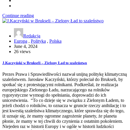
Continue reading
Redakcja
Europa
,
Polityka
,
Polska
June 4, 2024
26 views
J.Kaczyński w Brukseli – Zielony Ład to szaleństwo
Prezes Prawa i Sprawiedliwości nazwał unijną politykę klimatyczną
szaleństwem. Jarosław Kaczyński, którzy poleciał do Brukseli, by
spotkać się z protestującymi rolnikami. Podkreślał, że realizacja
europejskiego Zielonego Ładu, narzucającego na rolników
rygorystyczne wymogi do spełniania, doprowadzi do ich
unicestwienia. “To co dzieje się w związku z Zielonym Ładem, to
jeżeli chodzi o rolników, to oznacza w gruncie rzeczy anihilację i to
jest kwestią szaleństwa klimatycznego, które sprawdza się do tego,
iż uznaje się, że mamy ogromne zagrożenie planety, że planeta
płonie, że mamy w tej chwili do czynienia z ostatnim pokoleniem.
Niejeden raz w historii Europy i w ogóle w historii ludzkości