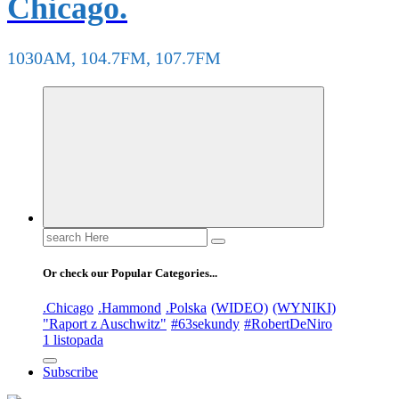
Chicago.
1030AM, 104.7FM, 107.7FM
Search
for:
Or check our Popular Categories...
.Chicago
.Hammond
.Polska
(WIDEO)
(WYNIKI)
"Raport z Auschwitz"
#63sekundy
#RobertDeNiro
1 listopada
Subscribe