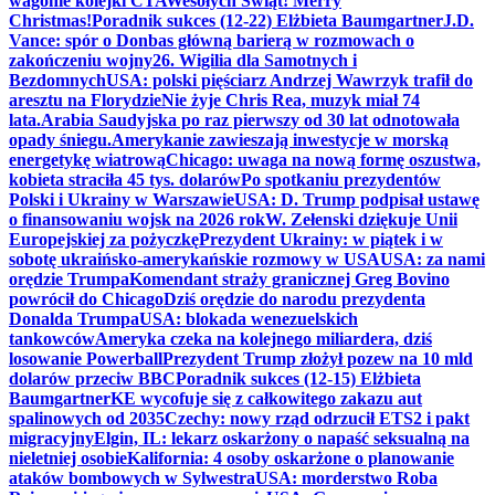
wagonie kolejki CTA
Wesołych Świąt! Merry
Christmas!
Poradnik sukces (12-22) Elżbieta Baumgartner
J.D.
Vance: spór o Donbas główną barierą w rozmowach o
zakończeniu wojny
26. Wigilia dla Samotnych i
Bezdomnych
USA: polski pięściarz Andrzej Wawrzyk trafił do
aresztu na Florydzie
Nie żyje Chris Rea, muzyk miał 74
lata.
Arabia Saudyjska po raz pierwszy od 30 lat odnotowała
opady śniegu.
Amerykanie zawieszają inwestycje w morską
energetykę wiatrową
Chicago: uwaga na nową formę oszustwa,
kobieta straciła 45 tys. dolarów
Po spotkaniu prezydentów
Polski i Ukrainy w Warszawie
USA: D. Trump podpisał ustawę
o finansowaniu wojsk na 2026 rok
W. Zełenski dziękuje Unii
Europejskiej za pożyczkę
Prezydent Ukrainy: w piątek i w
sobotę ukraińsko-amerykańskie rozmowy w USA
USA: za nami
orędzie Trumpa
Komendant straży granicznej Greg Bovino
powrócił do Chicago
Dziś orędzie do narodu prezydenta
Donalda Trumpa
USA: blokada wenezuelskich
tankowców
Ameryka czeka na kolejnego miliardera, dziś
losowanie Powerball
Prezydent Trump złożył pozew na 10 mld
dolarów przeciw BBC
Poradnik sukces (12-15) Elżbieta
Baumgartner
KE wycofuje się z całkowitego zakazu aut
spalinowych od 2035
Czechy: nowy rząd odrzucił ETS2 i pakt
migracyjny
Elgin, IL: lekarz oskarżony o napaść seksualną na
nieletniej osobie
Kalifornia: 4 osoby oskarżone o planowanie
ataków bombowych w Sylwestra
USA: morderstwo Roba