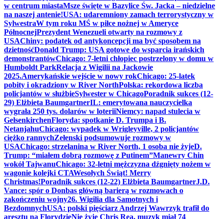
w centrum miasta
Msze święte w Bazylice Św. Jacka – niedzielne
na naszej antenie!
USA: udaremniony zamach terrorystyczny w
Sylwestra
W tym roku MŚ w piłce nożnej w Ameryce
Północnej
Prezydent Wenezueli otwarty na rozmowy z
USA
Chiny: podatek od antykoncepcji ma być sposobem na
dzietność
Donald Trump: USA gotowe do wsparcia irańskich
demonstrantów
Chicago: 7-letni chłopiec postrzelony w domu w
Humboldt Park
Relacja z Wigilii na Jackowie
2025.
Amerykańskie wejście w nowy rok
Chicago: 25-latek
pobity i okradziony w River North
Polska: rekordowa liczba
policjantów w służbie
Sylwester w Chicago
Poradnik sukces (12-
29) Elżbieta Baumgartner
IL: emerytowana nauczycielka
wygrała 250 tys. dolarów w loterii
Niemcy: napad stulecia w
Gelsenkirchen
Floryda: spotkanie D. Trumpa i B.
Netanjahu
Chicago: wypadek w Wrigleyville, 2 policjantów
ciężko rannych
Zełenski podsumowuje rozmowy w
USA
Chicago: strzelanina w River North, 1 osoba nie żyje
D.
Trump: “miałem dobrą rozmowę z Putinem”
Manewry Chin
wokół Tajwanu
Chicago: 32-letni mężczyzna dźgnięty nożem w
wagonie kolejki CTA
Wesołych Świąt! Merry
Christmas!
Poradnik sukces (12-22) Elżbieta Baumgartner
J.D.
Vance: spór o Donbas główną barierą w rozmowach o
zakończeniu wojny
26. Wigilia dla Samotnych i
Bezdomnych
USA: polski pięściarz Andrzej Wawrzyk trafił do
aresztu na Florydzie
Nie żyje Chris Rea, muzyk miał 74