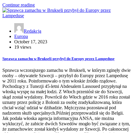
Continue reading
Redakcja
Europa
October 17, 2023
19 views
Sprawca zamachu w Brukseli przybył do Europy przez Lampedusę
Sprawca wczorajszego zamachu w Brukseli, w którym zginęły dwie
osoby – obywatele Szwecji – przybył do Europy przez Lampedusę
w 2011 roku. Poinformowało o tym włoskie źródło rządowe.
Pochodzący z Tunezji 45-letni Abdesalem Lassoued przypłynął na
włoską wyspę na małej łodzi. Z Włoch przeniósł sie do Szwecji,
skąd został wydalony. Powrócił do Włoch gdzie w 2016 roku został
uznany przez policję z Bolonii za osobę zradykalizowaną, która
chciał wziąć udział w dżihadzie. Mężczyzna pozostawał pod
nadzorem służb specjalnych.Później przeprowadził się do Belgii.
Jak podała włoska agencja informacyjna ANSA, nie można
wykluczyć, że zabicie dwóch Szwedów mogło być związane z tym,
że zamachowiec został kiedyś wydalony ze Szwecji. Po całonocnej