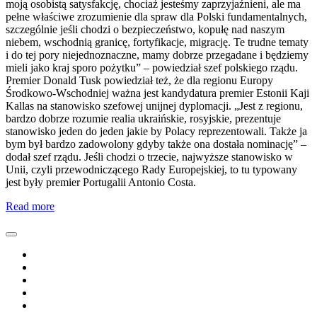
moją osobistą satysfakcję, chociaż jesteśmy zaprzyjaźnieni, ale ma
pełne właściwe zrozumienie dla spraw dla Polski fundamentalnych,
szczególnie jeśli chodzi o bezpieczeństwo, kopułę nad naszym
niebem, wschodnią granicę, fortyfikacje, migrację. Te trudne tematy
i do tej pory niejednoznaczne, mamy dobrze przegadane i będziemy
mieli jako kraj sporo pożytku” – powiedział szef polskiego rządu.
Premier Donald Tusk powiedział też, że dla regionu Europy
Środkowo-Wschodniej ważna jest kandydatura premier Estonii Kaji
Kallas na stanowisko szefowej unijnej dyplomacji. „Jest z regionu,
bardzo dobrze rozumie realia ukraińskie, rosyjskie, prezentuje
stanowisko jeden do jeden jakie by Polacy reprezentowali. Także ja
bym był bardzo zadowolony gdyby także ona dostała nominację” –
dodał szef rządu. Jeśli chodzi o trzecie, najwyższe stanowisko w
Unii, czyli przewodniczącego Rady Europejskiej, to tu typowany
jest były premier Portugalii Antonio Costa.
Read more