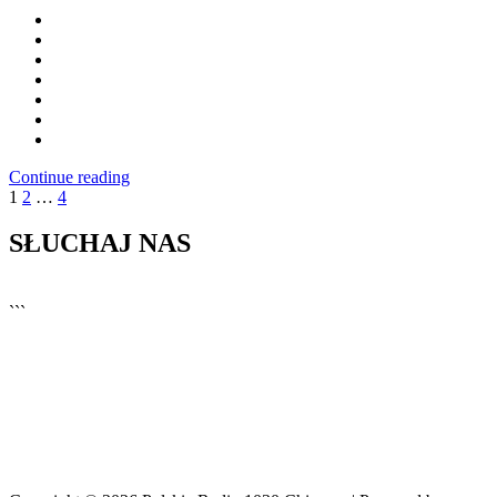
Continue reading
Posts
1
2
…
4
pagination
SŁUCHAJ NAS
▶
Kliknij PLAY, aby słuchać
```
🔊