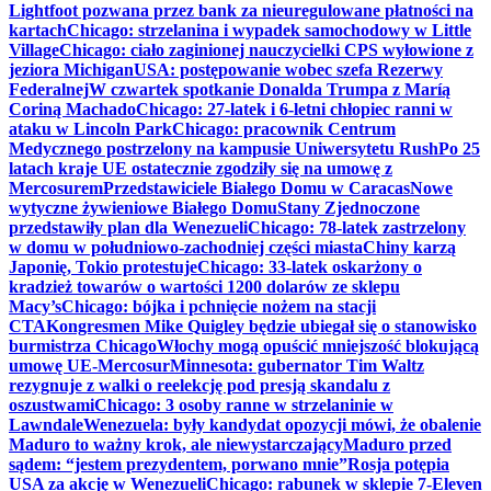
Lightfoot pozwana przez bank za nieuregulowane płatności na
kartach
Chicago: strzelanina i wypadek samochodowy w Little
Village
Chicago: ciało zaginionej nauczycielki CPS wyłowione z
jeziora Michigan
USA: postępowanie wobec szefa Rezerwy
Federalnej
W czwartek spotkanie Donalda Trumpa z Maríą
Coriną Machado
Chicago: 27-latek i 6-letni chłopiec ranni w
ataku w Lincoln Park
Chicago: pracownik Centrum
Medycznego postrzelony na kampusie Uniwersytetu Rush
Po 25
latach kraje UE ostatecznie zgodziły się na umowę z
Mercosurem
Przedstawiciele Białego Domu w Caracas
Nowe
wytyczne żywieniowe Białego Domu
Stany Zjednoczone
przedstawiły plan dla Wenezueli
Chicago: 78-latek zastrzelony
w domu w południowo-zachodniej części miasta
Chiny karzą
Japonię, Tokio protestuje
Chicago: 33-latek oskarżony o
kradzież towarów o wartości 1200 dolarów ze sklepu
Macy’s
Chicago: bójka i pchnięcie nożem na stacji
CTA
Kongresmen Mike Quigley będzie ubiegał się o stanowisko
burmistrza Chicago
Włochy mogą opuścić mniejszość blokującą
umowę UE-Mercosur
Minnesota: gubernator Tim Waltz
rezygnuje z walki o reelekcję pod presją skandalu z
oszustwami
Chicago: 3 osoby ranne w strzelaninie w
Lawndale
Wenezuela: były kandydat opozycji mówi, że obalenie
Maduro to ważny krok, ale niewystarczający
Maduro przed
sądem: “jestem prezydentem, porwano mnie”
Rosja potępia
USA za akcję w Wenezueli
Chicago: rabunek w sklepie 7-Eleven