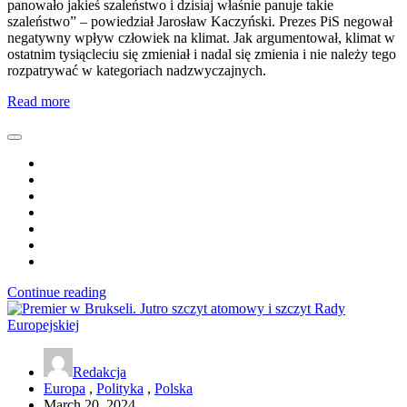
panowało jakieś szaleństwo i dzisiaj właśnie panuje takie
szaleństwo” – powiedział Jarosław Kaczyński. Prezes PiS negował
negatywny wpływ człowiek na klimat. Jak argumentował, klimat w
ostatnim tysiącleciu się zmieniał i nadal się zmienia i nie należy tego
rozpatrywać w kategoriach nadzwyczajnych.
Read more
Continue reading
Redakcja
Europa
,
Polityka
,
Polska
March 20, 2024