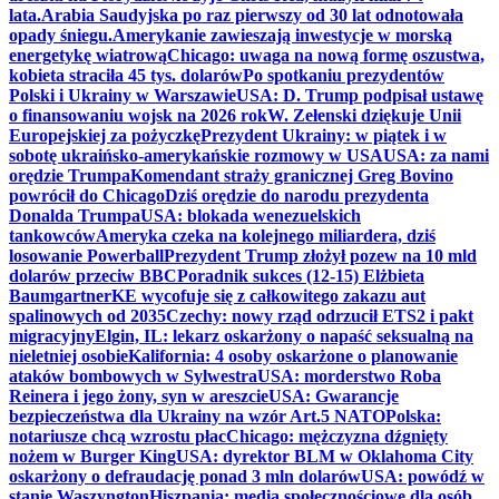
lata.
Arabia Saudyjska po raz pierwszy od 30 lat odnotowała
opady śniegu.
Amerykanie zawieszają inwestycje w morską
energetykę wiatrową
Chicago: uwaga na nową formę oszustwa,
kobieta straciła 45 tys. dolarów
Po spotkaniu prezydentów
Polski i Ukrainy w Warszawie
USA: D. Trump podpisał ustawę
o finansowaniu wojsk na 2026 rok
W. Zełenski dziękuje Unii
Europejskiej za pożyczkę
Prezydent Ukrainy: w piątek i w
sobotę ukraińsko-amerykańskie rozmowy w USA
USA: za nami
orędzie Trumpa
Komendant straży granicznej Greg Bovino
powrócił do Chicago
Dziś orędzie do narodu prezydenta
Donalda Trumpa
USA: blokada wenezuelskich
tankowców
Ameryka czeka na kolejnego miliardera, dziś
losowanie Powerball
Prezydent Trump złożył pozew na 10 mld
dolarów przeciw BBC
Poradnik sukces (12-15) Elżbieta
Baumgartner
KE wycofuje się z całkowitego zakazu aut
spalinowych od 2035
Czechy: nowy rząd odrzucił ETS2 i pakt
migracyjny
Elgin, IL: lekarz oskarżony o napaść seksualną na
nieletniej osobie
Kalifornia: 4 osoby oskarżone o planowanie
ataków bombowych w Sylwestra
USA: morderstwo Roba
Reinera i jego żony, syn w areszcie
USA: Gwarancje
bezpieczeństwa dla Ukrainy na wzór Art.5 NATO
Polska:
notariusze chcą wzrostu płac
Chicago: mężczyzna dźgnięty
nożem w Burger King
USA: dyrektor BLM w Oklahoma City
oskarżony o defraudację ponad 3 mln dolarów
USA: powódź w
stanie Waszyngton
Hiszpania: media społecznościowe dla osób