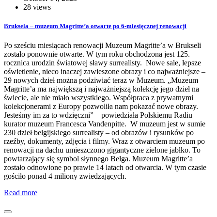
28 views
Bruksela – muzeum Magritte’a otwarte po 6-miesięcznej renowacji
Po sześciu miesiącach renowacji Muzeum Magritte’a w Brukseli
zostało ponownie otwarte. W tym roku obchodzona jest 125.
rocznica urodzin światowej sławy surrealisty. Nowe sale, lepsze
oświetlenie, nieco inaczej zawieszone obrazy i co najważniejsze –
29 nowych dzieł można podziwiać teraz w Muzeum. „Muzeum
Magritte’a ma największą i najważniejszą kolekcję jego dzieł na
świecie, ale nie miało wszystkiego. Współpraca z prywatnymi
kolekcjonerami z Europy pozwoliła nam pokazać nowe obrazy.
Jesteśmy im za to wdzięczni” – powiedziała Polskiemu Radiu
kurator muzeum Francesca Vandenpitte. W muzeum jest w sumie
230 dzieł belgijskiego surrealisty – od obrazów i rysunków po
rzeźby, dokumenty, zdjęcia i filmy. Wraz z otwarciem muzeum po
renowacji na dachu umieszczono gigantyczne zielone jabłko. To
powtarzający się symbol słynnego Belga. Muzeum Magritte’a
zostało odnowione po prawie 14 latach od otwarcia. W tym czasie
gościło ponad 4 miliony zwiedzających.
Read more