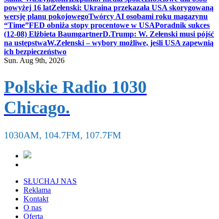
powyżej 16 lat
Zełenski: Ukraina przekazała USA skorygowaną
wersję planu pokojowego
Twórcy AI osobami roku magazynu
“Time”
FED obniża stopy procentowe w USA
Poradnik sukces
(12-08) Elżbieta Baumgartner
D.Trump: W. Zełenski musi pójść
na ustępstwa
W.Zełenski – wybory możliwe, jeśli USA zapewnią
ich bezpieczeństwo
Sun. Aug 9th, 2026
Polskie Radio 1030
Chicago.
1030AM, 104.7FM, 107.7FM
SŁUCHAJ NAS
Reklama
Kontakt
O nas
Oferta