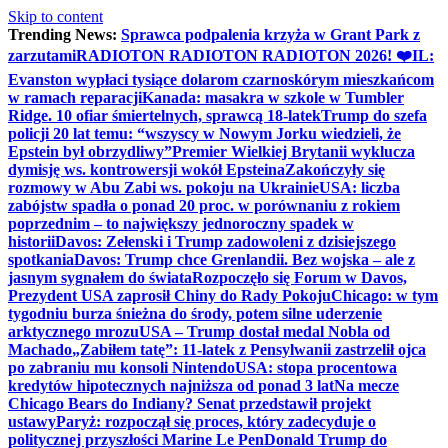
Skip to content
Trending News:
Sprawca podpalenia krzyża w Grant Park z
zarzutami
RADIOTON RADIOTON RADIOTON 2026! ❤️
IL:
Evanston wypłaci tysiące dolarom czarnoskórym mieszkańcom
w ramach reparacji
Kanada: masakra w szkole w Tumbler
Ridge. 10 ofiar śmiertelnych, sprawcą 18-latek
Trump do szefa
policji 20 lat temu: “wszyscy w Nowym Jorku wiedzieli, że
Epstein był obrzydliwy”
Premier Wielkiej Brytanii wyklucza
dymisję ws. kontrowersji wokół Epsteina
Zakończyły się
rozmowy w Abu Zabi ws. pokoju na Ukrainie
USA: liczba
zabójstw spadła o ponad 20 proc. w porównaniu z rokiem
poprzednim – to największy jednoroczny spadek w
historii
Davos: Zełenski i Trump zadowoleni z dzisiejszego
spotkania
Davos: Trump chce Grenlandii. Bez wojska – ale z
jasnym sygnałem do świata
Rozpoczęło się Forum w Davos,
Prezydent USA zaprosił Chiny do Rady Pokoju
Chicago: w tym
tygodniu burza śnieżna do środy, potem silne uderzenie
arktycznego mrozu
USA – Trump dostał medal Nobla od
Machado
„Zabiłem tatę”: 11-latek z Pensylwanii zastrzelił ojca
po zabraniu mu konsoli Nintendo
USA: stopa procentowa
kredytów hipotecznych najniższa od ponad 3 lat
Na mecze
Chicago Bears do Indiany? Senat przedstawił projekt
ustawy
Paryż: rozpoczął się proces, który zadecyduje o
politycznej przyszłości Marine Le Pen
Donald Trump do