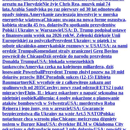
aresztu na Florydzie
Nie żyje Chris Rea, muzyk miał 74
lata.
Arabia Saudyjska po raz pierwszy od 30 lat odnotowała
opady śniegu.
Amerykanie zawieszają inwestycje w morską
energetykę wiatrową
Chicago: uwaga na nową formę oszustwa,
kobieta straciła 45 tys. dolarów
Po spotkaniu prezydentów
Polski i Ukrainy w Warszawie
USA: D. Trump podpisał ustawę
o finansowaniu wojsk na 2026 rok
W. Zełenski dziękuje Unii
Europejskiej za pożyczkę
Prezydent Ukrainy: w piątek i w
sobotę ukraińsko-amerykańskie rozmowy w USA
USA: za nami
orędzie Trumpa
Komendant straży granicznej Greg Bovino
powrócił do Chicago
Dziś orędzie do narodu prezydenta
Donalda Trumpa
USA: blokada wenezuelskich
tankowców
Ameryka czeka na kolejnego miliardera, dziś
losowanie Powerball
Prezydent Trump złożył pozew na 10 mld
dolarów przeciw BBC
Poradnik sukces (12-15) Elżbieta
Baumgartner
KE wycofuje się z całkowitego zakazu aut
spalinowych od 2035
Czechy: nowy rząd odrzucił ETS2 i pakt
migracyjny
Elgin, IL: lekarz oskarżony o napaść seksualną na
nieletniej osobie
Kalifornia: 4 osoby oskarżone o planowanie
ataków bombowych w Sylwestra
USA: morderstwo Roba
Reinera i jego żony, syn w areszcie
USA: Gwarancje
bezpieczeństwa dla Ukrainy na wzór Art.5 NATO
Polska:
notariusze chcą wzrostu płac
Chicago: mężczyzna dźgnięty
nożem w Burger King
USA: dyrektor BLM w Oklahoma City
oskarżony o defraudację ponad 3 mln dolarów
USA: powódź w