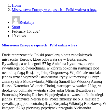
Home
Mistrzostwa Europy w zapasach – Polki walczą o brąz
Redakcja
Sport
February 15, 2024
19 views
Mistrzostwa Europy w zapasach – Polki walczą o brąz
Dwie reprezentantki Polski powalczą o brąz zapaśniczych
mistrzostw Europy, które odbywają się w Bukareszcie.
Rywalizująca w kategorii 57 kg Anhelina Łysak rozpoczęła
rywalizację od ćwierćfinału, w którym pokonała startującą pod
neutralną flagą Rosjankę Irinę Ołogonową. W półfinale musiała
jednak uznać wyższość Białorusinki Iryny Kuraczkiny. O brąz
zmierzy się z Mołdawianką Mihaelą Samoil lub Włoszką Aurorą
Russo. Natomiast Wiktoria Chołuj, startująca w wadze 72 kg, w
drodze do półfinału wygrała z Rosjanką Olesią Bezugłową i
Francuzką Kendrą Dacher. W pojedynku o awans do finału uległa
jednak Turczynce Nesrin Baş. Polka zmierzy się o 3. miejsce z
rywalizującą pod neutralną flagą Rosjanką Wiktoriją Radzkową. W
kategorii 62 kg pierwszy pojedynek przegrała Aleksandra