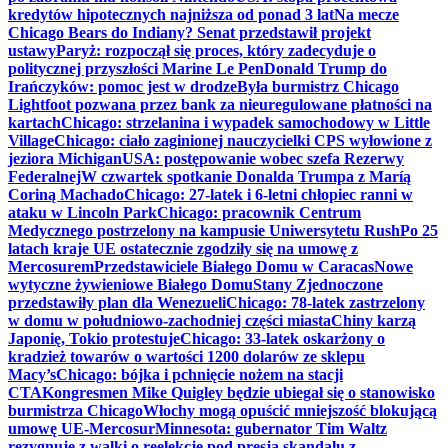
kredytów hipotecznych najniższa od ponad 3 lat
Na mecze
Chicago Bears do Indiany? Senat przedstawił projekt
ustawy
Paryż: rozpoczął się proces, który zadecyduje o
politycznej przyszłości Marine Le Pen
Donald Trump do
Irańczyków: pomoc jest w drodze
Była burmistrz Chicago
Lightfoot pozwana przez bank za nieuregulowane płatności na
kartach
Chicago: strzelanina i wypadek samochodowy w Little
Village
Chicago: ciało zaginionej nauczycielki CPS wyłowione z
jeziora Michigan
USA: postępowanie wobec szefa Rezerwy
Federalnej
W czwartek spotkanie Donalda Trumpa z Maríą
Coriną Machado
Chicago: 27-latek i 6-letni chłopiec ranni w
ataku w Lincoln Park
Chicago: pracownik Centrum
Medycznego postrzelony na kampusie Uniwersytetu Rush
Po 25
latach kraje UE ostatecznie zgodziły się na umowę z
Mercosurem
Przedstawiciele Białego Domu w Caracas
Nowe
wytyczne żywieniowe Białego Domu
Stany Zjednoczone
przedstawiły plan dla Wenezueli
Chicago: 78-latek zastrzelony
w domu w południowo-zachodniej części miasta
Chiny karzą
Japonię, Tokio protestuje
Chicago: 33-latek oskarżony o
kradzież towarów o wartości 1200 dolarów ze sklepu
Macy’s
Chicago: bójka i pchnięcie nożem na stacji
CTA
Kongresmen Mike Quigley będzie ubiegał się o stanowisko
burmistrza Chicago
Włochy mogą opuścić mniejszość blokującą
umowę UE-Mercosur
Minnesota: gubernator Tim Waltz
rezygnuje z walki o reelekcję pod presją skandalu z