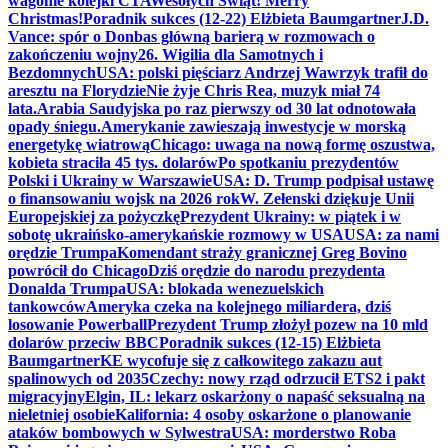
wagonie kolejki CTA
Wesołych Świąt! Merry
Christmas!
Poradnik sukces (12-22) Elżbieta Baumgartner
J.D.
Vance: spór o Donbas główną barierą w rozmowach o
zakończeniu wojny
26. Wigilia dla Samotnych i
Bezdomnych
USA: polski pięściarz Andrzej Wawrzyk trafił do
aresztu na Florydzie
Nie żyje Chris Rea, muzyk miał 74
lata.
Arabia Saudyjska po raz pierwszy od 30 lat odnotowała
opady śniegu.
Amerykanie zawieszają inwestycje w morską
energetykę wiatrową
Chicago: uwaga na nową formę oszustwa,
kobieta straciła 45 tys. dolarów
Po spotkaniu prezydentów
Polski i Ukrainy w Warszawie
USA: D. Trump podpisał ustawę
o finansowaniu wojsk na 2026 rok
W. Zełenski dziękuje Unii
Europejskiej za pożyczkę
Prezydent Ukrainy: w piątek i w
sobotę ukraińsko-amerykańskie rozmowy w USA
USA: za nami
orędzie Trumpa
Komendant straży granicznej Greg Bovino
powrócił do Chicago
Dziś orędzie do narodu prezydenta
Donalda Trumpa
USA: blokada wenezuelskich
tankowców
Ameryka czeka na kolejnego miliardera, dziś
losowanie Powerball
Prezydent Trump złożył pozew na 10 mld
dolarów przeciw BBC
Poradnik sukces (12-15) Elżbieta
Baumgartner
KE wycofuje się z całkowitego zakazu aut
spalinowych od 2035
Czechy: nowy rząd odrzucił ETS2 i pakt
migracyjny
Elgin, IL: lekarz oskarżony o napaść seksualną na
nieletniej osobie
Kalifornia: 4 osoby oskarżone o planowanie
ataków bombowych w Sylwestra
USA: morderstwo Roba