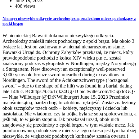
June 18, 2023
406 views
Niemcy: niezwykłe odkrycie archeologiczne, znaleziono miecz pochodzący z
epoki brązu
W niemieckiej Bawarii dokonano niezwykłego odkrycia.
Archeolodzy znaleźli miecz pochodzący z epoki brązu. Ma około 3
tysiące lat. Jest on zachowany w niemal nienaruszonym stanie.
Bawarski Urząd ds. Ochrony Zabytków przekazał, że miecz, który
prawdopodobnie pochodzi z końca XIV wieku p.n.e., został
znaleziony podczas wykopalisk w Nördlingen, między Norymbergą
a Stuttgartem. New discovery: an exceptionally well-preserved
3,000 years old bronze sword unearthed during excavations in
Nördlingen. The sword of the Achtkantschwert type ("octagonal
sword" – due to the shape of the hilt) was found in a burial, dating
late 14th c. BChttps://t.co/1rjkz4Ug7D pic.twitter.com/fE5gxfoGQ7
— Nina Willburger (@DrNWillburger) June 15, 2023 Przedmiot
ma ośmiokątną, bardzo bogato zdobioną rękojeść. Został znaleziony
obok szczątków trzech osób – kobiety, mężczyzny i dziecka lub
nastolatka. Nie wiadomo, czy ta trójka była ze sobą spokrewniona, a
jeśli tak, to w jakim stopniu. Jak przekazał urząd, obok nich
znajdowały się przedmioty z epoki brązu, w tym właśnie mecz. Jak
poinformowano, odnalezienie miecza z tego okresu jest tym bardziej
niezwykłe, że większość podobnych kurhanów została otwarta i