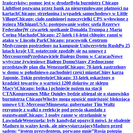
Irańczyków: pomoc jest w drodze
Była burmistrz Chicago
Lightfoot pozwana przez bank za nieuregulowane płatności na
kartach
Chicago: strzelanina i wypadek samochodowy w Little
Village
Chicago: ciało zaginionej nauczycielki CPS wyłowione z
jeziora Michigan
USA: postępowanie wobec szefa Rezerwy
Federalnej
W czwartek spotkanie Donalda Trumpa z Maríą
Coriną Machado
Chicago: 27-latek i 6-letni chłopiec ranni w
ataku w Lincoln Park
Chicago: pracownik Centrum
Medycznego postrzelony na kampusie Uniwersytetu Rush
Po 25
latach kraje UE ostatecznie zgodziły się na umowę z
Mercosurem
Przedstawiciele Białego Domu w Caracas
Nowe
wytyczne żywieniowe Białego Domu
Stany Zjednoczone
przedstawiły plan dla Wenezueli
Chicago: 78-latek zastrzelony
w domu w południowo-zachodniej części miasta
Chiny karzą
Japonię, Tokio protestuje
Chicago: 33-latek oskarżony o
kradzież towarów o wartości 1200 dolarów ze sklepu
Macy’s
Chicago: bójka i pchnięcie nożem na stacji
CTA
Kongresmen Mike Quigley będzie ubiegał się o stanowisko
burmistrza Chicago
Włochy mogą opuścić mniejszość blokującą
umowę UE-Mercosur
Minnesota: gubernator Tim Waltz
rezygnuje z walki o reelekcję pod presją skandalu z
oszustwami
Chicago: 3 osoby ranne w strzelaninie w
Lawndale
Wenezuela: były kandydat opozycji mówi, że obalenie
Maduro to ważny krok, ale niewystarczający
Maduro przed
sądem: “jestem prezydentem, porwano mnie”
Rosja potępia