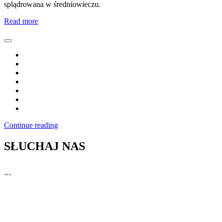
splądrowana w średniowieczu.
Read more
Continue reading
SŁUCHAJ NAS
▶
Kliknij PLAY, aby słuchać
```
🔊