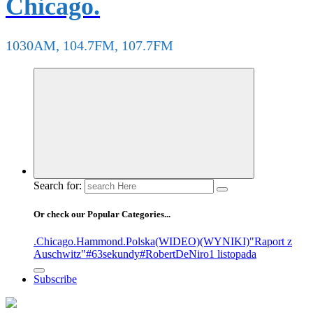
Chicago.
1030AM, 104.7FM, 107.7FM
Search for:
Or check our Popular Categories...
.Chicago
.Hammond
.Polska
(WIDEO)
(WYNIKI)
"Raport z
Auschwitz"
#63sekundy
#RobertDeNiro
1 listopada
Subscribe