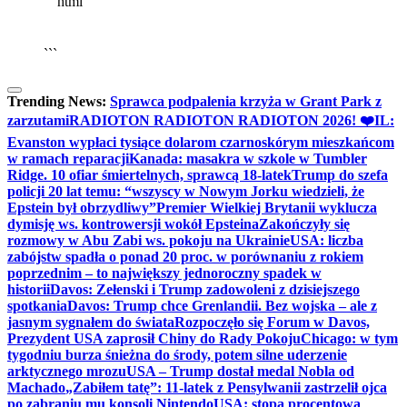
```html
▶
Kliknij PLAY, aby słuchać
🔈
🔊
```
Trending News:
Sprawca podpalenia krzyża w Grant Park z
zarzutami
RADIOTON RADIOTON RADIOTON 2026! ❤️
IL:
Evanston wypłaci tysiące dolarom czarnoskórym mieszkańcom
w ramach reparacji
Kanada: masakra w szkole w Tumbler
Ridge. 10 ofiar śmiertelnych, sprawcą 18-latek
Trump do szefa
policji 20 lat temu: “wszyscy w Nowym Jorku wiedzieli, że
Epstein był obrzydliwy”
Premier Wielkiej Brytanii wyklucza
dymisję ws. kontrowersji wokół Epsteina
Zakończyły się
rozmowy w Abu Zabi ws. pokoju na Ukrainie
USA: liczba
zabójstw spadła o ponad 20 proc. w porównaniu z rokiem
poprzednim – to największy jednoroczny spadek w
historii
Davos: Zełenski i Trump zadowoleni z dzisiejszego
spotkania
Davos: Trump chce Grenlandii. Bez wojska – ale z
jasnym sygnałem do świata
Rozpoczęło się Forum w Davos,
Prezydent USA zaprosił Chiny do Rady Pokoju
Chicago: w tym
tygodniu burza śnieżna do środy, potem silne uderzenie
arktycznego mrozu
USA – Trump dostał medal Nobla od
Machado
„Zabiłem tatę”: 11-latek z Pensylwanii zastrzelił ojca
po zabraniu mu konsoli Nintendo
USA: stopa procentowa