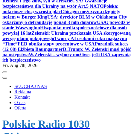
Reinera i jego żony, syn w areszcie
USA: Gwarancje
bezpieczeństwa dla Ukrainy na wzór Art.5 NATO
Polska:
notariusze chcą wzrostu płac
Chicago: mężczyzna dźgnięty
nożem w Burger King
USA: dyrektor BLM w Oklahoma City
oskarżony o defraudację ponad 3 mln dolarów
USA: powódź w
stanie Waszyngton
Hiszpania: media społecznościowe dla osób
powyżej 16 lat
Zełenski: Ukraina przekazała USA skorygowaną
wersję planu pokojowego
Twórcy AI osobami roku magazynu
“Time”
FED obniża stopy procentowe w USA
Poradnik sukces
(12-08) Elżbieta Baumgartner
D.Trump: W. Zełenski musi pójść
na ustępstwa
W.Zełenski – wybory możliwe, jeśli USA zapewnią
ich bezpieczeństwo
Fri. Aug 7th, 2026
SŁUCHAJ NAS
Reklama
Kontakt
O nas
Oferta
Polskie Radio 1030