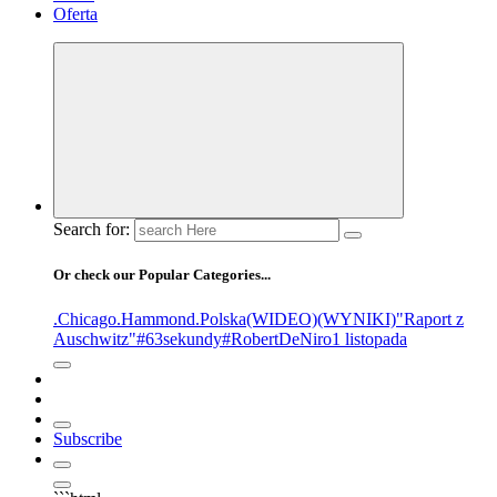
Oferta
Search for:
Or check our Popular Categories...
.Chicago
.Hammond
.Polska
(WIDEO)
(WYNIKI)
"Raport z
Auschwitz"
#63sekundy
#RobertDeNiro
1 listopada
Subscribe