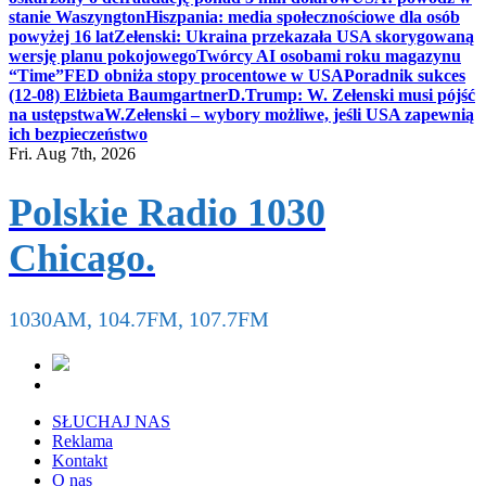
stanie Waszyngton
Hiszpania: media społecznościowe dla osób
powyżej 16 lat
Zełenski: Ukraina przekazała USA skorygowaną
wersję planu pokojowego
Twórcy AI osobami roku magazynu
“Time”
FED obniża stopy procentowe w USA
Poradnik sukces
(12-08) Elżbieta Baumgartner
D.Trump: W. Zełenski musi pójść
na ustępstwa
W.Zełenski – wybory możliwe, jeśli USA zapewnią
ich bezpieczeństwo
Fri. Aug 7th, 2026
Polskie Radio 1030
Chicago.
1030AM, 104.7FM, 107.7FM
SŁUCHAJ NAS
Reklama
Kontakt
O nas