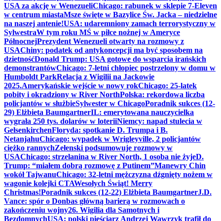
USA za akcję w Wenezueli
Chicago: rabunek w sklepie 7-Eleven
w centrum miasta
Msze święte w Bazylice Św. Jacka – niedzielne
na naszej antenie!
USA: udaremniony zamach terrorystyczny w
Sylwestra
W tym roku MŚ w piłce nożnej w Ameryce
Północnej
Prezydent Wenezueli otwarty na rozmowy z
USA
Chiny: podatek od antykoncepcji ma być sposobem na
dzietność
Donald Trump: USA gotowe do wsparcia irańskich
demonstrantów
Chicago: 7-letni chłopiec postrzelony w domu w
Humboldt Park
Relacja z Wigilii na Jackowie
2025.
Amerykańskie wejście w nowy rok
Chicago: 25-latek
pobity i okradziony w River North
Polska: rekordowa liczba
policjantów w służbie
Sylwester w Chicago
Poradnik sukces (12-
29) Elżbieta Baumgartner
IL: emerytowana nauczycielka
wygrała 250 tys. dolarów w loterii
Niemcy: napad stulecia w
Gelsenkirchen
Floryda: spotkanie D. Trumpa i B.
Netanjahu
Chicago: wypadek w Wrigleyville, 2 policjantów
ciężko rannych
Zełenski podsumowuje rozmowy w
USA
Chicago: strzelanina w River North, 1 osoba nie żyje
D.
Trump: “miałem dobrą rozmowę z Putinem”
Manewry Chin
wokół Tajwanu
Chicago: 32-letni mężczyzna dźgnięty nożem w
wagonie kolejki CTA
Wesołych Świąt! Merry
Christmas!
Poradnik sukces (12-22) Elżbieta Baumgartner
J.D.
Vance: spór o Donbas główną barierą w rozmowach o
zakończeniu wojny
26. Wigilia dla Samotnych i
Bezdomnych
USA: polski pięściarz Andrzej Wawrzyk trafił do