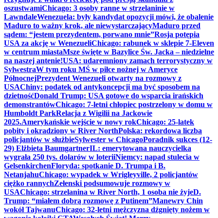
oszustwami
Chicago: 3 osoby ranne w strzelaninie w
Lawndale
Wenezuela: były kandydat opozycji mówi, że obalenie
Maduro to ważny krok, ale niewystarczający
Maduro przed
sądem: “jestem prezydentem, porwano mnie”
Rosja potępia
USA za akcję w Wenezueli
Chicago: rabunek w sklepie 7-Eleven
w centrum miasta
Msze święte w Bazylice Św. Jacka – niedzielne
na naszej antenie!
USA: udaremniony zamach terrorystyczny w
Sylwestra
W tym roku MŚ w piłce nożnej w Ameryce
Północnej
Prezydent Wenezueli otwarty na rozmowy z
USA
Chiny: podatek od antykoncepcji ma być sposobem na
dzietność
Donald Trump: USA gotowe do wsparcia irańskich
demonstrantów
Chicago: 7-letni chłopiec postrzelony w domu w
Humboldt Park
Relacja z Wigilii na Jackowie
2025.
Amerykańskie wejście w nowy rok
Chicago: 25-latek
pobity i okradziony w River North
Polska: rekordowa liczba
policjantów w służbie
Sylwester w Chicago
Poradnik sukces (12-
29) Elżbieta Baumgartner
IL: emerytowana nauczycielka
wygrała 250 tys. dolarów w loterii
Niemcy: napad stulecia w
Gelsenkirchen
Floryda: spotkanie D. Trumpa i B.
Netanjahu
Chicago: wypadek w Wrigleyville, 2 policjantów
ciężko rannych
Zełenski podsumowuje rozmowy w
USA
Chicago: strzelanina w River North, 1 osoba nie żyje
D.
Trump: “miałem dobrą rozmowę z Putinem”
Manewry Chin
wokół Tajwanu
Chicago: 32-letni mężczyzna dźgnięty nożem w