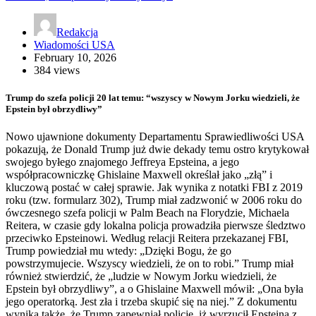
Redakcja
Wiadomości USA
February 10, 2026
384 views
Trump do szefa policji 20 lat temu: “wszyscy w Nowym Jorku wiedzieli, że
Epstein był obrzydliwy”
Nowo ujawnione dokumenty Departamentu Sprawiedliwości USA
pokazują, że Donald Trump już dwie dekady temu ostro krytykował
swojego byłego znajomego Jeffreya Epsteina, a jego
współpracowniczkę Ghislaine Maxwell określał jako „złą” i
kluczową postać w całej sprawie. Jak wynika z notatki FBI z 2019
roku (tzw. formularz 302), Trump miał zadzwonić w 2006 roku do
ówczesnego szefa policji w Palm Beach na Florydzie, Michaela
Reitera, w czasie gdy lokalna policja prowadziła pierwsze śledztwo
przeciwko Epsteinowi. Według relacji Reitera przekazanej FBI,
Trump powiedział mu wtedy: „Dzięki Bogu, że go
powstrzymujecie. Wszyscy wiedzieli, że on to robi.” Trump miał
również stwierdzić, że „ludzie w Nowym Jorku wiedzieli, że
Epstein był obrzydliwy”, a o Ghislaine Maxwell mówił: „Ona była
jego operatorką. Jest zła i trzeba skupić się na niej.” Z dokumentu
wynika także, że Trump zapewniał policję, iż wyrzucił Epsteina z