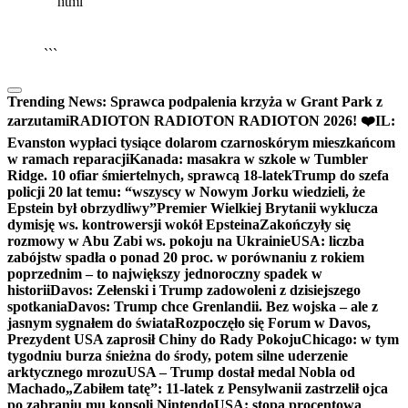
```html
▶
Kliknij PLAY, aby słuchać
🔈
🔊
```
Trending News:
Sprawca podpalenia krzyża w Grant Park z
zarzutami
RADIOTON RADIOTON RADIOTON 2026! ❤️
IL:
Evanston wypłaci tysiące dolarom czarnoskórym mieszkańcom
w ramach reparacji
Kanada: masakra w szkole w Tumbler
Ridge. 10 ofiar śmiertelnych, sprawcą 18-latek
Trump do szefa
policji 20 lat temu: “wszyscy w Nowym Jorku wiedzieli, że
Epstein był obrzydliwy”
Premier Wielkiej Brytanii wyklucza
dymisję ws. kontrowersji wokół Epsteina
Zakończyły się
rozmowy w Abu Zabi ws. pokoju na Ukrainie
USA: liczba
zabójstw spadła o ponad 20 proc. w porównaniu z rokiem
poprzednim – to największy jednoroczny spadek w
historii
Davos: Zełenski i Trump zadowoleni z dzisiejszego
spotkania
Davos: Trump chce Grenlandii. Bez wojska – ale z
jasnym sygnałem do świata
Rozpoczęło się Forum w Davos,
Prezydent USA zaprosił Chiny do Rady Pokoju
Chicago: w tym
tygodniu burza śnieżna do środy, potem silne uderzenie
arktycznego mrozu
USA – Trump dostał medal Nobla od
Machado
„Zabiłem tatę”: 11-latek z Pensylwanii zastrzelił ojca
po zabraniu mu konsoli Nintendo
USA: stopa procentowa