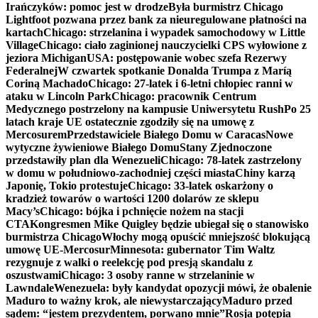
Irańczyków: pomoc jest w drodze
Była burmistrz Chicago
Lightfoot pozwana przez bank za nieuregulowane płatności na
kartach
Chicago: strzelanina i wypadek samochodowy w Little
Village
Chicago: ciało zaginionej nauczycielki CPS wyłowione z
jeziora Michigan
USA: postępowanie wobec szefa Rezerwy
Federalnej
W czwartek spotkanie Donalda Trumpa z Maríą
Coriną Machado
Chicago: 27-latek i 6-letni chłopiec ranni w
ataku w Lincoln Park
Chicago: pracownik Centrum
Medycznego postrzelony na kampusie Uniwersytetu Rush
Po 25
latach kraje UE ostatecznie zgodziły się na umowę z
Mercosurem
Przedstawiciele Białego Domu w Caracas
Nowe
wytyczne żywieniowe Białego Domu
Stany Zjednoczone
przedstawiły plan dla Wenezueli
Chicago: 78-latek zastrzelony
w domu w południowo-zachodniej części miasta
Chiny karzą
Japonię, Tokio protestuje
Chicago: 33-latek oskarżony o
kradzież towarów o wartości 1200 dolarów ze sklepu
Macy’s
Chicago: bójka i pchnięcie nożem na stacji
CTA
Kongresmen Mike Quigley będzie ubiegał się o stanowisko
burmistrza Chicago
Włochy mogą opuścić mniejszość blokującą
umowę UE-Mercosur
Minnesota: gubernator Tim Waltz
rezygnuje z walki o reelekcję pod presją skandalu z
oszustwami
Chicago: 3 osoby ranne w strzelaninie w
Lawndale
Wenezuela: były kandydat opozycji mówi, że obalenie
Maduro to ważny krok, ale niewystarczający
Maduro przed
sądem: “jestem prezydentem, porwano mnie”
Rosja potępia