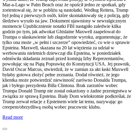
Mar-a-Lago w Palm Beach oraz że opuścił jedno ze spotkań, gdy
zorientował się, że w pobliżu są nastolatki. Według Reitera, Trump
był jedną z pierwszych osób, które skontaktowały się z policją, gdy
śledztwo wyszło na jaw. Dokument ujawniony w newralgicznym
momencie Upublicznienie notatki FBI nastąpiło zaledwie kilka
godzin po tym, jak adwokat Ghislaine Maxwell zaapelował do
Trumpa o ułaskawienie lub złagodzenie wyroku, argumentując, że
tylko ona może „w pełni i szczerze” opowiedzieć, co wie o sprawie
Epsteina. Maxwell, skazana na 20 lat więzienia za udział w
werbowaniu nieletnich dziewcząt dla Epsteina, w poniedziałek
odmówiła składania zeznań przed komisją Izby Reprezentantów,
powołując się na Piątą Poprawkę do Konstytucji USA. Jej prawnik,
David Oscar Marcus, stwierdził, że w zamian za akt łaski Maxwell
byłaby gotowa złożyć pełne zeznania. Dodał również, że jego
klientka może potwierdzić niewinność zarówno Donalda Trumpa,
jak i byłego prezydenta Billa Clintona. Brak zarzutów wobec
Trumpa Donald Trump nie został oskarżony o żadne przestępstwa w
związku ze sprawą Epsteina. Biały Dom wielokrotnie podkreślał, że
Trump zerwał relacje z Epsteinem wiele lat temu, nazywając go
creepem/obrzydliwą osobą wobec pracownic klubu.
Read more