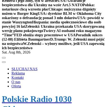
Reinera i jego żony, syn w areszcie
USA: Gwarancje
bezpieczeństwa dla Ukrainy na wzór Art.5 NATO
Polska:
notariusze chcą wzrostu płac
Chicago: mężczyzna dźgnięty
nożem w Burger King
USA: dyrektor BLM w Oklahoma City
oskarżony o defraudację ponad 3 mln dolarów
USA: powódź w
stanie Waszyngton
Hiszpania: media społecznościowe dla osób
powyżej 16 lat
Zełenski: Ukraina przekazała USA skorygowaną
wersję planu pokojowego
Twórcy AI osobami roku magazynu
“Time”
FED obniża stopy procentowe w USA
Poradnik sukces
(12-08) Elżbieta Baumgartner
D.Trump: W. Zełenski musi pójść
na ustępstwa
W.Zełenski – wybory możliwe, jeśli USA zapewnią
ich bezpieczeństwo
Sat. Aug 8th, 2026
SŁUCHAJ NAS
Reklama
Kontakt
O nas
Oferta
Polskie Radio 1030