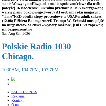
stanie Waszyngton
Hiszpania: media społecznościowe dla osób
powyżej 16 lat
Zełenski: Ukraina przekazała USA skorygowaną
wersję planu pokojowego
Twórcy AI osobami roku magazynu
“Time”
FED obniża stopy procentowe w USA
Poradnik sukces
(12-08) Elżbieta Baumgartner
D.Trump: W. Zełenski musi pójść
na ustępstwa
W.Zełenski – wybory możliwe, jeśli USA zapewnią
ich bezpieczeństwo
Sat. Aug 8th, 2026
Polskie Radio 1030
Chicago.
1030AM, 104.7FM, 107.7FM
SŁUCHAJ NAS
Reklama
Kontakt
O nas