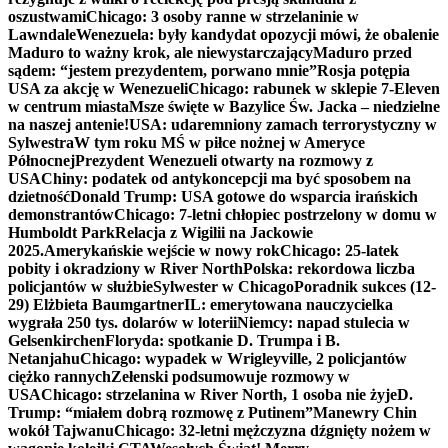
oszustwami
Chicago: 3 osoby ranne w strzelaninie w
Lawndale
Wenezuela: były kandydat opozycji mówi, że obalenie
Maduro to ważny krok, ale niewystarczający
Maduro przed
sądem: “jestem prezydentem, porwano mnie”
Rosja potępia
USA za akcję w Wenezueli
Chicago: rabunek w sklepie 7-Eleven
w centrum miasta
Msze święte w Bazylice Św. Jacka – niedzielne
na naszej antenie!
USA: udaremniony zamach terrorystyczny w
Sylwestra
W tym roku MŚ w piłce nożnej w Ameryce
Północnej
Prezydent Wenezueli otwarty na rozmowy z
USA
Chiny: podatek od antykoncepcji ma być sposobem na
dzietność
Donald Trump: USA gotowe do wsparcia irańskich
demonstrantów
Chicago: 7-letni chłopiec postrzelony w domu w
Humboldt Park
Relacja z Wigilii na Jackowie
2025.
Amerykańskie wejście w nowy rok
Chicago: 25-latek
pobity i okradziony w River North
Polska: rekordowa liczba
policjantów w służbie
Sylwester w Chicago
Poradnik sukces (12-
29) Elżbieta Baumgartner
IL: emerytowana nauczycielka
wygrała 250 tys. dolarów w loterii
Niemcy: napad stulecia w
Gelsenkirchen
Floryda: spotkanie D. Trumpa i B.
Netanjahu
Chicago: wypadek w Wrigleyville, 2 policjantów
ciężko rannych
Zełenski podsumowuje rozmowy w
USA
Chicago: strzelanina w River North, 1 osoba nie żyje
D.
Trump: “miałem dobrą rozmowę z Putinem”
Manewry Chin
wokół Tajwanu
Chicago: 32-letni mężczyzna dźgnięty nożem w