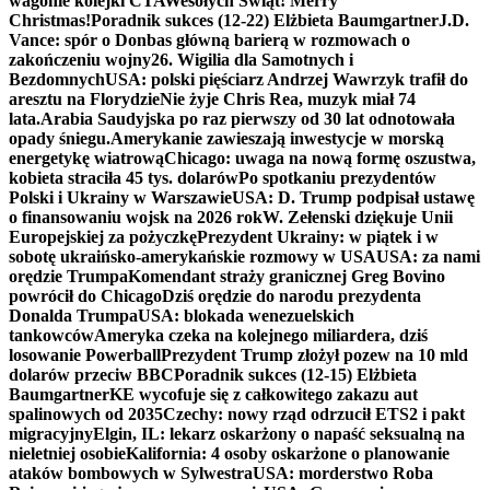
wagonie kolejki CTA
Wesołych Świąt! Merry
Christmas!
Poradnik sukces (12-22) Elżbieta Baumgartner
J.D.
Vance: spór o Donbas główną barierą w rozmowach o
zakończeniu wojny
26. Wigilia dla Samotnych i
Bezdomnych
USA: polski pięściarz Andrzej Wawrzyk trafił do
aresztu na Florydzie
Nie żyje Chris Rea, muzyk miał 74
lata.
Arabia Saudyjska po raz pierwszy od 30 lat odnotowała
opady śniegu.
Amerykanie zawieszają inwestycje w morską
energetykę wiatrową
Chicago: uwaga na nową formę oszustwa,
kobieta straciła 45 tys. dolarów
Po spotkaniu prezydentów
Polski i Ukrainy w Warszawie
USA: D. Trump podpisał ustawę
o finansowaniu wojsk na 2026 rok
W. Zełenski dziękuje Unii
Europejskiej za pożyczkę
Prezydent Ukrainy: w piątek i w
sobotę ukraińsko-amerykańskie rozmowy w USA
USA: za nami
orędzie Trumpa
Komendant straży granicznej Greg Bovino
powrócił do Chicago
Dziś orędzie do narodu prezydenta
Donalda Trumpa
USA: blokada wenezuelskich
tankowców
Ameryka czeka na kolejnego miliardera, dziś
losowanie Powerball
Prezydent Trump złożył pozew na 10 mld
dolarów przeciw BBC
Poradnik sukces (12-15) Elżbieta
Baumgartner
KE wycofuje się z całkowitego zakazu aut
spalinowych od 2035
Czechy: nowy rząd odrzucił ETS2 i pakt
migracyjny
Elgin, IL: lekarz oskarżony o napaść seksualną na
nieletniej osobie
Kalifornia: 4 osoby oskarżone o planowanie
ataków bombowych w Sylwestra
USA: morderstwo Roba