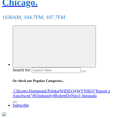
Chicago.
1030AM, 104.7FM, 107.7FM
Search for:
Or check our Popular Categories...
.Chicago
.Hammond
.Polska
(WIDEO)
(WYNIKI)
"Raport z
Auschwitz"
#63sekundy
#RobertDeNiro
1 listopada
Subscribe