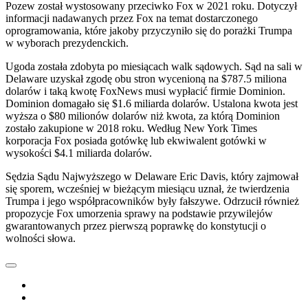
Pozew został wystosowany przeciwko Fox w 2021 roku. Dotyczył
informacji nadawanych przez Fox na temat dostarczonego
oprogramowania, które jakoby przyczyniło się do porażki Trumpa
w wyborach prezydenckich.
Ugoda została zdobyta po miesiącach walk sądowych. Sąd na sali w
Delaware uzyskał zgodę obu stron wycenioną na $787.5 miliona
dolarów i taką kwotę FoxNews musi wypłacić firmie Dominion.
Dominion domagało się $1.6 miliarda dolarów. Ustalona kwota jest
wyższa o $80 milionów dolarów niż kwota, za którą Dominion
zostało zakupione w 2018 roku. Według New York Times
korporacja Fox posiada gotówkę lub ekwiwalent gotówki w
wysokości $4.1 miliarda dolarów.
Sędzia Sądu Najwyższego w Delaware Eric Davis, który zajmował
się sporem, wcześniej w bieżącym miesiącu uznał, że twierdzenia
Trumpa i jego współpracowników były fałszywe. Odrzucił również
propozycje Fox umorzenia sprawy na podstawie przywilejów
gwarantowanych przez pierwszą poprawkę do konstytucji o
wolności słowa.