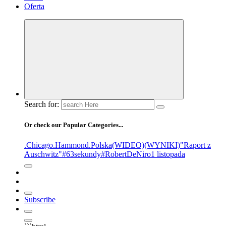
Oferta
Search for:
Or check our Popular Categories...
.Chicago
.Hammond
.Polska
(WIDEO)
(WYNIKI)
"Raport z
Auschwitz"
#63sekundy
#RobertDeNiro
1 listopada
Subscribe