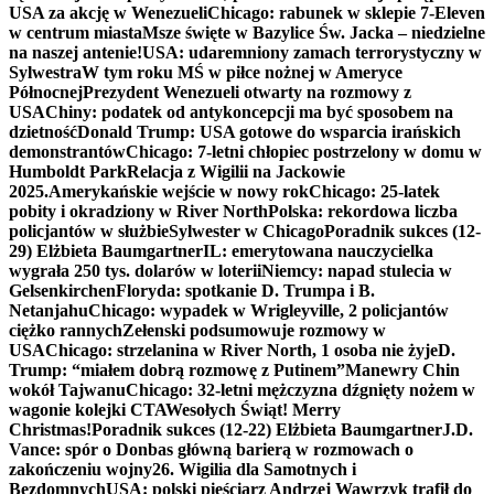
USA za akcję w Wenezueli
Chicago: rabunek w sklepie 7-Eleven
w centrum miasta
Msze święte w Bazylice Św. Jacka – niedzielne
na naszej antenie!
USA: udaremniony zamach terrorystyczny w
Sylwestra
W tym roku MŚ w piłce nożnej w Ameryce
Północnej
Prezydent Wenezueli otwarty na rozmowy z
USA
Chiny: podatek od antykoncepcji ma być sposobem na
dzietność
Donald Trump: USA gotowe do wsparcia irańskich
demonstrantów
Chicago: 7-letni chłopiec postrzelony w domu w
Humboldt Park
Relacja z Wigilii na Jackowie
2025.
Amerykańskie wejście w nowy rok
Chicago: 25-latek
pobity i okradziony w River North
Polska: rekordowa liczba
policjantów w służbie
Sylwester w Chicago
Poradnik sukces (12-
29) Elżbieta Baumgartner
IL: emerytowana nauczycielka
wygrała 250 tys. dolarów w loterii
Niemcy: napad stulecia w
Gelsenkirchen
Floryda: spotkanie D. Trumpa i B.
Netanjahu
Chicago: wypadek w Wrigleyville, 2 policjantów
ciężko rannych
Zełenski podsumowuje rozmowy w
USA
Chicago: strzelanina w River North, 1 osoba nie żyje
D.
Trump: “miałem dobrą rozmowę z Putinem”
Manewry Chin
wokół Tajwanu
Chicago: 32-letni mężczyzna dźgnięty nożem w
wagonie kolejki CTA
Wesołych Świąt! Merry
Christmas!
Poradnik sukces (12-22) Elżbieta Baumgartner
J.D.
Vance: spór o Donbas główną barierą w rozmowach o
zakończeniu wojny
26. Wigilia dla Samotnych i
Bezdomnych
USA: polski pięściarz Andrzej Wawrzyk trafił do