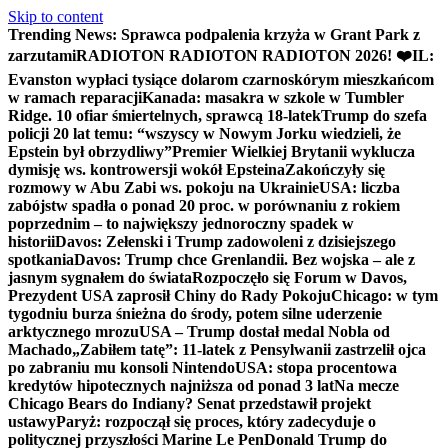
Skip to content
Trending News:
Sprawca podpalenia krzyża w Grant Park z
zarzutami
RADIOTON RADIOTON RADIOTON 2026! ❤️
IL:
Evanston wypłaci tysiące dolarom czarnoskórym mieszkańcom
w ramach reparacji
Kanada: masakra w szkole w Tumbler
Ridge. 10 ofiar śmiertelnych, sprawcą 18-latek
Trump do szefa
policji 20 lat temu: “wszyscy w Nowym Jorku wiedzieli, że
Epstein był obrzydliwy”
Premier Wielkiej Brytanii wyklucza
dymisję ws. kontrowersji wokół Epsteina
Zakończyły się
rozmowy w Abu Zabi ws. pokoju na Ukrainie
USA: liczba
zabójstw spadła o ponad 20 proc. w porównaniu z rokiem
poprzednim – to największy jednoroczny spadek w
historii
Davos: Zełenski i Trump zadowoleni z dzisiejszego
spotkania
Davos: Trump chce Grenlandii. Bez wojska – ale z
jasnym sygnałem do świata
Rozpoczęło się Forum w Davos,
Prezydent USA zaprosił Chiny do Rady Pokoju
Chicago: w tym
tygodniu burza śnieżna do środy, potem silne uderzenie
arktycznego mrozu
USA – Trump dostał medal Nobla od
Machado
„Zabiłem tatę”: 11-latek z Pensylwanii zastrzelił ojca
po zabraniu mu konsoli Nintendo
USA: stopa procentowa
kredytów hipotecznych najniższa od ponad 3 lat
Na mecze
Chicago Bears do Indiany? Senat przedstawił projekt
ustawy
Paryż: rozpoczął się proces, który zadecyduje o
politycznej przyszłości Marine Le Pen
Donald Trump do