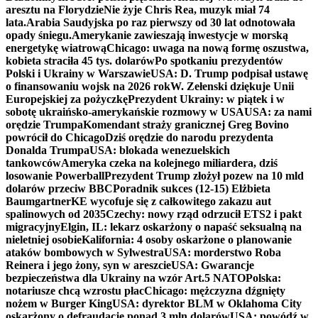
aresztu na Florydzie
Nie żyje Chris Rea, muzyk miał 74
lata.
Arabia Saudyjska po raz pierwszy od 30 lat odnotowała
opady śniegu.
Amerykanie zawieszają inwestycje w morską
energetykę wiatrową
Chicago: uwaga na nową formę oszustwa,
kobieta straciła 45 tys. dolarów
Po spotkaniu prezydentów
Polski i Ukrainy w Warszawie
USA: D. Trump podpisał ustawę
o finansowaniu wojsk na 2026 rok
W. Zełenski dziękuje Unii
Europejskiej za pożyczkę
Prezydent Ukrainy: w piątek i w
sobotę ukraińsko-amerykańskie rozmowy w USA
USA: za nami
orędzie Trumpa
Komendant straży granicznej Greg Bovino
powrócił do Chicago
Dziś orędzie do narodu prezydenta
Donalda Trumpa
USA: blokada wenezuelskich
tankowców
Ameryka czeka na kolejnego miliardera, dziś
losowanie Powerball
Prezydent Trump złożył pozew na 10 mld
dolarów przeciw BBC
Poradnik sukces (12-15) Elżbieta
Baumgartner
KE wycofuje się z całkowitego zakazu aut
spalinowych od 2035
Czechy: nowy rząd odrzucił ETS2 i pakt
migracyjny
Elgin, IL: lekarz oskarżony o napaść seksualną na
nieletniej osobie
Kalifornia: 4 osoby oskarżone o planowanie
ataków bombowych w Sylwestra
USA: morderstwo Roba
Reinera i jego żony, syn w areszcie
USA: Gwarancje
bezpieczeństwa dla Ukrainy na wzór Art.5 NATO
Polska:
notariusze chcą wzrostu płac
Chicago: mężczyzna dźgnięty
nożem w Burger King
USA: dyrektor BLM w Oklahoma City
oskarżony o defraudację ponad 3 mln dolarów
USA: powódź w