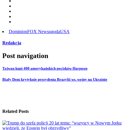
Dominion
FOX News
ugoda
USA
Redakcja
Post navigation
Tajwan kupi 400 amerykańskich pocisków Harpoon
Biały Dom krytykuje prezydenta Brazylii ws. wojny na Ukrainie
Related Posts