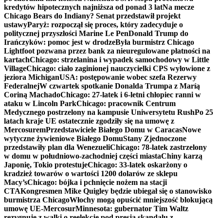
kredytów hipotecznych najniższa od ponad 3 lat
Na mecze
Chicago Bears do Indiany? Senat przedstawił projekt
ustawy
Paryż: rozpoczął się proces, który zadecyduje o
politycznej przyszłości Marine Le Pen
Donald Trump do
Irańczyków: pomoc jest w drodze
Była burmistrz Chicago
Lightfoot pozwana przez bank za nieuregulowane płatności na
kartach
Chicago: strzelanina i wypadek samochodowy w Little
Village
Chicago: ciało zaginionej nauczycielki CPS wyłowione z
jeziora Michigan
USA: postępowanie wobec szefa Rezerwy
Federalnej
W czwartek spotkanie Donalda Trumpa z Maríą
Coriną Machado
Chicago: 27-latek i 6-letni chłopiec ranni w
ataku w Lincoln Park
Chicago: pracownik Centrum
Medycznego postrzelony na kampusie Uniwersytetu Rush
Po 25
latach kraje UE ostatecznie zgodziły się na umowę z
Mercosurem
Przedstawiciele Białego Domu w Caracas
Nowe
wytyczne żywieniowe Białego Domu
Stany Zjednoczone
przedstawiły plan dla Wenezueli
Chicago: 78-latek zastrzelony
w domu w południowo-zachodniej części miasta
Chiny karzą
Japonię, Tokio protestuje
Chicago: 33-latek oskarżony o
kradzież towarów o wartości 1200 dolarów ze sklepu
Macy’s
Chicago: bójka i pchnięcie nożem na stacji
CTA
Kongresmen Mike Quigley będzie ubiegał się o stanowisko
burmistrza Chicago
Włochy mogą opuścić mniejszość blokującą
umowę UE-Mercosur
Minnesota: gubernator Tim Waltz
rezygnuje z walki o reelekcję pod presją skandalu z