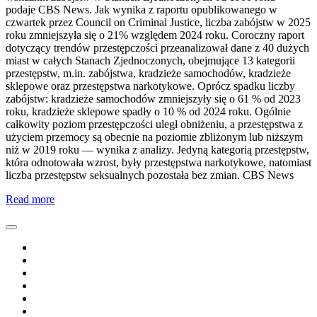
podaje CBS News. Jak wynika z raportu opublikowanego w
czwartek przez Council on Criminal Justice, liczba zabójstw w 2025
roku zmniejszyła się o 21% względem 2024 roku. Coroczny raport
dotyczący trendów przestępczości przeanalizował dane z 40 dużych
miast w całych Stanach Zjednoczonych, obejmujące 13 kategorii
przestępstw, m.in. zabójstwa, kradzieże samochodów, kradzieże
sklepowe oraz przestępstwa narkotykowe. Oprócz spadku liczby
zabójstw: kradzieże samochodów zmniejszyły się o 61 % od 2023
roku, kradzieże sklepowe spadły o 10 % od 2024 roku. Ogólnie
całkowity poziom przestępczości uległ obniżeniu, a przestępstwa z
użyciem przemocy są obecnie na poziomie zbliżonym lub niższym
niż w 2019 roku — wynika z analizy. Jedyną kategorią przestępstw,
która odnotowała wzrost, były przestępstwa narkotykowe, natomiast
liczba przestępstw seksualnych pozostała bez zmian. CBS News
Read more