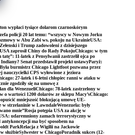
ton wypłaci tysiące dolarom czarnoskórym
efa policji 20 lat temu: “wszyscy w Nowym Jorku
rozmowy w Abu Zabi ws. pokoju na Ukrainie
USA:
Zełenski i Trump zadowoleni z dzisiejszego
 USA zaprosił Chiny do Rady Pokoju
Chicago: w tym
tatę”: 11-latek z Pensylwanii zastrzelił ojca po
Indiany? Senat przedstawił projekt ustawy
Paryż:
Była burmistrz Chicago Lightfoot pozwana przez
ej nauczycielki CPS wyłowione z jeziora
icago: 27-latek i 6-letni chłopiec ranni w ataku w
cznie zgodziły się na umowę z
lan dla Wenezueli
Chicago: 78-latek zastrzelony w
w o wartości 1200 dolarów ze sklepu Macy’s
Chicago:
opuścić mniejszość blokującą umowę UE-
e w strzelaninie w Lawndale
Wenezuela: były
rwano mnie”
Rosja potępia USA za akcję w
USA: udaremniony zamach terrorystyczny w
d antykoncepcji ma być sposobem na
boldt Park
Relacja z Wigilii na Jackowie
 w służbie
Sylwester w Chicago
Poradnik sukces (12-