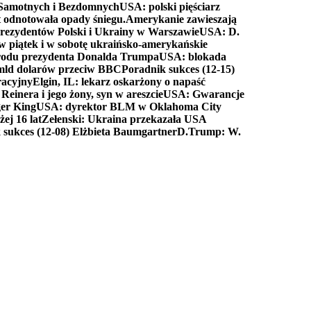
a Samotnych i Bezdomnych
USA: polski pięściarz
t odnotowała opady śniegu.
Amerykanie zawieszają
prezydentów Polski i Ukrainy w Warszawie
USA: D.
w piątek i w sobotę ukraińsko-amerykańskie
arodu prezydenta Donalda Trumpa
USA: blokada
 mld dolarów przeciw BBC
Poradnik sukces (12-15)
racyjny
Elgin, IL: lekarz oskarżony o napaść
inera i jego żony, syn w areszcie
USA: Gwarancje
er King
USA: dyrektor BLM w Oklahoma City
ej 16 lat
Zełenski: Ukraina przekazała USA
 sukces (12-08) Elżbieta Baumgartner
D.Trump: W.