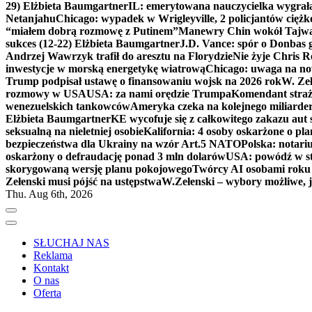
29) Elżbieta Baumgartner
IL: emerytowana nauczycielka wygrała 
Netanjahu
Chicago: wypadek w Wrigleyville, 2 policjantów cięż
“miałem dobrą rozmowę z Putinem”
Manewry Chin wokół Tajw
sukces (12-22) Elżbieta Baumgartner
J.D. Vance: spór o Donbas
Andrzej Wawrzyk trafił do aresztu na Florydzie
Nie żyje Chris R
inwestycje w morską energetykę wiatrową
Chicago: uwaga na now
Trump podpisał ustawę o finansowaniu wojsk na 2026 rok
W. Zeł
rozmowy w USA
USA: za nami orędzie Trumpa
Komendant straż
wenezuelskich tankowców
Ameryka czeka na kolejnego miliarder
Elżbieta Baumgartner
KE wycofuje się z całkowitego zakazu aut
seksualną na nieletniej osobie
Kalifornia: 4 osoby oskarżone o 
bezpieczeństwa dla Ukrainy na wzór Art.5 NATO
Polska: notari
oskarżony o defraudację ponad 3 mln dolarów
USA: powódź w s
skorygowaną wersję planu pokojowego
Twórcy AI osobami rok
Zełenski musi pójść na ustępstwa
W.Zełenski – wybory możliwe, j
Thu. Aug 6th, 2026
SŁUCHAJ NAS
Reklama
Kontakt
O nas
Oferta