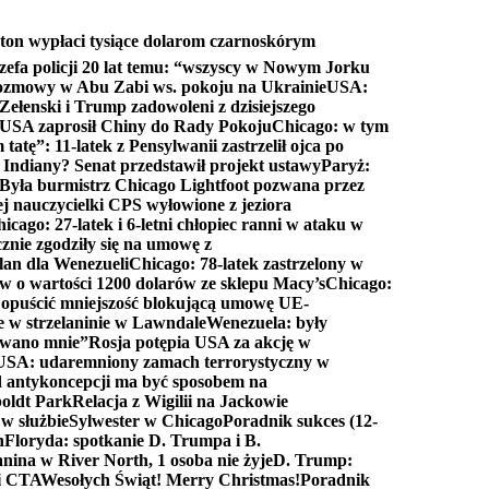
ton wypłaci tysiące dolarom czarnoskórym
efa policji 20 lat temu: “wszyscy w Nowym Jorku
rozmowy w Abu Zabi ws. pokoju na Ukrainie
USA:
Zełenski i Trump zadowoleni z dzisiejszego
 USA zaprosił Chiny do Rady Pokoju
Chicago: w tym
tatę”: 11-latek z Pensylwanii zastrzelił ojca po
Indiany? Senat przedstawił projekt ustawy
Paryż:
Była burmistrz Chicago Lightfoot pozwana przez
ej nauczycielki CPS wyłowione z jeziora
icago: 27-latek i 6-letni chłopiec ranni w ataku w
cznie zgodziły się na umowę z
lan dla Wenezueli
Chicago: 78-latek zastrzelony w
w o wartości 1200 dolarów ze sklepu Macy’s
Chicago:
opuścić mniejszość blokującą umowę UE-
e w strzelaninie w Lawndale
Wenezuela: były
rwano mnie”
Rosja potępia USA za akcję w
USA: udaremniony zamach terrorystyczny w
d antykoncepcji ma być sposobem na
boldt Park
Relacja z Wigilii na Jackowie
 w służbie
Sylwester w Chicago
Poradnik sukces (12-
n
Floryda: spotkanie D. Trumpa i B.
anina w River North, 1 osoba nie żyje
D. Trump:
ki CTA
Wesołych Świąt! Merry Christmas!
Poradnik