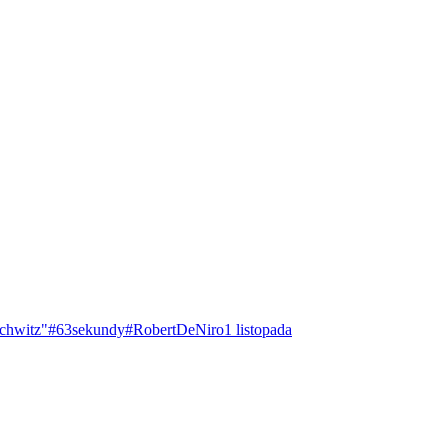
chwitz"
#63sekundy
#RobertDeNiro
1 listopada