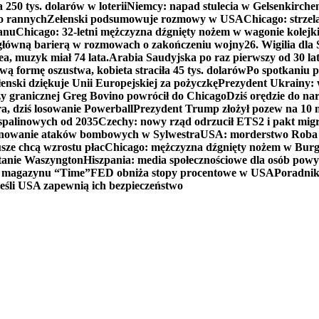
250 tys. dolarów w loterii
Niemcy: napad stulecia w Gelsenkirche
ko rannych
Zełenski podsumowuje rozmowy w USA
Chicago: strzel
anu
Chicago: 32-letni mężczyzna dźgnięty nożem w wagonie kolej
 główną barierą w rozmowach o zakończeniu wojny
26. Wigilia dl
ea, muzyk miał 74 lata.
Arabia Saudyjska po raz pierwszy od 30 la
ą formę oszustwa, kobieta straciła 45 tys. dolarów
Po spotkaniu 
enski dziękuje Unii Europejskiej za pożyczkę
Prezydent Ukrainy: 
y granicznej Greg Bovino powrócił do Chicago
Dziś orędzie do n
a, dziś losowanie Powerball
Prezydent Trump złożył pozew na 10
 spalinowych od 2035
Czechy: nowy rząd odrzucił ETS2 i pakt mig
planowanie ataków bombowych w Sylwestra
USA: morderstwo Roba Re
usze chcą wzrostu płac
Chicago: mężczyzna dźgnięty nożem w Burg
tanie Waszyngton
Hiszpania: media społecznościowe dla osób powyż
u magazynu “Time”
FED obniża stopy procentowe w USA
Poradnik
eśli USA zapewnią ich bezpieczeństwo