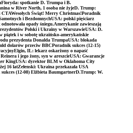
n
Floryda: spotkanie D. Trumpa i B.
anina w River North, 1 osoba nie żyje
D. Trump:
ki CTA
Wesołych Świąt! Merry Christmas!
Poradnik
a Samotnych i Bezdomnych
USA: polski pięściarz
t odnotowała opady śniegu.
Amerykanie zawieszają
prezydentów Polski i Ukrainy w Warszawie
USA: D.
w piątek i w sobotę ukraińsko-amerykańskie
arodu prezydenta Donalda Trumpa
USA: blokada
 mld dolarów przeciw BBC
Poradnik sukces (12-15)
racyjny
Elgin, IL: lekarz oskarżony o napaść
inera i jego żony, syn w areszcie
USA: Gwarancje
er King
USA: dyrektor BLM w Oklahoma City
ej 16 lat
Zełenski: Ukraina przekazała USA
 sukces (12-08) Elżbieta Baumgartner
D.Trump: W.