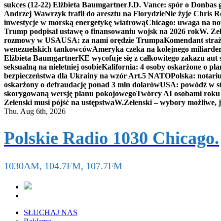
sukces (12-22) Elżbieta Baumgartner
J.D. Vance: spór o Donbas
Andrzej Wawrzyk trafił do aresztu na Florydzie
Nie żyje Chris R
inwestycje w morską energetykę wiatrową
Chicago: uwaga na now
Trump podpisał ustawę o finansowaniu wojsk na 2026 rok
W. Zeł
rozmowy w USA
USA: za nami orędzie Trumpa
Komendant straż
wenezuelskich tankowców
Ameryka czeka na kolejnego miliarder
Elżbieta Baumgartner
KE wycofuje się z całkowitego zakazu aut
seksualną na nieletniej osobie
Kalifornia: 4 osoby oskarżone o 
bezpieczeństwa dla Ukrainy na wzór Art.5 NATO
Polska: notari
oskarżony o defraudację ponad 3 mln dolarów
USA: powódź w s
skorygowaną wersję planu pokojowego
Twórcy AI osobami rok
Zełenski musi pójść na ustępstwa
W.Zełenski – wybory możliwe, j
Thu. Aug 6th, 2026
Polskie Radio 1030 Chicago.
1030AM, 104.7FM, 107.7FM
SŁUCHAJ NAS