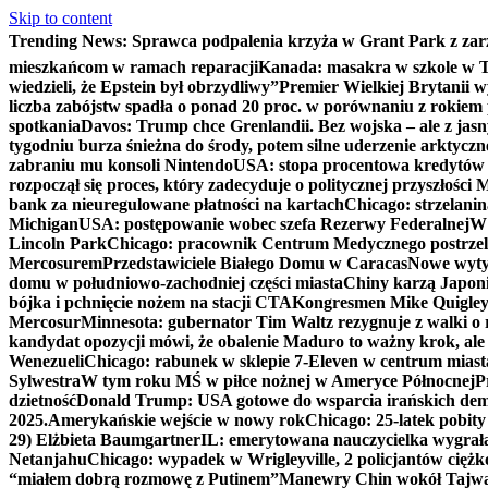
Skip to content
Trending News:
Sprawca podpalenia krzyża w Grant Park z zar
mieszkańcom w ramach reparacji
Kanada: masakra w szkole w Tu
wiedzieli, że Epstein był obrzydliwy”
Premier Wielkiej Brytanii w
liczba zabójstw spadła o ponad 20 proc. w porównaniu z rokiem 
spotkania
Davos: Trump chce Grenlandii. Bez wojska – ale z jas
tygodniu burza śnieżna do środy, potem silne uderzenie arktycz
zabraniu mu konsoli Nintendo
USA: stopa procentowa kredytów h
rozpoczął się proces, który zadecyduje o politycznej przyszłości
bank za nieuregulowane płatności na kartach
Chicago: strzelani
Michigan
USA: postępowanie wobec szefa Rezerwy Federalnej
W 
Lincoln Park
Chicago: pracownik Centrum Medycznego postrzel
Mercosurem
Przedstawiciele Białego Domu w Caracas
Nowe wyty
domu w południowo-zachodniej części miasta
Chiny karzą Japoni
bójka i pchnięcie nożem na stacji CTA
Kongresmen Mike Quigley b
Mercosur
Minnesota: gubernator Tim Waltz rezygnuje z walki o 
kandydat opozycji mówi, że obalenie Maduro to ważny krok, ale
Wenezueli
Chicago: rabunek w sklepie 7-Eleven w centrum miast
Sylwestra
W tym roku MŚ w piłce nożnej w Ameryce Północnej
P
dzietność
Donald Trump: USA gotowe do wsparcia irańskich de
2025.
Amerykańskie wejście w nowy rok
Chicago: 25-latek pobit
29) Elżbieta Baumgartner
IL: emerytowana nauczycielka wygrała 
Netanjahu
Chicago: wypadek w Wrigleyville, 2 policjantów cięż
“miałem dobrą rozmowę z Putinem”
Manewry Chin wokół Tajw