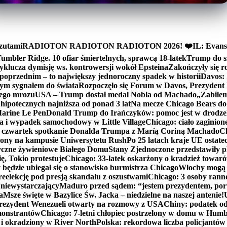
zutami
RADIOTON RADIOTON RADIOTON 2026! ❤️
IL: Evans
mbler Ridge. 10 ofiar śmiertelnych, sprawcą 18-latek
Trump do sz
yklucza dymisję ws. kontrowersji wokół Epsteina
Zakończyły się 
poprzednim – to największy jednoroczny spadek w historii
Davos: 
nym sygnałem do świata
Rozpoczęło się Forum w Davos, Prezydent
nego mrozu
USA – Trump dostał medal Nobla od Machado
„Zabiłem 
ipotecznych najniższa od ponad 3 lat
Na mecze Chicago Bears do 
 Marine Le Pen
Donald Trump do Irańczyków: pomoc jest w drodze
na i wypadek samochodowy w Little Village
Chicago: ciało zaginion
czwartek spotkanie Donalda Trumpa z Maríą Coriną Machado
Ch
ony na kampusie Uniwersytetu Rush
Po 25 latach kraje UE ostate
czne żywieniowe Białego Domu
Stany Zjednoczone przedstawiły p
ę, Tokio protestuje
Chicago: 33-latek oskarżony o kradzież towaró
ędzie ubiegał się o stanowisko burmistrza Chicago
Włochy mogą 
reelekcję pod presją skandalu z oszustwami
Chicago: 3 osoby rann
 niewystarczający
Maduro przed sądem: “jestem prezydentem, po
a
Msze święte w Bazylice Św. Jacka – niedzielne na naszej antenie!
rezydent Wenezueli otwarty na rozmowy z USA
Chiny: podatek o
monstrantów
Chicago: 7-letni chłopiec postrzelony w domu w Hum
y i okradziony w River North
Polska: rekordowa liczba policjantów