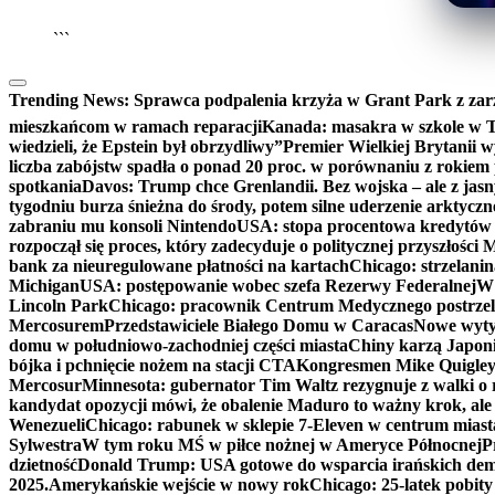
```
Trending News:
Sprawca podpalenia krzyża w Grant Park z zar
mieszkańcom w ramach reparacji
Kanada: masakra w szkole w Tu
wiedzieli, że Epstein był obrzydliwy”
Premier Wielkiej Brytanii w
liczba zabójstw spadła o ponad 20 proc. w porównaniu z rokiem 
spotkania
Davos: Trump chce Grenlandii. Bez wojska – ale z jas
tygodniu burza śnieżna do środy, potem silne uderzenie arktycz
zabraniu mu konsoli Nintendo
USA: stopa procentowa kredytów h
rozpoczął się proces, który zadecyduje o politycznej przyszłości
bank za nieuregulowane płatności na kartach
Chicago: strzelani
Michigan
USA: postępowanie wobec szefa Rezerwy Federalnej
W 
Lincoln Park
Chicago: pracownik Centrum Medycznego postrzel
Mercosurem
Przedstawiciele Białego Domu w Caracas
Nowe wyty
domu w południowo-zachodniej części miasta
Chiny karzą Japoni
bójka i pchnięcie nożem na stacji CTA
Kongresmen Mike Quigley b
Mercosur
Minnesota: gubernator Tim Waltz rezygnuje z walki o 
kandydat opozycji mówi, że obalenie Maduro to ważny krok, ale
Wenezueli
Chicago: rabunek w sklepie 7-Eleven w centrum miast
Sylwestra
W tym roku MŚ w piłce nożnej w Ameryce Północnej
P
dzietność
Donald Trump: USA gotowe do wsparcia irańskich de
2025.
Amerykańskie wejście w nowy rok
Chicago: 25-latek pobit