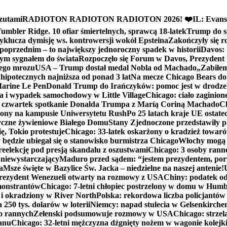
zutami
RADIOTON RADIOTON RADIOTON 2026! ❤️
IL: Evans
mbler Ridge. 10 ofiar śmiertelnych, sprawcą 18-latek
Trump do sz
yklucza dymisję ws. kontrowersji wokół Epsteina
Zakończyły się 
poprzednim – to największy jednoroczny spadek w historii
Davos: 
nym sygnałem do świata
Rozpoczęło się Forum w Davos, Prezydent
nego mrozu
USA – Trump dostał medal Nobla od Machado
„Zabiłem 
ipotecznych najniższa od ponad 3 lat
Na mecze Chicago Bears do 
 Marine Le Pen
Donald Trump do Irańczyków: pomoc jest w drodze
na i wypadek samochodowy w Little Village
Chicago: ciało zaginion
czwartek spotkanie Donalda Trumpa z Maríą Coriną Machado
Ch
ony na kampusie Uniwersytetu Rush
Po 25 latach kraje UE ostate
czne żywieniowe Białego Domu
Stany Zjednoczone przedstawiły p
ę, Tokio protestuje
Chicago: 33-latek oskarżony o kradzież towaró
ędzie ubiegał się o stanowisko burmistrza Chicago
Włochy mogą 
reelekcję pod presją skandalu z oszustwami
Chicago: 3 osoby rann
 niewystarczający
Maduro przed sądem: “jestem prezydentem, po
a
Msze święte w Bazylice Św. Jacka – niedzielne na naszej antenie!
rezydent Wenezueli otwarty na rozmowy z USA
Chiny: podatek o
monstrantów
Chicago: 7-letni chłopiec postrzelony w domu w Hum
y i okradziony w River North
Polska: rekordowa liczba policjantów
250 tys. dolarów w loterii
Niemcy: napad stulecia w Gelsenkirche
ko rannych
Zełenski podsumowuje rozmowy w USA
Chicago: strzel
anu
Chicago: 32-letni mężczyzna dźgnięty nożem w wagonie kolej