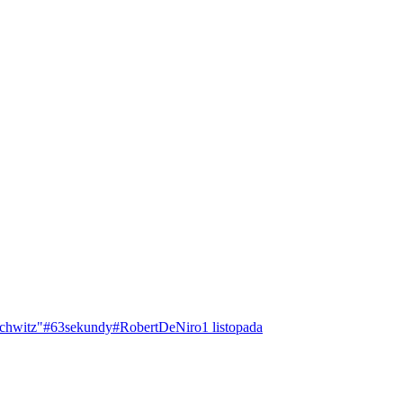
chwitz"
#63sekundy
#RobertDeNiro
1 listopada