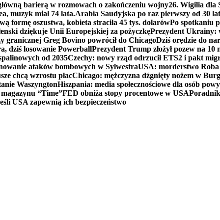
 główną barierą w rozmowach o zakończeniu wojny
26. Wigilia dl
ea, muzyk miał 74 lata.
Arabia Saudyjska po raz pierwszy od 30 la
ą formę oszustwa, kobieta straciła 45 tys. dolarów
Po spotkaniu 
enski dziękuje Unii Europejskiej za pożyczkę
Prezydent Ukrainy: 
y granicznej Greg Bovino powrócił do Chicago
Dziś orędzie do n
a, dziś losowanie Powerball
Prezydent Trump złożył pozew na 10
 spalinowych od 2035
Czechy: nowy rząd odrzucił ETS2 i pakt mig
planowanie ataków bombowych w Sylwestra
USA: morderstwo Roba Re
usze chcą wzrostu płac
Chicago: mężczyzna dźgnięty nożem w Burg
tanie Waszyngton
Hiszpania: media społecznościowe dla osób powyż
u magazynu “Time”
FED obniża stopy procentowe w USA
Poradnik
eśli USA zapewnią ich bezpieczeństwo