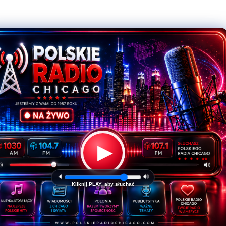
▶
🔈
🔊
Kliknij PLAY, aby słuchać