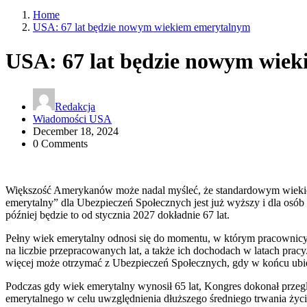
Home
USA: 67 lat będzie nowym wiekiem emerytalnym
USA: 67 lat będzie nowym wie
Redakcja
Wiadomości USA
December 18, 2024
0 Comments
Większość Amerykanów może nadal myśleć, że standardowym wiekiem 
emerytalny” dla Ubezpieczeń Społecznych jest już wyższy i dla osó
później będzie to od stycznia 2027 dokładnie 67 lat.
Pełny wiek emerytalny odnosi się do momentu, w którym pracownicy m
na liczbie przepracowanych lat, a także ich dochodach w latach pracy
więcej może otrzymać z Ubezpieczeń Społecznych, gdy w końcu ubie
Podczas gdy wiek emerytalny wynosił 65 lat, Kongres dokonał przeg
emerytalnego w celu uwzględnienia dłuższego średniego trwania życi