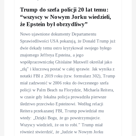
Trump do szefa policji 20 lat temu:
“wszyscy w Nowym Jorku wiedzieli,
że Epstein był obrzydliwy”
Nowo ujawnione dokumenty Departamentu
Sprawiedliwości USA pokazują, że Donald Trump już
dwie dekady temu ostro krytykował swojego byłego
znajomego Jeffreya Epsteina, a jego
współpracowniczkę Ghislaine Maxwell określał jako
„złą” i kluczową postać w całej sprawie. Jak wynika z
notatki FBI z 2019 roku (tzw. formularz 302), Trump
miał zadzwonić w 2006 roku do ówczesnego szefa
policji w Palm Beach na Florydzie, Michaela Reitera,
w czasie gdy lokalna policja prowadziła pierwsze
śledztwo przeciwko Epsteinowi. Według relacji
Reitera przekazanej FBI, Trump powiedział mu
wtedy: „Dzięki Bogu, że go powstrzymujecie.
Wszyscy wiedzieli, że on to robi.” Trump miał
również stwierdzić, że „ludzie w Nowym Jorku