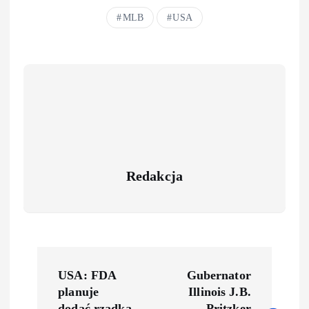
MLB
USA
Redakcja
USA: FDA
Gubernator
planuje
Illinois J.B.
dodać rzadką
Pritzker