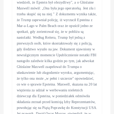
wiedzieli, że Epstein był obrzydliwy”, a o Ghislaine
Maxwell mówił: „Ona była jego operatorką. Jest zła i
trzeba skupić się na niej.” Z dokumentu wynika także,
że Trump zapewniał policję, iż wyrzucił Epsteina z
Mar-a-Lago w Palm Beach oraz że opuścił jedno ze
spotkań, gdy zorientował się, że w pobliżu są
nastolatki. Według Reitera, Trump był jedną z
pierwszych osób, które skontaktowały się z policją,
gdy śledztwo wyszło na jaw. Dokument ujawniony w
newralgicznym momencie Upublicznienie notatki FBI
nastąpiło zaledwie kilka godzin po tym, jak adwokat
Ghislaine Maxwell zaapelował do Trumpa o
ułaskawienie lub złagodzenie wyroku, argumentując,
że tylko ona może „w pełni i szczerze” opowiedzieć,
co wie o sprawie Epsteina. Maxwell, skazana na 20 lat
więzienia za udział w werbowaniu nieletnich
dziewcząt dla Epsteina, w poniedziałek odmówiła
składania zeznań przed komisją Izby Reprezentantów,
powołując się na Piątą Poprawkę do Konstytucji USA.
Jej prawnik, David Oscar Marcus, stwierdził, że w