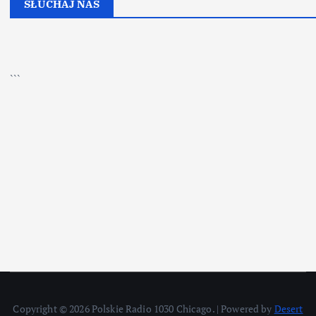
SŁUCHAJ NAS
▶
Kliknij PLAY, aby słuchać
```
Copyright © 2026 Polskie Radio 1030 Chicago. | Powered by
Desert