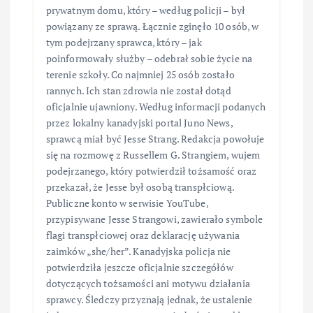
prywatnym domu, który – według policji – był
powiązany ze sprawą. Łącznie zginęło 10 osób, w
tym podejrzany sprawca, który – jak
poinformowały służby – odebrał sobie życie na
terenie szkoły. Co najmniej 25 osób zostało
rannych. Ich stan zdrowia nie został dotąd
oficjalnie ujawniony. Według informacji podanych
przez lokalny kanadyjski portal Juno News,
sprawcą miał być Jesse Strang. Redakcja powołuje
się na rozmowę z Russellem G. Strangiem, wujem
podejrzanego, który potwierdził tożsamość oraz
przekazał, że Jesse był osobą transpłciową.
Publiczne konto w serwisie YouTube,
przypisywane Jesse Strangowi, zawierało symbole
flagi transpłciowej oraz deklarację używania
zaimków „she/her”. Kanadyjska policja nie
potwierdziła jeszcze oficjalnie szczegółów
dotyczących tożsamości ani motywu działania
sprawcy. Śledczy przyznają jednak, że ustalenie