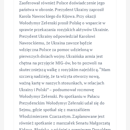
Zaoferował również Polsce doświadczenie jego
państwa w obronie. Prezydent Ukrainy zaprosił
Karola Nawrockiego do Kijowa. Przy okazji
Wołodymyr Zełenski prosił Polskę o wsparcie w
sprawie przekazania rosyjskich aktywów Ukrainie.
Prezydent Ukrainy odpowiedział Karolowi
Nawrockiemu, że Ukraina zawsze będzie
wdzięczna Polsce za pomoc udzieloną w
pierwszych dniach wojny. Ukraińska armia jest
chętna na przyjęcie MIG-ów, bo to pozwoli na
skuteczniejszą walkę z rosyjskim najeźdźcą. “Mam
szczerą nadzieję, że ta wizyta otworzy nową,
ważną kartę w naszych stosunkach, w relacjach
Ukrainy i Polski” – podsumował rozmowę
Wołodymyr Zełenski. Po spotkaniu w Pałacu
Prezydenckim Wołodymyr Zełenski udał się do
Sejmu, gdzie spotkał się z marszałkiem
Włodzimierzem Czarzastym. Zaplanowane jest
również spotkanie z marszałek Senatu Małgorzatą
Kidawą-Błońską, a później z premierem Donaldem