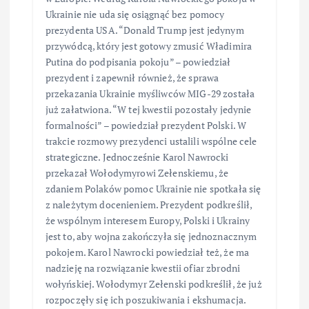
Ukrainie nie uda się osiągnąć bez pomocy
prezydenta USA. “Donald Trump jest jedynym
przywódcą, który jest gotowy zmusić Władimira
Putina do podpisania pokoju” – powiedział
prezydent i zapewnił również, że sprawa
przekazania Ukrainie myśliwców MIG-29 została
już załatwiona. “W tej kwestii pozostały jedynie
formalności” – powiedział prezydent Polski. W
trakcie rozmowy prezydenci ustalili wspólne cele
strategiczne. Jednocześnie Karol Nawrocki
przekazał Wołodymyrowi Zełenskiemu, że
zdaniem Polaków pomoc Ukrainie nie spotkała się
z należytym docenieniem. Prezydent podkreślił,
że wspólnym interesem Europy, Polski i Ukrainy
jest to, aby wojna zakończyła się jednoznacznym
pokojem. Karol Nawrocki powiedział też, że ma
nadzieję na rozwiązanie kwestii ofiar zbrodni
wołyńskiej. Wołodymyr Zełenski podkreślił, że już
rozpoczęły się ich poszukiwania i ekshumacja.