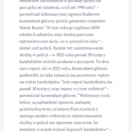
rekordowe zatrudnienie w polskiej policji od
początku jej istnienia, czyli od 1990 roku” –
powiedział Informacyjnej Agencji Radiowej
komendant główny policji, generalny inspektor
Marek Boroń. “W tym roku przyjęliśmy 8509
młodych adeptów, więc dzisiaj patrzymy
optymistycznie na to, co w przyszłym roku” –
dodał szef policji. Rośnie też zainteresowanie
służbą w policji – w 2025 roku ponad 30 tysięcy
kandydatów złożyło podania o przyjęcie. To dwa
razy więcej, niż w 2023 roku. Komendant główny
podkreślił, że taka sytuacja ma pozytywny wpływ
na wybór kandydatów. “Jest więcej kandydatów, bo
ponad 30 tysięcy, więc mamy w czym wybierać” –
powiedział komendant główny. “Wybieramy tych,
którzy są najbardziej sprawni, najlepiej
przechodzą testy, rozmowy Rzeczywiście z
naszego punktu widzenia to zainteresowanie
służbą w policji ma ogromne znaczenie, bo
jesteśmy w stanie wybrać lepszych kandydatów” –