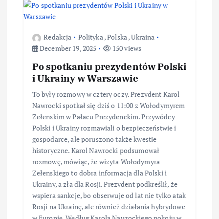
Redakcja
Polityka
,
Polska
,
Ukraina
December 19, 2025
150 views
Po spotkaniu prezydentów Polski
i Ukrainy w Warszawie
To były rozmowy w cztery oczy. Prezydent Karol
Nawrocki spotkał się dziś o 11:00 z Wołodymyrem
Zełenskim w Pałacu Prezydenckim. Przywódcy
Polski i Ukrainy rozmawiali o bezpieczeństwie i
gospodarce, ale poruszono także kwestie
historyczne. Karol Nawrocki podsumował
rozmowę, mówiąc, że wizyta Wołodymyra
Zełenskiego to dobra informacja dla Polski i
Ukrainy, a zła dla Rosji. Prezydent podkreślił, że
wspiera sankcje, bo obserwuje od lat nie tylko atak
Rosji na Ukrainę, ale również działania hybrydowe
w Europie. Według Karola Nawrockiego pokoju w