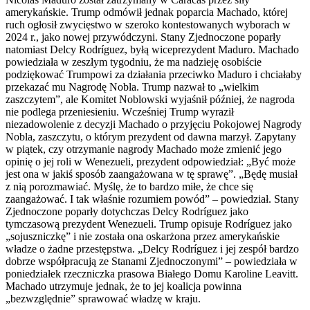
amerykańskie. Trump odmówił jednak poparcia Machado, której
ruch ogłosił zwycięstwo w szeroko kontestowanych wyborach w
2024 r., jako nowej przywódczyni. Stany Zjednoczone poparły
natomiast Delcy Rodríguez, byłą wiceprezydent Maduro. Machado
powiedziała w zeszłym tygodniu, że ma nadzieję osobiście
podziękować Trumpowi za działania przeciwko Maduro i chciałaby
przekazać mu Nagrodę Nobla. Trump nazwał to „wielkim
zaszczytem”, ale Komitet Noblowski wyjaśnił później, że nagroda
nie podlega przeniesieniu. Wcześniej Trump wyraził
niezadowolenie z decyzji Machado o przyjęciu Pokojowej Nagrody
Nobla, zaszczytu, o którym prezydent od dawna marzył. Zapytany
w piątek, czy otrzymanie nagrody Machado może zmienić jego
opinię o jej roli w Wenezueli, prezydent odpowiedział: „Być może
jest ona w jakiś sposób zaangażowana w tę sprawę”. „Będę musiał
z nią porozmawiać. Myślę, że to bardzo miłe, że chce się
zaangażować. I tak właśnie rozumiem powód” – powiedział. Stany
Zjednoczone poparły dotychczas Delcy Rodríguez jako
tymczasową prezydent Wenezueli. Trump opisuje Rodríguez jako
„sojuszniczkę” i nie została ona oskarżona przez amerykańskie
władze o żadne przestępstwa. „Delcy Rodríguez i jej zespół bardzo
dobrze współpracują ze Stanami Zjednoczonymi” – powiedziała w
poniedziałek rzeczniczka prasowa Białego Domu Karoline Leavitt.
Machado utrzymuje jednak, że to jej koalicja powinna
„bezwzględnie” sprawować władzę w kraju.