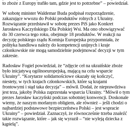
to zboże z Europy trafiło tam, gdzie jest to potrzebne” – powiedział.
W sobotę minister Waldemar Buda podpisał rozporządzenie,
zakazujące wwozu do Polski produktów rolnych z Ukrainy.
Rozwiązanie przedstawił w sobotę prezes PiS jako Konkret
Jarosława Kaczyńskiego Dla Polskiej Wsi. Ma ono obowiązywać
do 30 czerwca tego roku, obejmuje 18 produktów. W reakcji na
decyzję polskiego rządu Komisja Europejska przypomniała, że
polityka handlowa należy do kompetencji unijnych i kraje
członkowskie nie mogą samodzielnie podejmować decyzji w tym
zakresie.
Radosław Fogiel powiedział, że “zdjęcie ceł na ukraińskie zboże
było inicjatywą ogólnoeuropejską, mającą na celu wsparcie
Ukrainy”. “Korytarze solidarnościowe okazały się kończyć,
niestety, w tych krajach członkowskich, które są krajami
frontowymi i stąd taka decyzja” – mówił. Dodał, że nieprawdziwa
jest teza, jakoby Polska zaprzestała wsparcia Ukrainy. “Mówił o tym
prezes Jarosław kaczyński podczas sobotniej konwencji. Doskonale
wiemy, że naszym morlanym obligiem, ale również – jeśli chodzi o
najbardziej podstawowe bezpieczeństwa Polski – jest wspracie
Ukrainy” – powiedział. Zaznaczył, że równocześnie trzeba znaleźć
takie rozwiązanie, które – jak się wyraził – “nie wyleją dziecka z
kąpielą”.