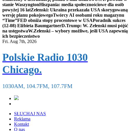
stanie Waszyngton
Hiszpania: media społecznościowe dla osób
powyżej 16 lat
Zełenski: Ukraina przekazała USA skorygowaną
wersję planu pokojowego
Twórcy AI osobami roku magazynu
“Time”
FED obniża stopy procentowe w USA
Poradnik sukces
(12-08) Elżbieta Baumgartner
D.Trump: W. Zełenski musi pójść
na ustępstwa
W.Zełenski – wybory możliwe, jeśli USA zapewnią
ich bezpieczeństwo
Fri. Aug 7th, 2026
Polskie Radio 1030
Chicago.
1030AM, 104.7FM, 107.7FM
SŁUCHAJ NAS
Reklama
Kontakt
O nas