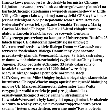
Irańczyków: pomoc jest w drodze
Była burmistrz Chicago
Lightfoot pozwana przez bank za nieuregulowane płatności na
kartach
Chicago: strzelanina i wypadek samochodowy w Little
Village
Chicago: ciało zaginionej nauczycielki CPS wyłowione z
jeziora Michigan
USA: postępowanie wobec szefa Rezerwy
Federalnej
W czwartek spotkanie Donalda Trumpa z Maríą
Coriną Machado
Chicago: 27-latek i 6-letni chłopiec ranni w
ataku w Lincoln Park
Chicago: pracownik Centrum
Medycznego postrzelony na kampusie Uniwersytetu Rush
Po 25
latach kraje UE ostatecznie zgodziły się na umowę z
Mercosurem
Przedstawiciele Białego Domu w Caracas
Nowe
wytyczne żywieniowe Białego Domu
Stany Zjednoczone
przedstawiły plan dla Wenezueli
Chicago: 78-latek zastrzelony
w domu w południowo-zachodniej części miasta
Chiny karzą
Japonię, Tokio protestuje
Chicago: 33-latek oskarżony o
kradzież towarów o wartości 1200 dolarów ze sklepu
Macy’s
Chicago: bójka i pchnięcie nożem na stacji
CTA
Kongresmen Mike Quigley będzie ubiegał się o stanowisko
burmistrza Chicago
Włochy mogą opuścić mniejszość blokującą
umowę UE-Mercosur
Minnesota: gubernator Tim Waltz
rezygnuje z walki o reelekcję pod presją skandalu z
oszustwami
Chicago: 3 osoby ranne w strzelaninie w
Lawndale
Wenezuela: były kandydat opozycji mówi, że obalenie
Maduro to ważny krok, ale niewystarczający
Maduro przed
sądem: “jestem prezydentem, porwano mnie”
Rosja potępia