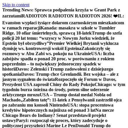
Skip to content
Trending News:
Sprawca podpalenia krzyża w Grant Park z
zarzutami
RADIOTON RADIOTON RADIOTON 2026! ❤️
IL:
Evanston wypłaci tysiące dolarom czarnoskórym mieszkańcom
w ramach reparacji
Kanada: masakra w szkole w Tumbler
Ridge. 10 ofiar śmiertelnych, sprawcą 18-latek
Trump do szefa
policji 20 lat temu: “wszyscy w Nowym Jorku wiedzieli, że
Epstein był obrzydliwy”
Premier Wielkiej Brytanii wyklucza
dymisję ws. kontrowersji wokół Epsteina
Zakończyły się
rozmowy w Abu Zabi ws. pokoju na Ukrainie
USA: liczba
zabójstw spadła o ponad 20 proc. w porównaniu z rokiem
poprzednim – to największy jednoroczny spadek w
historii
Davos: Zełenski i Trump zadowoleni z dzisiejszego
spotkania
Davos: Trump chce Grenlandii. Bez wojska – ale z
jasnym sygnałem do świata
Rozpoczęło się Forum w Davos,
Prezydent USA zaprosił Chiny do Rady Pokoju
Chicago: w tym
tygodniu burza śnieżna do środy, potem silne uderzenie
arktycznego mrozu
USA – Trump dostał medal Nobla od
Machado
„Zabiłem tatę”: 11-latek z Pensylwanii zastrzelił ojca
po zabraniu mu konsoli Nintendo
USA: stopa procentowa
kredytów hipotecznych najniższa od ponad 3 lat
Na mecze
Chicago Bears do Indiany? Senat przedstawił projekt
ustawy
Paryż: rozpoczął się proces, który zadecyduje o
politycznej przyszłości Marine Le Pen
Donald Trump do