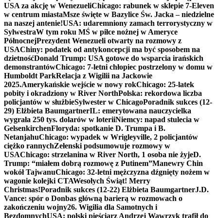
USA za akcję w Wenezueli
Chicago: rabunek w sklepie 7-Eleven
w centrum miasta
Msze święte w Bazylice Św. Jacka – niedzielne
na naszej antenie!
USA: udaremniony zamach terrorystyczny w
Sylwestra
W tym roku MŚ w piłce nożnej w Ameryce
Północnej
Prezydent Wenezueli otwarty na rozmowy z
USA
Chiny: podatek od antykoncepcji ma być sposobem na
dzietność
Donald Trump: USA gotowe do wsparcia irańskich
demonstrantów
Chicago: 7-letni chłopiec postrzelony w domu w
Humboldt Park
Relacja z Wigilii na Jackowie
2025.
Amerykańskie wejście w nowy rok
Chicago: 25-latek
pobity i okradziony w River North
Polska: rekordowa liczba
policjantów w służbie
Sylwester w Chicago
Poradnik sukces (12-
29) Elżbieta Baumgartner
IL: emerytowana nauczycielka
wygrała 250 tys. dolarów w loterii
Niemcy: napad stulecia w
Gelsenkirchen
Floryda: spotkanie D. Trumpa i B.
Netanjahu
Chicago: wypadek w Wrigleyville, 2 policjantów
ciężko rannych
Zełenski podsumowuje rozmowy w
USA
Chicago: strzelanina w River North, 1 osoba nie żyje
D.
Trump: “miałem dobrą rozmowę z Putinem”
Manewry Chin
wokół Tajwanu
Chicago: 32-letni mężczyzna dźgnięty nożem w
wagonie kolejki CTA
Wesołych Świąt! Merry
Christmas!
Poradnik sukces (12-22) Elżbieta Baumgartner
J.D.
Vance: spór o Donbas główną barierą w rozmowach o
zakończeniu wojny
26. Wigilia dla Samotnych i
Bezdomnych
USA: polski pięściarz Andrzej Wawrzyk trafił do