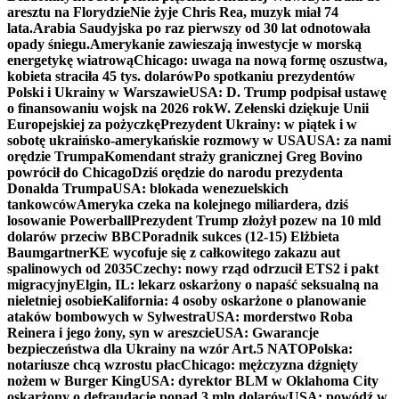
aresztu na Florydzie
Nie żyje Chris Rea, muzyk miał 74
lata.
Arabia Saudyjska po raz pierwszy od 30 lat odnotowała
opady śniegu.
Amerykanie zawieszają inwestycje w morską
energetykę wiatrową
Chicago: uwaga na nową formę oszustwa,
kobieta straciła 45 tys. dolarów
Po spotkaniu prezydentów
Polski i Ukrainy w Warszawie
USA: D. Trump podpisał ustawę
o finansowaniu wojsk na 2026 rok
W. Zełenski dziękuje Unii
Europejskiej za pożyczkę
Prezydent Ukrainy: w piątek i w
sobotę ukraińsko-amerykańskie rozmowy w USA
USA: za nami
orędzie Trumpa
Komendant straży granicznej Greg Bovino
powrócił do Chicago
Dziś orędzie do narodu prezydenta
Donalda Trumpa
USA: blokada wenezuelskich
tankowców
Ameryka czeka na kolejnego miliardera, dziś
losowanie Powerball
Prezydent Trump złożył pozew na 10 mld
dolarów przeciw BBC
Poradnik sukces (12-15) Elżbieta
Baumgartner
KE wycofuje się z całkowitego zakazu aut
spalinowych od 2035
Czechy: nowy rząd odrzucił ETS2 i pakt
migracyjny
Elgin, IL: lekarz oskarżony o napaść seksualną na
nieletniej osobie
Kalifornia: 4 osoby oskarżone o planowanie
ataków bombowych w Sylwestra
USA: morderstwo Roba
Reinera i jego żony, syn w areszcie
USA: Gwarancje
bezpieczeństwa dla Ukrainy na wzór Art.5 NATO
Polska:
notariusze chcą wzrostu płac
Chicago: mężczyzna dźgnięty
nożem w Burger King
USA: dyrektor BLM w Oklahoma City
oskarżony o defraudację ponad 3 mln dolarów
USA: powódź w