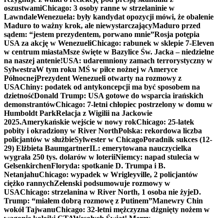
oszustwami
Chicago: 3 osoby ranne w strzelaninie w
Lawndale
Wenezuela: były kandydat opozycji mówi, że obalenie
Maduro to ważny krok, ale niewystarczający
Maduro przed
sądem: “jestem prezydentem, porwano mnie”
Rosja potępia
USA za akcję w Wenezueli
Chicago: rabunek w sklepie 7-Eleven
w centrum miasta
Msze święte w Bazylice Św. Jacka – niedzielne
na naszej antenie!
USA: udaremniony zamach terrorystyczny w
Sylwestra
W tym roku MŚ w piłce nożnej w Ameryce
Północnej
Prezydent Wenezueli otwarty na rozmowy z
USA
Chiny: podatek od antykoncepcji ma być sposobem na
dzietność
Donald Trump: USA gotowe do wsparcia irańskich
demonstrantów
Chicago: 7-letni chłopiec postrzelony w domu w
Humboldt Park
Relacja z Wigilii na Jackowie
2025.
Amerykańskie wejście w nowy rok
Chicago: 25-latek
pobity i okradziony w River North
Polska: rekordowa liczba
policjantów w służbie
Sylwester w Chicago
Poradnik sukces (12-
29) Elżbieta Baumgartner
IL: emerytowana nauczycielka
wygrała 250 tys. dolarów w loterii
Niemcy: napad stulecia w
Gelsenkirchen
Floryda: spotkanie D. Trumpa i B.
Netanjahu
Chicago: wypadek w Wrigleyville, 2 policjantów
ciężko rannych
Zełenski podsumowuje rozmowy w
USA
Chicago: strzelanina w River North, 1 osoba nie żyje
D.
Trump: “miałem dobrą rozmowę z Putinem”
Manewry Chin
wokół Tajwanu
Chicago: 32-letni mężczyzna dźgnięty nożem w