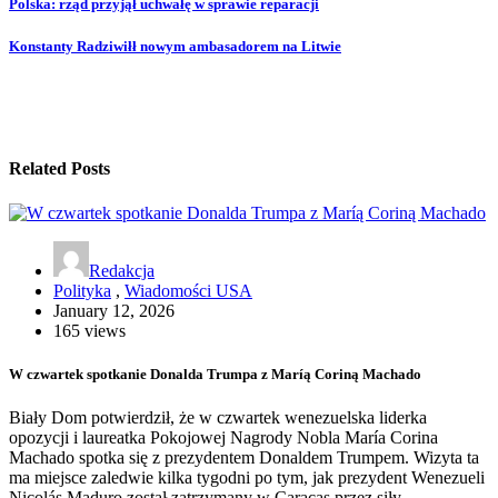
Polska: rząd przyjął uchwałę w sprawie reparacji
Konstanty Radziwiłł nowym ambasadorem na Litwie
Related Posts
Redakcja
Polityka
,
Wiadomości USA
January 12, 2026
165 views
W czwartek spotkanie Donalda Trumpa z Maríą Coriną Machado
Biały Dom potwierdził, że w czwartek wenezuelska liderka
opozycji i laureatka Pokojowej Nagrody Nobla María Corina
Machado spotka się z prezydentem Donaldem Trumpem. Wizyta ta
ma miejsce zaledwie kilka tygodni po tym, jak prezydent Wenezueli
Nicolás Maduro został zatrzymany w Caracas przez siły