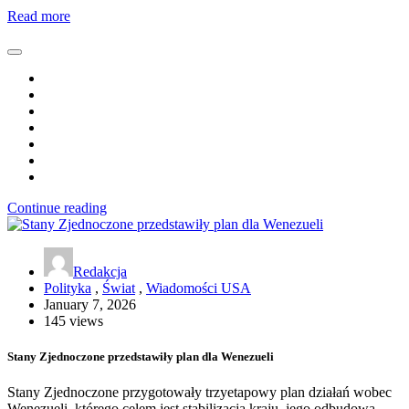
Read more
Continue reading
Redakcja
Polityka
,
Świat
,
Wiadomości USA
January 7, 2026
145 views
Stany Zjednoczone przedstawiły plan dla Wenezueli
Stany Zjednoczone przygotowały trzyetapowy plan działań wobec
Wenezueli, którego celem jest stabilizacja kraju, jego odbudowa