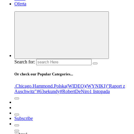
Oferta
Search for:
Or check our Popular Categories...
.Chicago
.Hammond
.Polska
(WIDEO)
(WYNIKI)
"Raport z
Auschwitz"
#63sekundy
#RobertDeNiro
1 listopada
Subscribe