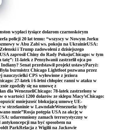
nston wypłaci tysiące dolarom czarnoskórym
efa policji 20 lat temu: “wszyscy w Nowym Jorku
rozmowy w Abu Zabi ws. pokoju na Ukrainie
USA:
Zełenski i Trump zadowoleni z dzisiejszego
 USA zaprosił Chiny do Rady Pokoju
Chicago: w tym
tatę”: 11-latek z Pensylwanii zastrzelił ojca po
Indiany? Senat przedstawił projekt ustawy
Paryż:
Była burmistrz Chicago Lightfoot pozwana przez
ej nauczycielki CPS wyłowione z jeziora
icago: 27-latek i 6-letni chłopiec ranni w ataku w
cznie zgodziły się na umowę z
lan dla Wenezueli
Chicago: 78-latek zastrzelony w
w o wartości 1200 dolarów ze sklepu Macy’s
Chicago:
opuścić mniejszość blokującą umowę UE-
e w strzelaninie w Lawndale
Wenezuela: były
rwano mnie”
Rosja potępia USA za akcję w
USA: udaremniony zamach terrorystyczny w
d antykoncepcji ma być sposobem na
boldt Park
Relacja z Wigilii na Jackowie