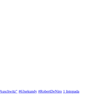
 Auschwitz"
#63sekundy
#RobertDeNiro
1 listopada