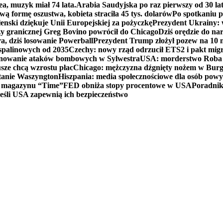
ea, muzyk miał 74 lata.
Arabia Saudyjska po raz pierwszy od 30 la
ą formę oszustwa, kobieta straciła 45 tys. dolarów
Po spotkaniu 
enski dziękuje Unii Europejskiej za pożyczkę
Prezydent Ukrainy: 
y granicznej Greg Bovino powrócił do Chicago
Dziś orędzie do n
a, dziś losowanie Powerball
Prezydent Trump złożył pozew na 10
 spalinowych od 2035
Czechy: nowy rząd odrzucił ETS2 i pakt mig
planowanie ataków bombowych w Sylwestra
USA: morderstwo Roba Re
usze chcą wzrostu płac
Chicago: mężczyzna dźgnięty nożem w Burg
tanie Waszyngton
Hiszpania: media społecznościowe dla osób powyż
u magazynu “Time”
FED obniża stopy procentowe w USA
Poradnik
eśli USA zapewnią ich bezpieczeństwo