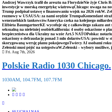
Andrzej Wawrzyk trafił do aresztu na Florydzie
Nie żyje Chris R
inwestycje w morską energetykę wiatrową
Chicago: uwaga na now
Trump podpisał ustawę o finansowaniu wojsk na 2026 rok
W. Zeł
rozmowy w USA
USA: za nami orędzie Trumpa
Komendant straż
wenezuelskich tankowców
Ameryka czeka na kolejnego miliarder
Elżbieta Baumgartner
KE wycofuje się z całkowitego zakazu aut
seksualną na nieletniej osobie
Kalifornia: 4 osoby oskarżone o 
bezpieczeństwa dla Ukrainy na wzór Art.5 NATO
Polska: notari
oskarżony o defraudację ponad 3 mln dolarów
USA: powódź w s
skorygowaną wersję planu pokojowego
Twórcy AI osobami rok
Zełenski musi pójść na ustępstwa
W.Zełenski – wybory możliwe, j
Fri. Aug 7th, 2026
Polskie Radio 1030 Chicago.
1030AM, 104.7FM, 107.7FM
SŁUCHAJ NAS