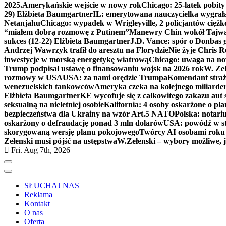
2025.
Amerykańskie wejście w nowy rok
Chicago: 25-latek pobit
29) Elżbieta Baumgartner
IL: emerytowana nauczycielka wygrała 
Netanjahu
Chicago: wypadek w Wrigleyville, 2 policjantów cięż
“miałem dobrą rozmowę z Putinem”
Manewry Chin wokół Tajw
sukces (12-22) Elżbieta Baumgartner
J.D. Vance: spór o Donbas
Andrzej Wawrzyk trafił do aresztu na Florydzie
Nie żyje Chris R
inwestycje w morską energetykę wiatrową
Chicago: uwaga na now
Trump podpisał ustawę o finansowaniu wojsk na 2026 rok
W. Zeł
rozmowy w USA
USA: za nami orędzie Trumpa
Komendant straż
wenezuelskich tankowców
Ameryka czeka na kolejnego miliarder
Elżbieta Baumgartner
KE wycofuje się z całkowitego zakazu aut
seksualną na nieletniej osobie
Kalifornia: 4 osoby oskarżone o 
bezpieczeństwa dla Ukrainy na wzór Art.5 NATO
Polska: notari
oskarżony o defraudację ponad 3 mln dolarów
USA: powódź w s
skorygowaną wersję planu pokojowego
Twórcy AI osobami rok
Zełenski musi pójść na ustępstwa
W.Zełenski – wybory możliwe, j
Fri. Aug 7th, 2026
SŁUCHAJ NAS
Reklama
Kontakt
O nas
Oferta