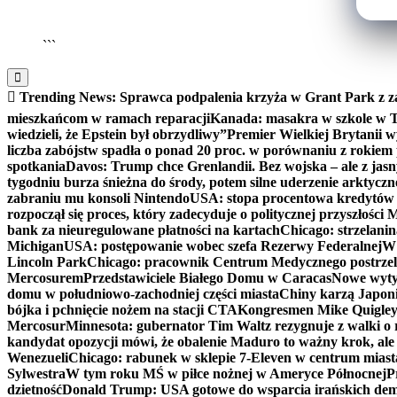
```
Trending News:
Sprawca podpalenia krzyża w Grant Park z z
mieszkańcom w ramach reparacji
Kanada: masakra w szkole w Tu
wiedzieli, że Epstein był obrzydliwy”
Premier Wielkiej Brytanii w
liczba zabójstw spadła o ponad 20 proc. w porównaniu z rokiem 
spotkania
Davos: Trump chce Grenlandii. Bez wojska – ale z jas
tygodniu burza śnieżna do środy, potem silne uderzenie arktycz
zabraniu mu konsoli Nintendo
USA: stopa procentowa kredytów h
rozpoczął się proces, który zadecyduje o politycznej przyszłości
bank za nieuregulowane płatności na kartach
Chicago: strzelani
Michigan
USA: postępowanie wobec szefa Rezerwy Federalnej
W 
Lincoln Park
Chicago: pracownik Centrum Medycznego postrzel
Mercosurem
Przedstawiciele Białego Domu w Caracas
Nowe wyty
domu w południowo-zachodniej części miasta
Chiny karzą Japoni
bójka i pchnięcie nożem na stacji CTA
Kongresmen Mike Quigley b
Mercosur
Minnesota: gubernator Tim Waltz rezygnuje z walki o 
kandydat opozycji mówi, że obalenie Maduro to ważny krok, ale
Wenezueli
Chicago: rabunek w sklepie 7-Eleven w centrum miast
Sylwestra
W tym roku MŚ w piłce nożnej w Ameryce Północnej
P
dzietność
Donald Trump: USA gotowe do wsparcia irańskich de