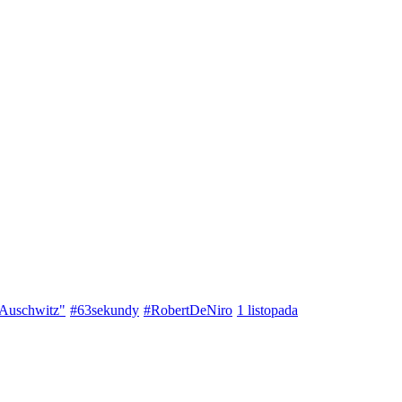
 Auschwitz"
#63sekundy
#RobertDeNiro
1 listopada