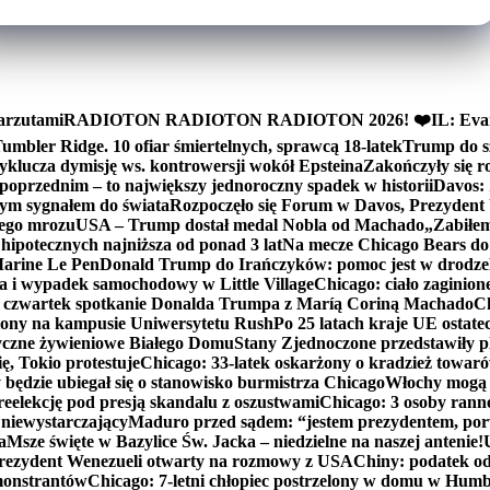
arzutami
RADIOTON RADIOTON RADIOTON 2026! ❤️
IL: Eva
mbler Ridge. 10 ofiar śmiertelnych, sprawcą 18-latek
Trump do sz
yklucza dymisję ws. kontrowersji wokół Epsteina
Zakończyły się 
poprzednim – to największy jednoroczny spadek w historii
Davos: 
nym sygnałem do świata
Rozpoczęło się Forum w Davos, Prezydent
nego mrozu
USA – Trump dostał medal Nobla od Machado
„Zabiłem 
ipotecznych najniższa od ponad 3 lat
Na mecze Chicago Bears do 
 Marine Le Pen
Donald Trump do Irańczyków: pomoc jest w drodze
na i wypadek samochodowy w Little Village
Chicago: ciało zaginion
czwartek spotkanie Donalda Trumpa z Maríą Coriną Machado
Ch
ony na kampusie Uniwersytetu Rush
Po 25 latach kraje UE ostate
czne żywieniowe Białego Domu
Stany Zjednoczone przedstawiły p
ę, Tokio protestuje
Chicago: 33-latek oskarżony o kradzież towaró
ędzie ubiegał się o stanowisko burmistrza Chicago
Włochy mogą 
reelekcję pod presją skandalu z oszustwami
Chicago: 3 osoby rann
 niewystarczający
Maduro przed sądem: “jestem prezydentem, po
a
Msze święte w Bazylice Św. Jacka – niedzielne na naszej antenie!
rezydent Wenezueli otwarty na rozmowy z USA
Chiny: podatek o
monstrantów
Chicago: 7-letni chłopiec postrzelony w domu w Hum