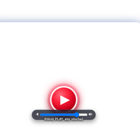
▶
🔈
🔊
Kliknij PLAY, aby słuchać