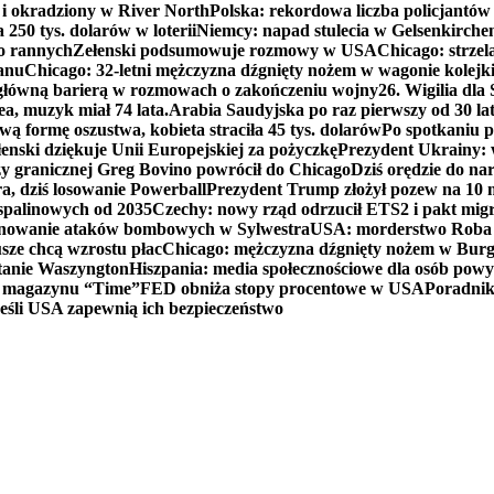
y i okradziony w River North
Polska: rekordowa liczba policjantów
250 tys. dolarów w loterii
Niemcy: napad stulecia w Gelsenkirche
ko rannych
Zełenski podsumowuje rozmowy w USA
Chicago: strzel
anu
Chicago: 32-letni mężczyzna dźgnięty nożem w wagonie kolej
 główną barierą w rozmowach o zakończeniu wojny
26. Wigilia dl
ea, muzyk miał 74 lata.
Arabia Saudyjska po raz pierwszy od 30 la
ą formę oszustwa, kobieta straciła 45 tys. dolarów
Po spotkaniu 
enski dziękuje Unii Europejskiej za pożyczkę
Prezydent Ukrainy: 
y granicznej Greg Bovino powrócił do Chicago
Dziś orędzie do n
a, dziś losowanie Powerball
Prezydent Trump złożył pozew na 10
 spalinowych od 2035
Czechy: nowy rząd odrzucił ETS2 i pakt mig
planowanie ataków bombowych w Sylwestra
USA: morderstwo Roba Re
usze chcą wzrostu płac
Chicago: mężczyzna dźgnięty nożem w Burg
tanie Waszyngton
Hiszpania: media społecznościowe dla osób powyż
u magazynu “Time”
FED obniża stopy procentowe w USA
Poradnik
eśli USA zapewnią ich bezpieczeństwo