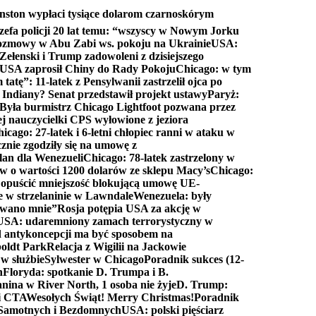
nston wypłaci tysiące dolarom czarnoskórym
efa policji 20 lat temu: “wszyscy w Nowym Jorku
rozmowy w Abu Zabi ws. pokoju na Ukrainie
USA:
Zełenski i Trump zadowoleni z dzisiejszego
 USA zaprosił Chiny do Rady Pokoju
Chicago: w tym
tatę”: 11-latek z Pensylwanii zastrzelił ojca po
Indiany? Senat przedstawił projekt ustawy
Paryż:
Była burmistrz Chicago Lightfoot pozwana przez
ej nauczycielki CPS wyłowione z jeziora
icago: 27-latek i 6-letni chłopiec ranni w ataku w
cznie zgodziły się na umowę z
lan dla Wenezueli
Chicago: 78-latek zastrzelony w
w o wartości 1200 dolarów ze sklepu Macy’s
Chicago:
opuścić mniejszość blokującą umowę UE-
e w strzelaninie w Lawndale
Wenezuela: były
rwano mnie”
Rosja potępia USA za akcję w
USA: udaremniony zamach terrorystyczny w
d antykoncepcji ma być sposobem na
boldt Park
Relacja z Wigilii na Jackowie
 w służbie
Sylwester w Chicago
Poradnik sukces (12-
n
Floryda: spotkanie D. Trumpa i B.
anina w River North, 1 osoba nie żyje
D. Trump:
ki CTA
Wesołych Świąt! Merry Christmas!
Poradnik
a Samotnych i Bezdomnych
USA: polski pięściarz