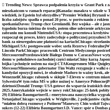
Trending News:
Sprawca podpalenia krzyża w Grant Park z z
mieszkańcom w ramach reparacji
Kanada: masakra w szkole w Tu
wiedzieli, że Epstein był obrzydliwy”
Premier Wielkiej Brytanii w
liczba zabójstw spadła o ponad 20 proc. w porównaniu z rokiem 
spotkania
Davos: Trump chce Grenlandii. Bez wojska – ale z jas
tygodniu burza śnieżna do środy, potem silne uderzenie arktycz
zabraniu mu konsoli Nintendo
USA: stopa procentowa kredytów h
rozpoczął się proces, który zadecyduje o politycznej przyszłości
bank za nieuregulowane płatności na kartach
Chicago: strzelani
Michigan
USA: postępowanie wobec szefa Rezerwy Federalnej
W 
Lincoln Park
Chicago: pracownik Centrum Medycznego postrzel
Mercosurem
Przedstawiciele Białego Domu w Caracas
Nowe wyty
domu w południowo-zachodniej części miasta
Chiny karzą Japoni
bójka i pchnięcie nożem na stacji CTA
Kongresmen Mike Quigley b
Mercosur
Minnesota: gubernator Tim Waltz rezygnuje z walki o 
kandydat opozycji mówi, że obalenie Maduro to ważny krok, ale
Wenezueli
Chicago: rabunek w sklepie 7-Eleven w centrum miast
Sylwestra
W tym roku MŚ w piłce nożnej w Ameryce Północnej
P
dzietność
Donald Trump: USA gotowe do wsparcia irańskich de
2025.
Amerykańskie wejście w nowy rok
Chicago: 25-latek pobit
29) Elżbieta Baumgartner
IL: emerytowana nauczycielka wygrała 
Netanjahu
Chicago: wypadek w Wrigleyville, 2 policjantów cięż
“miałem dobrą rozmowę z Putinem”
Manewry Chin wokół Tajw
sukces (12-22) Elżbieta Baumgartner
J.D. Vance: spór o Donbas