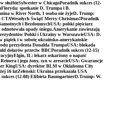
 w służbie
Sylwester w Chicago
Poradnik sukces (12-
n
Floryda: spotkanie D. Trumpa i B.
anina w River North, 1 osoba nie żyje
D. Trump:
ki CTA
Wesołych Świąt! Merry Christmas!
Poradnik
a Samotnych i Bezdomnych
USA: polski pięściarz
t odnotowała opady śniegu.
Amerykanie zawieszają
prezydentów Polski i Ukrainy w Warszawie
USA: D.
w piątek i w sobotę ukraińsko-amerykańskie
arodu prezydenta Donalda Trumpa
USA: blokada
 mld dolarów przeciw BBC
Poradnik sukces (12-15)
racyjny
Elgin, IL: lekarz oskarżony o napaść
inera i jego żony, syn w areszcie
USA: Gwarancje
er King
USA: dyrektor BLM w Oklahoma City
ej 16 lat
Zełenski: Ukraina przekazała USA
 sukces (12-08) Elżbieta Baumgartner
D.Trump: W.