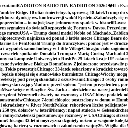
arzutami
RADIOTON RADIOTON RADIOTON 2026! ❤️
IL: Eva
mbler Ridge. 10 ofiar śmiertelnych, sprawcą 18-latek
Trump do sz
yklucza dymisję ws. kontrowersji wokół Epsteina
Zakończyły się 
poprzednim – to największy jednoroczny spadek w historii
Davos: 
nym sygnałem do świata
Rozpoczęło się Forum w Davos, Prezydent
nego mrozu
USA – Trump dostał medal Nobla od Machado
„Zabiłem 
ipotecznych najniższa od ponad 3 lat
Na mecze Chicago Bears do 
 Marine Le Pen
Donald Trump do Irańczyków: pomoc jest w drodze
na i wypadek samochodowy w Little Village
Chicago: ciało zaginion
czwartek spotkanie Donalda Trumpa z Maríą Coriną Machado
Ch
ony na kampusie Uniwersytetu Rush
Po 25 latach kraje UE ostate
czne żywieniowe Białego Domu
Stany Zjednoczone przedstawiły p
ę, Tokio protestuje
Chicago: 33-latek oskarżony o kradzież towaró
ędzie ubiegał się o stanowisko burmistrza Chicago
Włochy mogą 
reelekcję pod presją skandalu z oszustwami
Chicago: 3 osoby rann
 niewystarczający
Maduro przed sądem: “jestem prezydentem, po
a
Msze święte w Bazylice Św. Jacka – niedzielne na naszej antenie!
rezydent Wenezueli otwarty na rozmowy z USA
Chiny: podatek o
monstrantów
Chicago: 7-letni chłopiec postrzelony w domu w Hum
y i okradziony w River North
Polska: rekordowa liczba policjantów
250 tys. dolarów w loterii
Niemcy: napad stulecia w Gelsenkirche
ko rannych
Zełenski podsumowuje rozmowy w USA
Chicago: strzel
anu
Chicago: 32-letni mężczyzna dźgnięty nożem w wagonie kolej
 główną barierą w rozmowach o zakończeniu wojny
26. Wigilia dl