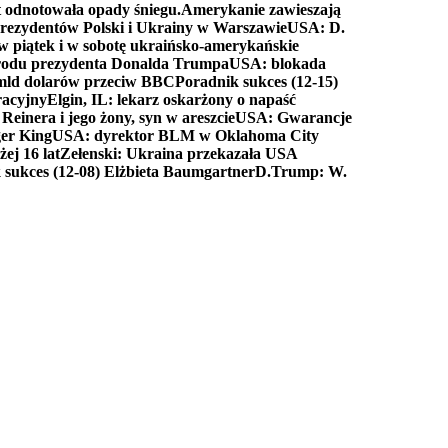
t odnotowała opady śniegu.
Amerykanie zawieszają
prezydentów Polski i Ukrainy w Warszawie
USA: D.
w piątek i w sobotę ukraińsko-amerykańskie
arodu prezydenta Donalda Trumpa
USA: blokada
 mld dolarów przeciw BBC
Poradnik sukces (12-15)
racyjny
Elgin, IL: lekarz oskarżony o napaść
inera i jego żony, syn w areszcie
USA: Gwarancje
er King
USA: dyrektor BLM w Oklahoma City
ej 16 lat
Zełenski: Ukraina przekazała USA
 sukces (12-08) Elżbieta Baumgartner
D.Trump: W.