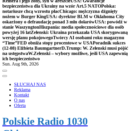
Reinera i jego żony, syn w areszcie
USA: Gwarancje
bezpieczeństwa dla Ukrainy na wzór Art.5 NATO
Polska:
notariusze chcą wzrostu płac
Chicago: mężczyzna dźgnięty
nożem w Burger King
USA: dyrektor BLM w Oklahoma City
oskarżony o defraudację ponad 3 mln dolarów
USA: powódź w
stanie Waszyngton
Hiszpania: media społecznościowe dla osób
powyżej 16 lat
Zełenski: Ukraina przekazała USA skorygowaną
wersję planu pokojowego
Twórcy AI osobami roku magazynu
“Time”
FED obniża stopy procentowe w USA
Poradnik sukces
(12-08) Elżbieta Baumgartner
D.Trump: W. Zełenski musi pójść
na ustępstwa
W.Zełenski – wybory możliwe, jeśli USA zapewnią
ich bezpieczeństwo
Sun. Aug 9th, 2026
SŁUCHAJ NAS
Reklama
Kontakt
O nas
Oferta
Polskie Radio 1030