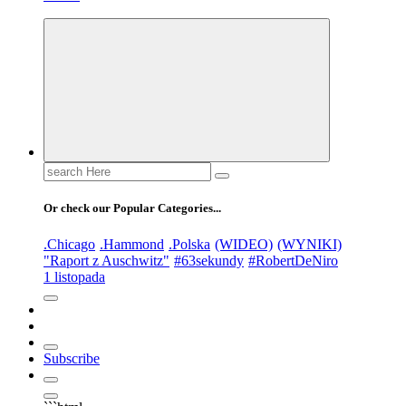
Search
for:
Or check our Popular Categories...
.Chicago
.Hammond
.Polska
(WIDEO)
(WYNIKI)
"Raport z Auschwitz"
#63sekundy
#RobertDeNiro
1 listopada
Subscribe