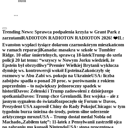
```html
▶
Kliknij PLAY, aby słuchać
🔈
🔊
```
Trending News:
Sprawca podpalenia krzyża w Grant Park z
zarzutami
RADIOTON RADIOTON RADIOTON 2026! ❤️
IL:
Evanston wypłaci tysiące dolarom czarnoskórym mieszkańcom
w ramach reparacji
Kanada: masakra w szkole w Tumbler
Ridge. 10 ofiar śmiertelnych, sprawcą 18-latek
Trump do szefa
policji 20 lat temu: “wszyscy w Nowym Jorku wiedzieli, że
Epstein był obrzydliwy”
Premier Wielkiej Brytanii wyklucza
dymisję ws. kontrowersji wokół Epsteina
Zakończyły się
rozmowy w Abu Zabi ws. pokoju na Ukrainie
USA: liczba
zabójstw spadła o ponad 20 proc. w porównaniu z rokiem
poprzednim – to największy jednoroczny spadek w
historii
Davos: Zełenski i Trump zadowoleni z dzisiejszego
spotkania
Davos: Trump chce Grenlandii. Bez wojska – ale z
jasnym sygnałem do świata
Rozpoczęło się Forum w Davos,
Prezydent USA zaprosił Chiny do Rady Pokoju
Chicago: w tym
tygodniu burza śnieżna do środy, potem silne uderzenie
arktycznego mrozu
USA – Trump dostał medal Nobla od
Machado
„Zabiłem tatę”: 11-latek z Pensylwanii zastrzelił ojca
po zabraniu mu konsoli Nintendo
USA: stopa procentowa