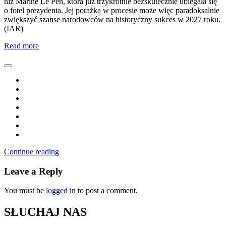
niż Marine Le Pen, która już trzykrotnie bezskutecznie ubiegała się
o fotel prezydenta. Jej porażka w procesie może więc paradoksalnie
zwiększyć szanse narodowców na historyczny sukces w 2027 roku.
(IAR)
Read more
Continue reading
Leave a Reply
You must be
logged in
to post a comment.
SŁUCHAJ NAS
Kliknij PLAY, aby słuchać