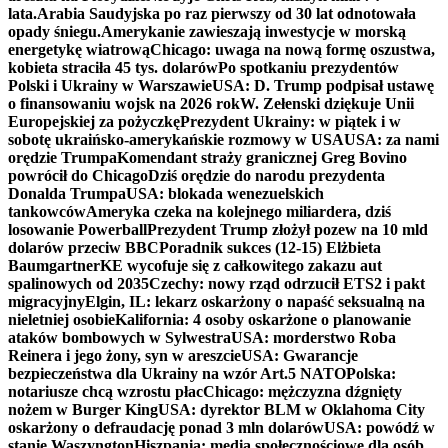
lata.
Arabia Saudyjska po raz pierwszy od 30 lat odnotowała
opady śniegu.
Amerykanie zawieszają inwestycje w morską
energetykę wiatrową
Chicago: uwaga na nową formę oszustwa,
kobieta straciła 45 tys. dolarów
Po spotkaniu prezydentów
Polski i Ukrainy w Warszawie
USA: D. Trump podpisał ustawę
o finansowaniu wojsk na 2026 rok
W. Zełenski dziękuje Unii
Europejskiej za pożyczkę
Prezydent Ukrainy: w piątek i w
sobotę ukraińsko-amerykańskie rozmowy w USA
USA: za nami
orędzie Trumpa
Komendant straży granicznej Greg Bovino
powrócił do Chicago
Dziś orędzie do narodu prezydenta
Donalda Trumpa
USA: blokada wenezuelskich
tankowców
Ameryka czeka na kolejnego miliardera, dziś
losowanie Powerball
Prezydent Trump złożył pozew na 10 mld
dolarów przeciw BBC
Poradnik sukces (12-15) Elżbieta
Baumgartner
KE wycofuje się z całkowitego zakazu aut
spalinowych od 2035
Czechy: nowy rząd odrzucił ETS2 i pakt
migracyjny
Elgin, IL: lekarz oskarżony o napaść seksualną na
nieletniej osobie
Kalifornia: 4 osoby oskarżone o planowanie
ataków bombowych w Sylwestra
USA: morderstwo Roba
Reinera i jego żony, syn w areszcie
USA: Gwarancje
bezpieczeństwa dla Ukrainy na wzór Art.5 NATO
Polska:
notariusze chcą wzrostu płac
Chicago: mężczyzna dźgnięty
nożem w Burger King
USA: dyrektor BLM w Oklahoma City
oskarżony o defraudację ponad 3 mln dolarów
USA: powódź w
stanie Waszyngton
Hiszpania: media społecznościowe dla osób