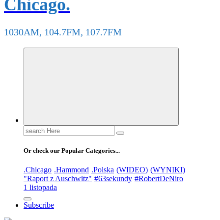
Chicago.
1030AM, 104.7FM, 107.7FM
Search
for:
Or check our Popular Categories...
.Chicago
.Hammond
.Polska
(WIDEO)
(WYNIKI)
"Raport z Auschwitz"
#63sekundy
#RobertDeNiro
1 listopada
Subscribe