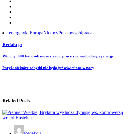
energetyka
Europa
Niemcy
Polska
współpraca
Redakcja
Post
Włochy: 600 tys. osób może stracić pracę z powodu drogiej energii
navigation
Paryż: niektóre zabytki nie będą już oświetlone w nocy
Related Posts
Redakcja