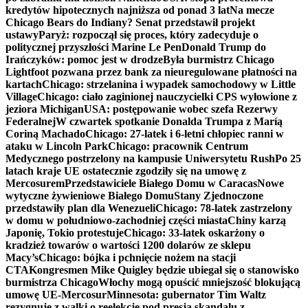
kredytów hipotecznych najniższa od ponad 3 lat
Na mecze
Chicago Bears do Indiany? Senat przedstawił projekt
ustawy
Paryż: rozpoczął się proces, który zadecyduje o
politycznej przyszłości Marine Le Pen
Donald Trump do
Irańczyków: pomoc jest w drodze
Była burmistrz Chicago
Lightfoot pozwana przez bank za nieuregulowane płatności na
kartach
Chicago: strzelanina i wypadek samochodowy w Little
Village
Chicago: ciało zaginionej nauczycielki CPS wyłowione z
jeziora Michigan
USA: postępowanie wobec szefa Rezerwy
Federalnej
W czwartek spotkanie Donalda Trumpa z Maríą
Coriną Machado
Chicago: 27-latek i 6-letni chłopiec ranni w
ataku w Lincoln Park
Chicago: pracownik Centrum
Medycznego postrzelony na kampusie Uniwersytetu Rush
Po 25
latach kraje UE ostatecznie zgodziły się na umowę z
Mercosurem
Przedstawiciele Białego Domu w Caracas
Nowe
wytyczne żywieniowe Białego Domu
Stany Zjednoczone
przedstawiły plan dla Wenezueli
Chicago: 78-latek zastrzelony
w domu w południowo-zachodniej części miasta
Chiny karzą
Japonię, Tokio protestuje
Chicago: 33-latek oskarżony o
kradzież towarów o wartości 1200 dolarów ze sklepu
Macy’s
Chicago: bójka i pchnięcie nożem na stacji
CTA
Kongresmen Mike Quigley będzie ubiegał się o stanowisko
burmistrza Chicago
Włochy mogą opuścić mniejszość blokującą
umowę UE-Mercosur
Minnesota: gubernator Tim Waltz
rezygnuje z walki o reelekcję pod presją skandalu z