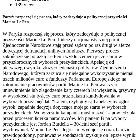
139 views
Paryż: rozpoczął się proces, który zadecyduje o politycznej przyszłości
Marine Le Pen
W Paryżu rozpoczął się proces, który zadecyduje o politycznej
przyszłości Marine Le Pen. Liderzy nacjonalistycznej partii
Zjednoczenie Narodowe stają przed sądem po raz drugi w aferze
dotyczącej defraudacji unijnych funduszy. Pierwszy proces
zakończył się porażką Le Pen i wykluczeniem jej ze startu w
przyszłorocznych wyborach prezydenckich. Apelację od
pierwszego wyroku złożyło jedenastu polityków Zjednoczenia
Narodowego, którym zarzuca się nielegalne wykorzystanie niemal
trzech milionów euro z funduszy Parlamentu Europejskiego na
zatrudnianie pracowników partii. Marine Le Pen walczy o
uniewinnienie lub złagodzenie kary czterech lat więzienia, grzywny
w wysokości stu tysięcy euro oraz zakazu kandydowania w
wyborach przez pięć lat. “Latem, czyli gdy sąd apelacyjny ogłosi
wyrok, zapadnie decyzja dotycząca mojego startu w wyborach
prezydenckich. We wrześniu kampania musi ruszyć” – powiedziała
przed procesem liderka narodowców. Ich planem B na wybory
prezydenckie jest Jordan Bardella – 30-letni szef partii i
wychowanek Marine Le Pen. Jego start wydaje się coraz bardziej
prawdopodobny, ponieważ w sondażach uzyskuje on lepsze wyniki