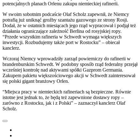
potencjalnych planach Orlenu zakupu niemieckiej rafinerii.
W swoim sobotnim podcaście Olaf Scholz zapewnił, że Niemcy
potrafią już uniknąć groźby szantażu gazowego ze strony Rosji.
Dodał, że w ostatnich miesiącach jego rząd wypracował i podjął też
działania ograniczające zależność Berlina od rosyjskiej ropy.
“Przede wszystkim rafineria w Schwedt wymaga większych
inwestycji. Rozbudujemy także port w Rostocku” – obiecał
kanclerz.
Wczoraj Niemcy wprowadziły zarząd powierniczy do rafinerii w
brandenburskim Schwedt. W podobny sposób rząd federalny przejął
wcześniej kontrolę nad aktywami spółki Gazprom Germania.
Zakupem pakietu większościowego akcji w Schwedt zainteresował
się polski gigant branżowy Orlen.
“Miejsca pracy w niemieckich rafineriach są bezpieczne. Równie
istotne jest jednak to, że będą też zapewnione dostawy ropy –
zarówno z Rostocku, jak i z Polski” – zaznaczył kanclerz Olaf
Scholz.