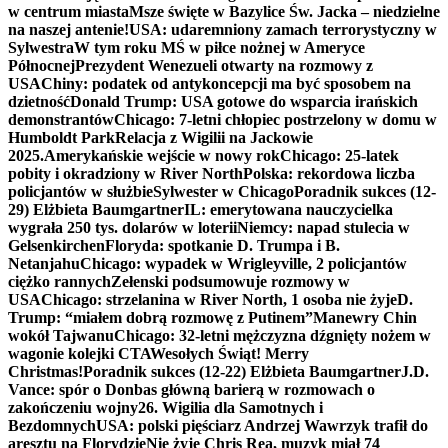
w centrum miasta
Msze święte w Bazylice Św. Jacka – niedzielne
na naszej antenie!
USA: udaremniony zamach terrorystyczny w
Sylwestra
W tym roku MŚ w piłce nożnej w Ameryce
Północnej
Prezydent Wenezueli otwarty na rozmowy z
USA
Chiny: podatek od antykoncepcji ma być sposobem na
dzietność
Donald Trump: USA gotowe do wsparcia irańskich
demonstrantów
Chicago: 7-letni chłopiec postrzelony w domu w
Humboldt Park
Relacja z Wigilii na Jackowie
2025.
Amerykańskie wejście w nowy rok
Chicago: 25-latek
pobity i okradziony w River North
Polska: rekordowa liczba
policjantów w służbie
Sylwester w Chicago
Poradnik sukces (12-
29) Elżbieta Baumgartner
IL: emerytowana nauczycielka
wygrała 250 tys. dolarów w loterii
Niemcy: napad stulecia w
Gelsenkirchen
Floryda: spotkanie D. Trumpa i B.
Netanjahu
Chicago: wypadek w Wrigleyville, 2 policjantów
ciężko rannych
Zełenski podsumowuje rozmowy w
USA
Chicago: strzelanina w River North, 1 osoba nie żyje
D.
Trump: “miałem dobrą rozmowę z Putinem”
Manewry Chin
wokół Tajwanu
Chicago: 32-letni mężczyzna dźgnięty nożem w
wagonie kolejki CTA
Wesołych Świąt! Merry
Christmas!
Poradnik sukces (12-22) Elżbieta Baumgartner
J.D.
Vance: spór o Donbas główną barierą w rozmowach o
zakończeniu wojny
26. Wigilia dla Samotnych i
Bezdomnych
USA: polski pięściarz Andrzej Wawrzyk trafił do
aresztu na Florydzie
Nie żyje Chris Rea, muzyk miał 74