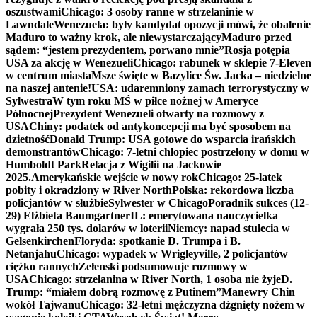
oszustwami
Chicago: 3 osoby ranne w strzelaninie w
Lawndale
Wenezuela: były kandydat opozycji mówi, że obalenie
Maduro to ważny krok, ale niewystarczający
Maduro przed
sądem: “jestem prezydentem, porwano mnie”
Rosja potępia
USA za akcję w Wenezueli
Chicago: rabunek w sklepie 7-Eleven
w centrum miasta
Msze święte w Bazylice Św. Jacka – niedzielne
na naszej antenie!
USA: udaremniony zamach terrorystyczny w
Sylwestra
W tym roku MŚ w piłce nożnej w Ameryce
Północnej
Prezydent Wenezueli otwarty na rozmowy z
USA
Chiny: podatek od antykoncepcji ma być sposobem na
dzietność
Donald Trump: USA gotowe do wsparcia irańskich
demonstrantów
Chicago: 7-letni chłopiec postrzelony w domu w
Humboldt Park
Relacja z Wigilii na Jackowie
2025.
Amerykańskie wejście w nowy rok
Chicago: 25-latek
pobity i okradziony w River North
Polska: rekordowa liczba
policjantów w służbie
Sylwester w Chicago
Poradnik sukces (12-
29) Elżbieta Baumgartner
IL: emerytowana nauczycielka
wygrała 250 tys. dolarów w loterii
Niemcy: napad stulecia w
Gelsenkirchen
Floryda: spotkanie D. Trumpa i B.
Netanjahu
Chicago: wypadek w Wrigleyville, 2 policjantów
ciężko rannych
Zełenski podsumowuje rozmowy w
USA
Chicago: strzelanina w River North, 1 osoba nie żyje
D.
Trump: “miałem dobrą rozmowę z Putinem”
Manewry Chin
wokół Tajwanu
Chicago: 32-letni mężczyzna dźgnięty nożem w