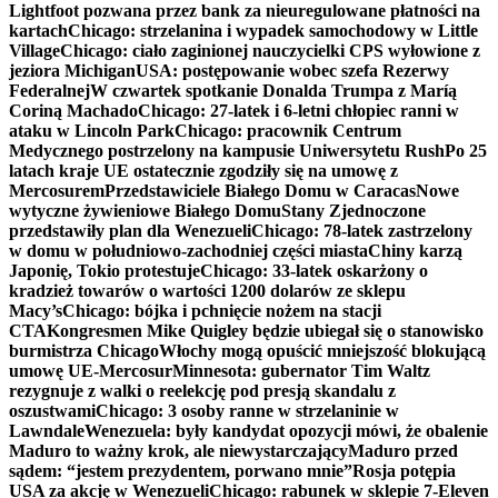
Lightfoot pozwana przez bank za nieuregulowane płatności na
kartach
Chicago: strzelanina i wypadek samochodowy w Little
Village
Chicago: ciało zaginionej nauczycielki CPS wyłowione z
jeziora Michigan
USA: postępowanie wobec szefa Rezerwy
Federalnej
W czwartek spotkanie Donalda Trumpa z Maríą
Coriną Machado
Chicago: 27-latek i 6-letni chłopiec ranni w
ataku w Lincoln Park
Chicago: pracownik Centrum
Medycznego postrzelony na kampusie Uniwersytetu Rush
Po 25
latach kraje UE ostatecznie zgodziły się na umowę z
Mercosurem
Przedstawiciele Białego Domu w Caracas
Nowe
wytyczne żywieniowe Białego Domu
Stany Zjednoczone
przedstawiły plan dla Wenezueli
Chicago: 78-latek zastrzelony
w domu w południowo-zachodniej części miasta
Chiny karzą
Japonię, Tokio protestuje
Chicago: 33-latek oskarżony o
kradzież towarów o wartości 1200 dolarów ze sklepu
Macy’s
Chicago: bójka i pchnięcie nożem na stacji
CTA
Kongresmen Mike Quigley będzie ubiegał się o stanowisko
burmistrza Chicago
Włochy mogą opuścić mniejszość blokującą
umowę UE-Mercosur
Minnesota: gubernator Tim Waltz
rezygnuje z walki o reelekcję pod presją skandalu z
oszustwami
Chicago: 3 osoby ranne w strzelaninie w
Lawndale
Wenezuela: były kandydat opozycji mówi, że obalenie
Maduro to ważny krok, ale niewystarczający
Maduro przed
sądem: “jestem prezydentem, porwano mnie”
Rosja potępia
USA za akcję w Wenezueli
Chicago: rabunek w sklepie 7-Eleven