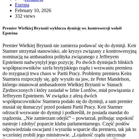
Europa
February 10, 2026
332 views
Premier Wielkiej Brytanii wyklucza dymisję ws. kontrowersji wokół
Epsteina
Premier Wielkiej Brytanii nie zamierza podawać się do dymisji. Keir
Starmer utrzymał stanowisko, ale kryzys związany z kontrowersyjną
nominacją na ambasadora polityka związanego z Jeffreyem
Epsteinem nadwyrężył jego pozycję. Po dwóch dymisjach bliskich
współpracowników szefa brytyjskiego rządu i wezwaniu premiera
do rezygnacji trwa chaos w Partii Pracy. Problemy premiera Keira
Starmera rozpoczęły się, gdy wyszło na jaw, że Peter Mandelson,
którego mianował ambasadorem Wielkiej Brytanii w Stanach
Zjednoczonych i który zasiadał w Izbie Lordów, miał powiązania z
Jeffreyem Epsteinem. W związku z aferą dwóch
współpracowników Starmera podało się do dymisji, a sam premier
musiał się tłumaczyć przed posłami Partii Pracy. Keir Starmer
odrzucił wezwanie do dymisji i podkreślił, że posiada mandat do
rządzenia. „Nie zamierzam odejść” – powtarzał, próbując uspokoić
nastroje i zdobyć poparcie klubu parlamentarnego. Część posłów
odpowiedziała owacjami i wyraziła wsparcie dla premiera, tak jak to
wcześniej zrobili jego ministrowie. „Lojalność rządu utrzymuje