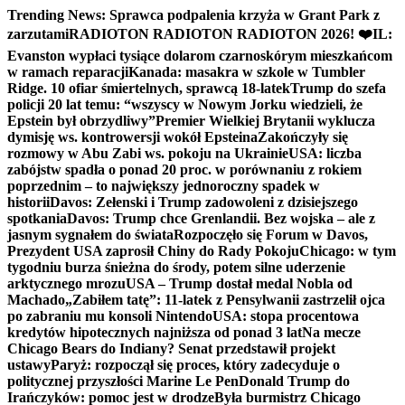
Skip
Trending News:
Sprawca podpalenia krzyża w Grant Park z
to
zarzutami
RADIOTON RADIOTON RADIOTON 2026! ❤️
IL:
content
Evanston wypłaci tysiące dolarom czarnoskórym mieszkańcom
w ramach reparacji
Kanada: masakra w szkole w Tumbler
Ridge. 10 ofiar śmiertelnych, sprawcą 18-latek
Trump do szefa
policji 20 lat temu: “wszyscy w Nowym Jorku wiedzieli, że
Epstein był obrzydliwy”
Premier Wielkiej Brytanii wyklucza
dymisję ws. kontrowersji wokół Epsteina
Zakończyły się
rozmowy w Abu Zabi ws. pokoju na Ukrainie
USA: liczba
zabójstw spadła o ponad 20 proc. w porównaniu z rokiem
poprzednim – to największy jednoroczny spadek w
historii
Davos: Zełenski i Trump zadowoleni z dzisiejszego
spotkania
Davos: Trump chce Grenlandii. Bez wojska – ale z
jasnym sygnałem do świata
Rozpoczęło się Forum w Davos,
Prezydent USA zaprosił Chiny do Rady Pokoju
Chicago: w tym
tygodniu burza śnieżna do środy, potem silne uderzenie
arktycznego mrozu
USA – Trump dostał medal Nobla od
Machado
„Zabiłem tatę”: 11-latek z Pensylwanii zastrzelił ojca
po zabraniu mu konsoli Nintendo
USA: stopa procentowa
kredytów hipotecznych najniższa od ponad 3 lat
Na mecze
Chicago Bears do Indiany? Senat przedstawił projekt
ustawy
Paryż: rozpoczął się proces, który zadecyduje o
politycznej przyszłości Marine Le Pen
Donald Trump do
Irańczyków: pomoc jest w drodze
Była burmistrz Chicago