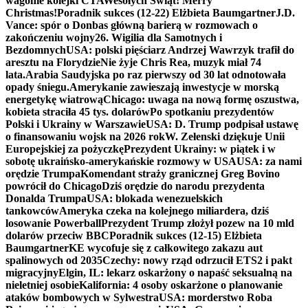
wagonie kolejki CTA
Wesołych Świąt! Merry
Christmas!
Poradnik sukces (12-22) Elżbieta Baumgartner
J.D.
Vance: spór o Donbas główną barierą w rozmowach o
zakończeniu wojny
26. Wigilia dla Samotnych i
Bezdomnych
USA: polski pięściarz Andrzej Wawrzyk trafił do
aresztu na Florydzie
Nie żyje Chris Rea, muzyk miał 74
lata.
Arabia Saudyjska po raz pierwszy od 30 lat odnotowała
opady śniegu.
Amerykanie zawieszają inwestycje w morską
energetykę wiatrową
Chicago: uwaga na nową formę oszustwa,
kobieta straciła 45 tys. dolarów
Po spotkaniu prezydentów
Polski i Ukrainy w Warszawie
USA: D. Trump podpisał ustawę
o finansowaniu wojsk na 2026 rok
W. Zełenski dziękuje Unii
Europejskiej za pożyczkę
Prezydent Ukrainy: w piątek i w
sobotę ukraińsko-amerykańskie rozmowy w USA
USA: za nami
orędzie Trumpa
Komendant straży granicznej Greg Bovino
powrócił do Chicago
Dziś orędzie do narodu prezydenta
Donalda Trumpa
USA: blokada wenezuelskich
tankowców
Ameryka czeka na kolejnego miliardera, dziś
losowanie Powerball
Prezydent Trump złożył pozew na 10 mld
dolarów przeciw BBC
Poradnik sukces (12-15) Elżbieta
Baumgartner
KE wycofuje się z całkowitego zakazu aut
spalinowych od 2035
Czechy: nowy rząd odrzucił ETS2 i pakt
migracyjny
Elgin, IL: lekarz oskarżony o napaść seksualną na
nieletniej osobie
Kalifornia: 4 osoby oskarżone o planowanie
ataków bombowych w Sylwestra
USA: morderstwo Roba