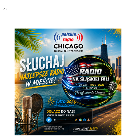
▶
```
🔊