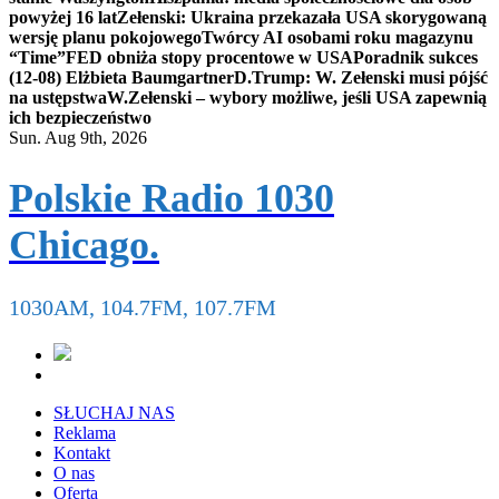
powyżej 16 lat
Zełenski: Ukraina przekazała USA skorygowaną
wersję planu pokojowego
Twórcy AI osobami roku magazynu
“Time”
FED obniża stopy procentowe w USA
Poradnik sukces
(12-08) Elżbieta Baumgartner
D.Trump: W. Zełenski musi pójść
na ustępstwa
W.Zełenski – wybory możliwe, jeśli USA zapewnią
ich bezpieczeństwo
Sun. Aug 9th, 2026
Polskie Radio 1030
Chicago.
1030AM, 104.7FM, 107.7FM
SŁUCHAJ NAS
Reklama
Kontakt
O nas
Oferta