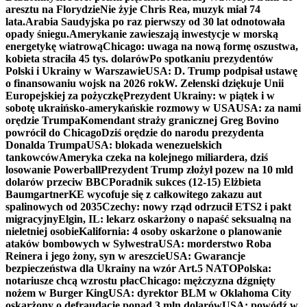
aresztu na Florydzie
Nie żyje Chris Rea, muzyk miał 74
lata.
Arabia Saudyjska po raz pierwszy od 30 lat odnotowała
opady śniegu.
Amerykanie zawieszają inwestycje w morską
energetykę wiatrową
Chicago: uwaga na nową formę oszustwa,
kobieta straciła 45 tys. dolarów
Po spotkaniu prezydentów
Polski i Ukrainy w Warszawie
USA: D. Trump podpisał ustawę
o finansowaniu wojsk na 2026 rok
W. Zełenski dziękuje Unii
Europejskiej za pożyczkę
Prezydent Ukrainy: w piątek i w
sobotę ukraińsko-amerykańskie rozmowy w USA
USA: za nami
orędzie Trumpa
Komendant straży granicznej Greg Bovino
powrócił do Chicago
Dziś orędzie do narodu prezydenta
Donalda Trumpa
USA: blokada wenezuelskich
tankowców
Ameryka czeka na kolejnego miliardera, dziś
losowanie Powerball
Prezydent Trump złożył pozew na 10 mld
dolarów przeciw BBC
Poradnik sukces (12-15) Elżbieta
Baumgartner
KE wycofuje się z całkowitego zakazu aut
spalinowych od 2035
Czechy: nowy rząd odrzucił ETS2 i pakt
migracyjny
Elgin, IL: lekarz oskarżony o napaść seksualną na
nieletniej osobie
Kalifornia: 4 osoby oskarżone o planowanie
ataków bombowych w Sylwestra
USA: morderstwo Roba
Reinera i jego żony, syn w areszcie
USA: Gwarancje
bezpieczeństwa dla Ukrainy na wzór Art.5 NATO
Polska:
notariusze chcą wzrostu płac
Chicago: mężczyzna dźgnięty
nożem w Burger King
USA: dyrektor BLM w Oklahoma City
oskarżony o defraudację ponad 3 mln dolarów
USA: powódź w