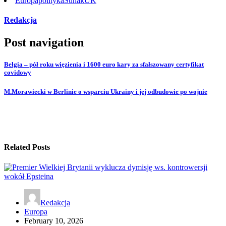
Europa
polityka
Sunak
UK
Redakcja
Post navigation
Belgia – pół roku więzienia i 1600 euro kary za sfałszowany certyfikat
covidowy
M.Morawiecki w Berlinie o wsparciu Ukrainy i jej odbudowie po wojnie
Related Posts
Redakcja
Europa
February 10, 2026