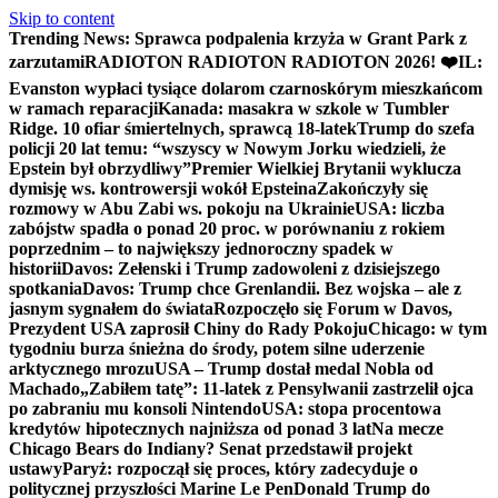
Skip to content
Trending News:
Sprawca podpalenia krzyża w Grant Park z
zarzutami
RADIOTON RADIOTON RADIOTON 2026! ❤️
IL:
Evanston wypłaci tysiące dolarom czarnoskórym mieszkańcom
w ramach reparacji
Kanada: masakra w szkole w Tumbler
Ridge. 10 ofiar śmiertelnych, sprawcą 18-latek
Trump do szefa
policji 20 lat temu: “wszyscy w Nowym Jorku wiedzieli, że
Epstein był obrzydliwy”
Premier Wielkiej Brytanii wyklucza
dymisję ws. kontrowersji wokół Epsteina
Zakończyły się
rozmowy w Abu Zabi ws. pokoju na Ukrainie
USA: liczba
zabójstw spadła o ponad 20 proc. w porównaniu z rokiem
poprzednim – to największy jednoroczny spadek w
historii
Davos: Zełenski i Trump zadowoleni z dzisiejszego
spotkania
Davos: Trump chce Grenlandii. Bez wojska – ale z
jasnym sygnałem do świata
Rozpoczęło się Forum w Davos,
Prezydent USA zaprosił Chiny do Rady Pokoju
Chicago: w tym
tygodniu burza śnieżna do środy, potem silne uderzenie
arktycznego mrozu
USA – Trump dostał medal Nobla od
Machado
„Zabiłem tatę”: 11-latek z Pensylwanii zastrzelił ojca
po zabraniu mu konsoli Nintendo
USA: stopa procentowa
kredytów hipotecznych najniższa od ponad 3 lat
Na mecze
Chicago Bears do Indiany? Senat przedstawił projekt
ustawy
Paryż: rozpoczął się proces, który zadecyduje o
politycznej przyszłości Marine Le Pen
Donald Trump do