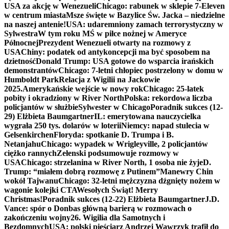
USA za akcję w Wenezueli
Chicago: rabunek w sklepie 7-Eleven
w centrum miasta
Msze święte w Bazylice Św. Jacka – niedzielne
na naszej antenie!
USA: udaremniony zamach terrorystyczny w
Sylwestra
W tym roku MŚ w piłce nożnej w Ameryce
Północnej
Prezydent Wenezueli otwarty na rozmowy z
USA
Chiny: podatek od antykoncepcji ma być sposobem na
dzietność
Donald Trump: USA gotowe do wsparcia irańskich
demonstrantów
Chicago: 7-letni chłopiec postrzelony w domu w
Humboldt Park
Relacja z Wigilii na Jackowie
2025.
Amerykańskie wejście w nowy rok
Chicago: 25-latek
pobity i okradziony w River North
Polska: rekordowa liczba
policjantów w służbie
Sylwester w Chicago
Poradnik sukces (12-
29) Elżbieta Baumgartner
IL: emerytowana nauczycielka
wygrała 250 tys. dolarów w loterii
Niemcy: napad stulecia w
Gelsenkirchen
Floryda: spotkanie D. Trumpa i B.
Netanjahu
Chicago: wypadek w Wrigleyville, 2 policjantów
ciężko rannych
Zełenski podsumowuje rozmowy w
USA
Chicago: strzelanina w River North, 1 osoba nie żyje
D.
Trump: “miałem dobrą rozmowę z Putinem”
Manewry Chin
wokół Tajwanu
Chicago: 32-letni mężczyzna dźgnięty nożem w
wagonie kolejki CTA
Wesołych Świąt! Merry
Christmas!
Poradnik sukces (12-22) Elżbieta Baumgartner
J.D.
Vance: spór o Donbas główną barierą w rozmowach o
zakończeniu wojny
26. Wigilia dla Samotnych i
Bezdomnych
USA: polski pięściarz Andrzej Wawrzyk trafił do