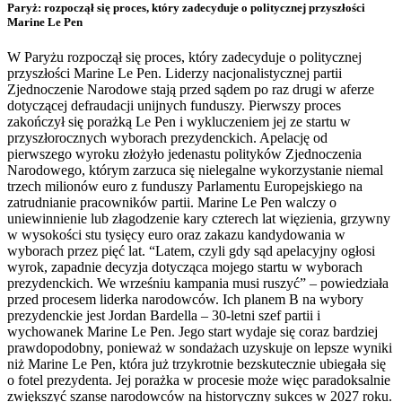
Paryż: rozpoczął się proces, który zadecyduje o politycznej przyszłości
Marine Le Pen
W Paryżu rozpoczął się proces, który zadecyduje o politycznej
przyszłości Marine Le Pen. Liderzy nacjonalistycznej partii
Zjednoczenie Narodowe stają przed sądem po raz drugi w aferze
dotyczącej defraudacji unijnych funduszy. Pierwszy proces
zakończył się porażką Le Pen i wykluczeniem jej ze startu w
przyszłorocznych wyborach prezydenckich. Apelację od
pierwszego wyroku złożyło jedenastu polityków Zjednoczenia
Narodowego, którym zarzuca się nielegalne wykorzystanie niemal
trzech milionów euro z funduszy Parlamentu Europejskiego na
zatrudnianie pracowników partii. Marine Le Pen walczy o
uniewinnienie lub złagodzenie kary czterech lat więzienia, grzywny
w wysokości stu tysięcy euro oraz zakazu kandydowania w
wyborach przez pięć lat. “Latem, czyli gdy sąd apelacyjny ogłosi
wyrok, zapadnie decyzja dotycząca mojego startu w wyborach
prezydenckich. We wrześniu kampania musi ruszyć” – powiedziała
przed procesem liderka narodowców. Ich planem B na wybory
prezydenckie jest Jordan Bardella – 30-letni szef partii i
wychowanek Marine Le Pen. Jego start wydaje się coraz bardziej
prawdopodobny, ponieważ w sondażach uzyskuje on lepsze wyniki
niż Marine Le Pen, która już trzykrotnie bezskutecznie ubiegała się
o fotel prezydenta. Jej porażka w procesie może więc paradoksalnie
zwiększyć szanse narodowców na historyczny sukces w 2027 roku.