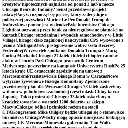
kredytów hipotecznych najniższa od ponad 3 lat
Na mecze
Chicago Bears do Indiany? Senat przedstawił projekt
ustawy
Paryż: rozpoczął się proces, który zadecyduje o
politycznej przyszłości Marine Le Pen
Donald Trump do
Irańczyków: pomoc jest w drodze
Była burmistrz Chicago
Lightfoot pozwana przez bank za nieuregulowane płatności na
kartach
Chicago: strzelanina i wypadek samochodowy w Little
Village
Chicago: ciało zaginionej nauczycielki CPS wyłowione z
jeziora Michigan
USA: postępowanie wobec szefa Rezerwy
Federalnej
W czwartek spotkanie Donalda Trumpa z Maríą
Coriną Machado
Chicago: 27-latek i 6-letni chłopiec ranni w
ataku w Lincoln Park
Chicago: pracownik Centrum
Medycznego postrzelony na kampusie Uniwersytetu Rush
Po 25
latach kraje UE ostatecznie zgodziły się na umowę z
Mercosurem
Przedstawiciele Białego Domu w Caracas
Nowe
wytyczne żywieniowe Białego Domu
Stany Zjednoczone
przedstawiły plan dla Wenezueli
Chicago: 78-latek zastrzelony
w domu w południowo-zachodniej części miasta
Chiny karzą
Japonię, Tokio protestuje
Chicago: 33-latek oskarżony o
kradzież towarów o wartości 1200 dolarów ze sklepu
Macy’s
Chicago: bójka i pchnięcie nożem na stacji
CTA
Kongresmen Mike Quigley będzie ubiegał się o stanowisko
burmistrza Chicago
Włochy mogą opuścić mniejszość blokującą
umowę UE-Mercosur
Minnesota: gubernator Tim Waltz
rezygnuje z walki o reelekcję pod presją skandalu z