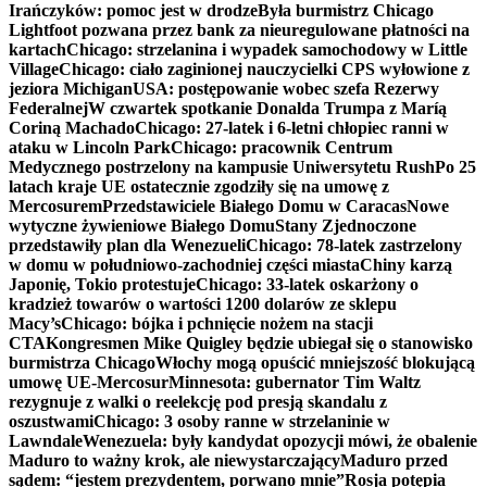
Irańczyków: pomoc jest w drodze
Była burmistrz Chicago
Lightfoot pozwana przez bank za nieuregulowane płatności na
kartach
Chicago: strzelanina i wypadek samochodowy w Little
Village
Chicago: ciało zaginionej nauczycielki CPS wyłowione z
jeziora Michigan
USA: postępowanie wobec szefa Rezerwy
Federalnej
W czwartek spotkanie Donalda Trumpa z Maríą
Coriną Machado
Chicago: 27-latek i 6-letni chłopiec ranni w
ataku w Lincoln Park
Chicago: pracownik Centrum
Medycznego postrzelony na kampusie Uniwersytetu Rush
Po 25
latach kraje UE ostatecznie zgodziły się na umowę z
Mercosurem
Przedstawiciele Białego Domu w Caracas
Nowe
wytyczne żywieniowe Białego Domu
Stany Zjednoczone
przedstawiły plan dla Wenezueli
Chicago: 78-latek zastrzelony
w domu w południowo-zachodniej części miasta
Chiny karzą
Japonię, Tokio protestuje
Chicago: 33-latek oskarżony o
kradzież towarów o wartości 1200 dolarów ze sklepu
Macy’s
Chicago: bójka i pchnięcie nożem na stacji
CTA
Kongresmen Mike Quigley będzie ubiegał się o stanowisko
burmistrza Chicago
Włochy mogą opuścić mniejszość blokującą
umowę UE-Mercosur
Minnesota: gubernator Tim Waltz
rezygnuje z walki o reelekcję pod presją skandalu z
oszustwami
Chicago: 3 osoby ranne w strzelaninie w
Lawndale
Wenezuela: były kandydat opozycji mówi, że obalenie
Maduro to ważny krok, ale niewystarczający
Maduro przed
sądem: “jestem prezydentem, porwano mnie”
Rosja potępia