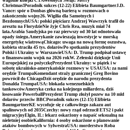
wagonie kolejki CTA
Wesołych Świąt! Merry
Christmas!
Poradnik sukces (12-22) Elżbieta Baumgartner
J.D.
Vance: spór o Donbas główną barierą w rozmowach o
zakończeniu wojny
26. Wigilia dla Samotnych i
Bezdomnych
USA: polski pięściarz Andrzej Wawrzyk trafił do
aresztu na Florydzie
Nie żyje Chris Rea, muzyk miał 74
lata.
Arabia Saudyjska po raz pierwszy od 30 lat odnotowała
opady śniegu.
Amerykanie zawieszają inwestycje w morską
energetykę wiatrową
Chicago: uwaga na nową formę oszustwa,
kobieta straciła 45 tys. dolarów
Po spotkaniu prezydentów
Polski i Ukrainy w Warszawie
USA: D. Trump podpisał ustawę
o finansowaniu wojsk na 2026 rok
W. Zełenski dziękuje Unii
Europejskiej za pożyczkę
Prezydent Ukrainy: w piątek i w
sobotę ukraińsko-amerykańskie rozmowy w USA
USA: za nami
orędzie Trumpa
Komendant straży granicznej Greg Bovino
powrócił do Chicago
Dziś orędzie do narodu prezydenta
Donalda Trumpa
USA: blokada wenezuelskich
tankowców
Ameryka czeka na kolejnego miliardera, dziś
losowanie Powerball
Prezydent Trump złożył pozew na 10 mld
dolarów przeciw BBC
Poradnik sukces (12-15) Elżbieta
Baumgartner
KE wycofuje się z całkowitego zakazu aut
spalinowych od 2035
Czechy: nowy rząd odrzucił ETS2 i pakt
migracyjny
Elgin, IL: lekarz oskarżony o napaść seksualną na
nieletniej osobie
Kalifornia: 4 osoby oskarżone o planowanie
ataków bombowych w Sylwestra
USA: morderstwo Roba