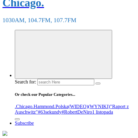
Chicago.
1030AM, 104.7FM, 107.7FM
Search for:
Or check our Popular Categories...
.Chicago
.Hammond
.Polska
(WIDEO)
(WYNIKI)
"Raport z
Auschwitz"
#63sekundy
#RobertDeNiro
1 listopada
Subscribe