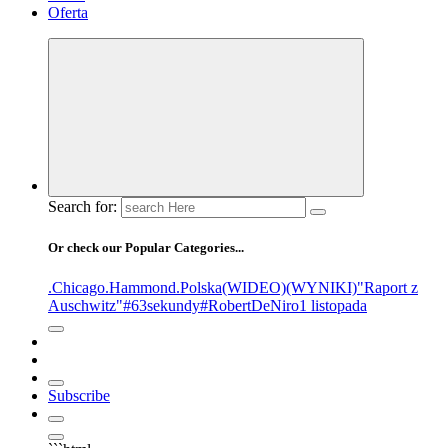
Oferta
Search for:
Or check our Popular Categories...
.Chicago
.Hammond
.Polska
(WIDEO)
(WYNIKI)
"Raport z
Auschwitz"
#63sekundy
#RobertDeNiro
1 listopada
Subscribe