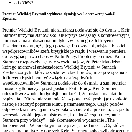
335 views
Premier Wielkiej Brytanii wyklucza dymisję ws. kontrowersji wokół
Epsteina
Premier Wielkiej Brytanii nie zamierza podawać się do dymisji. Keir
Starmer utrzymał stanowisko, ale kryzys związany z kontrowersyjną
nominacją na ambasadora polityka związanego z Jeffreyem
Epsteinem nadwyrężył jego pozycję. Po dwóch dymisjach bliskich
współpracowników szefa brytyjskiego rządu i wezwaniu premiera
do rezygnacji trwa chaos w Partii Pracy. Problemy premiera Keira
Starmera rozpoczęły się, gdy wyszło na jaw, że Peter Mandelson,
którego mianował ambasadorem Wielkiej Brytanii w Stanach
Zjednoczonych i który zasiadał w Izbie Lordów, miał powiązania z
Jeffreyem Epsteinem. W związku z aferą dwóch
współpracowników Starmera podało się do dymisji, a sam premier
musiał się tłumaczyć przed posłami Partii Pracy. Keir Starmer
odrzucił wezwanie do dymisji i podkreślił, że posiada mandat do
rządzenia. „Nie zamierzam odejść” – powtarzał, próbując uspokoić
nastroje i zdobyć poparcie klubu parlamentarnego. Część posłów
odpowiedziała owacjami i wyraziła wsparcie dla premiera, tak jak to
wcześniej zrobili jego ministrowie. „Lojalność rządu utrzymuje
Starmera przy władzy” – tak skomentował wydarzenie „The
Independent”. W podobnym tonie pisze „The Times”: „Ci, którzy
przyszli na polityczny pogrzeb Keira Starmera zobaczyli odroczenie