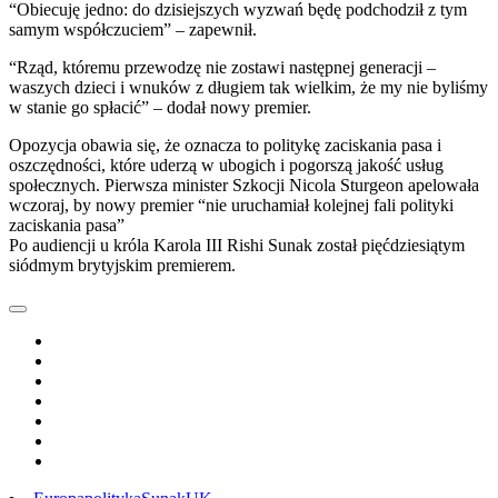
“Obiecuję jedno: do dzisiejszych wyzwań będę podchodził z tym
samym współczuciem” – zapewnił.
“Rząd, któremu przewodzę nie zostawi następnej generacji –
waszych dzieci i wnuków z długiem tak wielkim, że my nie byliśmy
w stanie go spłacić” – dodał nowy premier.
Opozycja obawia się, że oznacza to politykę zaciskania pasa i
oszczędności, które uderzą w ubogich i pogorszą jakość usług
społecznych. Pierwsza minister Szkocji Nicola Sturgeon apelowała
wczoraj, by nowy premier “nie uruchamiał kolejnej fali polityki
zaciskania pasa”
Po audiencji u króla Karola III Rishi Sunak został pięćdziesiątym
siódmym brytyjskim premierem.