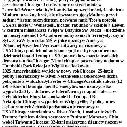
oszustwami
Chicago: 3 osoby ranne w strzelaninie w
Lawndale
Wenezuela: były kandydat opozycji mówi, że obalenie
Maduro to ważny krok, ale niewystarczający
Maduro przed
sądem: “jestem prezydentem, porwano mnie”
Rosja potępia
USA za akcję w Wenezueli
Chicago: rabunek w sklepie 7-Eleven
w centrum miasta
Msze święte w Bazylice Św. Jacka – niedzielne
na naszej antenie!
USA: udaremniony zamach terrorystyczny w
Sylwestra
W tym roku MŚ w piłce nożnej w Ameryce
Północnej
Prezydent Wenezueli otwarty na rozmowy z
USA
Chiny: podatek od antykoncepcji ma być sposobem na
dzietność
Donald Trump: USA gotowe do wsparcia irańskich
demonstrantów
Chicago: 7-letni chłopiec postrzelony w domu w
Humboldt Park
Relacja z Wigilii na Jackowie
2025.
Amerykańskie wejście w nowy rok
Chicago: 25-latek
pobity i okradziony w River North
Polska: rekordowa liczba
policjantów w służbie
Sylwester w Chicago
Poradnik sukces (12-
29) Elżbieta Baumgartner
IL: emerytowana nauczycielka
wygrała 250 tys. dolarów w loterii
Niemcy: napad stulecia w
Gelsenkirchen
Floryda: spotkanie D. Trumpa i B.
Netanjahu
Chicago: wypadek w Wrigleyville, 2 policjantów
ciężko rannych
Zełenski podsumowuje rozmowy w
USA
Chicago: strzelanina w River North, 1 osoba nie żyje
D.
Trump: “miałem dobrą rozmowę z Putinem”
Manewry Chin
wokół Tajwanu
Chicago: 32-letni mężczyzna dźgnięty nożem w