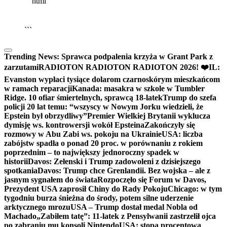
```html
▶
Kliknij PLAY, aby słuchać
🔈
🔊
```
Trending News:
Sprawca podpalenia krzyża w Grant Park z
zarzutami
RADIOTON RADIOTON RADIOTON 2026! ❤️
IL:
Evanston wypłaci tysiące dolarom czarnoskórym mieszkańcom
w ramach reparacji
Kanada: masakra w szkole w Tumbler
Ridge. 10 ofiar śmiertelnych, sprawcą 18-latek
Trump do szefa
policji 20 lat temu: “wszyscy w Nowym Jorku wiedzieli, że
Epstein był obrzydliwy”
Premier Wielkiej Brytanii wyklucza
dymisję ws. kontrowersji wokół Epsteina
Zakończyły się
rozmowy w Abu Zabi ws. pokoju na Ukrainie
USA: liczba
zabójstw spadła o ponad 20 proc. w porównaniu z rokiem
poprzednim – to największy jednoroczny spadek w
historii
Davos: Zełenski i Trump zadowoleni z dzisiejszego
spotkania
Davos: Trump chce Grenlandii. Bez wojska – ale z
jasnym sygnałem do świata
Rozpoczęło się Forum w Davos,
Prezydent USA zaprosił Chiny do Rady Pokoju
Chicago: w tym
tygodniu burza śnieżna do środy, potem silne uderzenie
arktycznego mrozu
USA – Trump dostał medal Nobla od
Machado
„Zabiłem tatę”: 11-latek z Pensylwanii zastrzelił ojca
po zabraniu mu konsoli Nintendo
USA: stopa procentowa