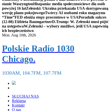
stanie Waszyngton
Hiszpania: media społecznościowe dla osób
powyżej 16 lat
Zełenski: Ukraina przekazała USA skorygowaną
wersję planu pokojowego
Twórcy AI osobami roku magazynu
“Time”
FED obniża stopy procentowe w USA
Poradnik sukces
(12-08) Elżbieta Baumgartner
D.Trump: W. Zełenski musi pójść
na ustępstwa
W.Zełenski – wybory możliwe, jeśli USA zapewnią
ich bezpieczeństwo
Mon. Aug 10th, 2026
Polskie Radio 1030
Chicago.
1030AM, 104.7FM, 107.7FM
SŁUCHAJ NAS
Reklama
Kontakt
O nas