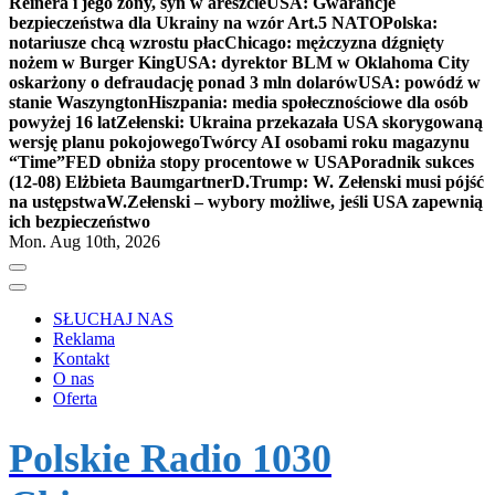
Reinera i jego żony, syn w areszcie
USA: Gwarancje
bezpieczeństwa dla Ukrainy na wzór Art.5 NATO
Polska:
notariusze chcą wzrostu płac
Chicago: mężczyzna dźgnięty
nożem w Burger King
USA: dyrektor BLM w Oklahoma City
oskarżony o defraudację ponad 3 mln dolarów
USA: powódź w
stanie Waszyngton
Hiszpania: media społecznościowe dla osób
powyżej 16 lat
Zełenski: Ukraina przekazała USA skorygowaną
wersję planu pokojowego
Twórcy AI osobami roku magazynu
“Time”
FED obniża stopy procentowe w USA
Poradnik sukces
(12-08) Elżbieta Baumgartner
D.Trump: W. Zełenski musi pójść
na ustępstwa
W.Zełenski – wybory możliwe, jeśli USA zapewnią
ich bezpieczeństwo
Mon. Aug 10th, 2026
SŁUCHAJ NAS
Reklama
Kontakt
O nas
Oferta
Polskie Radio 1030