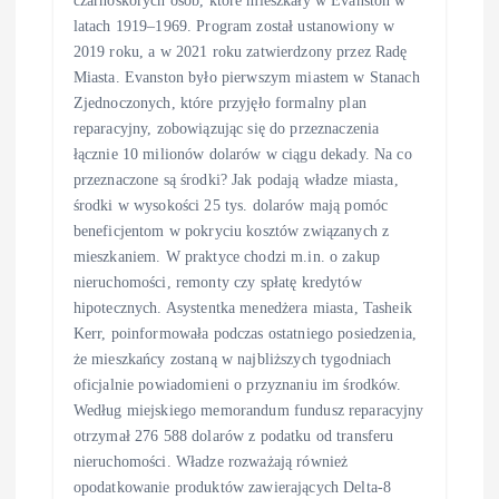
latach 1919–1969. Program został ustanowiony w
2019 roku, a w 2021 roku zatwierdzony przez Radę
Miasta. Evanston było pierwszym miastem w Stanach
Zjednoczonych, które przyjęło formalny plan
reparacyjny, zobowiązując się do przeznaczenia
łącznie 10 milionów dolarów w ciągu dekady. Na co
przeznaczone są środki? Jak podają władze miasta,
środki w wysokości 25 tys. dolarów mają pomóc
beneficjentom w pokryciu kosztów związanych z
mieszkaniem. W praktyce chodzi m.in. o zakup
nieruchomości, remonty czy spłatę kredytów
hipotecznych. Asystentka menedżera miasta, Tasheik
Kerr, poinformowała podczas ostatniego posiedzenia,
że mieszkańcy zostaną w najbliższych tygodniach
oficjalnie powiadomieni o przyznaniu im środków.
Według miejskiego memorandum fundusz reparacyjny
otrzymał 276 588 dolarów z podatku od transferu
nieruchomości. Władze rozważają również
opodatkowanie produktów zawierających Delta-8