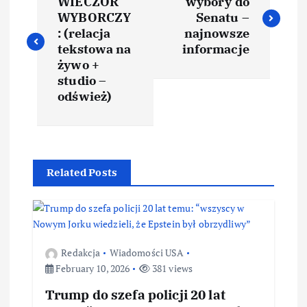
WIECZÓR
wybory do
WYBORCZY
Senatu –
: (relacja
najnowsze
tekstowa na
informacje
żywo +
studio –
odśwież)
Related Posts
Redakcja
Wiadomości USA
February 10, 2026
381 views
Trump do szefa policji 20 lat