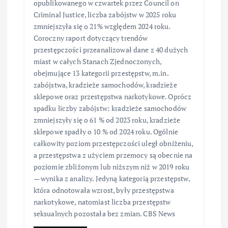
opublikowanego w czwartek przez Council on
Criminal Justice, liczba zabójstw w 2025 roku
zmniejszyła się o 21% względem 2024 roku.
Coroczny raport dotyczący trendów
przestępczości przeanalizował dane z 40 dużych
miast w całych Stanach Zjednoczonych,
obejmujące 13 kategorii przestępstw, m.in.
zabójstwa, kradzieże samochodów, kradzieże
sklepowe oraz przestępstwa narkotykowe. Oprócz
spadku liczby zabójstw: kradzieże samochodów
zmniejszyły się o 61 % od 2023 roku, kradzieże
sklepowe spadły o 10 % od 2024 roku. Ogólnie
całkowity poziom przestępczości uległ obniżeniu,
a przestępstwa z użyciem przemocy są obecnie na
poziomie zbliżonym lub niższym niż w 2019 roku
— wynika z analizy. Jedyną kategorią przestępstw,
która odnotowała wzrost, były przestępstwa
narkotykowe, natomiast liczba przestępstw
seksualnych pozostała bez zmian. CBS News