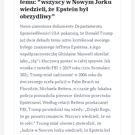
temu: “wszyscy w Nowym Jorku
wiedzieli, że Epstein był
obrzydliwy”
Nowo ujawnione dokumenty Departamentu
Sprawiedliwości USA pokazują, że Donald Trump
już dwie dekady temu ostro krytykował swojego
byłego znajomego Jeffreya Epsteina, a jego
współpracowniczkę Ghislaine Maxwell określał
jako „złą” i kluczową postać w całej sprawie. Jak
wynika z notatki FBI z 2019 roku (tzw. formularz
302), Trump miał zadzwonić w 2006 roku do
ówczesnego szefa policji w Palm Beach na
Florydzie, Michaela Reitera, w czasie gdy lokalna
policja prowadziła pierwsze śledztwo przeciwko
Epsteinowi. Według relacji Reitera przekazanej
FBI, Trump powiedział mu wtedy: „Dzięki Bogu,
że go powstrzymujecie. Wszyscy wiedzieli, że on
to robi.” Trump miał również stwierdzić, że
„ludzie w Nowym Jorku wiedzieli, że Epstein był