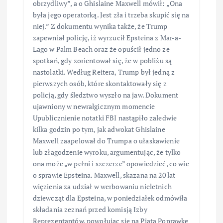
obrzydliwy”, a o Ghislaine Maxwell mówił: „Ona
była jego operatorką. Jest zła i trzeba skupić się na
niej.” Z dokumentu wynika także, że Trump
zapewniał policję, iż wyrzucił Epsteina z Mar-a-
Lago w Palm Beach oraz że opuścił jedno ze
spotkań, gdy zorientował się, że w pobliżu są
nastolatki. Według Reitera, Trump był jedną z
pierwszych osób, które skontaktowały się z
policją, gdy śledztwo wyszło na jaw. Dokument
ujawniony w newralgicznym momencie
Upublicznienie notatki FBI nastąpiło zaledwie
kilka godzin po tym, jak adwokat Ghislaine
Maxwell zaapelował do Trumpa o ułaskawienie
lub złagodzenie wyroku, argumentując, że tylko
ona może „w pełni i szczerze” opowiedzieć, co wie
o sprawie Epsteina. Maxwell, skazana na 20 lat
więzienia za udział w werbowaniu nieletnich
dziewcząt dla Epsteina, w poniedziałek odmówiła
składania zeznań przed komisją Izby
Reprezentantów, powołując się na Piątą Poprawkę