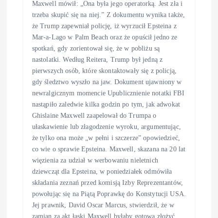
Maxwell mówił: „Ona była jego operatorką. Jest zła i
trzeba skupić się na niej.” Z dokumentu wynika także,
że Trump zapewniał policję, iż wyrzucił Epsteina z
Mar-a-Lago w Palm Beach oraz że opuścił jedno ze
spotkań, gdy zorientował się, że w pobliżu są
nastolatki. Według Reitera, Trump był jedną z
pierwszych osób, które skontaktowały się z policją,
gdy śledztwo wyszło na jaw. Dokument ujawniony w
newralgicznym momencie Upublicznienie notatki FBI
nastąpiło zaledwie kilka godzin po tym, jak adwokat
Ghislaine Maxwell zaapelował do Trumpa o
ułaskawienie lub złagodzenie wyroku, argumentując,
że tylko ona może „w pełni i szczerze” opowiedzieć,
co wie o sprawie Epsteina. Maxwell, skazana na 20 lat
więzienia za udział w werbowaniu nieletnich
dziewcząt dla Epsteina, w poniedziałek odmówiła
składania zeznań przed komisją Izby Reprezentantów,
powołując się na Piątą Poprawkę do Konstytucji USA.
Jej prawnik, David Oscar Marcus, stwierdził, że w
zamian za akt łaski Maxwell byłaby gotowa złożyć