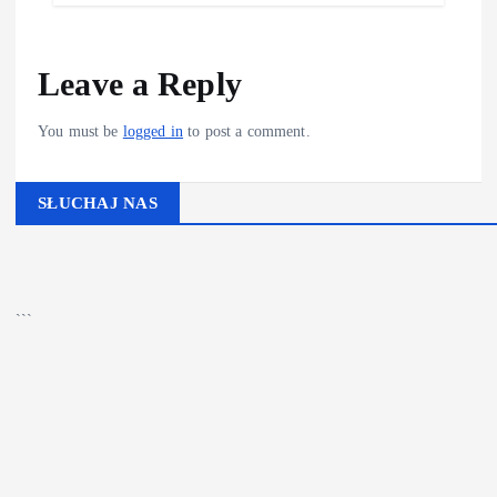
Leave a Reply
You must be
logged in
to post a comment.
SŁUCHAJ NAS
▶
Kliknij PLAY, aby słuchać
🔊
```