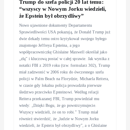
Trump do szefa policji 20 lat temu:
“wszyscy w Nowym Jorku wiedzieli,
że Epstein był obrzydliwy”
Nowo ujawnione dokumenty Departamentu
Sprawiedliwości USA pokazują, że Donald Trump już
dwie dekady temu ostro krytykował swojego byłego
znajomego Jeffreya Epsteina, a jego
współpracowniczkę Ghislaine Maxwell określał jako
„złą” i kluczową postać w całej sprawie. Jak wynika z
notatki FBI z 2019 roku (tzw. formularz 302), Trump
miał zadzwonić w 2006 roku do ówczesnego szefa
policji w Palm Beach na Florydzie, Michaela Reitera,
w czasie gdy lokalna policja prowadziła pierwsze
śledztwo przeciwko Epsteinowi. Według relacji
Reitera przekazanej FBI, Trump powiedział mu
wtedy: „Dzięki Bogu, że go powstrzymujecie.
Wszyscy wiedzieli, że on to robi.” Trump miał
również stwierdzić, że „ludzie w Nowym Jorku
wiedzieli, że Epstein był obrzydliwy”, a o Ghislaine