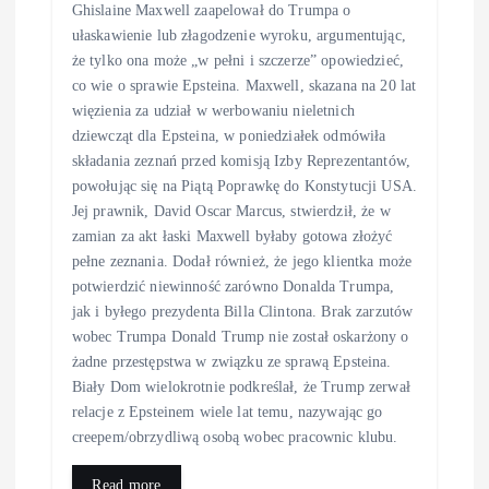
Ghislaine Maxwell zaapelował do Trumpa o
ułaskawienie lub złagodzenie wyroku, argumentując,
że tylko ona może „w pełni i szczerze” opowiedzieć,
co wie o sprawie Epsteina. Maxwell, skazana na 20 lat
więzienia za udział w werbowaniu nieletnich
dziewcząt dla Epsteina, w poniedziałek odmówiła
składania zeznań przed komisją Izby Reprezentantów,
powołując się na Piątą Poprawkę do Konstytucji USA.
Jej prawnik, David Oscar Marcus, stwierdził, że w
zamian za akt łaski Maxwell byłaby gotowa złożyć
pełne zeznania. Dodał również, że jego klientka może
potwierdzić niewinność zarówno Donalda Trumpa,
jak i byłego prezydenta Billa Clintona. Brak zarzutów
wobec Trumpa Donald Trump nie został oskarżony o
żadne przestępstwa w związku ze sprawą Epsteina.
Biały Dom wielokrotnie podkreślał, że Trump zerwał
relacje z Epsteinem wiele lat temu, nazywając go
creepem/obrzydliwą osobą wobec pracownic klubu.
Read more