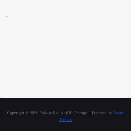
▶
Kliknij PLAY, aby słuchać
🔊
```
Copyright © 2026 Polskie Radio 1030 Chicago. | Powered by
Desert
Themes