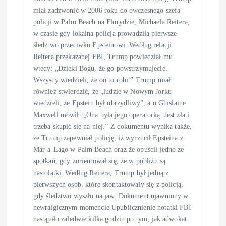
miał zadzwonić w 2006 roku do ówczesnego szefa
policji w Palm Beach na Florydzie, Michaela Reitera,
w czasie gdy lokalna policja prowadziła pierwsze
śledztwo przeciwko Epsteinowi. Według relacji
Reitera przekazanej FBI, Trump powiedział mu
wtedy: „Dzięki Bogu, że go powstrzymujecie.
Wszyscy wiedzieli, że on to robi.” Trump miał
również stwierdzić, że „ludzie w Nowym Jorku
wiedzieli, że Epstein był obrzydliwy”, a o Ghislaine
Maxwell mówił: „Ona była jego operatorką. Jest zła i
trzeba skupić się na niej.” Z dokumentu wynika także,
że Trump zapewniał policję, iż wyrzucił Epsteina z
Mar-a-Lago w Palm Beach oraz że opuścił jedno ze
spotkań, gdy zorientował się, że w pobliżu są
nastolatki. Według Reitera, Trump był jedną z
pierwszych osób, które skontaktowały się z policją,
gdy śledztwo wyszło na jaw. Dokument ujawniony w
newralgicznym momencie Upublicznienie notatki FBI
nastąpiło zaledwie kilka godzin po tym, jak adwokat