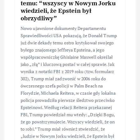
temu: “wszyscy w Nowym Jorku
wiedzieli, że Epstein był
obrzydliwy”
Nowo ujawnione dokumenty Departamentu
Sprawiedliwości USA pokazują, że Donald Trump
już dwie dekady temu ostro krytykował swojego
byłego znajomego Jeffreya Epsteina, a jego
współpracowniczkę Ghislaine Maxwell określał
jako „złą” i kluczową postać w całej sprawie. Jak
wynika z notatki FBI z 2019 roku (tzw. formularz
302), Trump miał zadzwonić w 2006 roku do
ówczesnego szefa policji w Palm Beach na
Florydzie, Michaela Reitera, w czasie gdy lokalna
policja prowadziła pierwsze śledztwo przeciwko
Epsteinowi. Według relacji Reitera przekazanej
FBI, Trump powiedział mu wtedy: „Dzięki Bogu,
że go powstrzymujecie. Wszyscy wiedzieli, że on
to robi.” Trump miał również stwierdzić, że
„ludzie w Nowym Jorku wiedzieli, że Epstein był