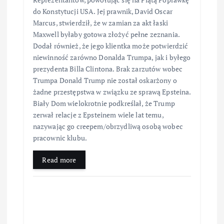
do Konstytucji USA. Jej prawnik, David Oscar
Marcus, stwierdził, że w zamian za akt łaski
Maxwell byłaby gotowa złożyć pełne zeznania.
Dodał również, że jego klientka może potwierdzić
niewinność zarówno Donalda Trumpa, jak i byłego
prezydenta Billa Clintona. Brak zarzutów wobec
Trumpa Donald Trump nie został oskarżony o
żadne przestępstwa w związku ze sprawą Epsteina.
Biały Dom wielokrotnie podkreślał, że Trump
zerwał relacje z Epsteinem wiele lat temu,
nazywając go creepem/obrzydliwą osobą wobec
pracownic klubu.
Read more