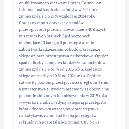
opublikowanego w czwartek przez Council on
Criminal Justice, liczba zabójstw w 2025 roku
zmniejszyła się o 21% względem 2024 roku.
Coroczny raport dotyczący trendów
przestępczości przeanalizował dane z 40 dużych
miast w całych Stanach Zjednoczonych,
obejmujące 13 kategorii przestępstw, m.in.
zabójstwa, kradzieże samochodów, kradzieże
sklepowe oraz przestępstwa narkotykowe. Oprócz
spadku liczby zabójstw: kradzieże samochodów
zmniejszyły się o 61 % od 2023 roku, kradzieże
sklepowe spadły o 10 % od 2024 roku. Ogólnie
całkowity poziom przestępczości uległ obniżeniu,
a przestępstwa z użyciem przemocy są obecnie na
poziomie zbliżonym lub niższym niż w 2019 roku
— wynika z analizy. Jedyną kategorią przestępstw,
która odnotowała wzrost, były przestępstwa
narkotykowe, natomiast liczba przestępstw
seksualnych pozostała bez zmian. CBS News