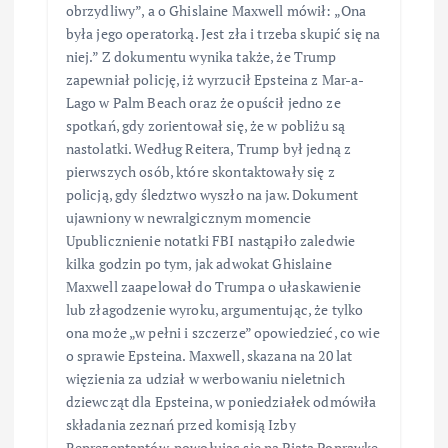
obrzydliwy”, a o Ghislaine Maxwell mówił: „Ona
była jego operatorką. Jest zła i trzeba skupić się na
niej.” Z dokumentu wynika także, że Trump
zapewniał policję, iż wyrzucił Epsteina z Mar-a-
Lago w Palm Beach oraz że opuścił jedno ze
spotkań, gdy zorientował się, że w pobliżu są
nastolatki. Według Reitera, Trump był jedną z
pierwszych osób, które skontaktowały się z
policją, gdy śledztwo wyszło na jaw. Dokument
ujawniony w newralgicznym momencie
Upublicznienie notatki FBI nastąpiło zaledwie
kilka godzin po tym, jak adwokat Ghislaine
Maxwell zaapelował do Trumpa o ułaskawienie
lub złagodzenie wyroku, argumentując, że tylko
ona może „w pełni i szczerze” opowiedzieć, co wie
o sprawie Epsteina. Maxwell, skazana na 20 lat
więzienia za udział w werbowaniu nieletnich
dziewcząt dla Epsteina, w poniedziałek odmówiła
składania zeznań przed komisją Izby
Reprezentantów, powołując się na Piątą Poprawkę