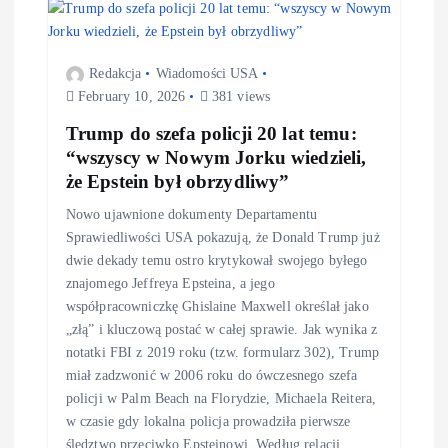
Redakcja
Wiadomości USA
February 10, 2026
381 views
Trump do szefa policji 20 lat temu:
“wszyscy w Nowym Jorku wiedzieli,
że Epstein był obrzydliwy”
Nowo ujawnione dokumenty Departamentu
Sprawiedliwości USA pokazują, że Donald Trump już
dwie dekady temu ostro krytykował swojego byłego
znajomego Jeffreya Epsteina, a jego
współpracowniczkę Ghislaine Maxwell określał jako
„złą” i kluczową postać w całej sprawie. Jak wynika z
notatki FBI z 2019 roku (tzw. formularz 302), Trump
miał zadzwonić w 2006 roku do ówczesnego szefa
policji w Palm Beach na Florydzie, Michaela Reitera,
w czasie gdy lokalna policja prowadziła pierwsze
śledztwo przeciwko Epsteinowi. Według relacji