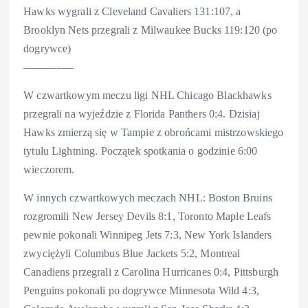
Hawks wygrali z Cleveland Cavaliers 131:107, a
Brooklyn Nets przegrali z Milwaukee Bucks 119:120 (po
dogrywce)
————–
W czwartkowym meczu ligi NHL Chicago Blackhawks
przegrali na wyjeździe z Florida Panthers 0:4. Dzisiaj
Hawks zmierzą się w Tampie z obrońcami mistrzowskiego
tytułu Lightning. Początek spotkania o godzinie 6:00
wieczorem.
W innych czwartkowych meczach NHL: Boston Bruins
rozgromili New Jersey Devils 8:1, Toronto Maple Leafs
pewnie pokonali Winnipeg Jets 7:3, New York Islanders
zwyciężyli Columbus Blue Jackets 5:2, Montreal
Canadiens przegrali z Carolina Hurricanes 0:4, Pittsburgh
Penguins pokonali po dogrywce Minnesota Wild 4:3,