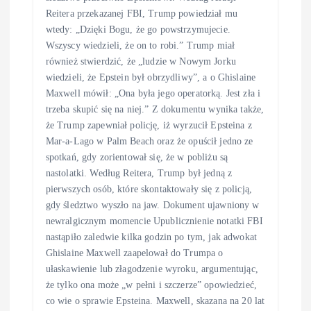
Reitera przekazanej FBI, Trump powiedział mu
wtedy: „Dzięki Bogu, że go powstrzymujecie.
Wszyscy wiedzieli, że on to robi.” Trump miał
również stwierdzić, że „ludzie w Nowym Jorku
wiedzieli, że Epstein był obrzydliwy”, a o Ghislaine
Maxwell mówił: „Ona była jego operatorką. Jest zła i
trzeba skupić się na niej.” Z dokumentu wynika także,
że Trump zapewniał policję, iż wyrzucił Epsteina z
Mar-a-Lago w Palm Beach oraz że opuścił jedno ze
spotkań, gdy zorientował się, że w pobliżu są
nastolatki. Według Reitera, Trump był jedną z
pierwszych osób, które skontaktowały się z policją,
gdy śledztwo wyszło na jaw. Dokument ujawniony w
newralgicznym momencie Upublicznienie notatki FBI
nastąpiło zaledwie kilka godzin po tym, jak adwokat
Ghislaine Maxwell zaapelował do Trumpa o
ułaskawienie lub złagodzenie wyroku, argumentując,
że tylko ona może „w pełni i szczerze” opowiedzieć,
co wie o sprawie Epsteina. Maxwell, skazana na 20 lat