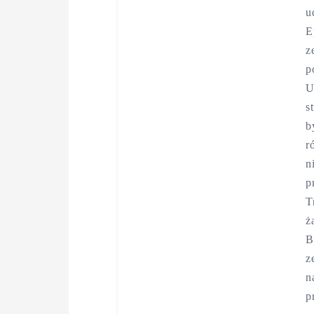
u
E
z
p
U
s
b
r
n
p
T
ż
B
z
n
p