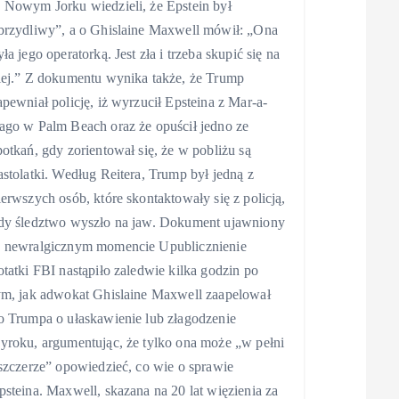
 Nowym Jorku wiedzieli, że Epstein był
brzydliwy”, a o Ghislaine Maxwell mówił: „Ona
yła jego operatorką. Jest zła i trzeba skupić się na
iej.” Z dokumentu wynika także, że Trump
apewniał policję, iż wyrzucił Epsteina z Mar-a-
ago w Palm Beach oraz że opuścił jedno ze
potkań, gdy zorientował się, że w pobliżu są
astolatki. Według Reitera, Trump był jedną z
ierwszych osób, które skontaktowały się z policją,
dy śledztwo wyszło na jaw. Dokument ujawniony
 newralgicznym momencie Upublicznienie
otatki FBI nastąpiło zaledwie kilka godzin po
ym, jak adwokat Ghislaine Maxwell zaapelował
o Trumpa o ułaskawienie lub złagodzenie
yroku, argumentując, że tylko ona może „w pełni
 szczerze” opowiedzieć, co wie o sprawie
psteina. Maxwell, skazana na 20 lat więzienia za