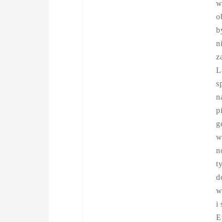
w
o
b
n
z
L
s
n
p
g
w
n
t
d
w
i
E