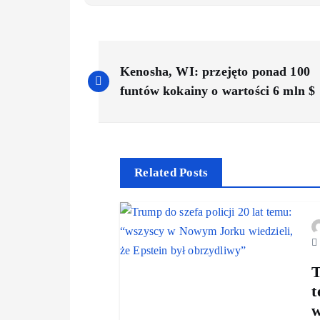
Kenosha, WI: przejęto ponad 100
funtów kokainy o wartości 6 mln $
Related Posts
T
t
w