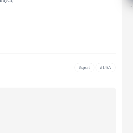
arnych)
``
sport
USA