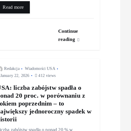
Read more
Continue
reading
Redakcja
Wiadomości USA
January 22, 2026
412 views
SA: liczba zabójstw spadła o
onad 20 proc. w porównaniu z
okiem poprzednim – to
ajwiększy jednoroczny spadek w
istorii
iczba zabójstw spadła o ponad 20 % w