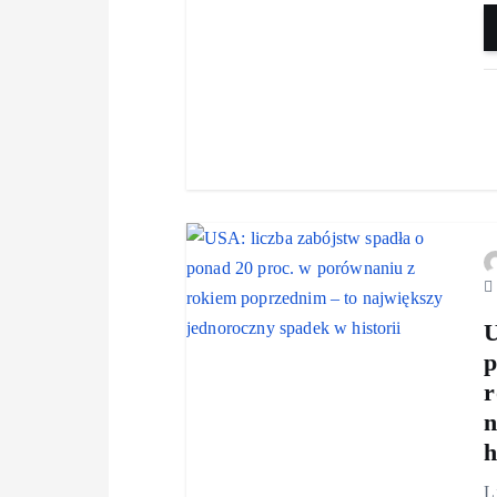
U
p
r
n
h
L