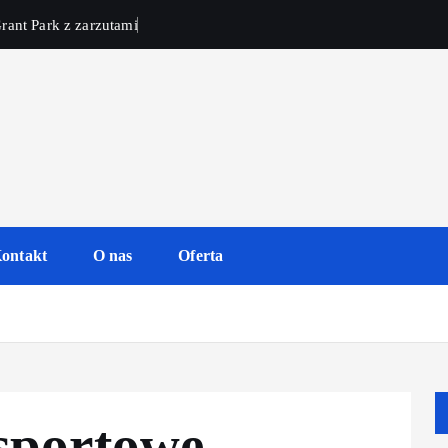
rant Park z zarzutami
ontakt
O nas
Oferta
sportowe