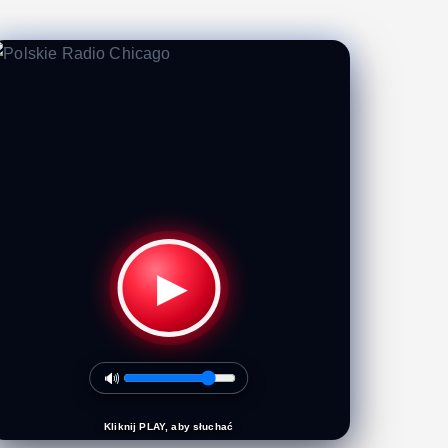
▶
🔊
Kliknij PLAY, aby słuchać