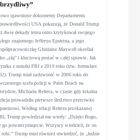
brzydliwy”
owo ujawnione dokumenty Departamentu
prawiedliwości USA pokazują, że Donald Trump
uż dwie dekady temu ostro krytykował swojego
yłego znajomego Jeffreya Epsteina, a jego
spółpracowniczkę Ghislaine Maxwell określał
ako „złą” i kluczową postać w całej sprawie. Jak
ynika z notatki FBI z 2019 roku (tzw. formularz
02), Trump miał zadzwonić w 2006 roku do
wczesnego szefa policji w Palm Beach na
lorydzie, Michaela Reitera, w czasie gdy lokalna
olicja prowadziła pierwsze śledztwo przeciwko
psteinowi. Według relacji Reitera przekazanej
BI, Trump powiedział mu wtedy: „Dzięki Bogu,
e go powstrzymujecie. Wszyscy wiedzieli, że on
o robi.” Trump miał również stwierdzić, że „ludzie