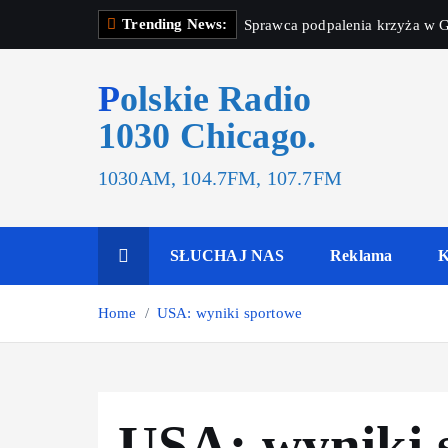
Trending News:
Sprawca podpalenia krzyża w G
Polskie Radio
1030 Chicago.
1030AM, 104.7FM, 107.7FM
SŁUCHAJ NAS
Reklama
K
Home
USA: wyniki sportowe
USA: wyniki 