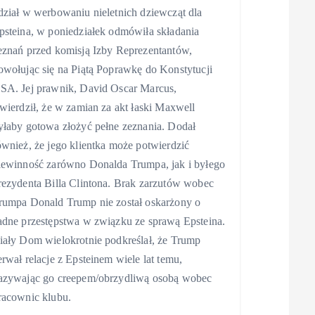
dział w werbowaniu nieletnich dziewcząt dla
psteina, w poniedziałek odmówiła składania
eznań przed komisją Izby Reprezentantów,
owołując się na Piątą Poprawkę do Konstytucji
SA. Jej prawnik, David Oscar Marcus,
twierdził, że w zamian za akt łaski Maxwell
yłaby gotowa złożyć pełne zeznania. Dodał
ównież, że jego klientka może potwierdzić
iewinność zarówno Donalda Trumpa, jak i byłego
rezydenta Billa Clintona. Brak zarzutów wobec
rumpa Donald Trump nie został oskarżony o
adne przestępstwa w związku ze sprawą Epsteina.
iały Dom wielokrotnie podkreślał, że Trump
erwał relacje z Epsteinem wiele lat temu,
azywając go creepem/obrzydliwą osobą wobec
racownic klubu.