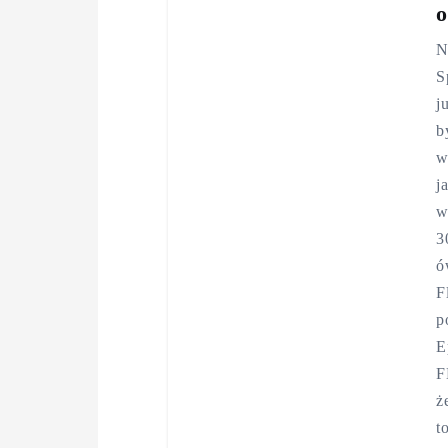
o
N
S
j
b
w
j
w
3
ó
F
p
E
F
ż
t