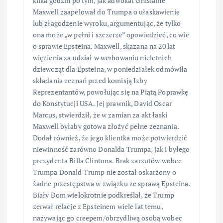
kilka godzin po tym, jak adwokat Ghislaine
Maxwell zaapelował do Trumpa o ułaskawienie
lub złagodzenie wyroku, argumentując, że tylko
ona może „w pełni i szczerze” opowiedzieć, co wie
o sprawie Epsteina. Maxwell, skazana na 20 lat
więzienia za udział w werbowaniu nieletnich
dziewcząt dla Epsteina, w poniedziałek odmówiła
składania zeznań przed komisją Izby
Reprezentantów, powołując się na Piątą Poprawkę
do Konstytucji USA. Jej prawnik, David Oscar
Marcus, stwierdził, że w zamian za akt łaski
Maxwell byłaby gotowa złożyć pełne zeznania.
Dodał również, że jego klientka może potwierdzić
niewinność zarówno Donalda Trumpa, jak i byłego
prezydenta Billa Clintona. Brak zarzutów wobec
Trumpa Donald Trump nie został oskarżony o
żadne przestępstwa w związku ze sprawą Epsteina.
Biały Dom wielokrotnie podkreślał, że Trump
zerwał relacje z Epsteinem wiele lat temu,
nazywając go creepem/obrzydliwą osobą wobec