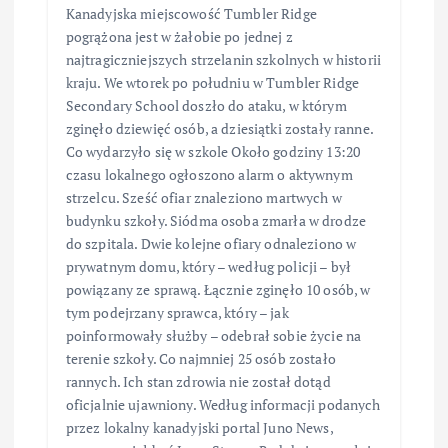
Kanadyjska miejscowość Tumbler Ridge
pogrążona jest w żałobie po jednej z
najtragiczniejszych strzelanin szkolnych w historii
kraju. We wtorek po południu w Tumbler Ridge
Secondary School doszło do ataku, w którym
zginęło dziewięć osób, a dziesiątki zostały ranne.
Co wydarzyło się w szkole Około godziny 13:20
czasu lokalnego ogłoszono alarm o aktywnym
strzelcu. Sześć ofiar znaleziono martwych w
budynku szkoły. Siódma osoba zmarła w drodze
do szpitala. Dwie kolejne ofiary odnaleziono w
prywatnym domu, który – według policji – był
powiązany ze sprawą. Łącznie zginęło 10 osób, w
tym podejrzany sprawca, który – jak
poinformowały służby – odebrał sobie życie na
terenie szkoły. Co najmniej 25 osób zostało
rannych. Ich stan zdrowia nie został dotąd
oficjalnie ujawniony. Według informacji podanych
przez lokalny kanadyjski portal Juno News,