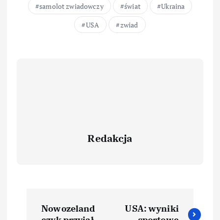
samolot zwiadowczy
świat
Ukraina
USA
zwiad
Redakcja
Nowozeland
USA: wyniki
czyk przyjął
sportowe