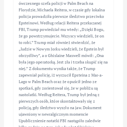
ówczesnego szefa policji w Palm Beach na
Florydzie, Michaela Reitera, w czasie gdy lokalna
policja prowadziła pierwsze śledztwo przeciwko
Epsteinowi. Według relacji Reitera przekazanej
FBI, Trump powiedział mu wtedy: „Dzięki Bogu,
że go powstrzymujecie. Wszyscy wiedzieli, że on
to robi.” Trump miał również stwierdzić, że
„ludzie w Nowym Jorku wiedzieli, że Epstein był
obrzydliwy”, a o Ghislaine Maxwell mówił: „Ona
była jego operatorką. Jest zła i trzeba skupić się na
niej.” Z dokumentu wynika także, że Trump
zapewniał policję, iż wyrzucił Epsteina z Mar-a-
Lago w Palm Beach oraz że opuścił jedno ze
spotkań, gdy zorientował się, że w pobliżu są
nastolatki. Według Reitera, Trump był jedną z
pierwszych osób, które skontaktowały się z
policją, gdy śledztwo wyszło na jaw. Dokument
ujawniony w newralgicznym momencie
Upublicznienie notatki FBI nastąpiło zaledwie