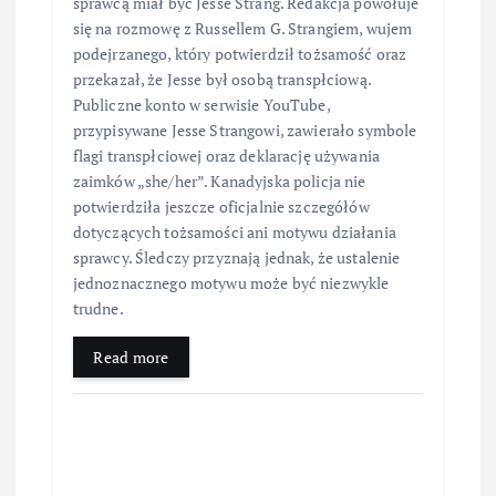
sprawcą miał być Jesse Strang. Redakcja powołuje
się na rozmowę z Russellem G. Strangiem, wujem
podejrzanego, który potwierdził tożsamość oraz
przekazał, że Jesse był osobą transpłciową.
Publiczne konto w serwisie YouTube,
przypisywane Jesse Strangowi, zawierało symbole
flagi transpłciowej oraz deklarację używania
zaimków „she/her”. Kanadyjska policja nie
potwierdziła jeszcze oficjalnie szczegółów
dotyczących tożsamości ani motywu działania
sprawcy. Śledczy przyznają jednak, że ustalenie
jednoznacznego motywu może być niezwykle
trudne.
Read more