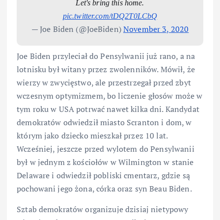
Let's bring this home.
pic.twitter.com/tDQ2T0LCbQ
— Joe Biden (@JoeBiden)
November 3, 2020
Joe Biden przyleciał do Pensylwanii już rano, a na
lotnisku był witany przez zwolenników. Mówił, że
wierzy w zwycięstwo, ale przestrzegał przed zbyt
wczesnym optymizmem, bo liczenie głosów może w
tym roku w USA potrwać nawet kilka dni. Kandydat
demokratów odwiedził miasto Scranton i dom, w
którym jako dziecko mieszkał przez 10 lat.
Wcześniej, jeszcze przed wylotem do Pensylwanii
był w jednym z kościołów w Wilmington w stanie
Delaware i odwiedził pobliski cmentarz, gdzie są
pochowani jego żona, córka oraz syn Beau Biden.
Sztab demokratów organizuje dzisiaj nietypowy