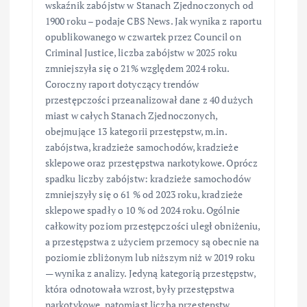
wskaźnik zabójstw w Stanach Zjednoczonych od
1900 roku – podaje CBS News. Jak wynika z raportu
opublikowanego w czwartek przez Council on
Criminal Justice, liczba zabójstw w 2025 roku
zmniejszyła się o 21% względem 2024 roku.
Coroczny raport dotyczący trendów
przestępczości przeanalizował dane z 40 dużych
miast w całych Stanach Zjednoczonych,
obejmujące 13 kategorii przestępstw, m.in.
zabójstwa, kradzieże samochodów, kradzieże
sklepowe oraz przestępstwa narkotykowe. Oprócz
spadku liczby zabójstw: kradzieże samochodów
zmniejszyły się o 61 % od 2023 roku, kradzieże
sklepowe spadły o 10 % od 2024 roku. Ogólnie
całkowity poziom przestępczości uległ obniżeniu,
a przestępstwa z użyciem przemocy są obecnie na
poziomie zbliżonym lub niższym niż w 2019 roku
— wynika z analizy. Jedyną kategorią przestępstw,
która odnotowała wzrost, były przestępstwa
narkotykowe, natomiast liczba przestępstw