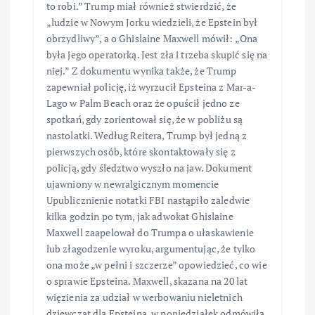
to robi.” Trump miał również stwierdzić, że
„ludzie w Nowym Jorku wiedzieli, że Epstein był
obrzydliwy”, a o Ghislaine Maxwell mówił: „Ona
była jego operatorką. Jest zła i trzeba skupić się na
niej.” Z dokumentu wynika także, że Trump
zapewniał policję, iż wyrzucił Epsteina z Mar-a-
Lago w Palm Beach oraz że opuścił jedno ze
spotkań, gdy zorientował się, że w pobliżu są
nastolatki. Według Reitera, Trump był jedną z
pierwszych osób, które skontaktowały się z
policją, gdy śledztwo wyszło na jaw. Dokument
ujawniony w newralgicznym momencie
Upublicznienie notatki FBI nastąpiło zaledwie
kilka godzin po tym, jak adwokat Ghislaine
Maxwell zaapelował do Trumpa o ułaskawienie
lub złagodzenie wyroku, argumentując, że tylko
ona może „w pełni i szczerze” opowiedzieć, co wie
o sprawie Epsteina. Maxwell, skazana na 20 lat
więzienia za udział w werbowaniu nieletnich
dziewcząt dla Epsteina, w poniedziałek odmówiła