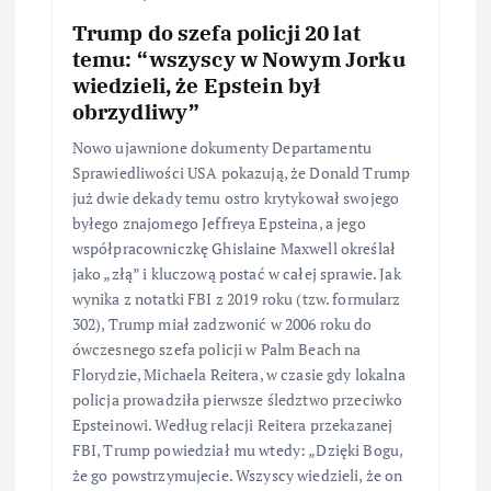
Trump do szefa policji 20 lat
temu: “wszyscy w Nowym Jorku
wiedzieli, że Epstein był
obrzydliwy”
Nowo ujawnione dokumenty Departamentu
Sprawiedliwości USA pokazują, że Donald Trump
już dwie dekady temu ostro krytykował swojego
byłego znajomego Jeffreya Epsteina, a jego
współpracowniczkę Ghislaine Maxwell określał
jako „złą” i kluczową postać w całej sprawie. Jak
wynika z notatki FBI z 2019 roku (tzw. formularz
302), Trump miał zadzwonić w 2006 roku do
ówczesnego szefa policji w Palm Beach na
Florydzie, Michaela Reitera, w czasie gdy lokalna
policja prowadziła pierwsze śledztwo przeciwko
Epsteinowi. Według relacji Reitera przekazanej
FBI, Trump powiedział mu wtedy: „Dzięki Bogu,
że go powstrzymujecie. Wszyscy wiedzieli, że on