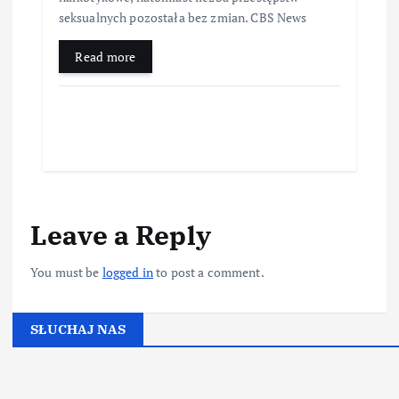
seksualnych pozostała bez zmian. CBS News
Read more
Leave a Reply
You must be
logged in
to post a comment.
SŁUCHAJ NAS
▶
Kliknij PLAY, aby słuchać