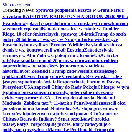
Skip to content
Trending News:
Sprawca podpalenia krzyża w Grant Park z
zarzutami
RADIOTON RADIOTON RADIOTON 2026! ❤️
IL:
Evanston wypłaci tysiące dolarom czarnoskórym mieszkańcom
w ramach reparacji
Kanada: masakra w szkole w Tumbler
Ridge. 10 ofiar śmiertelnych, sprawcą 18-latek
Trump do szefa
policji 20 lat temu: “wszyscy w Nowym Jorku wiedzieli, że
Epstein był obrzydliwy”
Premier Wielkiej Brytanii wyklucza
dymisję ws. kontrowersji wokół Epsteina
Zakończyły się
rozmowy w Abu Zabi ws. pokoju na Ukrainie
USA: liczba
zabójstw spadła o ponad 20 proc. w porównaniu z rokiem
poprzednim – to największy jednoroczny spadek w
historii
Davos: Zełenski i Trump zadowoleni z dzisiejszego
spotkania
Davos: Trump chce Grenlandii. Bez wojska – ale z
jasnym sygnałem do świata
Rozpoczęło się Forum w Davos,
Prezydent USA zaprosił Chiny do Rady Pokoju
Chicago: w tym
tygodniu burza śnieżna do środy, potem silne uderzenie
arktycznego mrozu
USA – Trump dostał medal Nobla od
Machado
„Zabiłem tatę”: 11-latek z Pensylwanii zastrzelił ojca
po zabraniu mu konsoli Nintendo
USA: stopa procentowa
kredytów hipotecznych najniższa od ponad 3 lat
Na mecze
Chicago Bears do Indiany? Senat przedstawił projekt
ustawy
Paryż: rozpoczął się proces, który zadecyduje o
politycznej przyszłości Marine Le Pen
Donald Trump do