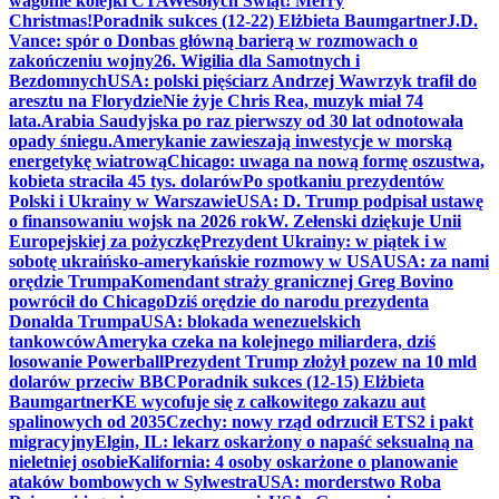
wagonie kolejki CTA
Wesołych Świąt! Merry
Christmas!
Poradnik sukces (12-22) Elżbieta Baumgartner
J.D.
Vance: spór o Donbas główną barierą w rozmowach o
zakończeniu wojny
26. Wigilia dla Samotnych i
Bezdomnych
USA: polski pięściarz Andrzej Wawrzyk trafił do
aresztu na Florydzie
Nie żyje Chris Rea, muzyk miał 74
lata.
Arabia Saudyjska po raz pierwszy od 30 lat odnotowała
opady śniegu.
Amerykanie zawieszają inwestycje w morską
energetykę wiatrową
Chicago: uwaga na nową formę oszustwa,
kobieta straciła 45 tys. dolarów
Po spotkaniu prezydentów
Polski i Ukrainy w Warszawie
USA: D. Trump podpisał ustawę
o finansowaniu wojsk na 2026 rok
W. Zełenski dziękuje Unii
Europejskiej za pożyczkę
Prezydent Ukrainy: w piątek i w
sobotę ukraińsko-amerykańskie rozmowy w USA
USA: za nami
orędzie Trumpa
Komendant straży granicznej Greg Bovino
powrócił do Chicago
Dziś orędzie do narodu prezydenta
Donalda Trumpa
USA: blokada wenezuelskich
tankowców
Ameryka czeka na kolejnego miliardera, dziś
losowanie Powerball
Prezydent Trump złożył pozew na 10 mld
dolarów przeciw BBC
Poradnik sukces (12-15) Elżbieta
Baumgartner
KE wycofuje się z całkowitego zakazu aut
spalinowych od 2035
Czechy: nowy rząd odrzucił ETS2 i pakt
migracyjny
Elgin, IL: lekarz oskarżony o napaść seksualną na
nieletniej osobie
Kalifornia: 4 osoby oskarżone o planowanie
ataków bombowych w Sylwestra
USA: morderstwo Roba