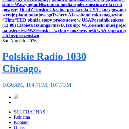
stanie Waszyngton
Hiszpania: media społecznościowe dla osób
powyżej 16 lat
Zełenski: Ukraina przekazała USA skorygowaną
wersję planu pokojowego
Twórcy AI osobami roku magazynu
“Time”
FED obniża stopy procentowe w USA
Poradnik sukces
(12-08) Elżbieta Baumgartner
D.Trump: W. Zełenski musi pójść
na ustępstwa
W.Zełenski – wybory możliwe, jeśli USA zapewnią
ich bezpieczeństwo
Sat. Aug 8th, 2026
Polskie Radio 1030
Chicago.
1030AM, 104.7FM, 107.7FM
SŁUCHAJ NAS
Reklama
Kontakt
O nas