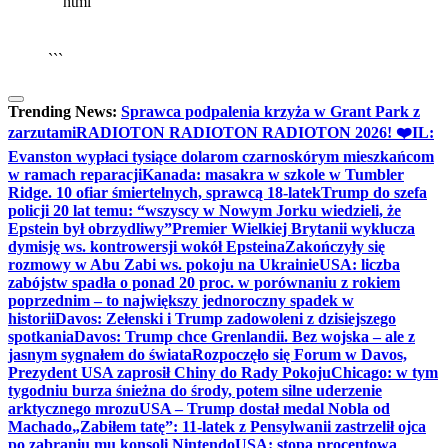
```html
▶
Kliknij PLAY, aby słuchać
🔈
🔊
```
Trending News:
Sprawca podpalenia krzyża w Grant Park z
zarzutami
RADIOTON RADIOTON RADIOTON 2026! ❤️
IL:
Evanston wypłaci tysiące dolarom czarnoskórym mieszkańcom
w ramach reparacji
Kanada: masakra w szkole w Tumbler
Ridge. 10 ofiar śmiertelnych, sprawcą 18-latek
Trump do szefa
policji 20 lat temu: “wszyscy w Nowym Jorku wiedzieli, że
Epstein był obrzydliwy”
Premier Wielkiej Brytanii wyklucza
dymisję ws. kontrowersji wokół Epsteina
Zakończyły się
rozmowy w Abu Zabi ws. pokoju na Ukrainie
USA: liczba
zabójstw spadła o ponad 20 proc. w porównaniu z rokiem
poprzednim – to największy jednoroczny spadek w
historii
Davos: Zełenski i Trump zadowoleni z dzisiejszego
spotkania
Davos: Trump chce Grenlandii. Bez wojska – ale z
jasnym sygnałem do świata
Rozpoczęło się Forum w Davos,
Prezydent USA zaprosił Chiny do Rady Pokoju
Chicago: w tym
tygodniu burza śnieżna do środy, potem silne uderzenie
arktycznego mrozu
USA – Trump dostał medal Nobla od
Machado
„Zabiłem tatę”: 11-latek z Pensylwanii zastrzelił ojca
po zabraniu mu konsoli Nintendo
USA: stopa procentowa