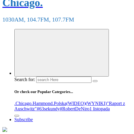
Chicago.
1030AM, 104.7FM, 107.7FM
Search for:
Or check our Popular Categories...
.Chicago
.Hammond
.Polska
(WIDEO)
(WYNIKI)
"Raport z
Auschwitz"
#63sekundy
#RobertDeNiro
1 listopada
Subscribe