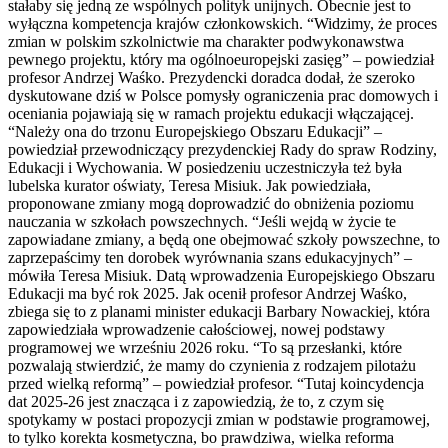
stałaby się jedną ze wspólnych polityk unijnych. Obecnie jest to
wyłączna kompetencja krajów członkowskich. “Widzimy, że proces
zmian w polskim szkolnictwie ma charakter podwykonawstwa
pewnego projektu, który ma ogólnoeuropejski zasięg” – powiedział
profesor Andrzej Waśko. Prezydencki doradca dodał, że szeroko
dyskutowane dziś w Polsce pomysły ograniczenia prac domowych i
oceniania pojawiają się w ramach projektu edukacji włączającej.
“Należy ona do trzonu Europejskiego Obszaru Edukacji” –
powiedział przewodniczący prezydenckiej Rady do spraw Rodziny,
Edukacji i Wychowania. W posiedzeniu uczestniczyła też była
lubelska kurator oświaty, Teresa Misiuk. Jak powiedziała,
proponowane zmiany mogą doprowadzić do obniżenia poziomu
nauczania w szkołach powszechnych. “Jeśli wejdą w życie te
zapowiadane zmiany, a będą one obejmować szkoły powszechne, to
zaprzepaścimy ten dorobek wyrównania szans edukacyjnych” –
mówiła Teresa Misiuk. Datą wprowadzenia Europejskiego Obszaru
Edukacji ma być rok 2025. Jak ocenił profesor Andrzej Waśko,
zbiega się to z planami minister edukacji Barbary Nowackiej, która
zapowiedziała wprowadzenie całościowej, nowej podstawy
programowej we wrześniu 2026 roku. “To są przesłanki, które
pozwalają stwierdzić, że mamy do czynienia z rodzajem pilotażu
przed wielką reformą” – powiedział profesor. “Tutaj koincydencja
dat 2025-26 jest znacząca i z zapowiedzią, że to, z czym się
spotykamy w postaci propozycji zmian w podstawie programowej,
to tylko korekta kosmetyczna, bo prawdziwa, wielka reforma