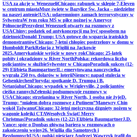
USA za akcję w Wenezueli
Chicago: rabunek w sklepie 7-Eleven
w centrum miasta
Msze święte w Bazylice Św. Jacka – niedzielne
na naszej antenie!
USA: udaremniony zamach terrorystyczny w
Sylwestra
W tym roku MŚ w piłce nożnej w Ameryce
Północnej
Prezydent Wenezueli otwarty na rozmowy z
USA
Chiny: podatek od antykoncepcji ma być sposobem na
dzietność
Donald Trump: USA gotowe do wsparcia irańskich
demonstrantów
Chicago: 7-letni chłopiec postrzelony w domu w
Humboldt Park
Relacja z Wigilii na Jackowie
2025.
Amerykańskie wejście w nowy rok
Chicago: 25-latek
pobity i okradziony w River North
Polska: rekordowa liczba
policjantów w służbie
Sylwester w Chicago
Poradnik sukces (12-
29) Elżbieta Baumgartner
IL: emerytowana nauczycielka
wygrała 250 tys. dolarów w loterii
Niemcy: napad stulecia w
Gelsenkirchen
Floryda: spotkanie D. Trumpa i B.
Netanjahu
Chicago: wypadek w Wrigleyville, 2 policjantów
ciężko rannych
Zełenski podsumowuje rozmowy w
USA
Chicago: strzelanina w River North, 1 osoba nie żyje
D.
Trump: “miałem dobrą rozmowę z Putinem”
Manewry Chin
wokół Tajwanu
Chicago: 32-letni mężczyzna dźgnięty nożem w
wagonie kolejki CTA
Wesołych Świąt! Merry
Christmas!
Poradnik sukces (12-22) Elżbieta Baumgartner
J.D.
Vance: spór o Donbas główną barierą w rozmowach o
zakończeniu wojny
26. Wigilia dla Samotnych i
Bezdomnych
USA: polski pięściarz Andrzej Wawrzyk trafił do