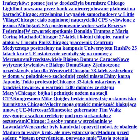
Irańczyków: pomoc jest w drodze
Była burmistrz Chicago
Lightfoot pozwana przez bank za nieuregulowane płatności na
kartach
Chicago: strzelanina i wypadek samochodowy w Little
Village
Chicago: ciało zaginionej nauczycielki CPS wyłowione z
jeziora Michigan
USA: postępowanie wobec szefa Rezerwy
Federalnej
W czwartek spotkanie Donalda Trumpa z Maríą
Coriną Machado
Chicago: 27-latek i 6-letni chłopiec ranni w
ataku w Lincoln Park
Chicago: pracownik Centrum
Medycznego postrzelony na kampusie Uniwersytetu Rush
Po 25
latach kraje UE ostatecznie zgodziły się na umowę z
Mercosurem
Przedstawiciele Białego Domu w Caracas
Nowe
wytyczne żywieniowe Białego Domu
Stany Zjednoczone
przedstawiły plan dla Wenezueli
Chicago: 78-latek zastrzelony
w domu w południowo-zachodniej części miasta
Chiny karzą
Japonię, Tokio protestuje
Chicago: 33-latek oskarżony o
kradzież towarów o wartości 1200 dolarów ze sklepu
Macy’s
Chicago: bójka i pchnięcie nożem na stacji
CTA
Kongresmen Mike Quigley będzie ubiegał się o stanowisko
burmistrza Chicago
Włochy mogą opuścić mniejszość blokującą
umowę UE-Mercosur
Minnesota: gubernator Tim Waltz
rezygnuje z walki o reelekcję pod presją skandalu z
oszustwami
Chicago: 3 osoby ranne w strzelaninie w
Lawndale
Wenezuela: były kandydat opozycji mówi, że obalenie
Maduro to ważny krok, ale niewystarczający
Maduro przed
sądem: “jestem prezydentem, porwano mnie”
Rosja potępia