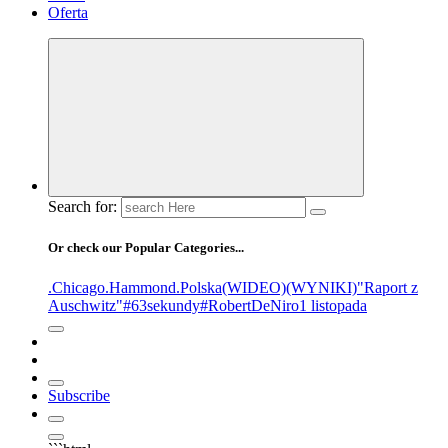
Oferta
Search for:
Or check our Popular Categories...
.Chicago
.Hammond
.Polska
(WIDEO)
(WYNIKI)
"Raport z
Auschwitz"
#63sekundy
#RobertDeNiro
1 listopada
Subscribe