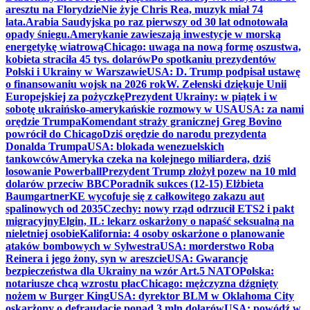
aresztu na Florydzie
Nie żyje Chris Rea, muzyk miał 74
lata.
Arabia Saudyjska po raz pierwszy od 30 lat odnotowała
opady śniegu.
Amerykanie zawieszają inwestycje w morską
energetykę wiatrową
Chicago: uwaga na nową formę oszustwa,
kobieta straciła 45 tys. dolarów
Po spotkaniu prezydentów
Polski i Ukrainy w Warszawie
USA: D. Trump podpisał ustawę
o finansowaniu wojsk na 2026 rok
W. Zełenski dziękuje Unii
Europejskiej za pożyczkę
Prezydent Ukrainy: w piątek i w
sobotę ukraińsko-amerykańskie rozmowy w USA
USA: za nami
orędzie Trumpa
Komendant straży granicznej Greg Bovino
powrócił do Chicago
Dziś orędzie do narodu prezydenta
Donalda Trumpa
USA: blokada wenezuelskich
tankowców
Ameryka czeka na kolejnego miliardera, dziś
losowanie Powerball
Prezydent Trump złożył pozew na 10 mld
dolarów przeciw BBC
Poradnik sukces (12-15) Elżbieta
Baumgartner
KE wycofuje się z całkowitego zakazu aut
spalinowych od 2035
Czechy: nowy rząd odrzucił ETS2 i pakt
migracyjny
Elgin, IL: lekarz oskarżony o napaść seksualną na
nieletniej osobie
Kalifornia: 4 osoby oskarżone o planowanie
ataków bombowych w Sylwestra
USA: morderstwo Roba
Reinera i jego żony, syn w areszcie
USA: Gwarancje
bezpieczeństwa dla Ukrainy na wzór Art.5 NATO
Polska:
notariusze chcą wzrostu płac
Chicago: mężczyzna dźgnięty
nożem w Burger King
USA: dyrektor BLM w Oklahoma City
oskarżony o defraudację ponad 3 mln dolarów
USA: powódź w