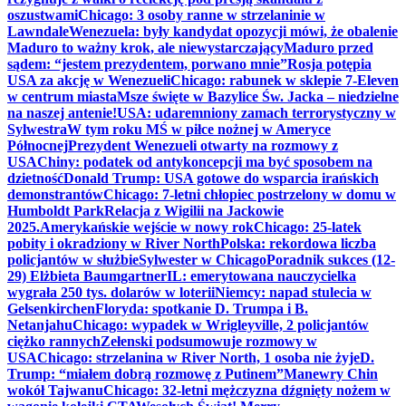
oszustwami
Chicago: 3 osoby ranne w strzelaninie w
Lawndale
Wenezuela: były kandydat opozycji mówi, że obalenie
Maduro to ważny krok, ale niewystarczający
Maduro przed
sądem: “jestem prezydentem, porwano mnie”
Rosja potępia
USA za akcję w Wenezueli
Chicago: rabunek w sklepie 7-Eleven
w centrum miasta
Msze święte w Bazylice Św. Jacka – niedzielne
na naszej antenie!
USA: udaremniony zamach terrorystyczny w
Sylwestra
W tym roku MŚ w piłce nożnej w Ameryce
Północnej
Prezydent Wenezueli otwarty na rozmowy z
USA
Chiny: podatek od antykoncepcji ma być sposobem na
dzietność
Donald Trump: USA gotowe do wsparcia irańskich
demonstrantów
Chicago: 7-letni chłopiec postrzelony w domu w
Humboldt Park
Relacja z Wigilii na Jackowie
2025.
Amerykańskie wejście w nowy rok
Chicago: 25-latek
pobity i okradziony w River North
Polska: rekordowa liczba
policjantów w służbie
Sylwester w Chicago
Poradnik sukces (12-
29) Elżbieta Baumgartner
IL: emerytowana nauczycielka
wygrała 250 tys. dolarów w loterii
Niemcy: napad stulecia w
Gelsenkirchen
Floryda: spotkanie D. Trumpa i B.
Netanjahu
Chicago: wypadek w Wrigleyville, 2 policjantów
ciężko rannych
Zełenski podsumowuje rozmowy w
USA
Chicago: strzelanina w River North, 1 osoba nie żyje
D.
Trump: “miałem dobrą rozmowę z Putinem”
Manewry Chin
wokół Tajwanu
Chicago: 32-letni mężczyzna dźgnięty nożem w