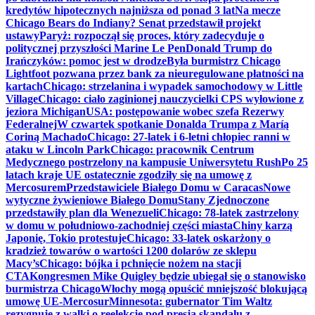
kredytów hipotecznych najniższa od ponad 3 lat
Na mecze
Chicago Bears do Indiany? Senat przedstawił projekt
ustawy
Paryż: rozpoczął się proces, który zadecyduje o
politycznej przyszłości Marine Le Pen
Donald Trump do
Irańczyków: pomoc jest w drodze
Była burmistrz Chicago
Lightfoot pozwana przez bank za nieuregulowane płatności na
kartach
Chicago: strzelanina i wypadek samochodowy w Little
Village
Chicago: ciało zaginionej nauczycielki CPS wyłowione z
jeziora Michigan
USA: postępowanie wobec szefa Rezerwy
Federalnej
W czwartek spotkanie Donalda Trumpa z Maríą
Coriną Machado
Chicago: 27-latek i 6-letni chłopiec ranni w
ataku w Lincoln Park
Chicago: pracownik Centrum
Medycznego postrzelony na kampusie Uniwersytetu Rush
Po 25
latach kraje UE ostatecznie zgodziły się na umowę z
Mercosurem
Przedstawiciele Białego Domu w Caracas
Nowe
wytyczne żywieniowe Białego Domu
Stany Zjednoczone
przedstawiły plan dla Wenezueli
Chicago: 78-latek zastrzelony
w domu w południowo-zachodniej części miasta
Chiny karzą
Japonię, Tokio protestuje
Chicago: 33-latek oskarżony o
kradzież towarów o wartości 1200 dolarów ze sklepu
Macy’s
Chicago: bójka i pchnięcie nożem na stacji
CTA
Kongresmen Mike Quigley będzie ubiegał się o stanowisko
burmistrza Chicago
Włochy mogą opuścić mniejszość blokującą
umowę UE-Mercosur
Minnesota: gubernator Tim Waltz
rezygnuje z walki o reelekcję pod presją skandalu z