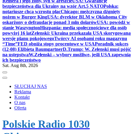
Reinera i jego żony, syn w areszcie
USA: Gwarancje
bezpieczeństwa dla Ukrainy na wzór Art.5 NATO
Polska:
notariusze chcą wzrostu płac
Chicago: mężczyzna dźgnięty
nożem w Burger King
USA: dyrektor BLM w Oklahoma City
oskarżony o defraudację ponad 3 mln dolarów
USA: powódź w
stanie Waszyngton
Hiszpania: media społecznościowe dla osób
powyżej 16 lat
Zełenski: Ukraina przekazała USA skorygowaną
wersję planu pokojowego
Twórcy AI osobami roku magazynu
“Time”
FED obniża stopy procentowe w USA
Poradnik sukces
(12-08) Elżbieta Baumgartner
D.Trump: W. Zełenski musi pójść
na ustępstwa
W.Zełenski – wybory możliwe, jeśli USA zapewnią
ich bezpieczeństwo
Sat. Aug 8th, 2026
SŁUCHAJ NAS
Reklama
Kontakt
O nas
Oferta
Polskie Radio 1030