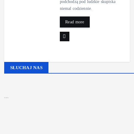
podchodzą pod ludzkie skupiska
niemal codziennie.
Read more
SŁUCHAJ NAS
▶
Kliknij PLAY, aby słuchać
🔊
```