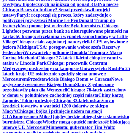
kredytów hipotecznych najniższa od ponad 3 lat
Na mecze
Chicago Bears do Indiany? Senat przedstawił projekt
ustawy
Paryż: rozpoczął się proces, który zadecyduje o
politycznej przyszłości Marine Le Pen
Donald Trump do
Irańczyków: pomoc jest w drodze
Była burmistrz Chicago
Lightfoot pozwana przez bank za nieuregulowane płatności na
kartach
Chicago: strzelanina i wypadek samochodowy w Little
Village
Chicago: ciało zaginionej nauczycielki CPS wyłowione z
jeziora Michigan
USA: postępowanie wobec szefa Rezerwy
Federalnej
W czwartek spotkanie Donalda Trumpa z Maríą
Coriną Machado
Chicago: 27-latek i 6-letni chłopiec ranni w
ataku w Lincoln Park
Chicago: pracownik Centrum
Medycznego postrzelony na kampusie Uniwersytetu Rush
Po 25
latach kraje UE ostatecznie zgodziły się na umowę z
Mercosurem
Przedstawiciele Białego Domu w Caracas
Nowe
wytyczne żywieniowe Białego Domu
Stany Zjednoczone
przedstawiły plan dla Wenezueli
Chicago: 78-latek zastrzelony
w domu w południowo-zachodniej części miasta
Chiny karzą
Japonię, Tokio protestuje
Chicago: 33-latek oskarżony o
kradzież towarów o wartości 1200 dolarów ze sklepu
Macy’s
Chicago: bójka i pchnięcie nożem na stacji
CTA
Kongresmen Mike Quigley będzie ubiegał się o stanowisko
burmistrza Chicago
Włochy mogą opuścić mniejszość blokującą
umowę UE-Mercosur
Minnesota: gubernator Tim Waltz
rezygnuje z walki o reelekcję pod presją skandalu z