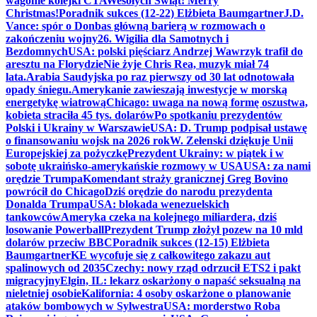
wagonie kolejki CTA
Wesołych Świąt! Merry
Christmas!
Poradnik sukces (12-22) Elżbieta Baumgartner
J.D.
Vance: spór o Donbas główną barierą w rozmowach o
zakończeniu wojny
26. Wigilia dla Samotnych i
Bezdomnych
USA: polski pięściarz Andrzej Wawrzyk trafił do
aresztu na Florydzie
Nie żyje Chris Rea, muzyk miał 74
lata.
Arabia Saudyjska po raz pierwszy od 30 lat odnotowała
opady śniegu.
Amerykanie zawieszają inwestycje w morską
energetykę wiatrową
Chicago: uwaga na nową formę oszustwa,
kobieta straciła 45 tys. dolarów
Po spotkaniu prezydentów
Polski i Ukrainy w Warszawie
USA: D. Trump podpisał ustawę
o finansowaniu wojsk na 2026 rok
W. Zełenski dziękuje Unii
Europejskiej za pożyczkę
Prezydent Ukrainy: w piątek i w
sobotę ukraińsko-amerykańskie rozmowy w USA
USA: za nami
orędzie Trumpa
Komendant straży granicznej Greg Bovino
powrócił do Chicago
Dziś orędzie do narodu prezydenta
Donalda Trumpa
USA: blokada wenezuelskich
tankowców
Ameryka czeka na kolejnego miliardera, dziś
losowanie Powerball
Prezydent Trump złożył pozew na 10 mld
dolarów przeciw BBC
Poradnik sukces (12-15) Elżbieta
Baumgartner
KE wycofuje się z całkowitego zakazu aut
spalinowych od 2035
Czechy: nowy rząd odrzucił ETS2 i pakt
migracyjny
Elgin, IL: lekarz oskarżony o napaść seksualną na
nieletniej osobie
Kalifornia: 4 osoby oskarżone o planowanie
ataków bombowych w Sylwestra
USA: morderstwo Roba