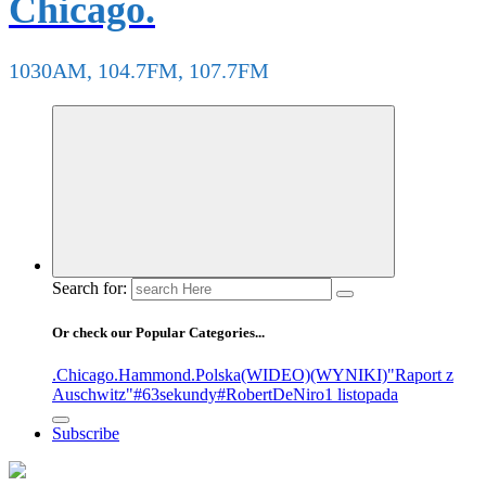
Chicago.
1030AM, 104.7FM, 107.7FM
Search for:
Or check our Popular Categories...
.Chicago
.Hammond
.Polska
(WIDEO)
(WYNIKI)
"Raport z
Auschwitz"
#63sekundy
#RobertDeNiro
1 listopada
Subscribe