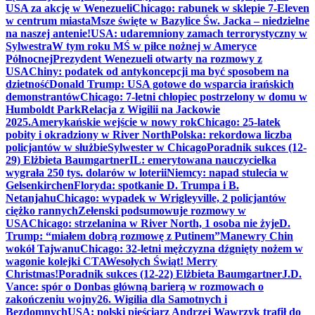
USA za akcję w Wenezueli
Chicago: rabunek w sklepie 7-Eleven
w centrum miasta
Msze święte w Bazylice Św. Jacka – niedzielne
na naszej antenie!
USA: udaremniony zamach terrorystyczny w
Sylwestra
W tym roku MŚ w piłce nożnej w Ameryce
Północnej
Prezydent Wenezueli otwarty na rozmowy z
USA
Chiny: podatek od antykoncepcji ma być sposobem na
dzietność
Donald Trump: USA gotowe do wsparcia irańskich
demonstrantów
Chicago: 7-letni chłopiec postrzelony w domu w
Humboldt Park
Relacja z Wigilii na Jackowie
2025.
Amerykańskie wejście w nowy rok
Chicago: 25-latek
pobity i okradziony w River North
Polska: rekordowa liczba
policjantów w służbie
Sylwester w Chicago
Poradnik sukces (12-
29) Elżbieta Baumgartner
IL: emerytowana nauczycielka
wygrała 250 tys. dolarów w loterii
Niemcy: napad stulecia w
Gelsenkirchen
Floryda: spotkanie D. Trumpa i B.
Netanjahu
Chicago: wypadek w Wrigleyville, 2 policjantów
ciężko rannych
Zełenski podsumowuje rozmowy w
USA
Chicago: strzelanina w River North, 1 osoba nie żyje
D.
Trump: “miałem dobrą rozmowę z Putinem”
Manewry Chin
wokół Tajwanu
Chicago: 32-letni mężczyzna dźgnięty nożem w
wagonie kolejki CTA
Wesołych Świąt! Merry
Christmas!
Poradnik sukces (12-22) Elżbieta Baumgartner
J.D.
Vance: spór o Donbas główną barierą w rozmowach o
zakończeniu wojny
26. Wigilia dla Samotnych i
Bezdomnych
USA: polski pięściarz Andrzej Wawrzyk trafił do