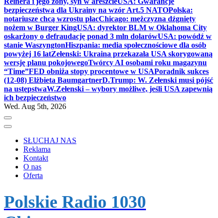
Reinera i jego żony, syn w areszcie
USA: Gwarancje
bezpieczeństwa dla Ukrainy na wzór Art.5 NATO
Polska:
notariusze chcą wzrostu płac
Chicago: mężczyzna dźgnięty
nożem w Burger King
USA: dyrektor BLM w Oklahoma City
oskarżony o defraudację ponad 3 mln dolarów
USA: powódź w
stanie Waszyngton
Hiszpania: media społecznościowe dla osób
powyżej 16 lat
Zełenski: Ukraina przekazała USA skorygowaną
wersję planu pokojowego
Twórcy AI osobami roku magazynu
“Time”
FED obniża stopy procentowe w USA
Poradnik sukces
(12-08) Elżbieta Baumgartner
D.Trump: W. Zełenski musi pójść
na ustępstwa
W.Zełenski – wybory możliwe, jeśli USA zapewnią
ich bezpieczeństwo
Wed. Aug 5th, 2026
SŁUCHAJ NAS
Reklama
Kontakt
O nas
Oferta
Polskie Radio 1030