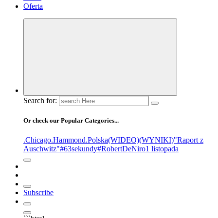
Oferta
Search for:
Or check our Popular Categories...
.Chicago
.Hammond
.Polska
(WIDEO)
(WYNIKI)
"Raport z
Auschwitz"
#63sekundy
#RobertDeNiro
1 listopada
Subscribe