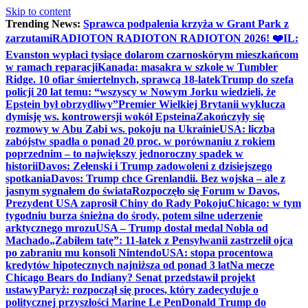
Skip to content
Trending News:
Sprawca podpalenia krzyża w Grant Park z
zarzutami
RADIOTON RADIOTON RADIOTON 2026! ❤️
IL:
Evanston wypłaci tysiące dolarom czarnoskórym mieszkańcom
w ramach reparacji
Kanada: masakra w szkole w Tumbler
Ridge. 10 ofiar śmiertelnych, sprawcą 18-latek
Trump do szefa
policji 20 lat temu: “wszyscy w Nowym Jorku wiedzieli, że
Epstein był obrzydliwy”
Premier Wielkiej Brytanii wyklucza
dymisję ws. kontrowersji wokół Epsteina
Zakończyły się
rozmowy w Abu Zabi ws. pokoju na Ukrainie
USA: liczba
zabójstw spadła o ponad 20 proc. w porównaniu z rokiem
poprzednim – to największy jednoroczny spadek w
historii
Davos: Zełenski i Trump zadowoleni z dzisiejszego
spotkania
Davos: Trump chce Grenlandii. Bez wojska – ale z
jasnym sygnałem do świata
Rozpoczęło się Forum w Davos,
Prezydent USA zaprosił Chiny do Rady Pokoju
Chicago: w tym
tygodniu burza śnieżna do środy, potem silne uderzenie
arktycznego mrozu
USA – Trump dostał medal Nobla od
Machado
„Zabiłem tatę”: 11-latek z Pensylwanii zastrzelił ojca
po zabraniu mu konsoli Nintendo
USA: stopa procentowa
kredytów hipotecznych najniższa od ponad 3 lat
Na mecze
Chicago Bears do Indiany? Senat przedstawił projekt
ustawy
Paryż: rozpoczął się proces, który zadecyduje o
politycznej przyszłości Marine Le Pen
Donald Trump do