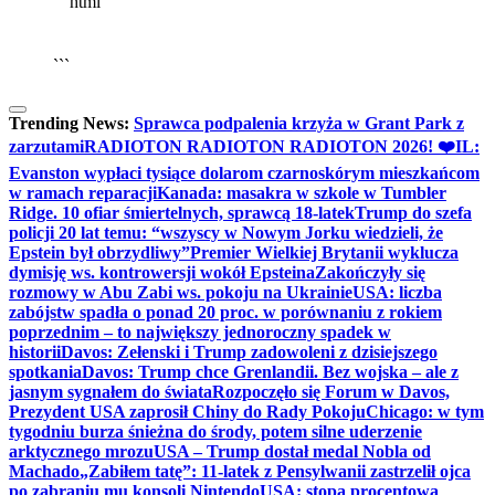
```html
▶
Kliknij PLAY, aby słuchać
🔈
🔊
```
Trending News:
Sprawca podpalenia krzyża w Grant Park z
zarzutami
RADIOTON RADIOTON RADIOTON 2026! ❤️
IL:
Evanston wypłaci tysiące dolarom czarnoskórym mieszkańcom
w ramach reparacji
Kanada: masakra w szkole w Tumbler
Ridge. 10 ofiar śmiertelnych, sprawcą 18-latek
Trump do szefa
policji 20 lat temu: “wszyscy w Nowym Jorku wiedzieli, że
Epstein był obrzydliwy”
Premier Wielkiej Brytanii wyklucza
dymisję ws. kontrowersji wokół Epsteina
Zakończyły się
rozmowy w Abu Zabi ws. pokoju na Ukrainie
USA: liczba
zabójstw spadła o ponad 20 proc. w porównaniu z rokiem
poprzednim – to największy jednoroczny spadek w
historii
Davos: Zełenski i Trump zadowoleni z dzisiejszego
spotkania
Davos: Trump chce Grenlandii. Bez wojska – ale z
jasnym sygnałem do świata
Rozpoczęło się Forum w Davos,
Prezydent USA zaprosił Chiny do Rady Pokoju
Chicago: w tym
tygodniu burza śnieżna do środy, potem silne uderzenie
arktycznego mrozu
USA – Trump dostał medal Nobla od
Machado
„Zabiłem tatę”: 11-latek z Pensylwanii zastrzelił ojca
po zabraniu mu konsoli Nintendo
USA: stopa procentowa