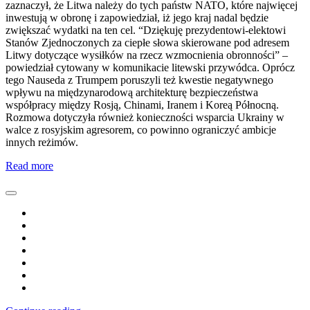
zaznaczył, że Litwa należy do tych państw NATO, które najwięcej
inwestują w obronę i zapowiedział, iż jego kraj nadal będzie
zwiększać wydatki na ten cel. “Dziękuję prezydentowi-elektowi
Stanów Zjednoczonych za ciepłe słowa skierowane pod adresem
Litwy dotyczące wysiłków na rzecz wzmocnienia obronności” –
powiedział cytowany w komunikacie litewski przywódca. Oprócz
tego Nauseda z Trumpem poruszyli też kwestie negatywnego
wpływu na międzynarodową architekturę bezpieczeństwa
współpracy między Rosją, Chinami, Iranem i Koreą Północną.
Rozmowa dotyczyła również konieczności wsparcia Ukrainy w
walce z rosyjskim agresorem, co powinno ograniczyć ambicje
innych reżimów.
Read more