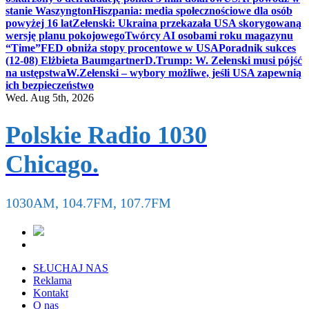
stanie Waszyngton
Hiszpania: media społecznościowe dla osób
powyżej 16 lat
Zełenski: Ukraina przekazała USA skorygowaną
wersję planu pokojowego
Twórcy AI osobami roku magazynu
“Time”
FED obniża stopy procentowe w USA
Poradnik sukces
(12-08) Elżbieta Baumgartner
D.Trump: W. Zełenski musi pójść
na ustępstwa
W.Zełenski – wybory możliwe, jeśli USA zapewnią
ich bezpieczeństwo
Wed. Aug 5th, 2026
Polskie Radio 1030
Chicago.
1030AM, 104.7FM, 107.7FM
SŁUCHAJ NAS
Reklama
Kontakt
O nas