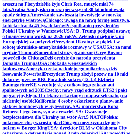
aresztu na Florydzie
Nie żyje Chris Rea, muzyk miał 74
lata.
Arabia Saudyjska po raz pierwszy od 30 lat odnotowała
opady śniegu.
Amerykanie zawieszają inwestycje w morską
energetykę wiatrową
Chicago: uwaga na nową formę oszustwa,
kobieta straciła 45 tys. dolarów
Po spotkaniu prezydentów
Polski i Ukrainy w Warszawie
USA: D. Trump podpisał ustawę
o finansowaniu wojsk na 2026 rok
W. Zełenski dziękuje Unii
Europejskiej za pożyczkę
Prezydent Ukrainy: w piątek i w
sobotę ukraińsko-amerykańskie rozmowy w USA
USA: za nami
orędzie Trumpa
Komendant straży granicznej Greg Bovino
powrócił do Chicago
Dziś orędzie do narodu prezydenta
Donalda Trumpa
USA: blokada wenezuelskich
tankowców
Ameryka czeka na kolejnego miliardera, dziś
losowanie Powerball
Prezydent Trump złożył pozew na 10 mld
dolarów przeciw BBC
Poradnik sukces (12-15) Elżbieta
Baumgartner
KE wycofuje się z całkowitego zakazu aut
spalinowych od 2035
Czechy: nowy rząd odrzucił ETS2 i pakt
migracyjny
Elgin, IL: lekarz oskarżony o napaść seksualną na
nieletniej osobie
Kalifornia: 4 osoby oskarżone o planowanie
ataków bombowych w Sylwestra
USA: morderstwo Roba
Reinera i jego żony, syn w areszcie
USA: Gwarancje
bezpieczeństwa dla Ukrainy na wzór Art.5 NATO
Polska:
notariusze chcą wzrostu płac
Chicago: mężczyzna dźgnięty
nożem w Burger King
USA: dyrektor BLM w Oklahoma City
oskarżony o defraudację ponad 3 mln dolarów
USA: powódź w