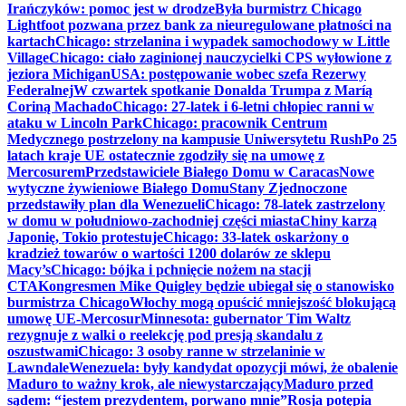
Irańczyków: pomoc jest w drodze
Była burmistrz Chicago
Lightfoot pozwana przez bank za nieuregulowane płatności na
kartach
Chicago: strzelanina i wypadek samochodowy w Little
Village
Chicago: ciało zaginionej nauczycielki CPS wyłowione z
jeziora Michigan
USA: postępowanie wobec szefa Rezerwy
Federalnej
W czwartek spotkanie Donalda Trumpa z Maríą
Coriną Machado
Chicago: 27-latek i 6-letni chłopiec ranni w
ataku w Lincoln Park
Chicago: pracownik Centrum
Medycznego postrzelony na kampusie Uniwersytetu Rush
Po 25
latach kraje UE ostatecznie zgodziły się na umowę z
Mercosurem
Przedstawiciele Białego Domu w Caracas
Nowe
wytyczne żywieniowe Białego Domu
Stany Zjednoczone
przedstawiły plan dla Wenezueli
Chicago: 78-latek zastrzelony
w domu w południowo-zachodniej części miasta
Chiny karzą
Japonię, Tokio protestuje
Chicago: 33-latek oskarżony o
kradzież towarów o wartości 1200 dolarów ze sklepu
Macy’s
Chicago: bójka i pchnięcie nożem na stacji
CTA
Kongresmen Mike Quigley będzie ubiegał się o stanowisko
burmistrza Chicago
Włochy mogą opuścić mniejszość blokującą
umowę UE-Mercosur
Minnesota: gubernator Tim Waltz
rezygnuje z walki o reelekcję pod presją skandalu z
oszustwami
Chicago: 3 osoby ranne w strzelaninie w
Lawndale
Wenezuela: były kandydat opozycji mówi, że obalenie
Maduro to ważny krok, ale niewystarczający
Maduro przed
sądem: “jestem prezydentem, porwano mnie”
Rosja potępia