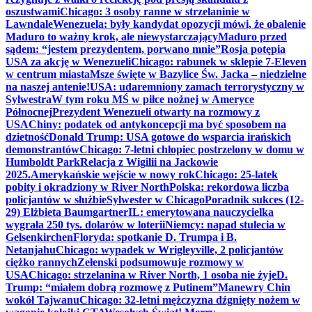
oszustwami
Chicago: 3 osoby ranne w strzelaninie w
Lawndale
Wenezuela: były kandydat opozycji mówi, że obalenie
Maduro to ważny krok, ale niewystarczający
Maduro przed
sądem: “jestem prezydentem, porwano mnie”
Rosja potępia
USA za akcję w Wenezueli
Chicago: rabunek w sklepie 7-Eleven
w centrum miasta
Msze święte w Bazylice Św. Jacka – niedzielne
na naszej antenie!
USA: udaremniony zamach terrorystyczny w
Sylwestra
W tym roku MŚ w piłce nożnej w Ameryce
Północnej
Prezydent Wenezueli otwarty na rozmowy z
USA
Chiny: podatek od antykoncepcji ma być sposobem na
dzietność
Donald Trump: USA gotowe do wsparcia irańskich
demonstrantów
Chicago: 7-letni chłopiec postrzelony w domu w
Humboldt Park
Relacja z Wigilii na Jackowie
2025.
Amerykańskie wejście w nowy rok
Chicago: 25-latek
pobity i okradziony w River North
Polska: rekordowa liczba
policjantów w służbie
Sylwester w Chicago
Poradnik sukces (12-
29) Elżbieta Baumgartner
IL: emerytowana nauczycielka
wygrała 250 tys. dolarów w loterii
Niemcy: napad stulecia w
Gelsenkirchen
Floryda: spotkanie D. Trumpa i B.
Netanjahu
Chicago: wypadek w Wrigleyville, 2 policjantów
ciężko rannych
Zełenski podsumowuje rozmowy w
USA
Chicago: strzelanina w River North, 1 osoba nie żyje
D.
Trump: “miałem dobrą rozmowę z Putinem”
Manewry Chin
wokół Tajwanu
Chicago: 32-letni mężczyzna dźgnięty nożem w