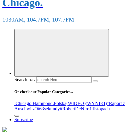
Chicago.
1030AM, 104.7FM, 107.7FM
Search for:
Or check our Popular Categories...
.Chicago
.Hammond
.Polska
(WIDEO)
(WYNIKI)
"Raport z
Auschwitz"
#63sekundy
#RobertDeNiro
1 listopada
Subscribe