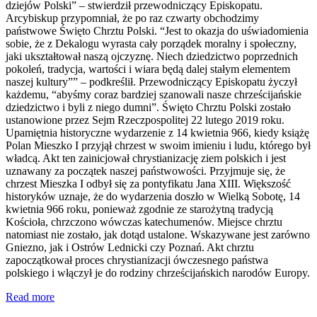
dziejów Polski” – stwierdził przewodniczący Episkopatu.
Arcybiskup przypomniał, że po raz czwarty obchodzimy
państwowe Święto Chrztu Polski. “Jest to okazja do uświadomienia
sobie, że z Dekalogu wyrasta cały porządek moralny i społeczny,
jaki ukształtował naszą ojczyznę. Niech dziedzictwo poprzednich
pokoleń, tradycja, wartości i wiara będą dalej stałym elementem
naszej kultury”” – podkreślił. Przewodniczący Episkopatu życzył
każdemu, “abyśmy coraz bardziej szanowali nasze chrześcijańskie
dziedzictwo i byli z niego dumni”. Święto Chrztu Polski zostało
ustanowione przez Sejm Rzeczpospolitej 22 lutego 2019 roku.
Upamiętnia historyczne wydarzenie z 14 kwietnia 966, kiedy książę
Polan Mieszko I przyjął chrzest w swoim imieniu i ludu, którego był
władcą. Akt ten zainicjował chrystianizację ziem polskich i jest
uznawany za początek naszej państwowości. Przyjmuje się, że
chrzest Mieszka I odbył się za pontyfikatu Jana XIII. Większość
historyków uznaje, że do wydarzenia doszło w Wielką Sobotę, 14
kwietnia 966 roku, ponieważ zgodnie ze starożytną tradycją
Kościoła, chrzczono wówczas katechumenów. Miejsce chrztu
natomiast nie zostało, jak dotąd ustalone. Wskazywane jest zarówno
Gniezno, jak i Ostrów Lednicki czy Poznań. Akt chrztu
zapoczątkował proces chrystianizacji ówczesnego państwa
polskiego i włączył je do rodziny chrześcijańskich narodów Europy.
Read more