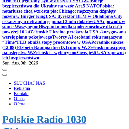
Reinera i jego żony, syn w areszcie
USA: Gwarancje
bezpieczeństwa dla Ukrainy na wzór Art.5 NATO
Polska:
notariusze chcą wzrostu płac
Chicago: mężczyzna dźgnięty
nożem w Burger King
USA: dyrektor BLM w Oklahoma City
oskarżony o defraudację ponad 3 mln dolarów
USA: powódź w
stanie Waszyngton
Hiszpania: media społecznościowe dla osób
powyżej 16 lat
Zełenski: Ukraina przekazała USA skorygowaną
wersję planu pokojowego
Twórcy AI osobami roku magazynu
“Time”
FED obniża stopy procentowe w USA
Poradnik sukces
(12-08) Elżbieta Baumgartner
D.Trump: W. Zełenski musi pójść
na ustępstwa
W.Zełenski – wybory możliwe, jeśli USA zapewnią
ich bezpieczeństwo
Sun. Aug 9th, 2026
SŁUCHAJ NAS
Reklama
Kontakt
O nas
Oferta
Polskie Radio 1030