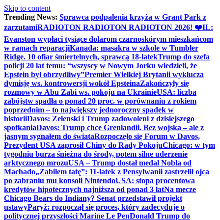
Skip to content
Trending News:
Sprawca podpalenia krzyża w Grant Park z
zarzutami
RADIOTON RADIOTON RADIOTON 2026! ❤️
IL:
Evanston wypłaci tysiące dolarom czarnoskórym mieszkańcom
w ramach reparacji
Kanada: masakra w szkole w Tumbler
Ridge. 10 ofiar śmiertelnych, sprawcą 18-latek
Trump do szefa
policji 20 lat temu: “wszyscy w Nowym Jorku wiedzieli, że
Epstein był obrzydliwy”
Premier Wielkiej Brytanii wyklucza
dymisję ws. kontrowersji wokół Epsteina
Zakończyły się
rozmowy w Abu Zabi ws. pokoju na Ukrainie
USA: liczba
zabójstw spadła o ponad 20 proc. w porównaniu z rokiem
poprzednim – to największy jednoroczny spadek w
historii
Davos: Zełenski i Trump zadowoleni z dzisiejszego
spotkania
Davos: Trump chce Grenlandii. Bez wojska – ale z
jasnym sygnałem do świata
Rozpoczęło się Forum w Davos,
Prezydent USA zaprosił Chiny do Rady Pokoju
Chicago: w tym
tygodniu burza śnieżna do środy, potem silne uderzenie
arktycznego mrozu
USA – Trump dostał medal Nobla od
Machado
„Zabiłem tatę”: 11-latek z Pensylwanii zastrzelił ojca
po zabraniu mu konsoli Nintendo
USA: stopa procentowa
kredytów hipotecznych najniższa od ponad 3 lat
Na mecze
Chicago Bears do Indiany? Senat przedstawił projekt
ustawy
Paryż: rozpoczął się proces, który zadecyduje o
politycznej przyszłości Marine Le Pen
Donald Trump do