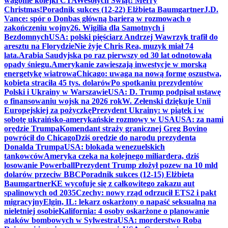
wagonie kolejki CTA
Wesołych Świąt! Merry
Christmas!
Poradnik sukces (12-22) Elżbieta Baumgartner
J.D.
Vance: spór o Donbas główną barierą w rozmowach o
zakończeniu wojny
26. Wigilia dla Samotnych i
Bezdomnych
USA: polski pięściarz Andrzej Wawrzyk trafił do
aresztu na Florydzie
Nie żyje Chris Rea, muzyk miał 74
lata.
Arabia Saudyjska po raz pierwszy od 30 lat odnotowała
opady śniegu.
Amerykanie zawieszają inwestycje w morską
energetykę wiatrową
Chicago: uwaga na nową formę oszustwa,
kobieta straciła 45 tys. dolarów
Po spotkaniu prezydentów
Polski i Ukrainy w Warszawie
USA: D. Trump podpisał ustawę
o finansowaniu wojsk na 2026 rok
W. Zełenski dziękuje Unii
Europejskiej za pożyczkę
Prezydent Ukrainy: w piątek i w
sobotę ukraińsko-amerykańskie rozmowy w USA
USA: za nami
orędzie Trumpa
Komendant straży granicznej Greg Bovino
powrócił do Chicago
Dziś orędzie do narodu prezydenta
Donalda Trumpa
USA: blokada wenezuelskich
tankowców
Ameryka czeka na kolejnego miliardera, dziś
losowanie Powerball
Prezydent Trump złożył pozew na 10 mld
dolarów przeciw BBC
Poradnik sukces (12-15) Elżbieta
Baumgartner
KE wycofuje się z całkowitego zakazu aut
spalinowych od 2035
Czechy: nowy rząd odrzucił ETS2 i pakt
migracyjny
Elgin, IL: lekarz oskarżony o napaść seksualną na
nieletniej osobie
Kalifornia: 4 osoby oskarżone o planowanie
ataków bombowych w Sylwestra
USA: morderstwo Roba