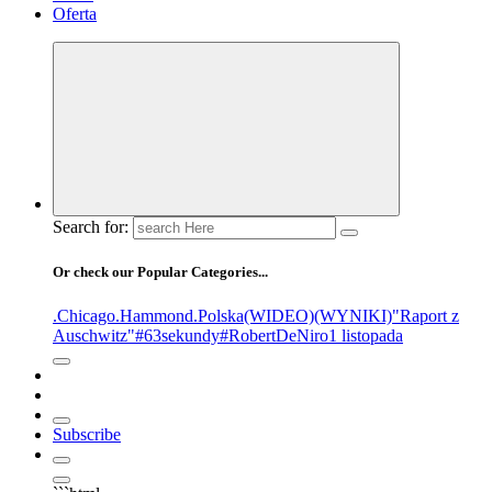
Oferta
Search for:
Or check our Popular Categories...
.Chicago
.Hammond
.Polska
(WIDEO)
(WYNIKI)
"Raport z
Auschwitz"
#63sekundy
#RobertDeNiro
1 listopada
Subscribe