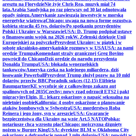
aresztu na Florydzie
Nie żyje Chris Rea, muzyk miał 74
lata.
Arabia Saudyjska po raz pierwszy od 30 lat odnotowała
opady śniegu.
Amerykanie zawieszają inwestycje w morską
energetykę wiatrową
Chicago: uwaga na nową formę oszustwa,
kobieta straciła 45 tys. dolarów
Po spotkaniu prezydentów
Polski i Ukrainy w Warszawie
USA: D. Trump podpisał ustawę
o finansowaniu wojsk na 2026 rok
W. Zełenski dziękuje Unii
Europejskiej za pożyczkę
Prezydent Ukrainy: w piątek i w
sobotę ukraińsko-amerykańskie rozmowy w USA
USA: za nami
orędzie Trumpa
Komendant straży granicznej Greg Bovino
powrócił do Chicago
Dziś orędzie do narodu prezydenta
Donalda Trumpa
USA: blokada wenezuelskich
tankowców
Ameryka czeka na kolejnego miliardera, dziś
losowanie Powerball
Prezydent Trump złożył pozew na 10 mld
dolarów przeciw BBC
Poradnik sukces (12-15) Elżbieta
Baumgartner
KE wycofuje się z całkowitego zakazu aut
spalinowych od 2035
Czechy: nowy rząd odrzucił ETS2 i pakt
migracyjny
Elgin, IL: lekarz oskarżony o napaść seksualną na
nieletniej osobie
Kalifornia: 4 osoby oskarżone o planowanie
ataków bombowych w Sylwestra
USA: morderstwo Roba
Reinera i jego żony, syn w areszcie
USA: Gwarancje
bezpieczeństwa dla Ukrainy na wzór Art.5 NATO
Polska:
notariusze chcą wzrostu płac
Chicago: mężczyzna dźgnięty
nożem w Burger King
USA: dyrektor BLM w Oklahoma City
oskarżony o defraudację ponad 3 mln dolarów
USA: powódź w