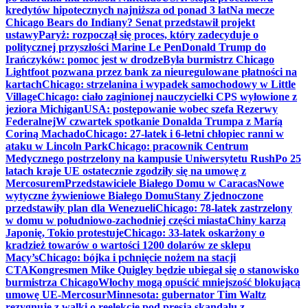
kredytów hipotecznych najniższa od ponad 3 lat
Na mecze
Chicago Bears do Indiany? Senat przedstawił projekt
ustawy
Paryż: rozpoczął się proces, który zadecyduje o
politycznej przyszłości Marine Le Pen
Donald Trump do
Irańczyków: pomoc jest w drodze
Była burmistrz Chicago
Lightfoot pozwana przez bank za nieuregulowane płatności na
kartach
Chicago: strzelanina i wypadek samochodowy w Little
Village
Chicago: ciało zaginionej nauczycielki CPS wyłowione z
jeziora Michigan
USA: postępowanie wobec szefa Rezerwy
Federalnej
W czwartek spotkanie Donalda Trumpa z Maríą
Coriną Machado
Chicago: 27-latek i 6-letni chłopiec ranni w
ataku w Lincoln Park
Chicago: pracownik Centrum
Medycznego postrzelony na kampusie Uniwersytetu Rush
Po 25
latach kraje UE ostatecznie zgodziły się na umowę z
Mercosurem
Przedstawiciele Białego Domu w Caracas
Nowe
wytyczne żywieniowe Białego Domu
Stany Zjednoczone
przedstawiły plan dla Wenezueli
Chicago: 78-latek zastrzelony
w domu w południowo-zachodniej części miasta
Chiny karzą
Japonię, Tokio protestuje
Chicago: 33-latek oskarżony o
kradzież towarów o wartości 1200 dolarów ze sklepu
Macy’s
Chicago: bójka i pchnięcie nożem na stacji
CTA
Kongresmen Mike Quigley będzie ubiegał się o stanowisko
burmistrza Chicago
Włochy mogą opuścić mniejszość blokującą
umowę UE-Mercosur
Minnesota: gubernator Tim Waltz
rezygnuje z walki o reelekcję pod presją skandalu z