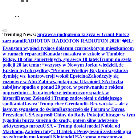
```html
▶
Kliknij PLAY, aby słuchać
🔈
🔊
```
Trending News:
Sprawca podpalenia krzyża w Grant Park z
zarzutami
RADIOTON RADIOTON RADIOTON 2026! ❤️
IL:
Evanston wypłaci tysiące dolarom czarnoskórym mieszkańcom
w ramach reparacji
Kanada: masakra w szkole w Tumbler
Ridge. 10 ofiar śmiertelnych, sprawcą 18-latek
Trump do szefa
policji 20 lat temu: “wszyscy w Nowym Jorku wiedzieli, że
Epstein był obrzydliwy”
Premier Wielkiej Brytanii wyklucza
dymisję ws. kontrowersji wokół Epsteina
Zakończyły się
rozmowy w Abu Zabi ws. pokoju na Ukrainie
USA: liczba
zabójstw spadła o ponad 20 proc. w porównaniu z rokiem
poprzednim – to największy jednoroczny spadek w
historii
Davos: Zełenski i Trump zadowoleni z dzisiejszego
spotkania
Davos: Trump chce Grenlandii. Bez wojska – ale z
jasnym sygnałem do świata
Rozpoczęło się Forum w Davos,
Prezydent USA zaprosił Chiny do Rady Pokoju
Chicago: w tym
tygodniu burza śnieżna do środy, potem silne uderzenie
arktycznego mrozu
USA – Trump dostał medal Nobla od
Machado
„Zabiłem tatę”: 11-latek z Pensylwanii zastrzelił ojca
po zabraniu mu konsoli Nintendo
USA: stopa procentowa