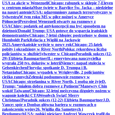
USA za akcję w Wenezueli
Chicago: rabunek w sklepie 7-Eleven
w centrum miasta
Msze święte w Bazylice Św. Jacka – niedzielne
na naszej antenie!
USA: udaremniony zamach terrorystyczny w
Sylwestra
W tym roku MŚ w piłce nożnej w Ameryce
Północnej
Prezydent Wenezueli otwarty na rozmowy z
USA
Chiny: podatek od antykoncepcji ma być sposobem na
dzietność
Donald Trump: USA gotowe do wsparcia irańskich
demonstrantów
Chicago: 7-letni chłopiec postrzelony w domu w
Humboldt Park
Relacja z Wigilii na Jackowie
2025.
Amerykańskie wejście w nowy rok
Chicago: 25-latek
pobity i okradziony w River North
Polska: rekordowa liczba
policjantów w służbie
Sylwester w Chicago
Poradnik sukces (12-
29) Elżbieta Baumgartner
IL: emerytowana nauczycielka
wygrała 250 tys. dolarów w loterii
Niemcy: napad stulecia w
Gelsenkirchen
Floryda: spotkanie D. Trumpa i B.
Netanjahu
Chicago: wypadek w Wrigleyville, 2 policjantów
ciężko rannych
Zełenski podsumowuje rozmowy w
USA
Chicago: strzelanina w River North, 1 osoba nie żyje
D.
Trump: “miałem dobrą rozmowę z Putinem”
Manewry Chin
wokół Tajwanu
Chicago: 32-letni mężczyzna dźgnięty nożem w
wagonie kolejki CTA
Wesołych Świąt! Merry
Christmas!
Poradnik sukces (12-22) Elżbieta Baumgartner
J.D.
Vance: spór o Donbas główną barierą w rozmowach o
zakończeniu wojny
26. Wigilia dla Samotnych i
Bezdomnych
USA: polski pięściarz Andrzej Wawrzyk trafił do