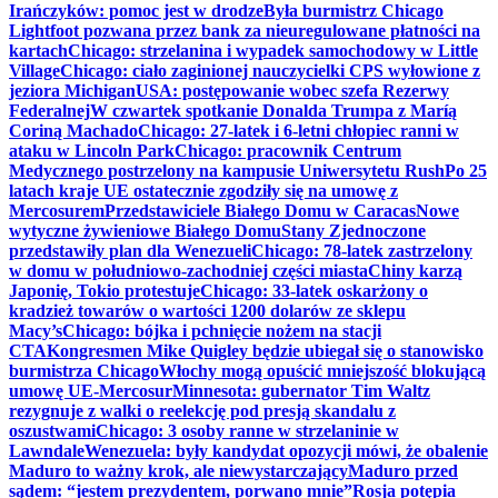
Irańczyków: pomoc jest w drodze
Była burmistrz Chicago
Lightfoot pozwana przez bank za nieuregulowane płatności na
kartach
Chicago: strzelanina i wypadek samochodowy w Little
Village
Chicago: ciało zaginionej nauczycielki CPS wyłowione z
jeziora Michigan
USA: postępowanie wobec szefa Rezerwy
Federalnej
W czwartek spotkanie Donalda Trumpa z Maríą
Coriną Machado
Chicago: 27-latek i 6-letni chłopiec ranni w
ataku w Lincoln Park
Chicago: pracownik Centrum
Medycznego postrzelony na kampusie Uniwersytetu Rush
Po 25
latach kraje UE ostatecznie zgodziły się na umowę z
Mercosurem
Przedstawiciele Białego Domu w Caracas
Nowe
wytyczne żywieniowe Białego Domu
Stany Zjednoczone
przedstawiły plan dla Wenezueli
Chicago: 78-latek zastrzelony
w domu w południowo-zachodniej części miasta
Chiny karzą
Japonię, Tokio protestuje
Chicago: 33-latek oskarżony o
kradzież towarów o wartości 1200 dolarów ze sklepu
Macy’s
Chicago: bójka i pchnięcie nożem na stacji
CTA
Kongresmen Mike Quigley będzie ubiegał się o stanowisko
burmistrza Chicago
Włochy mogą opuścić mniejszość blokującą
umowę UE-Mercosur
Minnesota: gubernator Tim Waltz
rezygnuje z walki o reelekcję pod presją skandalu z
oszustwami
Chicago: 3 osoby ranne w strzelaninie w
Lawndale
Wenezuela: były kandydat opozycji mówi, że obalenie
Maduro to ważny krok, ale niewystarczający
Maduro przed
sądem: “jestem prezydentem, porwano mnie”
Rosja potępia