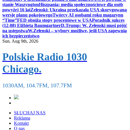
stanie Waszyngton
Hiszpania: media społecznościowe dla osób
powyżej 16 lat
Zełenski: Ukraina przekazała USA skorygowaną
wersję planu pokojowego
Twórcy AI osobami roku magazynu
“Time”
FED obniża stopy procentowe w USA
Poradnik sukces
(12-08) Elżbieta Baumgartner
D.Trump: W. Zełenski musi pójść
na ustępstwa
W.Zełenski – wybory możliwe, jeśli USA zapewnią
ich bezpieczeństwo
Sun. Aug 9th, 2026
Polskie Radio 1030
Chicago.
1030AM, 104.7FM, 107.7FM
SŁUCHAJ NAS
Reklama
Kontakt
O nas