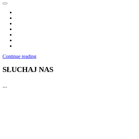
Continue reading
SŁUCHAJ NAS
▶
Kliknij PLAY, aby słuchać
```
🔊