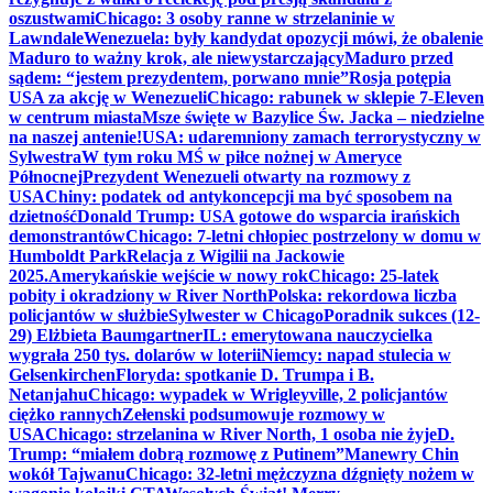
oszustwami
Chicago: 3 osoby ranne w strzelaninie w
Lawndale
Wenezuela: były kandydat opozycji mówi, że obalenie
Maduro to ważny krok, ale niewystarczający
Maduro przed
sądem: “jestem prezydentem, porwano mnie”
Rosja potępia
USA za akcję w Wenezueli
Chicago: rabunek w sklepie 7-Eleven
w centrum miasta
Msze święte w Bazylice Św. Jacka – niedzielne
na naszej antenie!
USA: udaremniony zamach terrorystyczny w
Sylwestra
W tym roku MŚ w piłce nożnej w Ameryce
Północnej
Prezydent Wenezueli otwarty na rozmowy z
USA
Chiny: podatek od antykoncepcji ma być sposobem na
dzietność
Donald Trump: USA gotowe do wsparcia irańskich
demonstrantów
Chicago: 7-letni chłopiec postrzelony w domu w
Humboldt Park
Relacja z Wigilii na Jackowie
2025.
Amerykańskie wejście w nowy rok
Chicago: 25-latek
pobity i okradziony w River North
Polska: rekordowa liczba
policjantów w służbie
Sylwester w Chicago
Poradnik sukces (12-
29) Elżbieta Baumgartner
IL: emerytowana nauczycielka
wygrała 250 tys. dolarów w loterii
Niemcy: napad stulecia w
Gelsenkirchen
Floryda: spotkanie D. Trumpa i B.
Netanjahu
Chicago: wypadek w Wrigleyville, 2 policjantów
ciężko rannych
Zełenski podsumowuje rozmowy w
USA
Chicago: strzelanina w River North, 1 osoba nie żyje
D.
Trump: “miałem dobrą rozmowę z Putinem”
Manewry Chin
wokół Tajwanu
Chicago: 32-letni mężczyzna dźgnięty nożem w