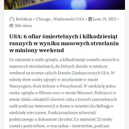
Redakcja
Chicago
,
Wiadomości USA
June 19, 2023
304 views
USA: 6 ofiar śmiertelnych i kilkadziesiąt
rannych w wyniku masowych strzelanin
w miniony weekend
Co najmniej 6 osób zginęło, a kilkadziesiąt zostało rannych w
masowych strzelaninach, do których doszło w miniony
weekend na terenie całych Stanów Zjednoczonych USA. W
sobotę dwie osoby zginęły w strzelaninie w stanie
Waszyngton, dwie kolejne w Pensylwanii. W niedzielę jedna
osoba zginęła w Illinois oraz w stanie Missouri. Policjanci w
stanie Idaho odnaleźli również ciała czterech zastrzelonych
osób podczas interwencji w domu w miasteczku Kellogg w
niedzielę wieczorem. Funkcjonariusze schwytali
podejrzanego o dokonanie zbrodni. Co najmniej 23 osoby
zostały postrzelone, w tym jedna – śmiertelnie, podczas