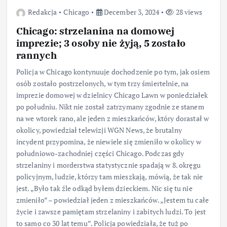
Redakcja
Chicago
December 3, 2024
28 views
Chicago: strzelanina na domowej
imprezie; 3 osoby nie żyją, 5 zostało
rannych
Policja w Chicago kontynuuje dochodzenie po tym, jak osiem
osób zostało postrzelonych, w tym trzy śmiertelnie, na
imprezie domowej w dzielnicy Chicago Lawn w poniedziałek
po południu. Nikt nie został zatrzymany zgodnie ze stanem
na we wtorek rano, ale jeden z mieszkańców, który dorastał w
okolicy, powiedział telewizji WGN News, że brutalny
incydent przypomina, że niewiele się zmieniło w okolicy w
południowo-zachodniej części Chicago. Podczas gdy
strzelaniny i morderstwa statystycznie spadają w 8. okręgu
policyjnym, ludzie, którzy tam mieszkają, mówią, że tak nie
jest. „Było tak źle odkąd byłem dzieckiem. Nic się tu nie
zmieniło” – powiedział jeden z mieszkańców. „Jestem tu całe
życie i zawsze pamiętam strzelaniny i zabitych ludzi. To jest
to samo co 30 lat temu”. Policja powiedziała, że tuż po