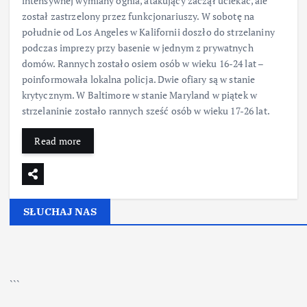
intensywnej wymiany ognia, atakujący zaczął uciekać, ale
został zastrzelony przez funkcjonariuszy. W sobotę na
południe od Los Angeles w Kalifornii doszło do strzelaniny
podczas imprezy przy basenie w jednym z prywatnych
domów. Rannych zostało osiem osób w wieku 16-24 lat –
poinformowała lokalna policja. Dwie ofiary są w stanie
krytycznym. W Baltimore w stanie Maryland w piątek w
strzelaninie zostało rannych sześć osób w wieku 17-26 lat.
Read more
SŁUCHAJ NAS
▶
Kliknij PLAY, aby słuchać
```