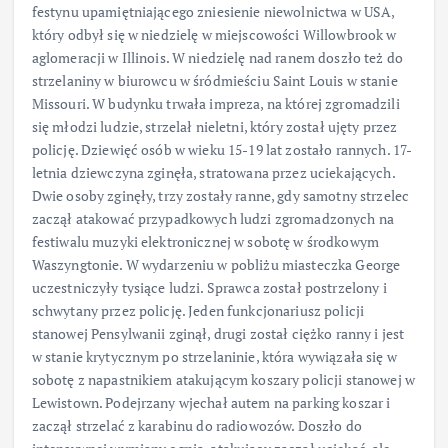
festynu upamiętniającego zniesienie niewolnictwa w USA,
który odbył się w niedzielę w miejscowości Willowbrook w
aglomeracji w Illinois. W niedzielę nad ranem doszło też do
strzelaniny w biurowcu w śródmieściu Saint Louis w stanie
Missouri. W budynku trwała impreza, na której zgromadzili
się młodzi ludzie, strzelał nieletni, który został ujęty przez
policję. Dziewięć osób w wieku 15-19 lat zostało rannych. 17-
letnia dziewczyna zginęła, stratowana przez uciekających.
Dwie osoby zginęły, trzy zostały ranne, gdy samotny strzelec
zaczął atakować przypadkowych ludzi zgromadzonych na
festiwalu muzyki elektronicznej w sobotę w środkowym
Waszyngtonie. W wydarzeniu w pobliżu miasteczka George
uczestniczyły tysiące ludzi. Sprawca został postrzelony i
schwytany przez policję. Jeden funkcjonariusz policji
stanowej Pensylwanii zginął, drugi został ciężko ranny i jest
w stanie krytycznym po strzelaninie, która wywiązała się w
sobotę z napastnikiem atakującym koszary policji stanowej w
Lewistown. Podejrzany wjechał autem na parking koszar i
zaczął strzelać z karabinu do radiowozów. Doszło do