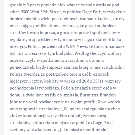
godzinie 2 pm w poniedziałek władze zostały wysłane pod
adres 3500 West 59th Street, w pobliżu Gage Park, w związku z
doniesieniami o wielu postrzelonych osobach. Ludzie, którzy
mieszkają w pobliżu domu, twierdzą, że przed oddaniem
strzałów trwała impreza, a głośne imprezy i spotkania były
regularnym zjawiskiem w tym domu w ciągu ostatnich kilku
miesięcy. Policja powiedziała WGN News, że funkcjonariusze
byli już wcześniej w tym budynku. Według śledczych, ofiary
uczestniczyły w spotkaniu towarzyskim w domu w
poniedziałek, kiedy impreza zamieniła się w miejsce zbrodni.
Policja twierdzi, że postrzelono osiem osób, czterech
mężczyzn i cztery kobiety, w wieku od 20 do 35 lat, wszyscy
pochodzenia latynoskiego. Policja znalazła sześć osób w
domu, a dwie inne trafiły do szpitala. Burmistrz Brandon
Johnson wydał oświadczenie na swoim profilu X we wtorek
rano w sprawie strzelaniny: „W imieniu całego miasta chcę
złożyć kondolencje wszystkim dotkniętym masową
strzelaniną, która miała miejsce (w pobliżu) Gage Park” –
czytamy w oświadczeniu. „Jako miasto modlimy się i