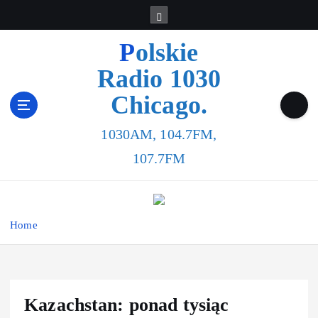
S
k
i
Polskie
p
Radio 1030
t
o
Chicago.
c
o
1030AM, 104.7FM,
n
t
107.7FM
e
n
t
Home
Kazachstan: ponad tysiąc