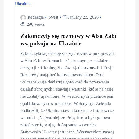
Redakcja
Świat
January 23, 2026
296 views
Zakończyły się rozmowy w Abu Zabi
ws. pokoju na Ukrainie
Zakończyła się dzisiejsza część rozmów pokojowych
w Abu Zabi w formacie trójstronnym, z udziałem
delegacji z Ukrainy, Stanów Zjednoczonych i Rosji.
Rozmowy mają być kontynuowane jutro. Oba
walczące kraje deklarują gotowość do przerwania
działań zbrojnych i stawiają warunki, które na razie
nie zostały ujawnione. W wieczornym przemówieni
opublikowanym w internecie Wołodymyr Zełenski
podkreślił, że Ukraina stawia konkretne i stanowcze
warunki. „Najważniejsze, żeby Rosja była gotowa
zakończyć tę wojnę, którą sama wywołała.
Stanowisko Ukrainy jest jasne. Wyznaczyłem naszej
delegacji ramy dialogu i jestem z nimi w kontakcie.