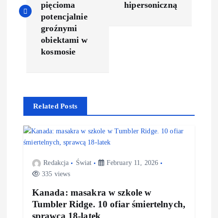
s
pięcioma
hipersoniczną
potencjalnie
t
groźnymi
obiektami w
n
kosmosie
a
v
Related Posts
i
g
Redakcja
Świat
February 11, 2026
a
335 views
Kanada: masakra w szkole w
t
Tumbler Ridge. 10 ofiar śmiertelnych,
sprawcą 18-latek