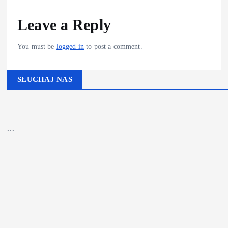
Leave a Reply
You must be
logged in
to post a comment.
SŁUCHAJ NAS
▶
Kliknij PLAY, aby słuchać
```