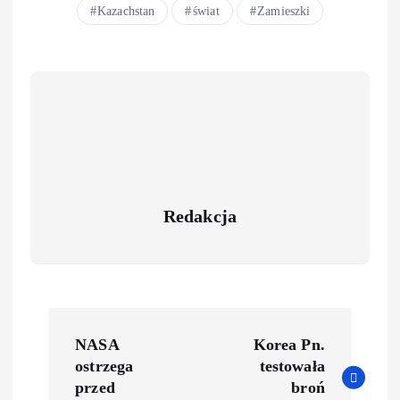
Kazachstan
świat
Zamieszki
Redakcja
P
NASA
Korea Pn.
o
ostrzega
testowała
przed
broń