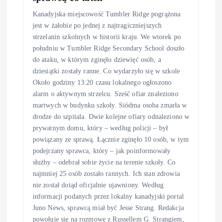
i
Kanadyjska miejscowość Tumbler Ridge pogrążona
o
jest w żałobie po jednej z najtragiczniejszych
strzelanin szkolnych w historii kraju. We wtorek po
n
południu w Tumbler Ridge Secondary School doszło
do ataku, w którym zginęło dziewięć osób, a
dziesiątki zostały ranne. Co wydarzyło się w szkole
Około godziny 13:20 czasu lokalnego ogłoszono
alarm o aktywnym strzelcu. Sześć ofiar znaleziono
martwych w budynku szkoły. Siódma osoba zmarła w
drodze do szpitala. Dwie kolejne ofiary odnaleziono w
prywatnym domu, który – według policji – był
powiązany ze sprawą. Łącznie zginęło 10 osób, w tym
podejrzany sprawca, który – jak poinformowały
służby – odebrał sobie życie na terenie szkoły. Co
najmniej 25 osób zostało rannych. Ich stan zdrowia
nie został dotąd oficjalnie ujawniony. Według
informacji podanych przez lokalny kanadyjski portal
Juno News, sprawcą miał być Jesse Strang. Redakcja
powołuje się na rozmowę z Russellem G. Strangiem,