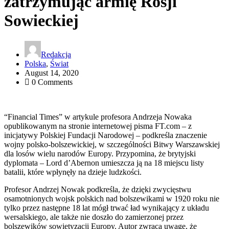
zatrzymując armię Rosji
Sowieckiej
Redakcja
Polska
,
Świat
August 14, 2020
0 Comments
“Financial Times” w artykule profesora Andrzeja Nowaka
opublikowanym na stronie internetowej pisma FT.com – z
inicjatywy Polskiej Fundacji Narodowej – podkreśla znaczenie
wojny polsko-bolszewickiej, w szczególności Bitwy Warszawskiej
dla losów wielu narodów Europy. Przypomina, że brytyjski
dyplomata – Lord d’Abernon umieszcza ją na 18 miejscu listy
batalii, które wpłynęły na dzieje ludzkości.
Profesor Andrzej Nowak podkreśla, że dzięki zwycięstwu
osamotnionych wojsk polskich nad bolszewikami w 1920 roku nie
tylko przez następne 18 lat mógł trwać ład wynikający z układu
wersalskiego, ale także nie doszło do zamierzonej przez
bolszewików sowietyzacji Europy. Autor zwraca uwagę, że