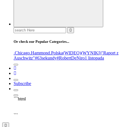
Or check our Popular Categories...
.Chicago
.Hammond
.Polska
(WIDEO)
(WYNIKI)
"Raport z
Auschwitz"
#63sekundy
#RobertDeNiro
1 listopada
Subscribe
```html
▶
Kliknij PLAY, aby słuchać
```