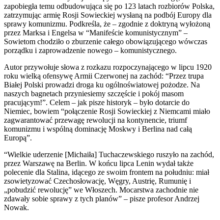
zapobiegła temu odbudowująca się po 123 latach rozbiorów Polska,
zatrzymując armię Rosji Sowieckiej wysłaną na podbój Europy dla
sprawy komunizmu. Podkreśla, że – zgodnie z doktryną wyłożoną
przez Marksa i Engelsa w “Manifeście komunistycznym” –
Sowietom chodziło o zburzenie całego obowiązującego wówczas
porządku i zaprowadzenie nowego – komunistycznego.
Autor przywołuje słowa z rozkazu rozpoczynającego w lipcu 1920
roku wielką ofensywę Armii Czerwonej na zachód: “Przez trupa
Białej Polski prowadzi droga ku ogólnoświatowej pożodze. Na
naszych bagnetach przyniesiemy szczęście i pokój masom
pracującym!”. Celem – jak pisze historyk – było dotarcie do
Niemiec, bowiem “połączenie Rosji Sowieckiej z Niemcami miało
zagwarantować przewagę rewolucji na kontynencie, triumf
komunizmu i wspólną dominację Moskwy i Berlina nad całą
Europą”.
“Wielkie uderzenie [Michaiła] Tuchaczewskiego ruszyło na zachód,
przez Warszawę na Berlin. W końcu lipca Lenin wydał także
polecenie dla Stalina, idącego ze swoim frontem na południu: miał
zsowietyzować Czechosłowację, Węgry, Austrię, Rumunię i
„pobudzić rewolucję” we Włoszech. Mocarstwa zachodnie nie
zdawały sobie sprawy z tych planów” – pisze profesor Andrzej
Nowak.