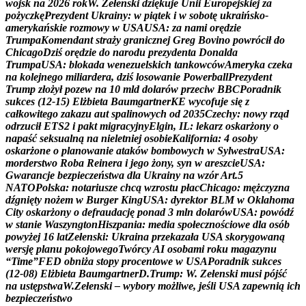
w
o
j
s
k
n
a
2
0
2
6
r
o
k
W
.
Z
e
ł
e
n
s
k
i
d
z
i
ę
k
u
j
e
U
n
i
i
E
u
r
o
p
e
j
s
k
i
e
j
z
a
p
o
ż
y
c
z
k
ę
P
r
e
z
y
d
e
n
t
U
k
r
a
i
n
y
:
w
p
i
ą
t
e
k
i
w
s
o
b
o
t
ę
u
k
r
a
i
ń
s
k
o
-
a
m
e
r
y
k
a
ń
s
k
i
e
r
o
z
m
o
w
y
w
U
S
A
U
S
A
:
z
a
n
a
m
i
o
r
ę
d
z
i
e
T
r
u
m
p
a
K
o
m
e
n
d
a
n
t
s
t
r
a
ż
y
g
r
a
n
i
c
z
n
e
j
G
r
e
g
B
o
v
i
n
o
p
o
w
r
ó
c
i
ł
d
o
C
h
i
c
a
g
o
D
z
i
ś
o
r
ę
d
z
i
e
d
o
n
a
r
o
d
u
p
r
e
z
y
d
e
n
t
a
D
o
n
a
l
d
a
T
r
u
m
p
a
U
S
A
:
b
l
o
k
a
d
a
w
e
n
e
z
u
e
l
s
k
i
c
h
t
a
n
k
o
w
c
ó
w
A
m
e
r
y
k
a
c
z
e
k
a
n
a
k
o
l
e
j
n
e
g
o
m
i
l
i
a
r
d
e
r
a
,
d
z
i
ś
l
o
s
o
w
a
n
i
e
P
o
w
e
r
b
a
l
l
P
r
e
z
y
d
e
n
t
T
r
u
m
p
z
ł
o
ż
y
ł
p
o
z
e
w
n
a
1
0
m
l
d
d
o
l
a
r
ó
w
p
r
z
e
c
i
w
B
B
C
P
o
r
a
d
n
i
k
s
u
k
c
e
s
(
1
2
-
1
5
)
E
l
ż
b
i
e
t
a
B
a
u
m
g
a
r
t
n
e
r
K
E
w
y
c
o
f
u
j
e
s
i
ę
z
c
a
ł
k
o
w
i
t
e
g
o
z
a
k
a
z
u
a
u
t
s
p
a
l
i
n
o
w
y
c
h
o
d
2
0
3
5
C
z
e
c
h
y
:
n
o
w
y
r
z
ą
d
o
d
r
z
u
c
i
ł
E
T
S
2
i
p
a
k
t
m
i
g
r
a
c
y
j
n
y
E
l
g
i
n
,
I
L
:
l
e
k
a
r
z
o
s
k
a
r
ż
o
n
y
o
n
a
p
a
ś
ć
s
e
k
s
u
a
l
n
ą
n
a
n
i
e
l
e
t
n
i
e
j
o
s
o
b
i
e
K
a
l
i
f
o
r
n
i
a
:
4
o
s
o
b
y
o
s
k
a
r
ż
o
n
e
o
p
l
a
n
o
w
a
n
i
e
a
t
a
k
ó
w
b
o
m
b
o
w
y
c
h
w
S
y
l
w
e
s
t
r
a
U
S
A
:
m
o
r
d
e
r
s
t
w
o
R
o
b
a
R
e
i
n
e
r
a
i
j
e
g
o
ż
o
n
y
,
s
y
n
w
a
r
e
s
z
c
i
e
U
S
A
:
G
w
a
r
a
n
c
j
e
b
e
z
p
i
e
c
z
e
ń
s
t
w
a
d
l
a
U
k
r
a
i
n
y
n
a
w
z
ó
r
A
r
t
.
5
N
A
T
O
P
o
l
s
k
a
:
n
o
t
a
r
i
u
s
z
e
c
h
c
ą
w
z
r
o
s
t
u
p
ł
a
c
C
h
i
c
a
g
o
:
m
ę
ż
c
z
y
z
n
a
d
ź
g
n
i
ę
t
y
n
o
ż
e
m
w
B
u
r
g
e
r
K
i
n
g
U
S
A
:
d
y
r
e
k
t
o
r
B
L
M
w
O
k
l
a
h
o
m
a
C
i
t
y
o
s
k
a
r
ż
o
n
y
o
d
e
f
r
a
u
d
a
c
j
ę
p
o
n
a
d
3
m
l
n
d
o
l
a
r
ó
w
U
S
A
:
p
o
w
ó
d
ź
w
s
t
a
n
i
e
W
a
s
z
y
n
g
t
o
n
H
i
s
z
p
a
n
i
a
:
m
e
d
i
a
s
p
o
ł
e
c
z
n
o
ś
c
i
o
w
e
d
l
a
o
s
ó
b
p
o
w
y
ż
e
j
1
6
l
a
t
Z
e
ł
e
n
s
k
i
:
U
k
r
a
i
n
a
p
r
z
e
k
a
z
a
ł
a
U
S
A
s
k
o
r
y
g
o
w
a
n
ą
w
e
r
s
j
ę
p
l
a
n
u
p
o
k
o
j
o
w
e
g
o
T
w
ó
r
c
y
A
I
o
s
o
b
a
m
i
r
o
k
u
m
a
g
a
z
y
n
u
“
T
i
m
e
”
F
E
D
o
b
n
i
ż
a
s
t
o
p
y
p
r
o
c
e
n
t
o
w
e
w
U
S
A
P
o
r
a
d
n
i
k
s
u
k
c
e
s
(
1
2
-
0
8
)
E
l
ż
b
i
e
t
a
B
a
u
m
g
a
r
t
n
e
r
D
.
T
r
u
m
p
:
W
.
Z
e
ł
e
n
s
k
i
m
u
s
i
p
ó
j
ś
ć
n
a
u
s
t
ę
p
s
t
w
a
W
.
Z
e
ł
e
n
s
k
i
–
w
y
b
o
r
y
m
o
ż
l
i
w
e
,
j
e
ś
l
i
U
S
A
z
a
p
e
w
n
i
ą
i
c
h
b
e
z
p
i
e
c
z
e
ń
s
t
w
o