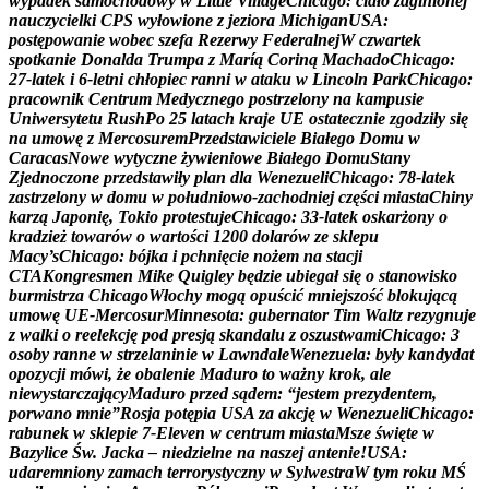
w
y
p
a
d
e
k
s
a
m
o
c
h
o
d
o
w
y
w
L
i
t
t
l
e
V
i
l
l
a
g
e
C
h
i
c
a
g
o
:
c
i
a
ł
o
z
a
g
i
n
i
o
n
e
j
n
a
u
c
z
y
c
i
e
l
k
i
C
P
S
w
y
ł
o
w
i
o
n
e
z
j
e
z
i
o
r
a
M
i
c
h
i
g
a
n
U
S
A
:
p
o
s
t
ę
p
o
w
a
n
i
e
w
o
b
e
c
s
z
e
f
a
R
e
z
e
r
w
y
F
e
d
e
r
a
l
n
e
j
W
c
z
w
a
r
t
e
k
s
p
o
t
k
a
n
i
e
D
o
n
a
l
d
a
T
r
u
m
p
a
z
M
a
r
í
ą
C
o
r
i
n
ą
M
a
c
h
a
d
o
C
h
i
c
a
g
o
:
2
7
-
l
a
t
e
k
i
6
-
l
e
t
n
i
c
h
ł
o
p
i
e
c
r
a
n
n
i
w
a
t
a
k
u
w
L
i
n
c
o
l
n
P
a
r
k
C
h
i
c
a
g
o
:
p
r
a
c
o
w
n
i
k
C
e
n
t
r
u
m
M
e
d
y
c
z
n
e
g
o
p
o
s
t
r
z
e
l
o
n
y
n
a
k
a
m
p
u
s
i
e
U
n
i
w
e
r
s
y
t
e
t
u
R
u
s
h
P
o
2
5
l
a
t
a
c
h
k
r
a
j
e
U
E
o
s
t
a
t
e
c
z
n
i
e
z
g
o
d
z
i
ł
y
s
i
ę
n
a
u
m
o
w
ę
z
M
e
r
c
o
s
u
r
e
m
P
r
z
e
d
s
t
a
w
i
c
i
e
l
e
B
i
a
ł
e
g
o
D
o
m
u
w
C
a
r
a
c
a
s
N
o
w
e
w
y
t
y
c
z
n
e
ż
y
w
i
e
n
i
o
w
e
B
i
a
ł
e
g
o
D
o
m
u
S
t
a
n
y
Z
j
e
d
n
o
c
z
o
n
e
p
r
z
e
d
s
t
a
w
i
ł
y
p
l
a
n
d
l
a
W
e
n
e
z
u
e
l
i
C
h
i
c
a
g
o
:
7
8
-
l
a
t
e
k
z
a
s
t
r
z
e
l
o
n
y
w
d
o
m
u
w
p
o
ł
u
d
n
i
o
w
o
-
z
a
c
h
o
d
n
i
e
j
c
z
ę
ś
c
i
m
i
a
s
t
a
C
h
i
n
y
k
a
r
z
ą
J
a
p
o
n
i
ę
,
T
o
k
i
o
p
r
o
t
e
s
t
u
j
e
C
h
i
c
a
g
o
:
3
3
-
l
a
t
e
k
o
s
k
a
r
ż
o
n
y
o
k
r
a
d
z
i
e
ż
t
o
w
a
r
ó
w
o
w
a
r
t
o
ś
c
i
1
2
0
0
d
o
l
a
r
ó
w
z
e
s
k
l
e
p
u
M
a
c
y
’
s
C
h
i
c
a
g
o
:
b
ó
j
k
a
i
p
c
h
n
i
ę
c
i
e
n
o
ż
e
m
n
a
s
t
a
c
j
i
C
T
A
K
o
n
g
r
e
s
m
e
n
M
i
k
e
Q
u
i
g
l
e
y
b
ę
d
z
i
e
u
b
i
e
g
a
ł
s
i
ę
o
s
t
a
n
o
w
i
s
k
o
b
u
r
m
i
s
t
r
z
a
C
h
i
c
a
g
o
W
ł
o
c
h
y
m
o
g
ą
o
p
u
ś
c
i
ć
m
n
i
e
j
s
z
o
ś
ć
b
l
o
k
u
j
ą
c
ą
u
m
o
w
ę
U
E
-
M
e
r
c
o
s
u
r
M
i
n
n
e
s
o
t
a
:
g
u
b
e
r
n
a
t
o
r
T
i
m
W
a
l
t
z
r
e
z
y
g
n
u
j
e
z
w
a
l
k
i
o
r
e
e
l
e
k
c
j
ę
p
o
d
p
r
e
s
j
ą
s
k
a
n
d
a
l
u
z
o
s
z
u
s
t
w
a
m
i
C
h
i
c
a
g
o
:
3
o
s
o
b
y
r
a
n
n
e
w
s
t
r
z
e
l
a
n
i
n
i
e
w
L
a
w
n
d
a
l
e
W
e
n
e
z
u
e
l
a
:
b
y
ł
y
k
a
n
d
y
d
a
t
o
p
o
z
y
c
j
i
m
ó
w
i
,
ż
e
o
b
a
l
e
n
i
e
M
a
d
u
r
o
t
o
w
a
ż
n
y
k
r
o
k
,
a
l
e
n
i
e
w
y
s
t
a
r
c
z
a
j
ą
c
y
M
a
d
u
r
o
p
r
z
e
d
s
ą
d
e
m
:
“
j
e
s
t
e
m
p
r
e
z
y
d
e
n
t
e
m
,
p
o
r
w
a
n
o
m
n
i
e
”
R
o
s
j
a
p
o
t
ę
p
i
a
U
S
A
z
a
a
k
c
j
ę
w
W
e
n
e
z
u
e
l
i
C
h
i
c
a
g
o
:
r
a
b
u
n
e
k
w
s
k
l
e
p
i
e
7
-
E
l
e
v
e
n
w
c
e
n
t
r
u
m
m
i
a
s
t
a
M
s
z
e
ś
w
i
ę
t
e
w
B
a
z
y
l
i
c
e
Ś
w
.
J
a
c
k
a
–
n
i
e
d
z
i
e
l
n
e
n
a
n
a
s
z
e
j
a
n
t
e
n
i
e
!
U
S
A
:
u
d
a
r
e
m
n
i
o
n
y
z
a
m
a
c
h
t
e
r
r
o
r
y
s
t
y
c
z
n
y
w
S
y
l
w
e
s
t
r
a
W
t
y
m
r
o
k
u
M
Ś