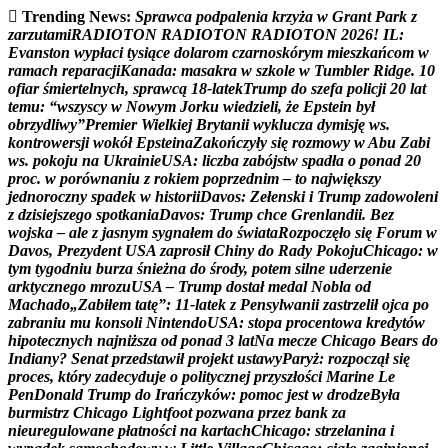
Trending News:
S
p
r
a
w
c
a
p
o
d
p
a
l
e
n
i
a
k
r
z
y
ż
a
w
G
r
a
n
t
P
a
r
k
z
z
a
r
z
u
t
a
m
i
R
A
D
I
O
T
O
N
R
A
D
I
O
T
O
N
R
A
D
I
O
T
O
N
2
0
2
6
!
I
L
:
E
v
a
n
s
t
o
n
w
y
p
ł
a
c
i
t
y
s
i
ą
c
e
d
o
l
a
r
o
m
c
z
a
r
n
o
s
k
ó
r
y
m
m
i
e
s
z
k
a
ń
c
o
m
w
r
a
m
a
c
h
r
e
p
a
r
a
c
j
i
K
a
n
a
d
a
:
m
a
s
a
k
r
a
w
s
z
k
o
l
e
w
T
u
m
b
l
e
r
R
i
d
g
e
.
1
0
o
f
i
a
r
ś
m
i
e
r
t
e
l
n
y
c
h
,
s
p
r
a
w
c
ą
1
8
-
l
a
t
e
k
T
r
u
m
p
d
o
s
z
e
f
a
p
o
l
i
c
j
i
2
0
l
a
t
t
e
m
u
:
“
w
s
z
y
s
c
y
w
N
o
w
y
m
J
o
r
k
u
w
i
e
d
z
i
e
l
i
,
ż
e
E
p
s
t
e
i
n
b
y
ł
o
b
r
z
y
d
l
i
w
y
”
P
r
e
m
i
e
r
W
i
e
l
k
i
e
j
B
r
y
t
a
n
i
i
w
y
k
l
u
c
z
a
d
y
m
i
s
j
ę
w
s
.
k
o
n
t
r
o
w
e
r
s
j
i
w
o
k
ó
ł
E
p
s
t
e
i
n
a
Z
a
k
o
ń
c
z
y
ł
y
s
i
ę
r
o
z
m
o
w
y
w
A
b
u
Z
a
b
i
w
s
.
p
o
k
o
j
u
n
a
U
k
r
a
i
n
i
e
U
S
A
:
l
i
c
z
b
a
z
a
b
ó
j
s
t
w
s
p
a
d
ł
a
o
p
o
n
a
d
2
0
p
r
o
c
.
w
p
o
r
ó
w
n
a
n
i
u
z
r
o
k
i
e
m
p
o
p
r
z
e
d
n
i
m
–
t
o
n
a
j
w
i
ę
k
s
z
y
j
e
d
n
o
r
o
c
z
n
y
s
p
a
d
e
k
w
h
i
s
t
o
r
i
i
D
a
v
o
s
:
Z
e
ł
e
n
s
k
i
i
T
r
u
m
p
z
a
d
o
w
o
l
e
n
i
z
d
z
i
s
i
e
j
s
z
e
g
o
s
p
o
t
k
a
n
i
a
D
a
v
o
s
:
T
r
u
m
p
c
h
c
e
G
r
e
n
l
a
n
d
i
i
.
B
e
z
w
o
j
s
k
a
–
a
l
e
z
j
a
s
n
y
m
s
y
g
n
a
ł
e
m
d
o
ś
w
i
a
t
a
R
o
z
p
o
c
z
ę
ł
o
s
i
ę
F
o
r
u
m
w
D
a
v
o
s
,
P
r
e
z
y
d
e
n
t
U
S
A
z
a
p
r
o
s
i
ł
C
h
i
n
y
d
o
R
a
d
y
P
o
k
o
j
u
C
h
i
c
a
g
o
:
w
t
y
m
t
y
g
o
d
n
i
u
b
u
r
z
a
ś
n
i
e
ż
n
a
d
o
ś
r
o
d
y
,
p
o
t
e
m
s
i
l
n
e
u
d
e
r
z
e
n
i
e
a
r
k
t
y
c
z
n
e
g
o
m
r
o
z
u
U
S
A
–
T
r
u
m
p
d
o
s
t
a
ł
m
e
d
a
l
N
o
b
l
a
o
d
M
a
c
h
a
d
o
„
Z
a
b
i
ł
e
m
t
a
t
ę
”
:
1
1
-
l
a
t
e
k
z
P
e
n
s
y
l
w
a
n
i
i
z
a
s
t
r
z
e
l
i
ł
o
j
c
a
p
o
z
a
b
r
a
n
i
u
m
u
k
o
n
s
o
l
i
N
i
n
t
e
n
d
o
U
S
A
:
s
t
o
p
a
p
r
o
c
e
n
t
o
w
a
k
r
e
d
y
t
ó
w
h
i
p
o
t
e
c
z
n
y
c
h
n
a
j
n
i
ż
s
z
a
o
d
p
o
n
a
d
3
l
a
t
N
a
m
e
c
z
e
C
h
i
c
a
g
o
B
e
a
r
s
d
o
I
n
d
i
a
n
y
?
S
e
n
a
t
p
r
z
e
d
s
t
a
w
i
ł
p
r
o
j
e
k
t
u
s
t
a
w
y
P
a
r
y
ż
:
r
o
z
p
o
c
z
ą
ł
s
i
ę
p
r
o
c
e
s
,
k
t
ó
r
y
z
a
d
e
c
y
d
u
j
e
o
p
o
l
i
t
y
c
z
n
e
j
p
r
z
y
s
z
ł
o
ś
c
i
M
a
r
i
n
e
L
e
P
e
n
D
o
n
a
l
d
T
r
u
m
p
d
o
I
r
a
ń
c
z
y
k
ó
w
:
p
o
m
o
c
j
e
s
t
w
d
r
o
d
z
e
B
y
ł
a
b
u
r
m
i
s
t
r
z
C
h
i
c
a
g
o
L
i
g
h
t
f
o
o
t
p
o
z
w
a
n
a
p
r
z
e
z
b
a
n
k
z
a
n
i
e
u
r
e
g
u
l
o
w
a
n
e
p
ł
a
t
n
o
ś
c
i
n
a
k
a
r
t
a
c
h
C
h
i
c
a
g
o
:
s
t
r
z
e
l
a
n
i
n
a
i