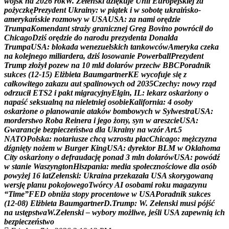
w
o
j
s
k
n
a
2
0
2
6
r
o
k
W
.
Z
e
ł
e
n
s
k
i
d
z
i
ę
k
u
j
e
U
n
i
i
E
u
r
o
p
e
j
s
k
i
e
j
z
a
p
o
ż
y
c
z
k
ę
P
r
e
z
y
d
e
n
t
U
k
r
a
i
n
y
:
w
p
i
ą
t
e
k
i
w
s
o
b
o
t
ę
u
k
r
a
i
ń
s
k
o
-
a
m
e
r
y
k
a
ń
s
k
i
e
r
o
z
m
o
w
y
w
U
S
A
U
S
A
:
z
a
n
a
m
i
o
r
ę
d
z
i
e
T
r
u
m
p
a
K
o
m
e
n
d
a
n
t
s
t
r
a
ż
y
g
r
a
n
i
c
z
n
e
j
G
r
e
g
B
o
v
i
n
o
p
o
w
r
ó
c
i
ł
d
o
C
h
i
c
a
g
o
D
z
i
ś
o
r
ę
d
z
i
e
d
o
n
a
r
o
d
u
p
r
e
z
y
d
e
n
t
a
D
o
n
a
l
d
a
T
r
u
m
p
a
U
S
A
:
b
l
o
k
a
d
a
w
e
n
e
z
u
e
l
s
k
i
c
h
t
a
n
k
o
w
c
ó
w
A
m
e
r
y
k
a
c
z
e
k
a
n
a
k
o
l
e
j
n
e
g
o
m
i
l
i
a
r
d
e
r
a
,
d
z
i
ś
l
o
s
o
w
a
n
i
e
P
o
w
e
r
b
a
l
l
P
r
e
z
y
d
e
n
t
T
r
u
m
p
z
ł
o
ż
y
ł
p
o
z
e
w
n
a
1
0
m
l
d
d
o
l
a
r
ó
w
p
r
z
e
c
i
w
B
B
C
P
o
r
a
d
n
i
k
s
u
k
c
e
s
(
1
2
-
1
5
)
E
l
ż
b
i
e
t
a
B
a
u
m
g
a
r
t
n
e
r
K
E
w
y
c
o
f
u
j
e
s
i
ę
z
c
a
ł
k
o
w
i
t
e
g
o
z
a
k
a
z
u
a
u
t
s
p
a
l
i
n
o
w
y
c
h
o
d
2
0
3
5
C
z
e
c
h
y
:
n
o
w
y
r
z
ą
d
o
d
r
z
u
c
i
ł
E
T
S
2
i
p
a
k
t
m
i
g
r
a
c
y
j
n
y
E
l
g
i
n
,
I
L
:
l
e
k
a
r
z
o
s
k
a
r
ż
o
n
y
o
n
a
p
a
ś
ć
s
e
k
s
u
a
l
n
ą
n
a
n
i
e
l
e
t
n
i
e
j
o
s
o
b
i
e
K
a
l
i
f
o
r
n
i
a
:
4
o
s
o
b
y
o
s
k
a
r
ż
o
n
e
o
p
l
a
n
o
w
a
n
i
e
a
t
a
k
ó
w
b
o
m
b
o
w
y
c
h
w
S
y
l
w
e
s
t
r
a
U
S
A
:
m
o
r
d
e
r
s
t
w
o
R
o
b
a
R
e
i
n
e
r
a
i
j
e
g
o
ż
o
n
y
,
s
y
n
w
a
r
e
s
z
c
i
e
U
S
A
:
G
w
a
r
a
n
c
j
e
b
e
z
p
i
e
c
z
e
ń
s
t
w
a
d
l
a
U
k
r
a
i
n
y
n
a
w
z
ó
r
A
r
t
.
5
N
A
T
O
P
o
l
s
k
a
:
n
o
t
a
r
i
u
s
z
e
c
h
c
ą
w
z
r
o
s
t
u
p
ł
a
c
C
h
i
c
a
g
o
:
m
ę
ż
c
z
y
z
n
a
d
ź
g
n
i
ę
t
y
n
o
ż
e
m
w
B
u
r
g
e
r
K
i
n
g
U
S
A
:
d
y
r
e
k
t
o
r
B
L
M
w
O
k
l
a
h
o
m
a
C
i
t
y
o
s
k
a
r
ż
o
n
y
o
d
e
f
r
a
u
d
a
c
j
ę
p
o
n
a
d
3
m
l
n
d
o
l
a
r
ó
w
U
S
A
:
p
o
w
ó
d
ź
w
s
t
a
n
i
e
W
a
s
z
y
n
g
t
o
n
H
i
s
z
p
a
n
i
a
:
m
e
d
i
a
s
p
o
ł
e
c
z
n
o
ś
c
i
o
w
e
d
l
a
o
s
ó
b
p
o
w
y
ż
e
j
1
6
l
a
t
Z
e
ł
e
n
s
k
i
:
U
k
r
a
i
n
a
p
r
z
e
k
a
z
a
ł
a
U
S
A
s
k
o
r
y
g
o
w
a
n
ą
w
e
r
s
j
ę
p
l
a
n
u
p
o
k
o
j
o
w
e
g
o
T
w
ó
r
c
y
A
I
o
s
o
b
a
m
i
r
o
k
u
m
a
g
a
z
y
n
u
“
T
i
m
e
”
F
E
D
o
b
n
i
ż
a
s
t
o
p
y
p
r
o
c
e
n
t
o
w
e
w
U
S
A
P
o
r
a
d
n
i
k
s
u
k
c
e
s
(
1
2
-
0
8
)
E
l
ż
b
i
e
t
a
B
a
u
m
g
a
r
t
n
e
r
D
.
T
r
u
m
p
:
W
.
Z
e
ł
e
n
s
k
i
m
u
s
i
p
ó
j
ś
ć
n
a
u
s
t
ę
p
s
t
w
a
W
.
Z
e
ł
e
n
s
k
i
–
w
y
b
o
r
y
m
o
ż
l
i
w
e
,
j
e
ś
l
i
U
S
A
z
a
p
e
w
n
i
ą
i
c
h
b
e
z
p
i
e
c
z
e
ń
s
t
w
o