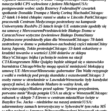
n
a
u
c
z
y
c
i
e
l
k
i
C
P
S
w
y
ł
o
w
i
o
n
e
z
j
e
z
i
o
r
a
M
i
c
h
i
g
a
n
U
S
A
:
p
o
s
t
ę
p
o
w
a
n
i
e
w
o
b
e
c
s
z
e
f
a
R
e
z
e
r
w
y
F
e
d
e
r
a
l
n
e
j
W
c
z
w
a
r
t
e
k
s
p
o
t
k
a
n
i
e
D
o
n
a
l
d
a
T
r
u
m
p
a
z
M
a
r
í
ą
C
o
r
i
n
ą
M
a
c
h
a
d
o
C
h
i
c
a
g
o
:
2
7
-
l
a
t
e
k
i
6
-
l
e
t
n
i
c
h
ł
o
p
i
e
c
r
a
n
n
i
w
a
t
a
k
u
w
L
i
n
c
o
l
n
P
a
r
k
C
h
i
c
a
g
o
:
p
r
a
c
o
w
n
i
k
C
e
n
t
r
u
m
M
e
d
y
c
z
n
e
g
o
p
o
s
t
r
z
e
l
o
n
y
n
a
k
a
m
p
u
s
i
e
U
n
i
w
e
r
s
y
t
e
t
u
R
u
s
h
P
o
2
5
l
a
t
a
c
h
k
r
a
j
e
U
E
o
s
t
a
t
e
c
z
n
i
e
z
g
o
d
z
i
ł
y
s
i
ę
n
a
u
m
o
w
ę
z
M
e
r
c
o
s
u
r
e
m
P
r
z
e
d
s
t
a
w
i
c
i
e
l
e
B
i
a
ł
e
g
o
D
o
m
u
w
C
a
r
a
c
a
s
N
o
w
e
w
y
t
y
c
z
n
e
ż
y
w
i
e
n
i
o
w
e
B
i
a
ł
e
g
o
D
o
m
u
S
t
a
n
y
Z
j
e
d
n
o
c
z
o
n
e
p
r
z
e
d
s
t
a
w
i
ł
y
p
l
a
n
d
l
a
W
e
n
e
z
u
e
l
i
C
h
i
c
a
g
o
:
7
8
-
l
a
t
e
k
z
a
s
t
r
z
e
l
o
n
y
w
d
o
m
u
w
p
o
ł
u
d
n
i
o
w
o
-
z
a
c
h
o
d
n
i
e
j
c
z
ę
ś
c
i
m
i
a
s
t
a
C
h
i
n
y
k
a
r
z
ą
J
a
p
o
n
i
ę
,
T
o
k
i
o
p
r
o
t
e
s
t
u
j
e
C
h
i
c
a
g
o
:
3
3
-
l
a
t
e
k
o
s
k
a
r
ż
o
n
y
o
k
r
a
d
z
i
e
ż
t
o
w
a
r
ó
w
o
w
a
r
t
o
ś
c
i
1
2
0
0
d
o
l
a
r
ó
w
z
e
s
k
l
e
p
u
M
a
c
y
’
s
C
h
i
c
a
g
o
:
b
ó
j
k
a
i
p
c
h
n
i
ę
c
i
e
n
o
ż
e
m
n
a
s
t
a
c
j
i
C
T
A
K
o
n
g
r
e
s
m
e
n
M
i
k
e
Q
u
i
g
l
e
y
b
ę
d
z
i
e
u
b
i
e
g
a
ł
s
i
ę
o
s
t
a
n
o
w
i
s
k
o
b
u
r
m
i
s
t
r
z
a
C
h
i
c
a
g
o
W
ł
o
c
h
y
m
o
g
ą
o
p
u
ś
c
i
ć
m
n
i
e
j
s
z
o
ś
ć
b
l
o
k
u
j
ą
c
ą
u
m
o
w
ę
U
E
-
M
e
r
c
o
s
u
r
M
i
n
n
e
s
o
t
a
:
g
u
b
e
r
n
a
t
o
r
T
i
m
W
a
l
t
z
r
e
z
y
g
n
u
j
e
z
w
a
l
k
i
o
r
e
e
l
e
k
c
j
ę
p
o
d
p
r
e
s
j
ą
s
k
a
n
d
a
l
u
z
o
s
z
u
s
t
w
a
m
i
C
h
i
c
a
g
o
:
3
o
s
o
b
y
r
a
n
n
e
w
s
t
r
z
e
l
a
n
i
n
i
e
w
L
a
w
n
d
a
l
e
W
e
n
e
z
u
e
l
a
:
b
y
ł
y
k
a
n
d
y
d
a
t
o
p
o
z
y
c
j
i
m
ó
w
i
,
ż
e
o
b
a
l
e
n
i
e
M
a
d
u
r
o
t
o
w
a
ż
n
y
k
r
o
k
,
a
l
e
n
i
e
w
y
s
t
a
r
c
z
a
j
ą
c
y
M
a
d
u
r
o
p
r
z
e
d
s
ą
d
e
m
:
“
j
e
s
t
e
m
p
r
e
z
y
d
e
n
t
e
m
,
p
o
r
w
a
n
o
m
n
i
e
”
R
o
s
j
a
p
o
t
ę
p
i
a
U
S
A
z
a
a
k
c
j
ę
w
W
e
n
e
z
u
e
l
i
C
h
i
c
a
g
o
:
r
a
b
u
n
e
k
w
s
k
l
e
p
i
e
7
-
E
l
e
v
e
n
w
c
e
n
t
r
u
m
m
i
a
s
t
a
M
s
z
e
ś
w
i
ę
t
e
w
B
a
z
y
l
i
c
e
Ś
w
.
J
a
c
k
a
–
n
i
e
d
z
i
e
l
n
e
n
a
n
a
s
z
e
j
a
n
t
e
n
i
e
!
U
S
A
:
u
d
a
r
e
m
n
i
o
n
y
z
a
m
a
c
h
t
e
r
r
o
r
y
s
t
y
c
z
n
y
w
S
y
l
w
e
s
t
r
a
W
t
y
m
r
o
k
u
M
Ś
w
p
i
ł
c
e
n
o
ż
n
e
j
w
A
m
e
r
y
c
e
P
ó
ł
n
o
c
n
e
j
P
r
e
z
y
d
e
n
t
W
e
n
e
z
u
e
l
i
o
t
w
a
r
t
y