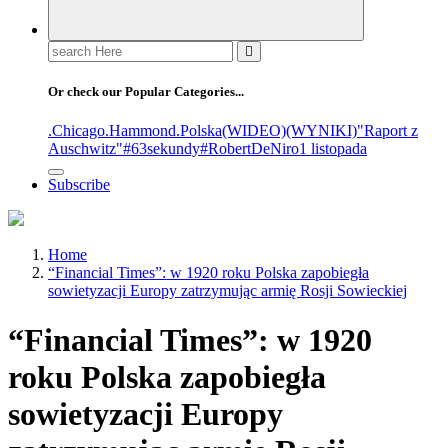
Or check our Popular Categories...
.Chicago
.Hammond
.Polska
(WIDEO)
(WYNIKI)
"Raport z
Auschwitz"
#63sekundy
#RobertDeNiro
1 listopada
Subscribe
Home
“Financial Times”: w 1920 roku Polska zapobiegła
sowietyzacji Europy zatrzymując armię Rosji Sowieckiej
“Financial Times”: w 1920
roku Polska zapobiegła
sowietyzacji Europy