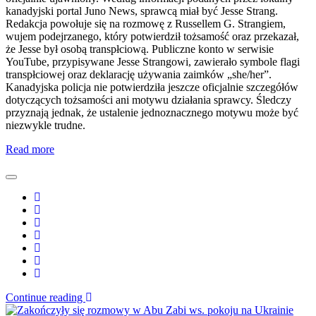
kanadyjski portal Juno News, sprawcą miał być Jesse Strang.
Redakcja powołuje się na rozmowę z Russellem G. Strangiem,
wujem podejrzanego, który potwierdził tożsamość oraz przekazał,
że Jesse był osobą transpłciową. Publiczne konto w serwisie
YouTube, przypisywane Jesse Strangowi, zawierało symbole flagi
transpłciowej oraz deklarację używania zaimków „she/her”.
Kanadyjska policja nie potwierdziła jeszcze oficjalnie szczegółów
dotyczących tożsamości ani motywu działania sprawcy. Śledczy
przyznają jednak, że ustalenie jednoznacznego motywu może być
niezwykle trudne.
Read more
Continue reading