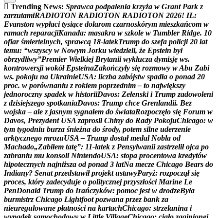
Trending News:
S
p
r
a
w
c
a
p
o
d
p
a
l
e
n
i
a
k
r
z
y
ż
a
w
G
r
a
n
t
P
a
r
k
z
z
a
r
z
u
t
a
m
i
R
A
D
I
O
T
O
N
R
A
D
I
O
T
O
N
R
A
D
I
O
T
O
N
2
0
2
6
!
I
L
:
E
v
a
n
s
t
o
n
w
y
p
ł
a
c
i
t
y
s
i
ą
c
e
d
o
l
a
r
o
m
c
z
a
r
n
o
s
k
ó
r
y
m
m
i
e
s
z
k
a
ń
c
o
m
w
r
a
m
a
c
h
r
e
p
a
r
a
c
j
i
K
a
n
a
d
a
:
m
a
s
a
k
r
a
w
s
z
k
o
l
e
w
T
u
m
b
l
e
r
R
i
d
g
e
.
1
0
o
f
i
a
r
ś
m
i
e
r
t
e
l
n
y
c
h
,
s
p
r
a
w
c
ą
1
8
-
l
a
t
e
k
T
r
u
m
p
d
o
s
z
e
f
a
p
o
l
i
c
j
i
2
0
l
a
t
t
e
m
u
:
“
w
s
z
y
s
c
y
w
N
o
w
y
m
J
o
r
k
u
w
i
e
d
z
i
e
l
i
,
ż
e
E
p
s
t
e
i
n
b
y
ł
o
b
r
z
y
d
l
i
w
y
”
P
r
e
m
i
e
r
W
i
e
l
k
i
e
j
B
r
y
t
a
n
i
i
w
y
k
l
u
c
z
a
d
y
m
i
s
j
ę
w
s
.
k
o
n
t
r
o
w
e
r
s
j
i
w
o
k
ó
ł
E
p
s
t
e
i
n
a
Z
a
k
o
ń
c
z
y
ł
y
s
i
ę
r
o
z
m
o
w
y
w
A
b
u
Z
a
b
i
w
s
.
p
o
k
o
j
u
n
a
U
k
r
a
i
n
i
e
U
S
A
:
l
i
c
z
b
a
z
a
b
ó
j
s
t
w
s
p
a
d
ł
a
o
p
o
n
a
d
2
0
p
r
o
c
.
w
p
o
r
ó
w
n
a
n
i
u
z
r
o
k
i
e
m
p
o
p
r
z
e
d
n
i
m
–
t
o
n
a
j
w
i
ę
k
s
z
y
j
e
d
n
o
r
o
c
z
n
y
s
p
a
d
e
k
w
h
i
s
t
o
r
i
i
D
a
v
o
s
:
Z
e
ł
e
n
s
k
i
i
T
r
u
m
p
z
a
d
o
w
o
l
e
n
i
z
d
z
i
s
i
e
j
s
z
e
g
o
s
p
o
t
k
a
n
i
a
D
a
v
o
s
:
T
r
u
m
p
c
h
c
e
G
r
e
n
l
a
n
d
i
i
.
B
e
z
w
o
j
s
k
a
–
a
l
e
z
j
a
s
n
y
m
s
y
g
n
a
ł
e
m
d
o
ś
w
i
a
t
a
R
o
z
p
o
c
z
ę
ł
o
s
i
ę
F
o
r
u
m
w
D
a
v
o
s
,
P
r
e
z
y
d
e
n
t
U
S
A
z
a
p
r
o
s
i
ł
C
h
i
n
y
d
o
R
a
d
y
P
o
k
o
j
u
C
h
i
c
a
g
o
:
w
t
y
m
t
y
g
o
d
n
i
u
b
u
r
z
a
ś
n
i
e
ż
n
a
d
o
ś
r
o
d
y
,
p
o
t
e
m
s
i
l
n
e
u
d
e
r
z
e
n
i
e
a
r
k
t
y
c
z
n
e
g
o
m
r
o
z
u
U
S
A
–
T
r
u
m
p
d
o
s
t
a
ł
m
e
d
a
l
N
o
b
l
a
o
d
M
a
c
h
a
d
o
„
Z
a
b
i
ł
e
m
t
a
t
ę
”
:
1
1
-
l
a
t
e
k
z
P
e
n
s
y
l
w
a
n
i
i
z
a
s
t
r
z
e
l
i
ł
o
j
c
a
p
o
z
a
b
r
a
n
i
u
m
u
k
o
n
s
o
l
i
N
i
n
t
e
n
d
o
U
S
A
:
s
t
o
p
a
p
r
o
c
e
n
t
o
w
a
k
r
e
d
y
t
ó
w
h
i
p
o
t
e
c
z
n
y
c
h
n
a
j
n
i
ż
s
z
a
o
d
p
o
n
a
d
3
l
a
t
N
a
m
e
c
z
e
C
h
i
c
a
g
o
B
e
a
r
s
d
o
I
n
d
i
a
n
y
?
S
e
n
a
t
p
r
z
e
d
s
t
a
w
i
ł
p
r
o
j
e
k
t
u
s
t
a
w
y
P
a
r
y
ż
:
r
o
z
p
o
c
z
ą
ł
s
i
ę
p
r
o
c
e
s
,
k
t
ó
r
y
z
a
d
e
c
y
d
u
j
e
o
p
o
l
i
t
y
c
z
n
e
j
p
r
z
y
s
z
ł
o
ś
c
i
M
a
r
i
n
e
L
e
P
e
n
D
o
n
a
l
d
T
r
u
m
p
d
o
I
r
a
ń
c
z
y
k
ó
w
:
p
o
m
o
c
j
e
s
t
w
d
r
o
d
z
e
B
y
ł
a
b
u
r
m
i
s
t
r
z
C
h
i
c
a
g
o
L
i
g
h
t
f
o
o
t
p
o
z
w
a
n
a
p
r
z
e
z
b
a
n
k
z
a
n
i
e
u
r
e
g
u
l
o
w
a
n
e
p
ł
a
t
n
o
ś
c
i
n
a
k
a
r
t
a
c
h
C
h
i
c
a
g
o
:
s
t
r
z
e
l
a
n
i
n
a
i
w
y
p
a
d
e
k
s
a
m
o
c
h
o
d
o
w
y
w
L
i
t
t
l
e
V
i
l
l
a
g
e
C
h
i
c
a
g
o
:
c
i
a
ł
o
z
a
g
i
n
i
o
n
e
j