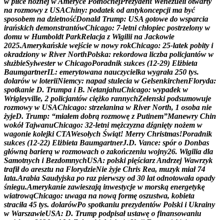
w
p
i
ł
c
e
n
o
ż
n
e
j
w
A
m
e
r
y
c
e
P
ó
ł
n
o
c
n
e
j
P
r
e
z
y
d
e
n
t
W
e
n
e
z
u
e
l
i
o
t
w
a
r
t
y
n
a
r
o
z
m
o
w
y
z
U
S
A
C
h
i
n
y
:
p
o
d
a
t
e
k
o
d
a
n
t
y
k
o
n
c
e
p
c
j
i
m
a
b
y
ć
s
p
o
s
o
b
e
m
n
a
d
z
i
e
t
n
o
ś
ć
D
o
n
a
l
d
T
r
u
m
p
:
U
S
A
g
o
t
o
w
e
d
o
w
s
p
a
r
c
i
a
i
r
a
ń
s
k
i
c
h
d
e
m
o
n
s
t
r
a
n
t
ó
w
C
h
i
c
a
g
o
:
7
-
l
e
t
n
i
c
h
ł
o
p
i
e
c
p
o
s
t
r
z
e
l
o
n
y
w
d
o
m
u
w
H
u
m
b
o
l
d
t
P
a
r
k
R
e
l
a
c
j
a
z
W
i
g
i
l
i
i
n
a
J
a
c
k
o
w
i
e
2
0
2
5
.
A
m
e
r
y
k
a
ń
s
k
i
e
w
e
j
ś
c
i
e
w
n
o
w
y
r
o
k
C
h
i
c
a
g
o
:
2
5
-
l
a
t
e
k
p
o
b
i
t
y
i
o
k
r
a
d
z
i
o
n
y
w
R
i
v
e
r
N
o
r
t
h
P
o
l
s
k
a
:
r
e
k
o
r
d
o
w
a
l
i
c
z
b
a
p
o
l
i
c
j
a
n
t
ó
w
w
s
ł
u
ż
b
i
e
S
y
l
w
e
s
t
e
r
w
C
h
i
c
a
g
o
P
o
r
a
d
n
i
k
s
u
k
c
e
s
(
1
2
-
2
9
)
E
l
ż
b
i
e
t
a
B
a
u
m
g
a
r
t
n
e
r
I
L
:
e
m
e
r
y
t
o
w
a
n
a
n
a
u
c
z
y
c
i
e
l
k
a
w
y
g
r
a
ł
a
2
5
0
t
y
s
.
d
o
l
a
r
ó
w
w
l
o
t
e
r
i
i
N
i
e
m
c
y
:
n
a
p
a
d
s
t
u
l
e
c
i
a
w
G
e
l
s
e
n
k
i
r
c
h
e
n
F
l
o
r
y
d
a
:
s
p
o
t
k
a
n
i
e
D
.
T
r
u
m
p
a
i
B
.
N
e
t
a
n
j
a
h
u
C
h
i
c
a
g
o
:
w
y
p
a
d
e
k
w
W
r
i
g
l
e
y
v
i
l
l
e
,
2
p
o
l
i
c
j
a
n
t
ó
w
c
i
ę
ż
k
o
r
a
n
n
y
c
h
Z
e
ł
e
n
s
k
i
p
o
d
s
u
m
o
w
u
j
e
r
o
z
m
o
w
y
w
U
S
A
C
h
i
c
a
g
o
:
s
t
r
z
e
l
a
n
i
n
a
w
R
i
v
e
r
N
o
r
t
h
,
1
o
s
o
b
a
n
i
e
ż
y
j
e
D
.
T
r
u
m
p
:
“
m
i
a
ł
e
m
d
o
b
r
ą
r
o
z
m
o
w
ę
z
P
u
t
i
n
e
m
”
M
a
n
e
w
r
y
C
h
i
n
w
o
k
ó
ł
T
a
j
w
a
n
u
C
h
i
c
a
g
o
:
3
2
-
l
e
t
n
i
m
ę
ż
c
z
y
z
n
a
d
ź
g
n
i
ę
t
y
n
o
ż
e
m
w
w
a
g
o
n
i
e
k
o
l
e
j
k
i
C
T
A
W
e
s
o
ł
y
c
h
Ś
w
i
ą
t
!
M
e
r
r
y
C
h
r
i
s
t
m
a
s
!
P
o
r
a
d
n
i
k
s
u
k
c
e
s
(
1
2
-
2
2
)
E
l
ż
b
i
e
t
a
B
a
u
m
g
a
r
t
n
e
r
J
.
D
.
V
a
n
c
e
:
s
p
ó
r
o
D
o
n
b
a
s
g
ł
ó
w
n
ą
b
a
r
i
e
r
ą
w
r
o
z
m
o
w
a
c
h
o
z
a
k
o
ń
c
z
e
n
i
u
w
o
j
n
y
2
6
.
W
i
g
i
l
i
a
d
l
a
S
a
m
o
t
n
y
c
h
i
B
e
z
d
o
m
n
y
c
h
U
S
A
:
p
o
l
s
k
i
p
i
ę
ś
c
i
a
r
z
A
n
d
r
z
e
j
W
a
w
r
z
y
k
t
r
a
f
i
ł
d
o
a
r
e
s
z
t
u
n
a
F
l
o
r
y
d
z
i
e
N
i
e
ż
y
j
e
C
h
r
i
s
R
e
a
,
m
u
z
y
k
m
i
a
ł
7
4
l
a
t
a
.
A
r
a
b
i
a
S
a
u
d
y
j
s
k
a
p
o
r
a
z
p
i
e
r
w
s
z
y
o
d
3
0
l
a
t
o
d
n
o
t
o
w
a
ł
a
o
p
a
d
y
ś
n
i
e
g
u
.
A
m
e
r
y
k
a
n
i
e
z
a
w
i
e
s
z
a
j
ą
i
n
w
e
s
t
y
c
j
e
w
m
o
r
s
k
ą
e
n
e
r
g
e
t
y
k
ę
w
i
a
t
r
o
w
ą
C
h
i
c
a
g
o
:
u
w
a
g
a
n
a
n
o
w
ą
f
o
r
m
ę
o
s
z
u
s
t
w
a
,
k
o
b
i
e
t
a
s
t
r
a
c
i
ł
a
4
5
t
y
s
.
d
o
l
a
r
ó
w
P
o
s
p
o
t
k
a
n
i
u
p
r
e
z
y
d
e
n
t
ó
w
P
o
l
s
k
i
i
U
k
r
a
i
n
y
w
W
a
r
s
z
a
w
i
e
U
S
A
:
D
.
T
r
u
m
p
p
o
d
p
i
s
a
ł
u
s
t
a
w
ę
o
f
i
n
a
n
s
o
w
a
n
i
u