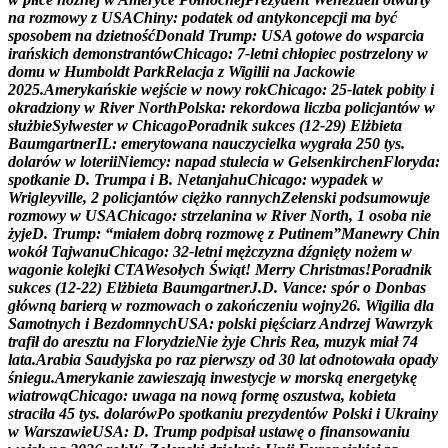
n
a
r
o
z
m
o
w
y
z
U
S
A
C
h
i
n
y
:
p
o
d
a
t
e
k
o
d
a
n
t
y
k
o
n
c
e
p
c
j
i
m
a
b
y
ć
s
p
o
s
o
b
e
m
n
a
d
z
i
e
t
n
o
ś
ć
D
o
n
a
l
d
T
r
u
m
p
:
U
S
A
g
o
t
o
w
e
d
o
w
s
p
a
r
c
i
a
i
r
a
ń
s
k
i
c
h
d
e
m
o
n
s
t
r
a
n
t
ó
w
C
h
i
c
a
g
o
:
7
-
l
e
t
n
i
c
h
ł
o
p
i
e
c
p
o
s
t
r
z
e
l
o
n
y
w
d
o
m
u
w
H
u
m
b
o
l
d
t
P
a
r
k
R
e
l
a
c
j
a
z
W
i
g
i
l
i
i
n
a
J
a
c
k
o
w
i
e
2
0
2
5
.
A
m
e
r
y
k
a
ń
s
k
i
e
w
e
j
ś
c
i
e
w
n
o
w
y
r
o
k
C
h
i
c
a
g
o
:
2
5
-
l
a
t
e
k
p
o
b
i
t
y
i
o
k
r
a
d
z
i
o
n
y
w
R
i
v
e
r
N
o
r
t
h
P
o
l
s
k
a
:
r
e
k
o
r
d
o
w
a
l
i
c
z
b
a
p
o
l
i
c
j
a
n
t
ó
w
w
s
ł
u
ż
b
i
e
S
y
l
w
e
s
t
e
r
w
C
h
i
c
a
g
o
P
o
r
a
d
n
i
k
s
u
k
c
e
s
(
1
2
-
2
9
)
E
l
ż
b
i
e
t
a
B
a
u
m
g
a
r
t
n
e
r
I
L
:
e
m
e
r
y
t
o
w
a
n
a
n
a
u
c
z
y
c
i
e
l
k
a
w
y
g
r
a
ł
a
2
5
0
t
y
s
.
d
o
l
a
r
ó
w
w
l
o
t
e
r
i
i
N
i
e
m
c
y
:
n
a
p
a
d
s
t
u
l
e
c
i
a
w
G
e
l
s
e
n
k
i
r
c
h
e
n
F
l
o
r
y
d
a
:
s
p
o
t
k
a
n
i
e
D
.
T
r
u
m
p
a
i
B
.
N
e
t
a
n
j
a
h
u
C
h
i
c
a
g
o
:
w
y
p
a
d
e
k
w
W
r
i
g
l
e
y
v
i
l
l
e
,
2
p
o
l
i
c
j
a
n
t
ó
w
c
i
ę
ż
k
o
r
a
n
n
y
c
h
Z
e
ł
e
n
s
k
i
p
o
d
s
u
m
o
w
u
j
e
r
o
z
m
o
w
y
w
U
S
A
C
h
i
c
a
g
o
:
s
t
r
z
e
l
a
n
i
n
a
w
R
i
v
e
r
N
o
r
t
h
,
1
o
s
o
b
a
n
i
e
ż
y
j
e
D
.
T
r
u
m
p
:
“
m
i
a
ł
e
m
d
o
b
r
ą
r
o
z
m
o
w
ę
z
P
u
t
i
n
e
m
”
M
a
n
e
w
r
y
C
h
i
n
w
o
k
ó
ł
T
a
j
w
a
n
u
C
h
i
c
a
g
o
:
3
2
-
l
e
t
n
i
m
ę
ż
c
z
y
z
n
a
d
ź
g
n
i
ę
t
y
n
o
ż
e
m
w
w
a
g
o
n
i
e
k
o
l
e
j
k
i
C
T
A
W
e
s
o
ł
y
c
h
Ś
w
i
ą
t
!
M
e
r
r
y
C
h
r
i
s
t
m
a
s
!
P
o
r
a
d
n
i
k
s
u
k
c
e
s
(
1
2
-
2
2
)
E
l
ż
b
i
e
t
a
B
a
u
m
g
a
r
t
n
e
r
J
.
D
.
V
a
n
c
e
:
s
p
ó
r
o
D
o
n
b
a
s
g
ł
ó
w
n
ą
b
a
r
i
e
r
ą
w
r
o
z
m
o
w
a
c
h
o
z
a
k
o
ń
c
z
e
n
i
u
w
o
j
n
y
2
6
.
W
i
g
i
l
i
a
d
l
a
S
a
m
o
t
n
y
c
h
i
B
e
z
d
o
m
n
y
c
h
U
S
A
:
p
o
l
s
k
i
p
i
ę
ś
c
i
a
r
z
A
n
d
r
z
e
j
W
a
w
r
z
y
k
t
r
a
f
i
ł
d
o
a
r
e
s
z
t
u
n
a
F
l
o
r
y
d
z
i
e
N
i
e
ż
y
j
e
C
h
r
i
s
R
e
a
,
m
u
z
y
k
m
i
a
ł
7
4
l
a
t
a
.
A
r
a
b
i
a
S
a
u
d
y
j
s
k
a
p
o
r
a
z
p
i
e
r
w
s
z
y
o
d
3
0
l
a
t
o
d
n
o
t
o
w
a
ł
a
o
p
a
d
y
ś
n
i
e
g
u
.
A
m
e
r
y
k
a
n
i
e
z
a
w
i
e
s
z
a
j
ą
i
n
w
e
s
t
y
c
j
e
w
m
o
r
s
k
ą
e
n
e
r
g
e
t
y
k
ę
w
i
a
t
r
o
w
ą
C
h
i
c
a
g
o
:
u
w
a
g
a
n
a
n
o
w
ą
f
o
r
m
ę
o
s
z
u
s
t
w
a
,
k
o
b
i
e
t
a
s
t
r
a
c
i
ł
a
4
5
t
y
s
.
d
o
l
a
r
ó
w
P
o
s
p
o
t
k
a
n
i
u
p
r
e
z
y
d
e
n
t
ó
w
P
o
l
s
k
i
i
U
k
r
a
i
n
y
w
W
a
r
s
z
a
w
i
e
U
S
A
:
D
.
T
r
u
m
p
p
o
d
p
i
s
a
ł
u
s
t
a
w
ę
o
f
i
n
a
n
s
o
w
a
n
i
u