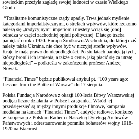
sowieckim przeżyła zagładę swojej ludności w czasie Wielkiego
Głodu.
“Totalitarne komunistyczne rządy upadły. Trwa jednak myślenie
kategoriami imperialistycznymi, o strefach wpływów, które rzekomo
należą się „tradycyjnym” imperiom i niestety wciąż się [ono]
odradza w części zachodniej opinii politycznej. Dlatego trzeba
pamiętać o roku 1920: Europa Środkowo-Wschodnia, do której dziś
należy także Ukraina, nie chce być w niczyjej strefie wpływów.
Kraje te mają prawo do niepodległości. Po stu latach pamiętają tych,
którzy bronili ich istnienia, a także o cenie, jaką płacić się za utratę
niepodległości” – podkreśla w zakończeniu profesor Andrzej
Nowak.
“Financial Times” będzie publikował artykuł pt. “100 years ago:
Lessons from the Battle of Warsaw” do 17 sierpnia.
Polska Fundacja Narodowa z okazji 100-lecia Bitwy Warszawskiej
podjęła liczne działania w Polsce i za granicą. Wśród jej
przedsięwzięć są między innymi produkcje filmowe, kampania
medialna na łamach “Financial Times”, audycje radiowe, konkursy
w kooperacji z Polskim Radiem i Naczelną Dyrekcją Archiwów
Państwowych i odrestaurowanie pomnika bohaterów wojny 1918-
1920 na Białorusi.