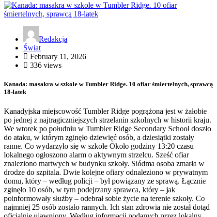
Redakcja
Świat
February 11, 2026
336 views
Kanada: masakra w szkole w Tumbler Ridge. 10 ofiar śmiertelnych, sprawcą
18-latek
Kanadyjska miejscowość Tumbler Ridge pogrążona jest w żałobie
po jednej z najtragiczniejszych strzelanin szkolnych w historii kraju.
We wtorek po południu w Tumbler Ridge Secondary School doszło
do ataku, w którym zginęło dziewięć osób, a dziesiątki zostały
ranne. Co wydarzyło się w szkole Około godziny 13:20 czasu
lokalnego ogłoszono alarm o aktywnym strzelcu. Sześć ofiar
znaleziono martwych w budynku szkoły. Siódma osoba zmarła w
drodze do szpitala. Dwie kolejne ofiary odnaleziono w prywatnym
domu, który – według policji – był powiązany ze sprawą. Łącznie
zginęło 10 osób, w tym podejrzany sprawca, który – jak
poinformowały służby – odebrał sobie życie na terenie szkoły. Co
najmniej 25 osób zostało rannych. Ich stan zdrowia nie został dotąd
oficjalnie ujawniony. Według informacji podanych przez lokalny