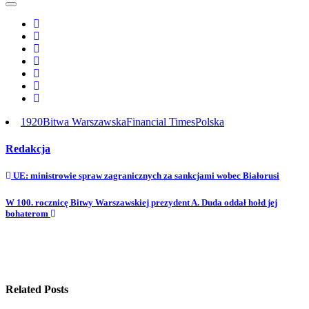
1920
Bitwa Warszawska
Financial Times
Polska
Redakcja
UE: ministrowie spraw zagranicznych za sankcjami wobec Białorusi
W 100. rocznicę Bitwy Warszawskiej prezydent A. Duda oddał hołd jej
bohaterom
Related Posts