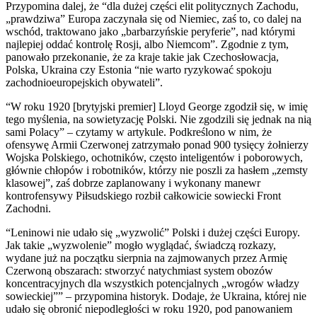
Przypomina dalej, że “dla dużej części elit politycznych Zachodu,
„prawdziwa” Europa zaczynała się od Niemiec, zaś to, co dalej na
wschód, traktowano jako „barbarzyńskie peryferie”, nad którymi
najlepiej oddać kontrolę Rosji, albo Niemcom”. Zgodnie z tym,
panowało przekonanie, że za kraje takie jak Czechosłowacja,
Polska, Ukraina czy Estonia “nie warto ryzykować spokoju
zachodnioeuropejskich obywateli”.
“W roku 1920 [brytyjski premier] Lloyd George zgodził się, w imię
tego myślenia, na sowietyzację Polski. Nie zgodzili się jednak na nią
sami Polacy” – czytamy w artykule. Podkreślono w nim, że
ofensywę Armii Czerwonej zatrzymało ponad 900 tysięcy żołnierzy
Wojska Polskiego, ochotników, często inteligentów i poborowych,
głównie chłopów i robotników, którzy nie poszli za hasłem „zemsty
klasowej”, zaś dobrze zaplanowany i wykonany manewr
kontrofensywy Piłsudskiego rozbił całkowicie sowiecki Front
Zachodni.
“Leninowi nie udało się „wyzwolić” Polski i dużej części Europy.
Jak takie „wyzwolenie” mogło wyglądać, świadczą rozkazy,
wydane już na początku sierpnia na zajmowanych przez Armię
Czerwoną obszarach: stworzyć natychmiast system obozów
koncentracyjnych dla wszystkich potencjalnych „wrogów władzy
sowieckiej”” – przypomina historyk. Dodaje, że Ukraina, której nie
udało się obronić niepodległości w roku 1920, pod panowaniem