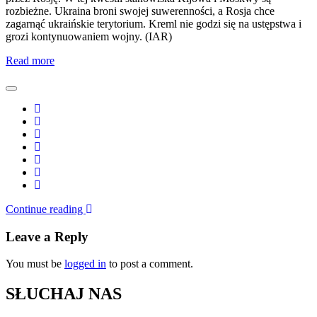
rozbieżne. Ukraina broni swojej suwerenności, a Rosja chce
zagarnąć ukraińskie terytorium. Kreml nie godzi się na ustępstwa i
grozi kontynuowaniem wojny. (IAR)
Read more
Continue reading
Leave a Reply
You must be
logged in
to post a comment.
SŁUCHAJ NAS
Kliknij PLAY, aby słuchać