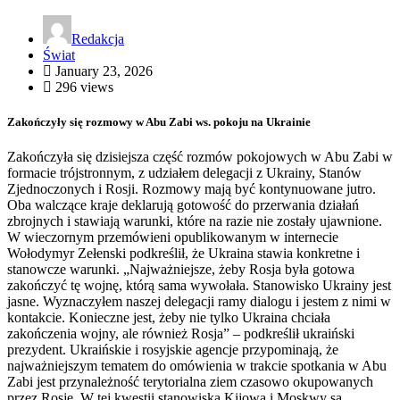
Redakcja
Świat
January 23, 2026
296 views
Zakończyły się rozmowy w Abu Zabi ws. pokoju na Ukrainie
Zakończyła się dzisiejsza część rozmów pokojowych w Abu Zabi w
formacie trójstronnym, z udziałem delegacji z Ukrainy, Stanów
Zjednoczonych i Rosji. Rozmowy mają być kontynuowane jutro.
Oba walczące kraje deklarują gotowość do przerwania działań
zbrojnych i stawiają warunki, które na razie nie zostały ujawnione.
W wieczornym przemówieni opublikowanym w internecie
Wołodymyr Zełenski podkreślił, że Ukraina stawia konkretne i
stanowcze warunki. „Najważniejsze, żeby Rosja była gotowa
zakończyć tę wojnę, którą sama wywołała. Stanowisko Ukrainy jest
jasne. Wyznaczyłem naszej delegacji ramy dialogu i jestem z nimi w
kontakcie. Konieczne jest, żeby nie tylko Ukraina chciała
zakończenia wojny, ale również Rosja” – podkreślił ukraiński
prezydent. Ukraińskie i rosyjskie agencje przypominają, że
najważniejszym tematem do omówienia w trakcie spotkania w Abu
Zabi jest przynależność terytorialna ziem czasowo okupowanych
przez Rosję. W tej kwestii stanowiska Kijowa i Moskwy są