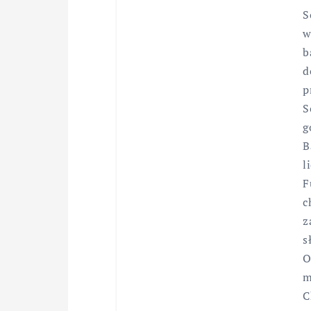
S
w
b
d
p
S
g
B
l
F
c
z
s
O
m
C