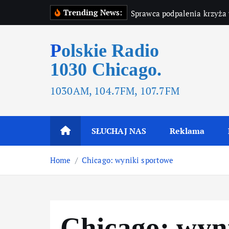
Trending News:
Sprawca podpalenia krzyża 
Polskie Radio
1030 Chicago.
1030AM, 104.7FM, 107.7FM
SŁUCHAJ NAS
Reklama
Home
Chicago: wyniki sportowe
Chicago: wyn