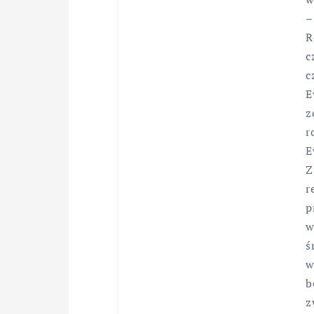
–
R
c
c
E
z
r
E
Z
r
p
w
ś
w
b
z