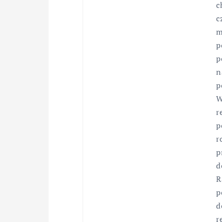
c
c
m
p
p
n
p
W
r
p
r
p
d
R
p
d
r