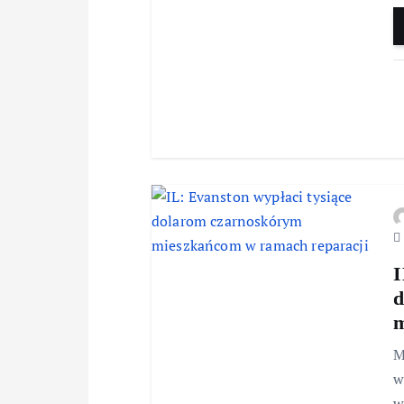
I
d
m
M
w
w