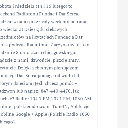
obota i niedziela (14 i 15 lutego) to
eekend Radiotonu Fundacji Dar Serca,
ądźcie z nami przez cały weekend od rana
o wieczora! Dziesiątki ciekawych
rzedmiotów na licytacjach Fundacja Dar
erca podczas Radiotonu. Zaczynamy jutro o
odzinie 8 rano czasu chicagowskiego.
ądźcie z nami, dzwońcie, piszcie smsy,
icytujcie. Dzięki zebranym pieniądzom
undacja Dar Serca pomaga od wielu lat
horym dzieciom! Jeśli chcesz pomóc –
adzwoń lub napisz: 847-440-4470. Jak
łuchać? Radio: 104.7 FM,107.1 FM, 1030 AM
nline: polskieradio.com, TuneIN, Aplikacje
obilne Google + Apple (Polskie Radio 1030
hicago).