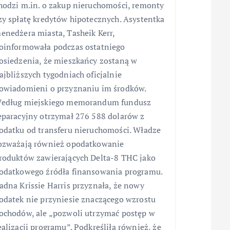
hodzi m.in. o zakup nieruchomości, remonty
zy spłatę kredytów hipotecznych. Asystentka
enedżera miasta, Tasheik Kerr,
oinformowała podczas ostatniego
osiedzenia, że mieszkańcy zostaną w
ajbliższych tygodniach oficjalnie
owiadomieni o przyznaniu im środków.
edług miejskiego memorandum fundusz
eparacyjny otrzymał 276 588 dolarów z
odatku od transferu nieruchomości. Władze
ozważają również opodatkowanie
roduktów zawierających Delta-8 THC jako
odatkowego źródła finansowania programu.
adna Krissie Harris przyznała, że nowy
odatek nie przyniesie znaczącego wzrostu
ochodów, ale „pozwoli utrzymać postęp w
ealizacji programu”. Podkreśliła również, że