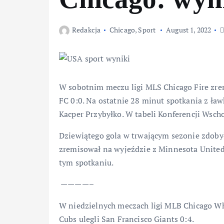
Redakcja
Chicago
,
Sport
August 1, 2022
W sobotnim meczu ligi MLS Chicago Fire zrem
FC 0:0. Na ostatnie 28 minut spotkania z ła
Kacper Przybyłko. W tabeli Konferencji Wscho
Dziewiątego gola w trwającym sezonie zdobył
zremisował na wyjeździe z Minnesota United 4
tym spotkaniu.
————–
W niedzielnych meczach ligi MLB Chicago Whi
Cubs ulegli San Francisco Giants 0:4.