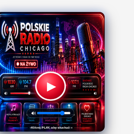
▶
🔊
Kliknij PLAY, aby słuchać