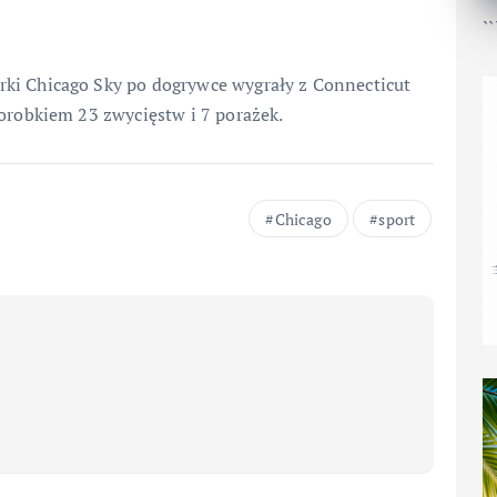
``
ki Chicago Sky po dogrywce wygrały z Connecticut
dorobkiem 23 zwycięstw i 7 porażek.
Chicago
sport