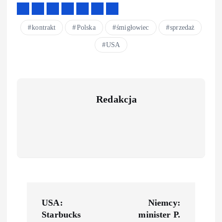
kontrakt
Polska
śmigłowiec
sprzedaż
USA
Redakcja
P
USA:
Niemcy:
o
Starbucks
minister P.