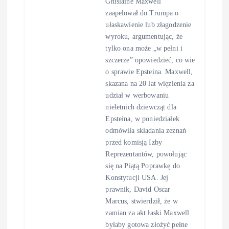
Ghislaine Maxwell
zaapelował do Trumpa o
ułaskawienie lub złagodzenie
wyroku, argumentując, że
tylko ona może „w pełni i
szczerze” opowiedzieć, co wie
o sprawie Epsteina. Maxwell,
skazana na 20 lat więzienia za
udział w werbowaniu
nieletnich dziewcząt dla
Epsteina, w poniedziałek
odmówiła składania zeznań
przed komisją Izby
Reprezentantów, powołując
się na Piątą Poprawkę do
Konstytucji USA. Jej
prawnik, David Oscar
Marcus, stwierdził, że w
zamian za akt łaski Maxwell
byłaby gotowa złożyć pełne