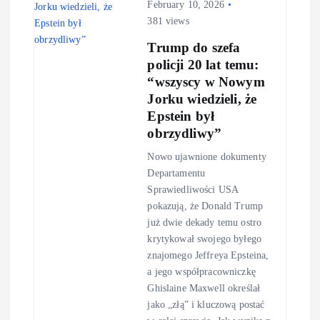
February 10, 2026
i
381 views
Trump do szefa
o
policji 20 lat temu:
“wszyscy w Nowym
n
Jorku wiedzieli, że
Epstein był
obrzydliwy”
Nowo ujawnione dokumenty
Departamentu
Sprawiedliwości USA
pokazują, że Donald Trump
już dwie dekady temu ostro
krytykował swojego byłego
znajomego Jeffreya Epsteina,
a jego współpracowniczkę
Ghislaine Maxwell określał
jako „złą” i kluczową postać