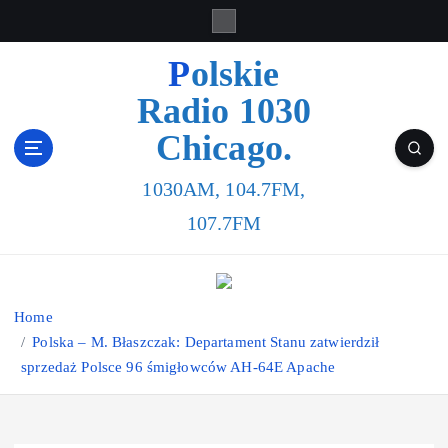
S
k
i
Polskie
p
Radio 1030
t
o
Chicago.
c
o
1030AM, 104.7FM,
n
t
107.7FM
e
n
t
Home
Polska – M. Błaszczak: Departament Stanu zatwierdził
sprzedaż Polsce 96 śmigłowców AH-64E Apache