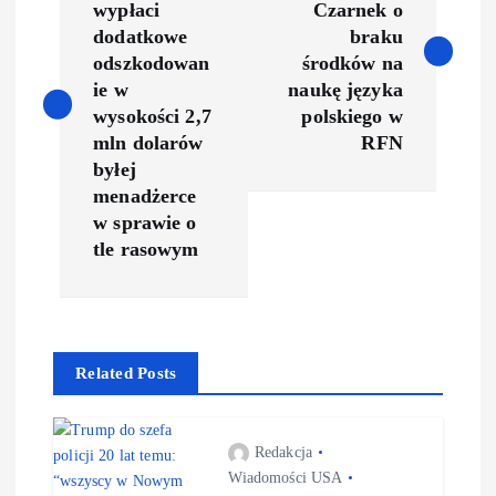
wypłaci
Czarnek o
s
dodatkowe
braku
odszkodowan
środków na
t
ie w
naukę języka
wysokości 2,7
polskiego w
n
mln dolarów
RFN
byłej
a
menadżerce
w sprawie o
v
tle rasowym
i
g
Related Posts
a
Redakcja
t
Wiadomości USA