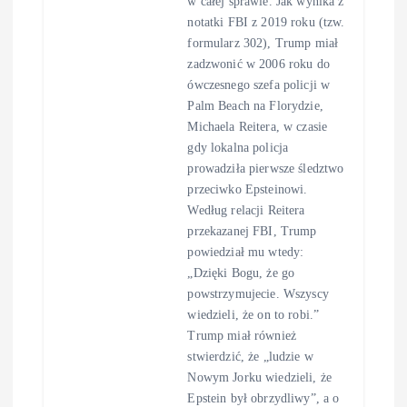
w całej sprawie. Jak wynika z
notatki FBI z 2019 roku (tzw.
formularz 302), Trump miał
zadzwonić w 2006 roku do
ówczesnego szefa policji w
Palm Beach na Florydzie,
Michaela Reitera, w czasie
gdy lokalna policja
prowadziła pierwsze śledztwo
przeciwko Epsteinowi.
Według relacji Reitera
przekazanej FBI, Trump
powiedział mu wtedy:
„Dzięki Bogu, że go
powstrzymujecie. Wszyscy
wiedzieli, że on to robi.”
Trump miał również
stwierdzić, że „ludzie w
Nowym Jorku wiedzieli, że
Epstein był obrzydliwy”, a o