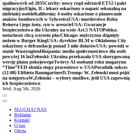
spalinowych od 2035
Czechy: nowy rząd odrzucił ETS2 i pakt
migracyjny
Elgin, IL: lekarz oskarżony o napaść seksualną na
nieletniej osobie
Kalifornia: 4 osoby oskarżone o planowanie
ataków bombowych w Sylwestra
USA: morderstwo Roba
Reinera i jego żony, syn w areszcie
USA: Gwarancje
bezpieczeństwa dla Ukrainy na wzór Art.5 NATO
Polska:
notariusze chcą wzrostu płac
Chicago: mężczyzna dźgnięty
nożem w Burger King
USA: dyrektor BLM w Oklahoma City
oskarżony o defraudację ponad 3 mln dolarów
USA: powódź w
stanie Waszyngton
Hiszpania: media społecznościowe dla osób
powyżej 16 lat
Zełenski: Ukraina przekazała USA skorygowaną
wersję planu pokojowego
Twórcy AI osobami roku magazynu
“Time”
FED obniża stopy procentowe w USA
Poradnik sukces
(12-08) Elżbieta Baumgartner
D.Trump: W. Zełenski musi pójść
na ustępstwa
W.Zełenski – wybory możliwe, jeśli USA zapewnią
ich bezpieczeństwo
Wed. Aug 5th, 2026
SŁUCHAJ NAS
Reklama
Kontakt
O nas
Oferta