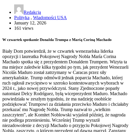
Redakcja
Polityka
,
Wiadomości USA
January 12, 2026
161 views
W czwartek spotkanie Donalda Trumpa z Maríą Coriną Machado
Biały Dom potwierdził, że w czwartek wenezuelska liderka
opozycji i laureatka Pokojowej Nagrody Nobla María Corina
Machado spotka się z prezydentem Donaldem Trumpem. Wizyta ta
ma miejsce zaledwie kilka tygodni po tym, jak prezydent Wenezueli
Nicolás Maduro został zatrzymany w Caracas przez siły
amerykańskie. Trump odmówił jednak poparcia Machado, której
ruch ogłosił zwycięstwo w szeroko kontestowanych wyborach w
2024 r., jako nowej przywódczyni. Stany Zjednoczone poparły
natomiast Delcy Rodríguez, byłą wiceprezydent Maduro. Machado
powiedziała w zeszłym tygodniu, że ma nadzieję osobiście
podziękować Trumpowi za działania przeciwko Maduro i chciałaby
przekazać mu Nagrodę Nobla. Trump nazwał to „wielkim
zaszczytem”, ale Komitet Noblowski wyjaśnił później, że nagroda
nie podlega przeniesieniu. Wcześniej Trump wyraził
niezadowolenie z decyzji Machado o przyjęciu Pokojowej Nagrody
Nobla, zaszczytu, o którym prezydent od dawna marzył. Zapytany