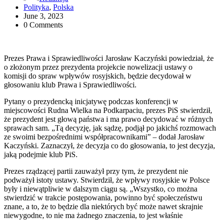
Polityka
,
Polska
June 3, 2023
0 Comments
Prezes Prawa i Sprawiedliwości Jarosław Kaczyński powiedział, że
o złożonym przez prezydenta projekcie nowelizacji ustawy o
komisji do spraw wpływów rosyjskich, będzie decydował w
głosowaniu klub Prawa i Sprawiedliwości.
Pytany o prezydencką inicjatywę podczas konferencji w
miejscowości Rudna Wielka na Podkarpaciu, prezes PiS stwierdził,
że prezydent jest głową państwa i ma prawo decydować w różnych
sprawach sam. „Tą decyzję, jak sądzę, podjął po jakichś rozmowach
ze swoimi bezpośrednimi współpracownikami” – dodał Jarosław
Kaczyński. Zaznaczył, że decyzja co do głosowania, to jest decyzja,
jaką podejmie klub PiS.
Prezes rządzącej partii zauważył przy tym, że prezydent nie
podważył istoty ustawy. Stwierdził, że wpływy rosyjskie w Polsce
były i niewątpliwie w dalszym ciągu są. „Wszystko, co można
stwierdzić w trakcie postępowania, powinno być społeczeństwu
znane, a to, że to będzie dla niektórych być może nawet skrajnie
niewygodne, to nie ma żadnego znaczenia, to jest właśnie