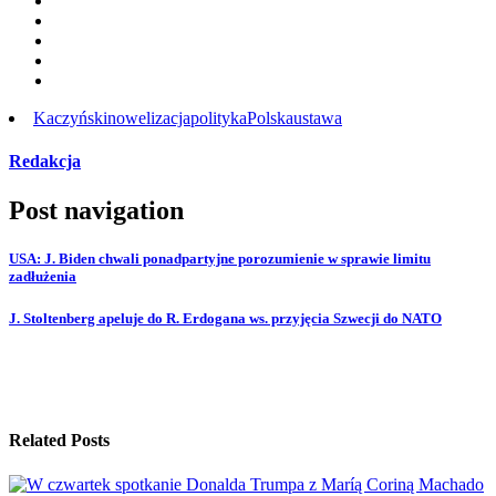
Kaczyński
nowelizacja
polityka
Polska
ustawa
Redakcja
Post navigation
USA: J. Biden chwali ponadpartyjne porozumienie w sprawie limitu
zadłużenia
J. Stoltenberg apeluje do R. Erdogana ws. przyjęcia Szwecji do NATO
Related Posts