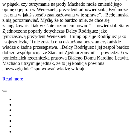
w piątek, czy otrzymanie nagrody Machado może zmienić jego
opinię o jej roli w Wenezueli, prezydent odpowiedział: „Być może
jest ona w jakiś sposób zaangażowana w tę sprawę”. „Będę musiał
z nią porozmawiać. Myślę, że to bardzo miłe, że chce się
zaangażować. I tak właśnie rozumiem powód” – powiedział. Stany
Zjednoczone poparły dotychczas Delcy Rodríguez jako
tymczasową prezydent Wenezueli. Trump opisuje Rodríguez jako
„sojuszniczkę” i nie została ona oskarżona przez amerykańskie
władze o żadne przestępstwa. „Delcy Rodríguez i jej zespół bardzo
dobrze współpracują ze Stanami Zjednoczonymi” – powiedziała w
poniedziałek rzeczniczka prasowa Białego Domu Karoline Leavitt.
Machado utrzymuje jednak, że to jej koalicja powinna
„bezwzględnie” sprawować władzę w kraju.
Read more