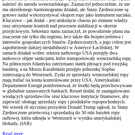
należeć do narodu wenezuelskiego. Zaznaczył jednocześnie, że nie
ma określonego harmonogramu działań, ale Stany Zjednoczone są
gotowe nadal wykorzystywać eksport ropy jako instrument nacisku.
Kluczowe – jak dodał – jest uniknięcie chaosu po zmianie władzy
oraz utrzymanie kontroli nad procesem stabilizacji w okresie
przejściowym. Sekretarz stanu zaznaczył, że powodzenie planu ma
znaczenie nie tylko dla regionu, lecz także dla bezpieczeństwa i
interesów gospodarczych Stanów Zjednoczonych, a jego celem jest
zapobieżenie dalszej niestabilności w Ameryce Łacińskiej. W
ramach działań wobec sektora naftowego USA przejęły dwa
tankowce objęte sankcjami, które transportowały wenezuelską ropę.
Na północnym Atlantyku zatrzymano statek płynący pod rosyjską
banderą, a na Morzu Karaibskim przejęto jednostkę Sophia
zmierzającą do Wenezueli. Zyski ze sprzedaży wenezuelskiej ropy
mają trafiać na konta kontrolowane przez USA. Amerykański
Departament Energii poinformował, że środki będą przechowywane
w globalnie uznawanych bankach. Resort dodał, że zaangażowano
wiodących sprzedawców oraz kluczowe instytucje finansowe, aby
zapewnić obsługę sprzedaży ropy i produktów ropopochodnych.
We wtorek (6 stycznia) prezydent Donald Trump ogłosił, że Stany
Zjednoczone przetworzą i sprzedadzą do 50 mln baryłek ropy
naftowej, która utknęła w Wenezueli w wyniku amerykańskiej
blokady. (IAR)
Read more