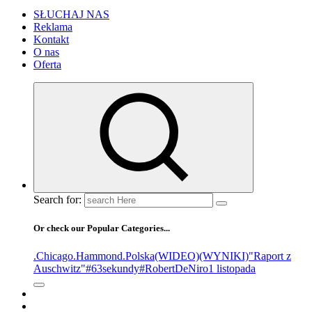
SŁUCHAJ NAS
Reklama
Kontakt
O nas
Oferta
Search for:
Or check our Popular Categories...
.Chicago
.Hammond
.Polska
(WIDEO)
(WYNIKI)
"Raport z
Auschwitz"
#63sekundy
#RobertDeNiro
1 listopada