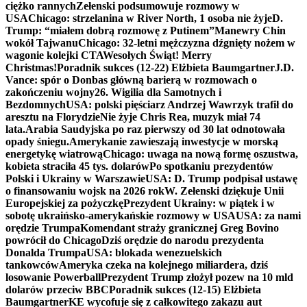
ciężko rannych
Zełenski podsumowuje rozmowy w
USA
Chicago: strzelanina w River North, 1 osoba nie żyje
D.
Trump: “miałem dobrą rozmowę z Putinem”
Manewry Chin
wokół Tajwanu
Chicago: 32-letni mężczyzna dźgnięty nożem w
wagonie kolejki CTA
Wesołych Świąt! Merry
Christmas!
Poradnik sukces (12-22) Elżbieta Baumgartner
J.D.
Vance: spór o Donbas główną barierą w rozmowach o
zakończeniu wojny
26. Wigilia dla Samotnych i
Bezdomnych
USA: polski pięściarz Andrzej Wawrzyk trafił do
aresztu na Florydzie
Nie żyje Chris Rea, muzyk miał 74
lata.
Arabia Saudyjska po raz pierwszy od 30 lat odnotowała
opady śniegu.
Amerykanie zawieszają inwestycje w morską
energetykę wiatrową
Chicago: uwaga na nową formę oszustwa,
kobieta straciła 45 tys. dolarów
Po spotkaniu prezydentów
Polski i Ukrainy w Warszawie
USA: D. Trump podpisał ustawę
o finansowaniu wojsk na 2026 rok
W. Zełenski dziękuje Unii
Europejskiej za pożyczkę
Prezydent Ukrainy: w piątek i w
sobotę ukraińsko-amerykańskie rozmowy w USA
USA: za nami
orędzie Trumpa
Komendant straży granicznej Greg Bovino
powrócił do Chicago
Dziś orędzie do narodu prezydenta
Donalda Trumpa
USA: blokada wenezuelskich
tankowców
Ameryka czeka na kolejnego miliardera, dziś
losowanie Powerball
Prezydent Trump złożył pozew na 10 mld
dolarów przeciw BBC
Poradnik sukces (12-15) Elżbieta
Baumgartner
KE wycofuje się z całkowitego zakazu aut