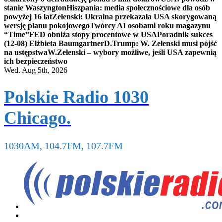
stanie Waszyngton
Hiszpania: media społecznościowe dla osób
powyżej 16 lat
Zełenski: Ukraina przekazała USA skorygowaną
wersję planu pokojowego
Twórcy AI osobami roku magazynu
“Time”
FED obniża stopy procentowe w USA
Poradnik sukces
(12-08) Elżbieta Baumgartner
D.Trump: W. Zełenski musi pójść
na ustępstwa
W.Zełenski – wybory możliwe, jeśli USA zapewnią
ich bezpieczeństwo
Wed. Aug 5th, 2026
Polskie Radio 1030
Chicago.
1030AM, 104.7FM, 107.7FM