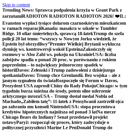
Skip to content
Trending News:
Sprawca podpalenia krzyża w Grant Park z
zarzutami
RADIOTON RADIOTON RADIOTON 2026! ❤️
IL:
Evanston wypłaci tysiące dolarom czarnoskórym mieszkańcom
w ramach reparacji
Kanada: masakra w szkole w Tumbler
Ridge. 10 ofiar śmiertelnych, sprawcą 18-latek
Trump do szefa
policji 20 lat temu: “wszyscy w Nowym Jorku wiedzieli, że
Epstein był obrzydliwy”
Premier Wielkiej Brytanii wyklucza
dymisję ws. kontrowersji wokół Epsteina
Zakończyły się
rozmowy w Abu Zabi ws. pokoju na Ukrainie
USA: liczba
zabójstw spadła o ponad 20 proc. w porównaniu z rokiem
poprzednim – to największy jednoroczny spadek w
historii
Davos: Zełenski i Trump zadowoleni z dzisiejszego
spotkania
Davos: Trump chce Grenlandii. Bez wojska – ale z
jasnym sygnałem do świata
Rozpoczęło się Forum w Davos,
Prezydent USA zaprosił Chiny do Rady Pokoju
Chicago: w tym
tygodniu burza śnieżna do środy, potem silne uderzenie
arktycznego mrozu
USA – Trump dostał medal Nobla od
Machado
„Zabiłem tatę”: 11-latek z Pensylwanii zastrzelił ojca
po zabraniu mu konsoli Nintendo
USA: stopa procentowa
kredytów hipotecznych najniższa od ponad 3 lat
Na mecze
Chicago Bears do Indiany? Senat przedstawił projekt
ustawy
Paryż: rozpoczął się proces, który zadecyduje o
politycznej przyszłości Marine Le Pen
Donald Trump do