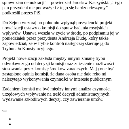
sprawdzian demokracji” – powiedział Jarosław Kaczyński. „Tego
pan prezydent nie podważył i z tego się bardzo cieszymy” –
podkreślił prezes PiS.
Do Sejmu wczoraj po południu wpłynął prezydencki projekt
nowelizacji ustawy o komisji do spraw badania rosyjskich
wpływów. Ustawa weszła w życie w środę, po podpisaniu jej w
poniedziałek przez prezydenta Andrzeja Dudę, który także
zapowiedział, że w trybie kontroli następczej skieruje ją do
Trybunału Konstytucyjnego.
Projekt nowelizacji zakłada między innymi zmianę trybu
odwoławczego od decyzji komisji oraz zniesienie możliwości
stosowania przez komisję środków zaradczych. Mają one być
zastąpione opinią komisji, że dana osoba nie daje rękojmi
należytego wykonywania czynności w interesie publicznym.
Zadaniem komisji ma być między innymi analiza czynności
urzędowych wpływanie na treść decyzji administracyjnych,
wydawanie szkodliwych decyzji czy zawieranie umów.