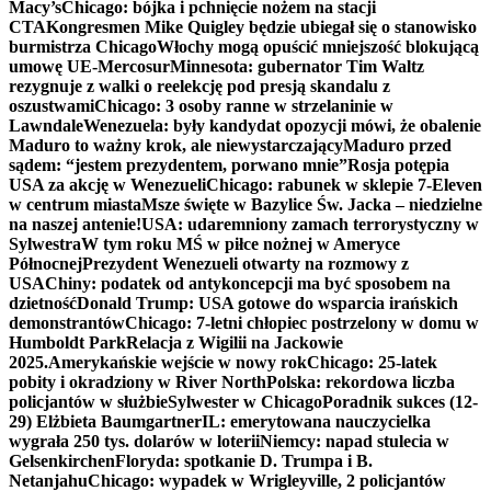
Macy’s
Chicago: bójka i pchnięcie nożem na stacji
CTA
Kongresmen Mike Quigley będzie ubiegał się o stanowisko
burmistrza Chicago
Włochy mogą opuścić mniejszość blokującą
umowę UE-Mercosur
Minnesota: gubernator Tim Waltz
rezygnuje z walki o reelekcję pod presją skandalu z
oszustwami
Chicago: 3 osoby ranne w strzelaninie w
Lawndale
Wenezuela: były kandydat opozycji mówi, że obalenie
Maduro to ważny krok, ale niewystarczający
Maduro przed
sądem: “jestem prezydentem, porwano mnie”
Rosja potępia
USA za akcję w Wenezueli
Chicago: rabunek w sklepie 7-Eleven
w centrum miasta
Msze święte w Bazylice Św. Jacka – niedzielne
na naszej antenie!
USA: udaremniony zamach terrorystyczny w
Sylwestra
W tym roku MŚ w piłce nożnej w Ameryce
Północnej
Prezydent Wenezueli otwarty na rozmowy z
USA
Chiny: podatek od antykoncepcji ma być sposobem na
dzietność
Donald Trump: USA gotowe do wsparcia irańskich
demonstrantów
Chicago: 7-letni chłopiec postrzelony w domu w
Humboldt Park
Relacja z Wigilii na Jackowie
2025.
Amerykańskie wejście w nowy rok
Chicago: 25-latek
pobity i okradziony w River North
Polska: rekordowa liczba
policjantów w służbie
Sylwester w Chicago
Poradnik sukces (12-
29) Elżbieta Baumgartner
IL: emerytowana nauczycielka
wygrała 250 tys. dolarów w loterii
Niemcy: napad stulecia w
Gelsenkirchen
Floryda: spotkanie D. Trumpa i B.
Netanjahu
Chicago: wypadek w Wrigleyville, 2 policjantów