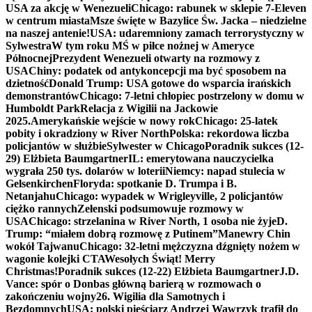
USA za akcję w Wenezueli
Chicago: rabunek w sklepie 7-Eleven
w centrum miasta
Msze święte w Bazylice Św. Jacka – niedzielne
na naszej antenie!
USA: udaremniony zamach terrorystyczny w
Sylwestra
W tym roku MŚ w piłce nożnej w Ameryce
Północnej
Prezydent Wenezueli otwarty na rozmowy z
USA
Chiny: podatek od antykoncepcji ma być sposobem na
dzietność
Donald Trump: USA gotowe do wsparcia irańskich
demonstrantów
Chicago: 7-letni chłopiec postrzelony w domu w
Humboldt Park
Relacja z Wigilii na Jackowie
2025.
Amerykańskie wejście w nowy rok
Chicago: 25-latek
pobity i okradziony w River North
Polska: rekordowa liczba
policjantów w służbie
Sylwester w Chicago
Poradnik sukces (12-
29) Elżbieta Baumgartner
IL: emerytowana nauczycielka
wygrała 250 tys. dolarów w loterii
Niemcy: napad stulecia w
Gelsenkirchen
Floryda: spotkanie D. Trumpa i B.
Netanjahu
Chicago: wypadek w Wrigleyville, 2 policjantów
ciężko rannych
Zełenski podsumowuje rozmowy w
USA
Chicago: strzelanina w River North, 1 osoba nie żyje
D.
Trump: “miałem dobrą rozmowę z Putinem”
Manewry Chin
wokół Tajwanu
Chicago: 32-letni mężczyzna dźgnięty nożem w
wagonie kolejki CTA
Wesołych Świąt! Merry
Christmas!
Poradnik sukces (12-22) Elżbieta Baumgartner
J.D.
Vance: spór o Donbas główną barierą w rozmowach o
zakończeniu wojny
26. Wigilia dla Samotnych i
Bezdomnych
USA: polski pięściarz Andrzej Wawrzyk trafił do