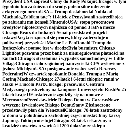
Prezydent USA zaprosił Chiny do Rady Pokoju
Chicago: w tym
tygodniu burza śnieżna do środy, potem silne uderzenie
arktycznego mrozu
USA – Trump dostał medal Nobla od
Machado
„Zabiłem tatę”: 11-latek z Pensylwanii zastrzelił ojca
po zabraniu mu konsoli Nintendo
USA: stopa procentowa
kredytów hipotecznych najniższa od ponad 3 lat
Na mecze
Chicago Bears do Indiany? Senat przedstawił projekt
ustawy
Paryż: rozpoczął się proces, który zadecyduje o
politycznej przyszłości Marine Le Pen
Donald Trump do
Irańczyków: pomoc jest w drodze
Była burmistrz Chicago
Lightfoot pozwana przez bank za nieuregulowane płatności na
kartach
Chicago: strzelanina i wypadek samochodowy w Little
Village
Chicago: ciało zaginionej nauczycielki CPS wyłowione z
jeziora Michigan
USA: postępowanie wobec szefa Rezerwy
Federalnej
W czwartek spotkanie Donalda Trumpa z Maríą
Coriną Machado
Chicago: 27-latek i 6-letni chłopiec ranni w
ataku w Lincoln Park
Chicago: pracownik Centrum
Medycznego postrzelony na kampusie Uniwersytetu Rush
Po 25
latach kraje UE ostatecznie zgodziły się na umowę z
Mercosurem
Przedstawiciele Białego Domu w Caracas
Nowe
wytyczne żywieniowe Białego Domu
Stany Zjednoczone
przedstawiły plan dla Wenezueli
Chicago: 78-latek zastrzelony
w domu w południowo-zachodniej części miasta
Chiny karzą
Japonię, Tokio protestuje
Chicago: 33-latek oskarżony o
kradzież towarów o wartości 1200 dolarów ze sklepu