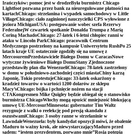
Irańczyków: pomoc jest w drodze
Była burmistrz Chicago
Lightfoot pozwana przez bank za nieuregulowane płatności na
kartach
Chicago: strzelanina i wypadek samochodowy w Little
Village
Chicago: ciało zaginionej nauczycielki CPS wyłowione z
jeziora Michigan
USA: postępowanie wobec szefa Rezerwy
Federalnej
W czwartek spotkanie Donalda Trumpa z Maríą
Coriną Machado
Chicago: 27-latek i 6-letni chłopiec ranni w
ataku w Lincoln Park
Chicago: pracownik Centrum
Medycznego postrzelony na kampusie Uniwersytetu Rush
Po 25
latach kraje UE ostatecznie zgodziły się na umowę z
Mercosurem
Przedstawiciele Białego Domu w Caracas
Nowe
wytyczne żywieniowe Białego Domu
Stany Zjednoczone
przedstawiły plan dla Wenezueli
Chicago: 78-latek zastrzelony
w domu w południowo-zachodniej części miasta
Chiny karzą
Japonię, Tokio protestuje
Chicago: 33-latek oskarżony o
kradzież towarów o wartości 1200 dolarów ze sklepu
Macy’s
Chicago: bójka i pchnięcie nożem na stacji
CTA
Kongresmen Mike Quigley będzie ubiegał się o stanowisko
burmistrza Chicago
Włochy mogą opuścić mniejszość blokującą
umowę UE-Mercosur
Minnesota: gubernator Tim Waltz
rezygnuje z walki o reelekcję pod presją skandalu z
oszustwami
Chicago: 3 osoby ranne w strzelaninie w
Lawndale
Wenezuela: były kandydat opozycji mówi, że obalenie
Maduro to ważny krok, ale niewystarczający
Maduro przed
sądem: “jestem prezydentem, porwano mnie”
Rosja potępia