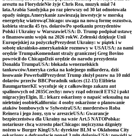
aresztu na Florydzie
Nie żyje Chris Rea, muzyk miał 74
lata.
Arabia Saudyjska po raz pierwszy od 30 lat odnotowała
opady śniegu.
Amerykanie zawieszają inwestycje w morską
energetykę wiatrową
Chicago: uwaga na nową formę oszustwa,
kobieta straciła 45 tys. dolarów
Po spotkaniu prezydentów
Polski i Ukrainy w Warszawie
USA: D. Trump podpisał ustawę
o finansowaniu wojsk na 2026 rok
W. Zełenski dziękuje Unii
Europejskiej za pożyczkę
Prezydent Ukrainy: w piątek i w
sobotę ukraińsko-amerykańskie rozmowy w USA
USA: za nami
orędzie Trumpa
Komendant straży granicznej Greg Bovino
powrócił do Chicago
Dziś orędzie do narodu prezydenta
Donalda Trumpa
USA: blokada wenezuelskich
tankowców
Ameryka czeka na kolejnego miliardera, dziś
losowanie Powerball
Prezydent Trump złożył pozew na 10 mld
dolarów przeciw BBC
Poradnik sukces (12-15) Elżbieta
Baumgartner
KE wycofuje się z całkowitego zakazu aut
spalinowych od 2035
Czechy: nowy rząd odrzucił ETS2 i pakt
migracyjny
Elgin, IL: lekarz oskarżony o napaść seksualną na
nieletniej osobie
Kalifornia: 4 osoby oskarżone o planowanie
ataków bombowych w Sylwestra
USA: morderstwo Roba
Reinera i jego żony, syn w areszcie
USA: Gwarancje
bezpieczeństwa dla Ukrainy na wzór Art.5 NATO
Polska:
notariusze chcą wzrostu płac
Chicago: mężczyzna dźgnięty
nożem w Burger King
USA: dyrektor BLM w Oklahoma City
oskarżony o defraudację ponad 3 mln dolarów
USA: powódź w