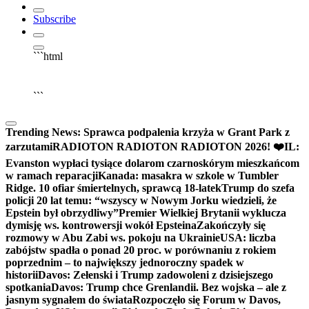
Subscribe
```html
▶
Kliknij PLAY, aby słuchać
🔈
🔊
```
Trending News:
Sprawca podpalenia krzyża w Grant Park z
zarzutami
RADIOTON RADIOTON RADIOTON 2026! ❤️
IL:
Evanston wypłaci tysiące dolarom czarnoskórym mieszkańcom
w ramach reparacji
Kanada: masakra w szkole w Tumbler
Ridge. 10 ofiar śmiertelnych, sprawcą 18-latek
Trump do szefa
policji 20 lat temu: “wszyscy w Nowym Jorku wiedzieli, że
Epstein był obrzydliwy”
Premier Wielkiej Brytanii wyklucza
dymisję ws. kontrowersji wokół Epsteina
Zakończyły się
rozmowy w Abu Zabi ws. pokoju na Ukrainie
USA: liczba
zabójstw spadła o ponad 20 proc. w porównaniu z rokiem
poprzednim – to największy jednoroczny spadek w
historii
Davos: Zełenski i Trump zadowoleni z dzisiejszego
spotkania
Davos: Trump chce Grenlandii. Bez wojska – ale z
jasnym sygnałem do świata
Rozpoczęło się Forum w Davos,