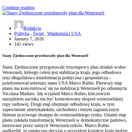
Continue reading
Redakcja
Polityka
,
Świat
,
Wiadomości USA
January 7, 2026
141 views
Stany Zjednoczone przedstawiły plan dla Wenezueli
Stany Zjednoczone przygotowały trzyetapowy plan działań wobec
Wenezueli, którego celem jest stabilizacja kraju, jego odbudowa
oraz długofalowa transformacja polityczna i gospodarcza –
poinformował sekretarz stanu USA Marco Rubio. Pierwszy etap
planu ma koncentrować się na stabilizacji Wenezueli po odsunięciu
Nicolasa Maduro. Jak wyjaśnił Marco Rubio, kluczowym
narzędziem nacisku ma być kontrolowany eksport wenezuelskiej
ropy naftowej. Drugi etap obejmuje odbudowę kraju, w tym
zapewnienie amerykańskim, zachodnim i innym zagranicznym
firmom uczciwego dostępu do wenezuelskiego rynku. Ostatni etap
planu zakłada transformację Wenezueli w demokratyczne państwo,
kierowane przez samych Wenezuelczyków. Marco Rubio
podkreślił, że ostateczna decyzja o przyszłym kształcie kraju będzie