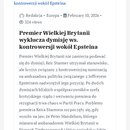
Redakcja
Europa
February 10, 2026
324 views
Premier Wielkiej Brytanii
wyklucza dymisję ws.
kontrowersji wokół Epsteina
Premier Wielkiej Brytanii nie zamierza podawać
się do dymisji. Keir Starmer utrzymał stanowisko,
ale kryzys związany z kontrowersyjną nominacją
na ambasadora polityka związanego z Jeffreyem
Epsteinem nadwyrężył jego pozycję. Po dwóch
dymisjach bliskich współpracowników szefa
brytyjskiego rządu i wezwaniu premiera do
rezygnacji trwa chaos w Partii Pracy. Problemy
premiera Keira Starmera rozpoczęły się, gdy
wyszło na jaw, że Peter Mandelson, którego
mianował ambasadorem Wielkiej Brytanii w
Stanach Zjednoczonych i który zasiadał w Izbie