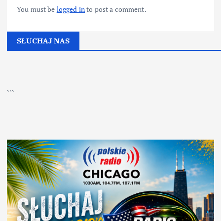
You must be
logged in
to post a comment.
SŁUCHAJ NAS
▶
Kliknij PLAY, aby słuchać
```