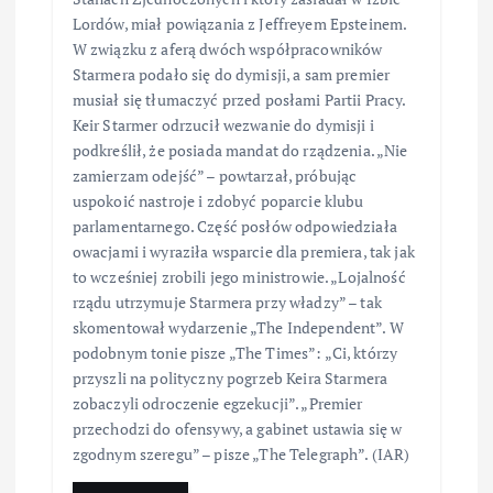
Lordów, miał powiązania z Jeffreyem Epsteinem.
W związku z aferą dwóch współpracowników
Starmera podało się do dymisji, a sam premier
musiał się tłumaczyć przed posłami Partii Pracy.
Keir Starmer odrzucił wezwanie do dymisji i
podkreślił, że posiada mandat do rządzenia. „Nie
zamierzam odejść” – powtarzał, próbując
uspokoić nastroje i zdobyć poparcie klubu
parlamentarnego. Część posłów odpowiedziała
owacjami i wyraziła wsparcie dla premiera, tak jak
to wcześniej zrobili jego ministrowie. „Lojalność
rządu utrzymuje Starmera przy władzy” – tak
skomentował wydarzenie „The Independent”. W
podobnym tonie pisze „The Times”: „Ci, którzy
przyszli na polityczny pogrzeb Keira Starmera
zobaczyli odroczenie egzekucji”. „Premier
przechodzi do ofensywy, a gabinet ustawia się w
zgodnym szeregu” – pisze „The Telegraph”. (IAR)