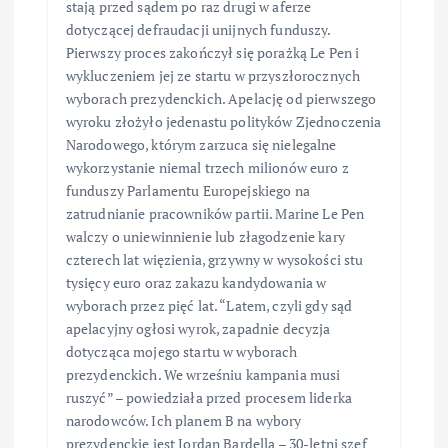
stają przed sądem po raz drugi w aferze
dotyczącej defraudacji unijnych funduszy.
Pierwszy proces zakończył się porażką Le Pen i
wykluczeniem jej ze startu w przyszłorocznych
wyborach prezydenckich. Apelację od pierwszego
wyroku złożyło jedenastu polityków Zjednoczenia
Narodowego, którym zarzuca się nielegalne
wykorzystanie niemal trzech milionów euro z
funduszy Parlamentu Europejskiego na
zatrudnianie pracowników partii. Marine Le Pen
walczy o uniewinnienie lub złagodzenie kary
czterech lat więzienia, grzywny w wysokości stu
tysięcy euro oraz zakazu kandydowania w
wyborach przez pięć lat. “Latem, czyli gdy sąd
apelacyjny ogłosi wyrok, zapadnie decyzja
dotycząca mojego startu w wyborach
prezydenckich. We wrześniu kampania musi
ruszyć” – powiedziała przed procesem liderka
narodowców. Ich planem B na wybory
prezydenckie jest Jordan Bardella – 30-letni szef