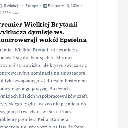
Redakcja
Europa
February 10, 2026
322 views
remier Wielkiej Brytanii
wyklucza dymisję ws.
kontrowersji wokół Epsteina
remier Wielkiej Brytanii nie zamierza
odawać się do dymisji. Keir Starmer
trzymał stanowisko, ale kryzys związany z
ontrowersyjną nominacją na ambasadora
olityka związanego z Jeffreyem Epsteinem
adwyrężył jego pozycję. Po dwóch
ymisjach bliskich współpracowników szefa
rytyjskiego rządu i wezwaniu premiera do
ezygnacji trwa chaos w Partii Pracy.
roblemy premiera Keira Starmera
ozpoczęły się, gdy wyszło na jaw, że Peter