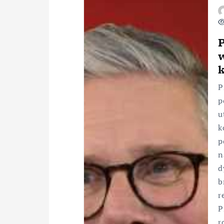
P
P
p
u
k
p
n
d
b
r
P
r