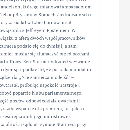
andelson, którego mianował ambasadorem
ielkiej Brytanii w Stanach Zjednoczonych i
tóry zasiadał w Izbie Lordów, miał
owiązania z Jeffreyem Epsteinem. W
wiązku z aferą dwóch współpracowników
tarmera podało się do dymisji, a sam
remier musiał się tłumaczyć przed posłami
artii Pracy. Keir Starmer odrzucił wezwanie
o dymisji i podkreślił, że posiada mandat do
ządzenia. „Nie zamierzam odejść” –
owtarzał, próbując uspokoić nastroje i
dobyć poparcie klubu parlamentarnego.
zęść posłów odpowiedziała owacjami i
yraziła wsparcie dla premiera, tak jak to
cześniej zrobili jego ministrowie.
Lojalność rządu utrzymuje Starmera przy