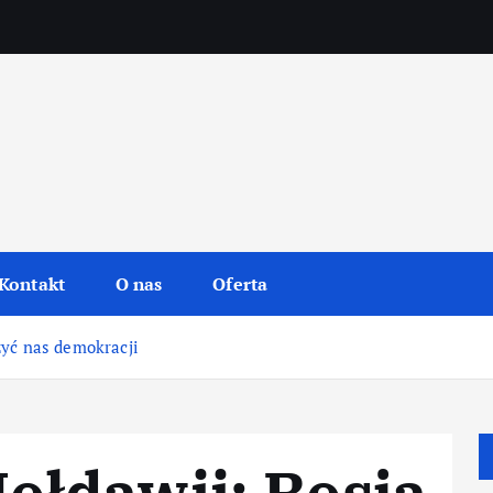
Kontakt
O nas
Oferta
zyć nas demokracji
ołdawii: Rosja