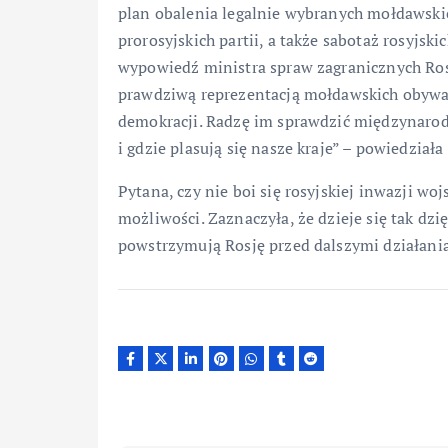
plan obalenia legalnie wybranych mołdawski
prorosyjskich partii, a także sabotaż rosyjski
wypowiedź ministra spraw zagranicznych Rosji
prawdziwą reprezentacją mołdawskich obywatel
demokracji. Radzę im sprawdzić międzynaro
i gdzie plasują się nasze kraje” – powiedział
Pytana, czy nie boi się rosyjskiej inwazji woj
możliwości. Zaznaczyła, że dzieje się tak dz
powstrzymują Rosję przed dalszymi działani