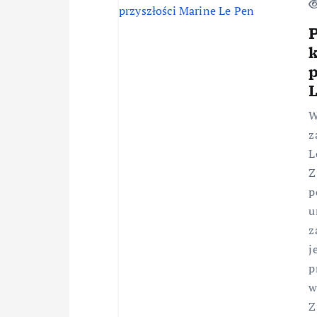
P
p
W
z
L
Z
p
u
z
j
p
w
Z