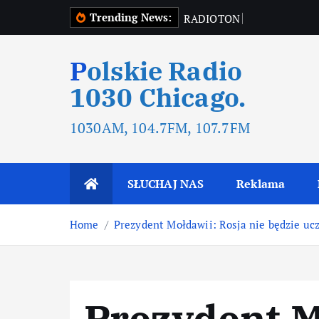
Trending News:
R
A
D
I
O
T
O
N
R
A
D
I
O
T
O
Polskie Radio
1030 Chicago.
1030AM, 104.7FM, 107.7FM
SŁUCHAJ NAS
Reklama
Home
Prezydent Mołdawii: Rosja nie będzie uc
Prezydent M