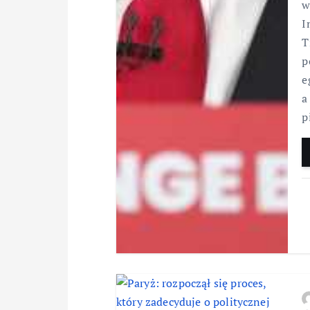
w
I
T
p
e
a
p