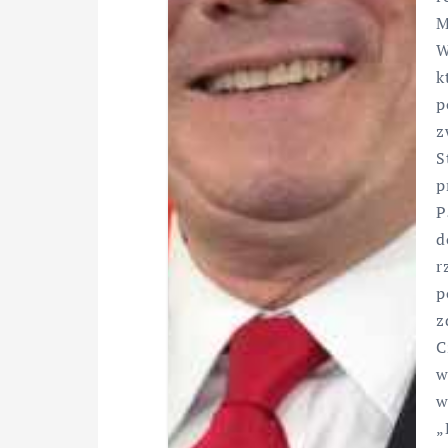
M
W
k
p
z
S
p
P
d
r
p
z
C
w
w
„