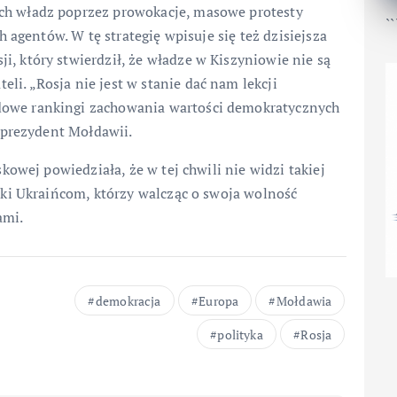
ch władz poprzez prowokacje, masowe protesty
``
ch agentów. W tę strategię wpisuje się też dzisiejsza
, który stwierdził, że władze w Kiszyniowie nie są
i. „Rosja nie jest w stanie dać nam lekcji
dowe rankingi zachowania wartości demokratycznych
a prezydent Mołdawii.
skowej powiedziała, że w tej chwili nie widzi takiej
ięki Ukraińcom, którzy walcząc o swoja wolność
ami.
demokracja
Europa
Mołdawia
polityka
Rosja