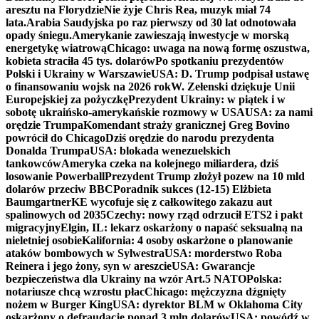
aresztu na Florydzie
Nie żyje Chris Rea, muzyk miał 74
lata.
Arabia Saudyjska po raz pierwszy od 30 lat odnotowała
opady śniegu.
Amerykanie zawieszają inwestycje w morską
energetykę wiatrową
Chicago: uwaga na nową formę oszustwa,
kobieta straciła 45 tys. dolarów
Po spotkaniu prezydentów
Polski i Ukrainy w Warszawie
USA: D. Trump podpisał ustawę
o finansowaniu wojsk na 2026 rok
W. Zełenski dziękuje Unii
Europejskiej za pożyczkę
Prezydent Ukrainy: w piątek i w
sobotę ukraińsko-amerykańskie rozmowy w USA
USA: za nami
orędzie Trumpa
Komendant straży granicznej Greg Bovino
powrócił do Chicago
Dziś orędzie do narodu prezydenta
Donalda Trumpa
USA: blokada wenezuelskich
tankowców
Ameryka czeka na kolejnego miliardera, dziś
losowanie Powerball
Prezydent Trump złożył pozew na 10 mld
dolarów przeciw BBC
Poradnik sukces (12-15) Elżbieta
Baumgartner
KE wycofuje się z całkowitego zakazu aut
spalinowych od 2035
Czechy: nowy rząd odrzucił ETS2 i pakt
migracyjny
Elgin, IL: lekarz oskarżony o napaść seksualną na
nieletniej osobie
Kalifornia: 4 osoby oskarżone o planowanie
ataków bombowych w Sylwestra
USA: morderstwo Roba
Reinera i jego żony, syn w areszcie
USA: Gwarancje
bezpieczeństwa dla Ukrainy na wzór Art.5 NATO
Polska:
notariusze chcą wzrostu płac
Chicago: mężczyzna dźgnięty
nożem w Burger King
USA: dyrektor BLM w Oklahoma City
oskarżony o defraudację ponad 3 mln dolarów
USA: powódź w