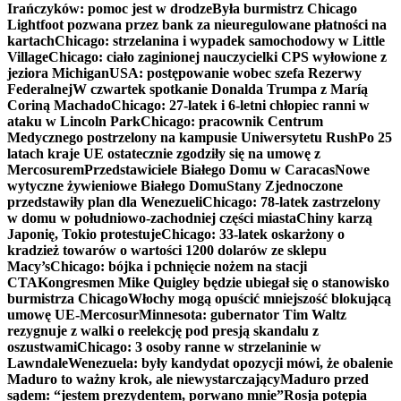
Irańczyków: pomoc jest w drodze
Była burmistrz Chicago
Lightfoot pozwana przez bank za nieuregulowane płatności na
kartach
Chicago: strzelanina i wypadek samochodowy w Little
Village
Chicago: ciało zaginionej nauczycielki CPS wyłowione z
jeziora Michigan
USA: postępowanie wobec szefa Rezerwy
Federalnej
W czwartek spotkanie Donalda Trumpa z Maríą
Coriną Machado
Chicago: 27-latek i 6-letni chłopiec ranni w
ataku w Lincoln Park
Chicago: pracownik Centrum
Medycznego postrzelony na kampusie Uniwersytetu Rush
Po 25
latach kraje UE ostatecznie zgodziły się na umowę z
Mercosurem
Przedstawiciele Białego Domu w Caracas
Nowe
wytyczne żywieniowe Białego Domu
Stany Zjednoczone
przedstawiły plan dla Wenezueli
Chicago: 78-latek zastrzelony
w domu w południowo-zachodniej części miasta
Chiny karzą
Japonię, Tokio protestuje
Chicago: 33-latek oskarżony o
kradzież towarów o wartości 1200 dolarów ze sklepu
Macy’s
Chicago: bójka i pchnięcie nożem na stacji
CTA
Kongresmen Mike Quigley będzie ubiegał się o stanowisko
burmistrza Chicago
Włochy mogą opuścić mniejszość blokującą
umowę UE-Mercosur
Minnesota: gubernator Tim Waltz
rezygnuje z walki o reelekcję pod presją skandalu z
oszustwami
Chicago: 3 osoby ranne w strzelaninie w
Lawndale
Wenezuela: były kandydat opozycji mówi, że obalenie
Maduro to ważny krok, ale niewystarczający
Maduro przed
sądem: “jestem prezydentem, porwano mnie”
Rosja potępia