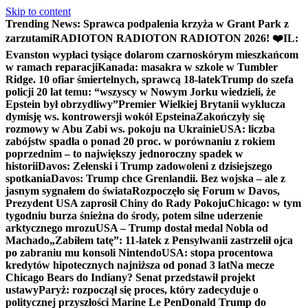
Skip to content
Trending News:
Sprawca podpalenia krzyża w Grant Park z
zarzutami
RADIOTON RADIOTON RADIOTON 2026! ❤️
IL:
Evanston wypłaci tysiące dolarom czarnoskórym mieszkańcom
w ramach reparacji
Kanada: masakra w szkole w Tumbler
Ridge. 10 ofiar śmiertelnych, sprawcą 18-latek
Trump do szefa
policji 20 lat temu: “wszyscy w Nowym Jorku wiedzieli, że
Epstein był obrzydliwy”
Premier Wielkiej Brytanii wyklucza
dymisję ws. kontrowersji wokół Epsteina
Zakończyły się
rozmowy w Abu Zabi ws. pokoju na Ukrainie
USA: liczba
zabójstw spadła o ponad 20 proc. w porównaniu z rokiem
poprzednim – to największy jednoroczny spadek w
historii
Davos: Zełenski i Trump zadowoleni z dzisiejszego
spotkania
Davos: Trump chce Grenlandii. Bez wojska – ale z
jasnym sygnałem do świata
Rozpoczęło się Forum w Davos,
Prezydent USA zaprosił Chiny do Rady Pokoju
Chicago: w tym
tygodniu burza śnieżna do środy, potem silne uderzenie
arktycznego mrozu
USA – Trump dostał medal Nobla od
Machado
„Zabiłem tatę”: 11-latek z Pensylwanii zastrzelił ojca
po zabraniu mu konsoli Nintendo
USA: stopa procentowa
kredytów hipotecznych najniższa od ponad 3 lat
Na mecze
Chicago Bears do Indiany? Senat przedstawił projekt
ustawy
Paryż: rozpoczął się proces, który zadecyduje o
politycznej przyszłości Marine Le Pen
Donald Trump do