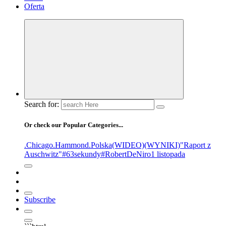
Oferta
Search for:
Or check our Popular Categories...
.Chicago
.Hammond
.Polska
(WIDEO)
(WYNIKI)
"Raport z
Auschwitz"
#63sekundy
#RobertDeNiro
1 listopada
Subscribe