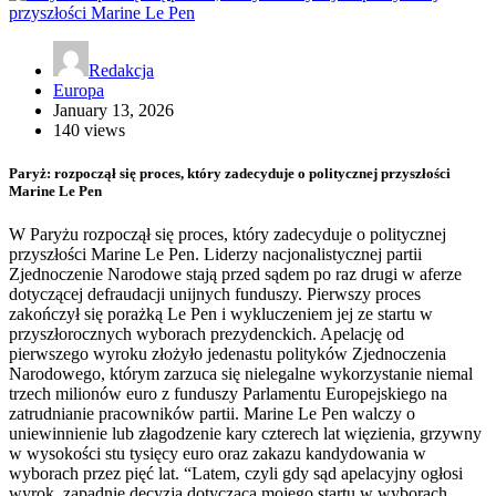
Redakcja
Europa
January 13, 2026
140 views
Paryż: rozpoczął się proces, który zadecyduje o politycznej przyszłości
Marine Le Pen
W Paryżu rozpoczął się proces, który zadecyduje o politycznej
przyszłości Marine Le Pen. Liderzy nacjonalistycznej partii
Zjednoczenie Narodowe stają przed sądem po raz drugi w aferze
dotyczącej defraudacji unijnych funduszy. Pierwszy proces
zakończył się porażką Le Pen i wykluczeniem jej ze startu w
przyszłorocznych wyborach prezydenckich. Apelację od
pierwszego wyroku złożyło jedenastu polityków Zjednoczenia
Narodowego, którym zarzuca się nielegalne wykorzystanie niemal
trzech milionów euro z funduszy Parlamentu Europejskiego na
zatrudnianie pracowników partii. Marine Le Pen walczy o
uniewinnienie lub złagodzenie kary czterech lat więzienia, grzywny
w wysokości stu tysięcy euro oraz zakazu kandydowania w
wyborach przez pięć lat. “Latem, czyli gdy sąd apelacyjny ogłosi
wyrok, zapadnie decyzja dotycząca mojego startu w wyborach