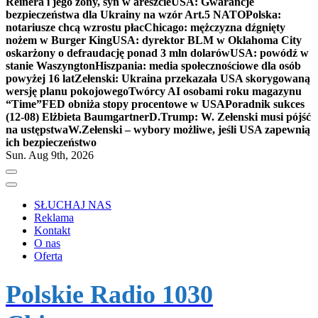
Reinera i jego żony, syn w areszcie
USA: Gwarancje
bezpieczeństwa dla Ukrainy na wzór Art.5 NATO
Polska:
notariusze chcą wzrostu płac
Chicago: mężczyzna dźgnięty
nożem w Burger King
USA: dyrektor BLM w Oklahoma City
oskarżony o defraudację ponad 3 mln dolarów
USA: powódź w
stanie Waszyngton
Hiszpania: media społecznościowe dla osób
powyżej 16 lat
Zełenski: Ukraina przekazała USA skorygowaną
wersję planu pokojowego
Twórcy AI osobami roku magazynu
“Time”
FED obniża stopy procentowe w USA
Poradnik sukces
(12-08) Elżbieta Baumgartner
D.Trump: W. Zełenski musi pójść
na ustępstwa
W.Zełenski – wybory możliwe, jeśli USA zapewnią
ich bezpieczeństwo
Sun. Aug 9th, 2026
SŁUCHAJ NAS
Reklama
Kontakt
O nas
Oferta
Polskie Radio 1030