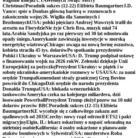
wagonie kolejki CTA
Wesołych Świąt! Merry
Christmas!
Poradnik sukces (12-22) Elżbieta Baumgartner
J.D.
Vance: spór o Donbas główną barierą w rozmowach o
zakończeniu wojny
26. Wigilia dla Samotnych i
Bezdomnych
USA: polski pięściarz Andrzej Wawrzyk trafił do
aresztu na Florydzie
Nie żyje Chris Rea, muzyk miał 74
lata.
Arabia Saudyjska po raz pierwszy od 30 lat odnotowała
opady śniegu.
Amerykanie zawieszają inwestycje w morską
energetykę wiatrową
Chicago: uwaga na nową formę oszustwa,
kobieta straciła 45 tys. dolarów
Po spotkaniu prezydentów
Polski i Ukrainy w Warszawie
USA: D. Trump podpisał ustawę
o finansowaniu wojsk na 2026 rok
W. Zełenski dziękuje Unii
Europejskiej za pożyczkę
Prezydent Ukrainy: w piątek i w
sobotę ukraińsko-amerykańskie rozmowy w USA
USA: za nami
orędzie Trumpa
Komendant straży granicznej Greg Bovino
powrócił do Chicago
Dziś orędzie do narodu prezydenta
Donalda Trumpa
USA: blokada wenezuelskich
tankowców
Ameryka czeka na kolejnego miliardera, dziś
losowanie Powerball
Prezydent Trump złożył pozew na 10 mld
dolarów przeciw BBC
Poradnik sukces (12-15) Elżbieta
Baumgartner
KE wycofuje się z całkowitego zakazu aut
spalinowych od 2035
Czechy: nowy rząd odrzucił ETS2 i pakt
migracyjny
Elgin, IL: lekarz oskarżony o napaść seksualną na
nieletniej osobie
Kalifornia: 4 osoby oskarżone o planowanie
ataków bombowych w Sylwestra
USA: morderstwo Roba