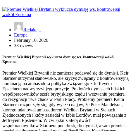
Redakcja
Europa
February 10, 2026
335 views
Premier Wielkiej Brytanii wyklucza dymisję ws. kontrowersji wokół
Epsteina
Premier Wielkiej Brytanii nie zamierza podawać się do dymisji. Keir
Starmer utrzymał stanowisko, ale kryzys związany z kontrowersyjną
nominacją na ambasadora polityka związanego z Jeffreyem
Epsteinem nadwyrężył jego pozycję. Po dwóch dymisjach bliskich
współpracowników szefa brytyjskiego rządu i wezwaniu premiera
do rezygnacji trwa chaos w Partii Pracy. Problemy premiera Keira
Starmera rozpoczęły się, gdy wyszło na jaw, że Peter Mandelson,
którego mianował ambasadorem Wielkiej Brytanii w Stanach
Zjednoczonych i który zasiadał w Izbie Lordów, miał powiązania z
Jeffreyem Epsteinem. W związku z aferą dwóch
współpracowników Starmera podało się do dymisji, a sam premier
musiał się tłumaczyć przed posłami Partii Pracy. Keir Starmer