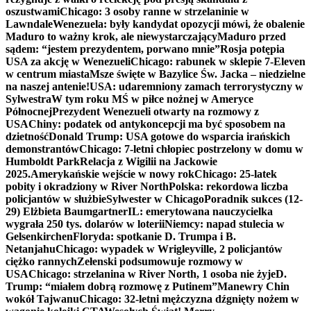
oszustwami
Chicago: 3 osoby ranne w strzelaninie w
Lawndale
Wenezuela: były kandydat opozycji mówi, że obalenie
Maduro to ważny krok, ale niewystarczający
Maduro przed
sądem: “jestem prezydentem, porwano mnie”
Rosja potępia
USA za akcję w Wenezueli
Chicago: rabunek w sklepie 7-Eleven
w centrum miasta
Msze święte w Bazylice Św. Jacka – niedzielne
na naszej antenie!
USA: udaremniony zamach terrorystyczny w
Sylwestra
W tym roku MŚ w piłce nożnej w Ameryce
Północnej
Prezydent Wenezueli otwarty na rozmowy z
USA
Chiny: podatek od antykoncepcji ma być sposobem na
dzietność
Donald Trump: USA gotowe do wsparcia irańskich
demonstrantów
Chicago: 7-letni chłopiec postrzelony w domu w
Humboldt Park
Relacja z Wigilii na Jackowie
2025.
Amerykańskie wejście w nowy rok
Chicago: 25-latek
pobity i okradziony w River North
Polska: rekordowa liczba
policjantów w służbie
Sylwester w Chicago
Poradnik sukces (12-
29) Elżbieta Baumgartner
IL: emerytowana nauczycielka
wygrała 250 tys. dolarów w loterii
Niemcy: napad stulecia w
Gelsenkirchen
Floryda: spotkanie D. Trumpa i B.
Netanjahu
Chicago: wypadek w Wrigleyville, 2 policjantów
ciężko rannych
Zełenski podsumowuje rozmowy w
USA
Chicago: strzelanina w River North, 1 osoba nie żyje
D.
Trump: “miałem dobrą rozmowę z Putinem”
Manewry Chin
wokół Tajwanu
Chicago: 32-letni mężczyzna dźgnięty nożem w