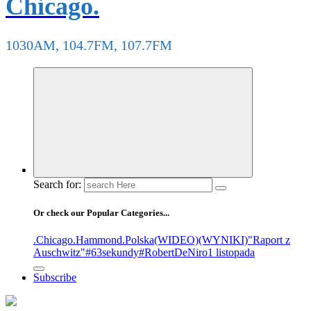
Chicago.
1030AM, 104.7FM, 107.7FM
Search for:
Or check our Popular Categories...
.Chicago
.Hammond
.Polska
(WIDEO)
(WYNIKI)
"Raport z
Auschwitz"
#63sekundy
#RobertDeNiro
1 listopada
Subscribe