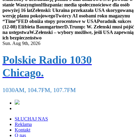
stanie Waszyngton
Hiszpania: media społecznościowe dla osób
powyżej 16 lat
Zełenski: Ukraina przekazała USA skorygowaną
wersję planu pokojowego
Twórcy AI osobami roku magazynu
“Time”
FED obniża stopy procentowe w USA
Poradnik sukces
(12-08) Elżbieta Baumgartner
D.Trump: W. Zełenski musi pójść
na ustępstwa
W.Zełenski – wybory możliwe, jeśli USA zapewnią
ich bezpieczeństwo
Sun. Aug 9th, 2026
Polskie Radio 1030
Chicago.
1030AM, 104.7FM, 107.7FM
SŁUCHAJ NAS
Reklama
Kontakt
O nas