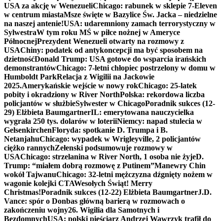
USA za akcję w Wenezueli
Chicago: rabunek w sklepie 7-Eleven
w centrum miasta
Msze święte w Bazylice Św. Jacka – niedzielne
na naszej antenie!
USA: udaremniony zamach terrorystyczny w
Sylwestra
W tym roku MŚ w piłce nożnej w Ameryce
Północnej
Prezydent Wenezueli otwarty na rozmowy z
USA
Chiny: podatek od antykoncepcji ma być sposobem na
dzietność
Donald Trump: USA gotowe do wsparcia irańskich
demonstrantów
Chicago: 7-letni chłopiec postrzelony w domu w
Humboldt Park
Relacja z Wigilii na Jackowie
2025.
Amerykańskie wejście w nowy rok
Chicago: 25-latek
pobity i okradziony w River North
Polska: rekordowa liczba
policjantów w służbie
Sylwester w Chicago
Poradnik sukces (12-
29) Elżbieta Baumgartner
IL: emerytowana nauczycielka
wygrała 250 tys. dolarów w loterii
Niemcy: napad stulecia w
Gelsenkirchen
Floryda: spotkanie D. Trumpa i B.
Netanjahu
Chicago: wypadek w Wrigleyville, 2 policjantów
ciężko rannych
Zełenski podsumowuje rozmowy w
USA
Chicago: strzelanina w River North, 1 osoba nie żyje
D.
Trump: “miałem dobrą rozmowę z Putinem”
Manewry Chin
wokół Tajwanu
Chicago: 32-letni mężczyzna dźgnięty nożem w
wagonie kolejki CTA
Wesołych Świąt! Merry
Christmas!
Poradnik sukces (12-22) Elżbieta Baumgartner
J.D.
Vance: spór o Donbas główną barierą w rozmowach o
zakończeniu wojny
26. Wigilia dla Samotnych i
Bezdomnych
USA: polski pięściarz Andrzej Wawrzyk trafił do