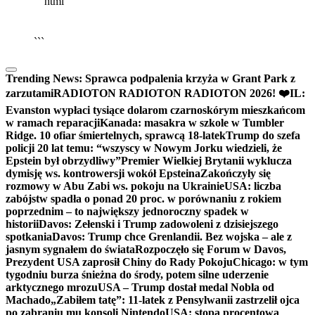
```html
▶
Kliknij PLAY, aby słuchać
🔈
🔊
```
Trending News:
Sprawca podpalenia krzyża w Grant Park z
zarzutami
RADIOTON RADIOTON RADIOTON 2026! ❤️
IL:
Evanston wypłaci tysiące dolarom czarnoskórym mieszkańcom
w ramach reparacji
Kanada: masakra w szkole w Tumbler
Ridge. 10 ofiar śmiertelnych, sprawcą 18-latek
Trump do szefa
policji 20 lat temu: “wszyscy w Nowym Jorku wiedzieli, że
Epstein był obrzydliwy”
Premier Wielkiej Brytanii wyklucza
dymisję ws. kontrowersji wokół Epsteina
Zakończyły się
rozmowy w Abu Zabi ws. pokoju na Ukrainie
USA: liczba
zabójstw spadła o ponad 20 proc. w porównaniu z rokiem
poprzednim – to największy jednoroczny spadek w
historii
Davos: Zełenski i Trump zadowoleni z dzisiejszego
spotkania
Davos: Trump chce Grenlandii. Bez wojska – ale z
jasnym sygnałem do świata
Rozpoczęło się Forum w Davos,
Prezydent USA zaprosił Chiny do Rady Pokoju
Chicago: w tym
tygodniu burza śnieżna do środy, potem silne uderzenie
arktycznego mrozu
USA – Trump dostał medal Nobla od
Machado
„Zabiłem tatę”: 11-latek z Pensylwanii zastrzelił ojca
po zabraniu mu konsoli Nintendo
USA: stopa procentowa