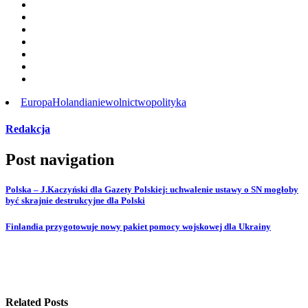
Europa
Holandia
niewolnictwo
polityka
Redakcja
Post navigation
Polska – J.Kaczyński dla Gazety Polskiej: uchwalenie ustawy o SN mogłoby
być skrajnie destrukcyjne dla Polski
Finlandia przygotowuje nowy pakiet pomocy wojskowej dla Ukrainy
Related Posts