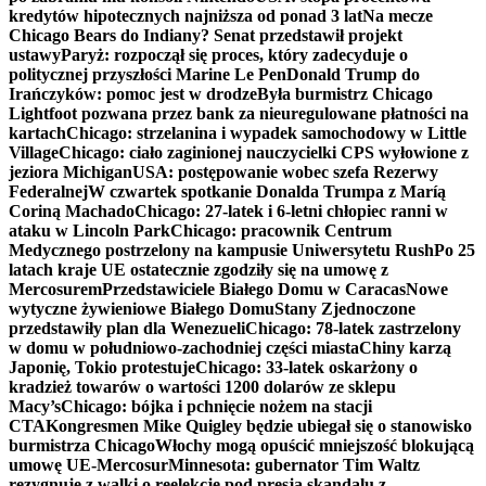
kredytów hipotecznych najniższa od ponad 3 lat
Na mecze
Chicago Bears do Indiany? Senat przedstawił projekt
ustawy
Paryż: rozpoczął się proces, który zadecyduje o
politycznej przyszłości Marine Le Pen
Donald Trump do
Irańczyków: pomoc jest w drodze
Była burmistrz Chicago
Lightfoot pozwana przez bank za nieuregulowane płatności na
kartach
Chicago: strzelanina i wypadek samochodowy w Little
Village
Chicago: ciało zaginionej nauczycielki CPS wyłowione z
jeziora Michigan
USA: postępowanie wobec szefa Rezerwy
Federalnej
W czwartek spotkanie Donalda Trumpa z Maríą
Coriną Machado
Chicago: 27-latek i 6-letni chłopiec ranni w
ataku w Lincoln Park
Chicago: pracownik Centrum
Medycznego postrzelony na kampusie Uniwersytetu Rush
Po 25
latach kraje UE ostatecznie zgodziły się na umowę z
Mercosurem
Przedstawiciele Białego Domu w Caracas
Nowe
wytyczne żywieniowe Białego Domu
Stany Zjednoczone
przedstawiły plan dla Wenezueli
Chicago: 78-latek zastrzelony
w domu w południowo-zachodniej części miasta
Chiny karzą
Japonię, Tokio protestuje
Chicago: 33-latek oskarżony o
kradzież towarów o wartości 1200 dolarów ze sklepu
Macy’s
Chicago: bójka i pchnięcie nożem na stacji
CTA
Kongresmen Mike Quigley będzie ubiegał się o stanowisko
burmistrza Chicago
Włochy mogą opuścić mniejszość blokującą
umowę UE-Mercosur
Minnesota: gubernator Tim Waltz
rezygnuje z walki o reelekcję pod presją skandalu z