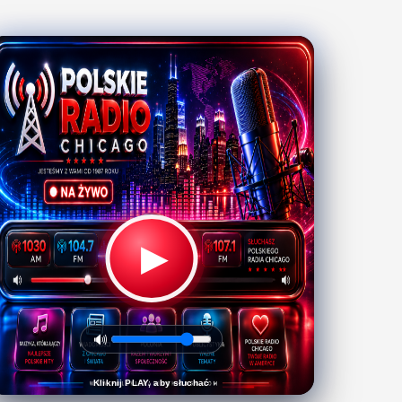
▶
🔊
Kliknij PLAY, aby słuchać