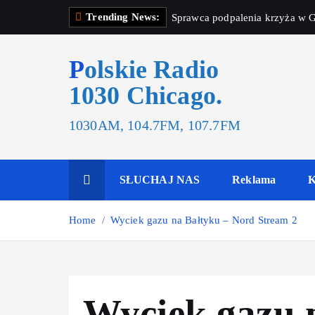
Trending News:
Sprawca podpalenia krzyża w G
Polskie Radio
1030 Chicago.
1030AM, 104.7FM, 107.7FM
SŁUCHAJ NAS
Reklama
K
Home
Wyciek gazu na Bałtyku – Nord Stream 2
Wyciek gazu 