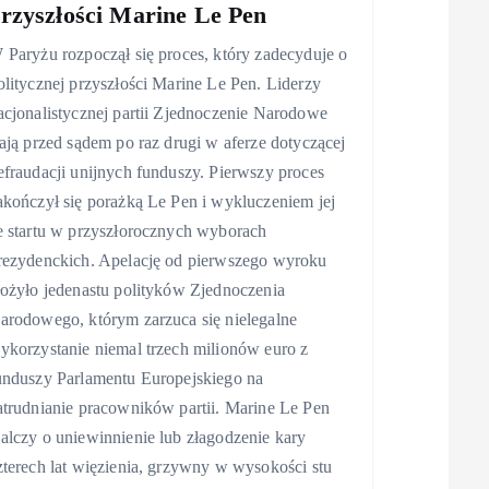
rzyszłości Marine Le Pen
 Paryżu rozpoczął się proces, który zadecyduje o
olitycznej przyszłości Marine Le Pen. Liderzy
acjonalistycznej partii Zjednoczenie Narodowe
tają przed sądem po raz drugi w aferze dotyczącej
efraudacji unijnych funduszy. Pierwszy proces
akończył się porażką Le Pen i wykluczeniem jej
e startu w przyszłorocznych wyborach
rezydenckich. Apelację od pierwszego wyroku
łożyło jedenastu polityków Zjednoczenia
arodowego, którym zarzuca się nielegalne
ykorzystanie niemal trzech milionów euro z
unduszy Parlamentu Europejskiego na
atrudnianie pracowników partii. Marine Le Pen
alczy o uniewinnienie lub złagodzenie kary
zterech lat więzienia, grzywny w wysokości stu