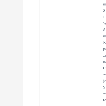
m
S
L
W
S
m
K
p
z
n
C
w
j
S
w
t