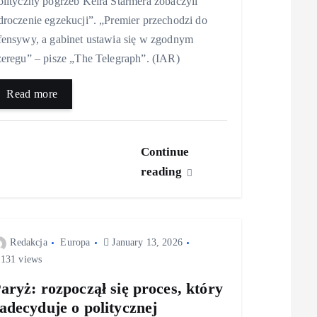
olityczny pogrzeb Keira Starmera zobaczyli
droczenie egzekucji”. „Premier przechodzi do
fensywy, a gabinet ustawia się w zgodnym
zeregu” – pisze „The Telegraph”. (IAR)
Read more
Continue
reading
Redakcja
Europa
January 13, 2026
131 views
aryż: rozpoczął się proces, który
adecyduje o politycznej