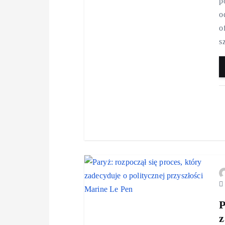
p
o
o
s
P
z