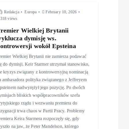
Redakcja
Europa
February 10, 2026
318 views
remier Wielkiej Brytanii
yklucza dymisję ws.
ontrowersji wokół Epsteina
remier Wielkiej Brytanii nie zamierza podawać
ię do dymisji. Keir Starmer utrzymał stanowisko,
le kryzys związany z kontrowersyjną nominacją
a ambasadora polityka związanego z Jeffreyem
psteinem nadwyrężył jego pozycję. Po dwóch
ymisjach bliskich współpracowników szefa
rytyjskiego rządu i wezwaniu premiera do
ezygnacji trwa chaos w Partii Pracy. Problemy
remiera Keira Starmera rozpoczęły się, gdy
yszło na jaw, że Peter Mandelson, którego