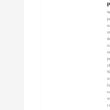
p
W
p
n
s
d
z
z
p
z
N
w
f
z
w
c