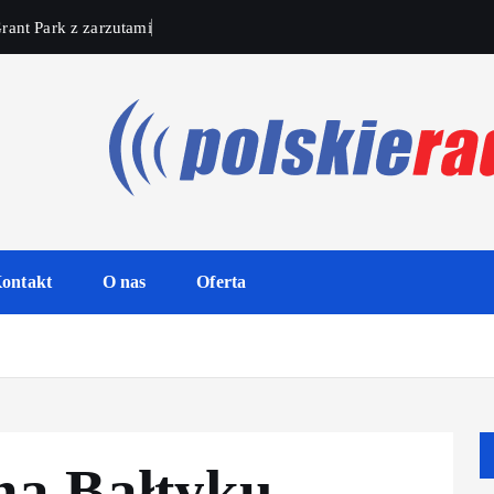
rant Park z zarzutami
ontakt
O nas
Oferta
na Bałtyku –