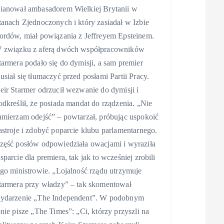
ianował ambasadorem Wielkiej Brytanii w
tanach Zjednoczonych i który zasiadał w Izbie
ordów, miał powiązania z Jeffreyem Epsteinem.
 związku z aferą dwóch współpracowników
tarmera podało się do dymisji, a sam premier
usiał się tłumaczyć przed posłami Partii Pracy.
eir Starmer odrzucił wezwanie do dymisji i
odkreślił, że posiada mandat do rządzenia. „Nie
amierzam odejść” – powtarzał, próbując uspokoić
astroje i zdobyć poparcie klubu parlamentarnego.
zęść posłów odpowiedziała owacjami i wyraziła
sparcie dla premiera, tak jak to wcześniej zrobili
ego ministrowie. „Lojalność rządu utrzymuje
tarmera przy władzy” – tak skomentował
ydarzenie „The Independent”. W podobnym
onie pisze „The Times”: „Ci, którzy przyszli na