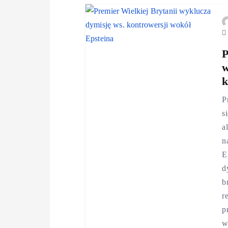
P
w
k
P
s
a
n
E
d
b
r
p
w