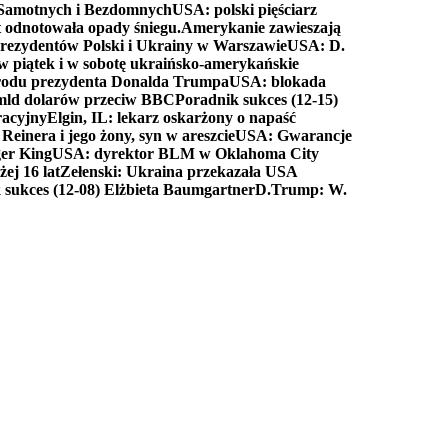
a Samotnych i Bezdomnych
USA: polski pięściarz
t odnotowała opady śniegu.
Amerykanie zawieszają
prezydentów Polski i Ukrainy w Warszawie
USA: D.
w piątek i w sobotę ukraińsko-amerykańskie
arodu prezydenta Donalda Trumpa
USA: blokada
 mld dolarów przeciw BBC
Poradnik sukces (12-15)
racyjny
Elgin, IL: lekarz oskarżony o napaść
inera i jego żony, syn w areszcie
USA: Gwarancje
er King
USA: dyrektor BLM w Oklahoma City
ej 16 lat
Zełenski: Ukraina przekazała USA
 sukces (12-08) Elżbieta Baumgartner
D.Trump: W.