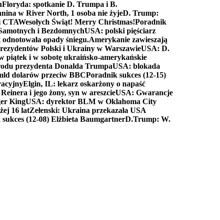
n
Floryda: spotkanie D. Trumpa i B.
anina w River North, 1 osoba nie żyje
D. Trump:
ki CTA
Wesołych Świąt! Merry Christmas!
Poradnik
a Samotnych i Bezdomnych
USA: polski pięściarz
t odnotowała opady śniegu.
Amerykanie zawieszają
prezydentów Polski i Ukrainy w Warszawie
USA: D.
w piątek i w sobotę ukraińsko-amerykańskie
arodu prezydenta Donalda Trumpa
USA: blokada
 mld dolarów przeciw BBC
Poradnik sukces (12-15)
racyjny
Elgin, IL: lekarz oskarżony o napaść
inera i jego żony, syn w areszcie
USA: Gwarancje
er King
USA: dyrektor BLM w Oklahoma City
ej 16 lat
Zełenski: Ukraina przekazała USA
 sukces (12-08) Elżbieta Baumgartner
D.Trump: W.