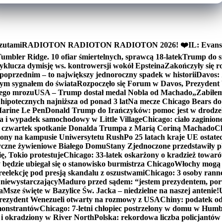
zutami
RADIOTON RADIOTON RADIOTON 2026! ❤️
IL: Evans
mbler Ridge. 10 ofiar śmiertelnych, sprawcą 18-latek
Trump do sz
yklucza dymisję ws. kontrowersji wokół Epsteina
Zakończyły się 
poprzednim – to największy jednoroczny spadek w historii
Davos: 
nym sygnałem do świata
Rozpoczęło się Forum w Davos, Prezydent
nego mrozu
USA – Trump dostał medal Nobla od Machado
„Zabiłem 
ipotecznych najniższa od ponad 3 lat
Na mecze Chicago Bears do 
 Marine Le Pen
Donald Trump do Irańczyków: pomoc jest w drodze
na i wypadek samochodowy w Little Village
Chicago: ciało zaginion
czwartek spotkanie Donalda Trumpa z Maríą Coriną Machado
Ch
ony na kampusie Uniwersytetu Rush
Po 25 latach kraje UE ostate
czne żywieniowe Białego Domu
Stany Zjednoczone przedstawiły p
ę, Tokio protestuje
Chicago: 33-latek oskarżony o kradzież towaró
ędzie ubiegał się o stanowisko burmistrza Chicago
Włochy mogą 
reelekcję pod presją skandalu z oszustwami
Chicago: 3 osoby rann
 niewystarczający
Maduro przed sądem: “jestem prezydentem, po
a
Msze święte w Bazylice Św. Jacka – niedzielne na naszej antenie!
rezydent Wenezueli otwarty na rozmowy z USA
Chiny: podatek o
monstrantów
Chicago: 7-letni chłopiec postrzelony w domu w Hum
y i okradziony w River North
Polska: rekordowa liczba policjantów