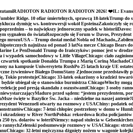
zutami
RADIOTON RADIOTON RADIOTON 2026! ❤️
IL: Evans
mbler Ridge. 10 ofiar śmiertelnych, sprawcą 18-latek
Trump do sz
yklucza dymisję ws. kontrowersji wokół Epsteina
Zakończyły się 
poprzednim – to największy jednoroczny spadek w historii
Davos: 
nym sygnałem do świata
Rozpoczęło się Forum w Davos, Prezydent
nego mrozu
USA – Trump dostał medal Nobla od Machado
„Zabiłem 
ipotecznych najniższa od ponad 3 lat
Na mecze Chicago Bears do 
 Marine Le Pen
Donald Trump do Irańczyków: pomoc jest w drodze
na i wypadek samochodowy w Little Village
Chicago: ciało zaginion
czwartek spotkanie Donalda Trumpa z Maríą Coriną Machado
Ch
ony na kampusie Uniwersytetu Rush
Po 25 latach kraje UE ostate
czne żywieniowe Białego Domu
Stany Zjednoczone przedstawiły p
ę, Tokio protestuje
Chicago: 33-latek oskarżony o kradzież towaró
ędzie ubiegał się o stanowisko burmistrza Chicago
Włochy mogą 
reelekcję pod presją skandalu z oszustwami
Chicago: 3 osoby rann
 niewystarczający
Maduro przed sądem: “jestem prezydentem, po
a
Msze święte w Bazylice Św. Jacka – niedzielne na naszej antenie!
rezydent Wenezueli otwarty na rozmowy z USA
Chiny: podatek o
monstrantów
Chicago: 7-letni chłopiec postrzelony w domu w Hum
y i okradziony w River North
Polska: rekordowa liczba policjantów
250 tys. dolarów w loterii
Niemcy: napad stulecia w Gelsenkirche
ko rannych
Zełenski podsumowuje rozmowy w USA
Chicago: strzel
anu
Chicago: 32-letni mężczyzna dźgnięty nożem w wagonie kolej