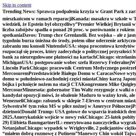
Skip to content
Trending News:
Sprawca podpalenia krzyża w Grant Park z zar
mieszkańcom w ramach reparacji
Kanada: masakra w szkole w Tu
wiedzieli, że Epstein był obrzydliwy”
Premier Wielkiej Brytanii w
liczba zabójstw spadła o ponad 20 proc. w porównaniu z rokiem 
spotkania
Davos: Trump chce Grenlandii. Bez wojska – ale z jas
tygodniu burza śnieżna do środy, potem silne uderzenie arktycz
zabraniu mu konsoli Nintendo
USA: stopa procentowa kredytów h
rozpoczął się proces, który zadecyduje o politycznej przyszłości
bank za nieuregulowane płatności na kartach
Chicago: strzelani
Michigan
USA: postępowanie wobec szefa Rezerwy Federalnej
W 
Lincoln Park
Chicago: pracownik Centrum Medycznego postrzel
Mercosurem
Przedstawiciele Białego Domu w Caracas
Nowe wyty
domu w południowo-zachodniej części miasta
Chiny karzą Japoni
bójka i pchnięcie nożem na stacji CTA
Kongresmen Mike Quigley b
Mercosur
Minnesota: gubernator Tim Waltz rezygnuje z walki o 
kandydat opozycji mówi, że obalenie Maduro to ważny krok, ale
Wenezueli
Chicago: rabunek w sklepie 7-Eleven w centrum miast
Sylwestra
W tym roku MŚ w piłce nożnej w Ameryce Północnej
P
dzietność
Donald Trump: USA gotowe do wsparcia irańskich de
2025.
Amerykańskie wejście w nowy rok
Chicago: 25-latek pobit
29) Elżbieta Baumgartner
IL: emerytowana nauczycielka wygrała 
Netanjahu
Chicago: wypadek w Wrigleyville, 2 policjantów cięż
“miałem dobrą rozmowę z Putinem”
Manewry Chin wokół Tajw