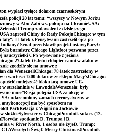
ton wypłaci tysiące dolarom czarnoskórym
efa policji 20 lat temu: “wszyscy w Nowym Jorku
rozmowy w Abu Zabi ws. pokoju na Ukrainie
USA:
Zełenski i Trump zadowoleni z dzisiejszego
 USA zaprosił Chiny do Rady Pokoju
Chicago: w tym
tatę”: 11-latek z Pensylwanii zastrzelił ojca po
Indiany? Senat przedstawił projekt ustawy
Paryż:
Była burmistrz Chicago Lightfoot pozwana przez
ej nauczycielki CPS wyłowione z jeziora
icago: 27-latek i 6-letni chłopiec ranni w ataku w
cznie zgodziły się na umowę z
lan dla Wenezueli
Chicago: 78-latek zastrzelony w
w o wartości 1200 dolarów ze sklepu Macy’s
Chicago:
opuścić mniejszość blokującą umowę UE-
e w strzelaninie w Lawndale
Wenezuela: były
rwano mnie”
Rosja potępia USA za akcję w
USA: udaremniony zamach terrorystyczny w
d antykoncepcji ma być sposobem na
boldt Park
Relacja z Wigilii na Jackowie
 w służbie
Sylwester w Chicago
Poradnik sukces (12-
n
Floryda: spotkanie D. Trumpa i B.
anina w River North, 1 osoba nie żyje
D. Trump:
ki CTA
Wesołych Świąt! Merry Christmas!
Poradnik