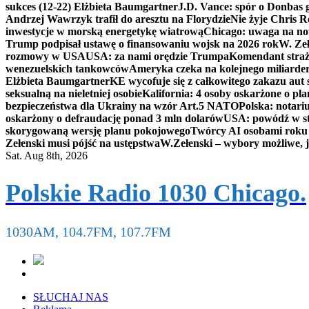
sukces (12-22) Elżbieta Baumgartner
J.D. Vance: spór o Donbas
Andrzej Wawrzyk trafił do aresztu na Florydzie
Nie żyje Chris R
inwestycje w morską energetykę wiatrową
Chicago: uwaga na now
Trump podpisał ustawę o finansowaniu wojsk na 2026 rok
W. Zeł
rozmowy w USA
USA: za nami orędzie Trumpa
Komendant straż
wenezuelskich tankowców
Ameryka czeka na kolejnego miliarder
Elżbieta Baumgartner
KE wycofuje się z całkowitego zakazu aut
seksualną na nieletniej osobie
Kalifornia: 4 osoby oskarżone o 
bezpieczeństwa dla Ukrainy na wzór Art.5 NATO
Polska: notari
oskarżony o defraudację ponad 3 mln dolarów
USA: powódź w s
skorygowaną wersję planu pokojowego
Twórcy AI osobami rok
Zełenski musi pójść na ustępstwa
W.Zełenski – wybory możliwe, j
Sat. Aug 8th, 2026
Polskie Radio 1030 Chicago.
1030AM, 104.7FM, 107.7FM
SŁUCHAJ NAS