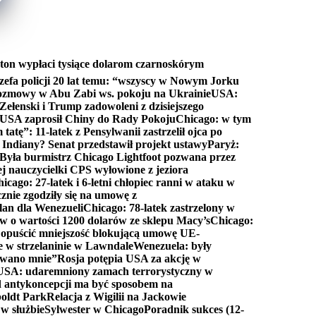
ton wypłaci tysiące dolarom czarnoskórym
efa policji 20 lat temu: “wszyscy w Nowym Jorku
rozmowy w Abu Zabi ws. pokoju na Ukrainie
USA:
Zełenski i Trump zadowoleni z dzisiejszego
 USA zaprosił Chiny do Rady Pokoju
Chicago: w tym
tatę”: 11-latek z Pensylwanii zastrzelił ojca po
Indiany? Senat przedstawił projekt ustawy
Paryż:
Była burmistrz Chicago Lightfoot pozwana przez
ej nauczycielki CPS wyłowione z jeziora
icago: 27-latek i 6-letni chłopiec ranni w ataku w
cznie zgodziły się na umowę z
lan dla Wenezueli
Chicago: 78-latek zastrzelony w
w o wartości 1200 dolarów ze sklepu Macy’s
Chicago:
opuścić mniejszość blokującą umowę UE-
e w strzelaninie w Lawndale
Wenezuela: były
rwano mnie”
Rosja potępia USA za akcję w
USA: udaremniony zamach terrorystyczny w
d antykoncepcji ma być sposobem na
boldt Park
Relacja z Wigilii na Jackowie
 w służbie
Sylwester w Chicago
Poradnik sukces (12-