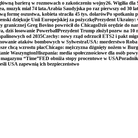
 główną barierą w rozmowach o zakończeniu wojny
26. Wigilia dl
ea, muzyk miał 74 lata.
Arabia Saudyjska po raz pierwszy od 30 la
ą formę oszustwa, kobieta straciła 45 tys. dolarów
Po spotkaniu 
enski dziękuje Unii Europejskiej za pożyczkę
Prezydent Ukrainy: 
y granicznej Greg Bovino powrócił do Chicago
Dziś orędzie do n
a, dziś losowanie Powerball
Prezydent Trump złożył pozew na 10
 spalinowych od 2035
Czechy: nowy rząd odrzucił ETS2 i pakt mig
planowanie ataków bombowych w Sylwestra
USA: morderstwo Roba Re
usze chcą wzrostu płac
Chicago: mężczyzna dźgnięty nożem w Burg
tanie Waszyngton
Hiszpania: media społecznościowe dla osób powyż
u magazynu “Time”
FED obniża stopy procentowe w USA
Poradnik
eśli USA zapewnią ich bezpieczeństwo