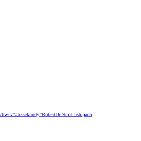
chwitz"
#63sekundy
#RobertDeNiro
1 listopada