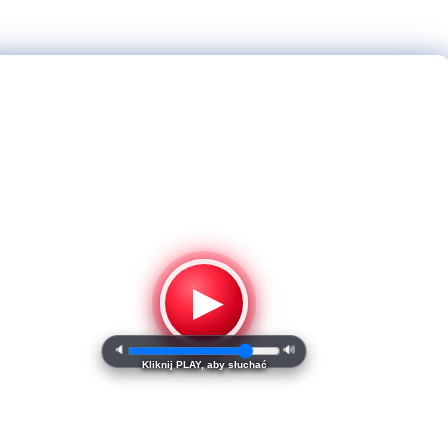
▶
🔈
🔊
Kliknij PLAY, aby słuchać