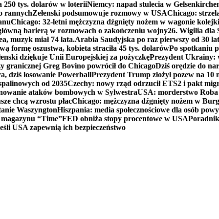
250 tys. dolarów w loterii
Niemcy: napad stulecia w Gelsenkirche
ko rannych
Zełenski podsumowuje rozmowy w USA
Chicago: strzel
anu
Chicago: 32-letni mężczyzna dźgnięty nożem w wagonie kolej
 główną barierą w rozmowach o zakończeniu wojny
26. Wigilia dl
ea, muzyk miał 74 lata.
Arabia Saudyjska po raz pierwszy od 30 la
ą formę oszustwa, kobieta straciła 45 tys. dolarów
Po spotkaniu 
enski dziękuje Unii Europejskiej za pożyczkę
Prezydent Ukrainy: 
y granicznej Greg Bovino powrócił do Chicago
Dziś orędzie do n
a, dziś losowanie Powerball
Prezydent Trump złożył pozew na 10
 spalinowych od 2035
Czechy: nowy rząd odrzucił ETS2 i pakt mig
planowanie ataków bombowych w Sylwestra
USA: morderstwo Roba Re
usze chcą wzrostu płac
Chicago: mężczyzna dźgnięty nożem w Burg
tanie Waszyngton
Hiszpania: media społecznościowe dla osób powyż
u magazynu “Time”
FED obniża stopy procentowe w USA
Poradnik
eśli USA zapewnią ich bezpieczeństwo