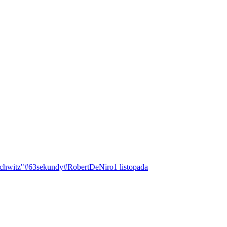
chwitz"
#63sekundy
#RobertDeNiro
1 listopada