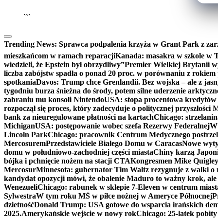
```
Trending News:
Sprawca podpalenia krzyża w Grant Park z zar
mieszkańcom w ramach reparacji
Kanada: masakra w szkole w Tu
wiedzieli, że Epstein był obrzydliwy”
Premier Wielkiej Brytanii w
liczba zabójstw spadła o ponad 20 proc. w porównaniu z rokiem 
spotkania
Davos: Trump chce Grenlandii. Bez wojska – ale z jas
tygodniu burza śnieżna do środy, potem silne uderzenie arktycz
zabraniu mu konsoli Nintendo
USA: stopa procentowa kredytów h
rozpoczął się proces, który zadecyduje o politycznej przyszłości
bank za nieuregulowane płatności na kartach
Chicago: strzelani
Michigan
USA: postępowanie wobec szefa Rezerwy Federalnej
W 
Lincoln Park
Chicago: pracownik Centrum Medycznego postrzel
Mercosurem
Przedstawiciele Białego Domu w Caracas
Nowe wyty
domu w południowo-zachodniej części miasta
Chiny karzą Japoni
bójka i pchnięcie nożem na stacji CTA
Kongresmen Mike Quigley b
Mercosur
Minnesota: gubernator Tim Waltz rezygnuje z walki o 
kandydat opozycji mówi, że obalenie Maduro to ważny krok, ale
Wenezueli
Chicago: rabunek w sklepie 7-Eleven w centrum miast
Sylwestra
W tym roku MŚ w piłce nożnej w Ameryce Północnej
P
dzietność
Donald Trump: USA gotowe do wsparcia irańskich de
2025.
Amerykańskie wejście w nowy rok
Chicago: 25-latek pobit