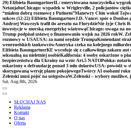
29) Elżbieta Baumgartner
IL: emerytowana nauczycielka wygrała 
Netanjahu
Chicago: wypadek w Wrigleyville, 2 policjantów cięż
“miałem dobrą rozmowę z Putinem”
Manewry Chin wokół Tajw
sukces (12-22) Elżbieta Baumgartner
J.D. Vance: spór o Donbas
Andrzej Wawrzyk trafił do aresztu na Florydzie
Nie żyje Chris R
inwestycje w morską energetykę wiatrową
Chicago: uwaga na now
Trump podpisał ustawę o finansowaniu wojsk na 2026 rok
W. Zeł
rozmowy w USA
USA: za nami orędzie Trumpa
Komendant straż
wenezuelskich tankowców
Ameryka czeka na kolejnego miliarder
Elżbieta Baumgartner
KE wycofuje się z całkowitego zakazu aut
seksualną na nieletniej osobie
Kalifornia: 4 osoby oskarżone o 
bezpieczeństwa dla Ukrainy na wzór Art.5 NATO
Polska: notari
oskarżony o defraudację ponad 3 mln dolarów
USA: powódź w s
skorygowaną wersję planu pokojowego
Twórcy AI osobami rok
Zełenski musi pójść na ustępstwa
W.Zełenski – wybory możliwe, j
Sat. Aug 8th, 2026
SŁUCHAJ NAS
Reklama
Kontakt
O nas
Oferta