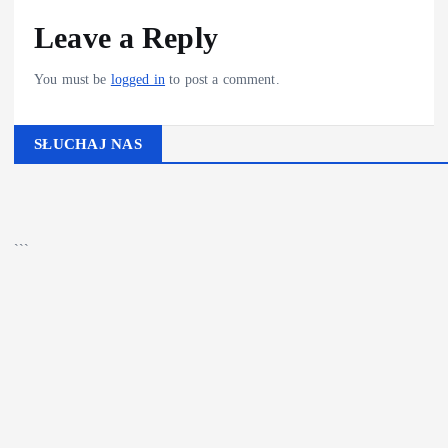
Leave a Reply
You must be
logged in
to post a comment.
SŁUCHAJ NAS
▶
Kliknij PLAY, aby słuchać
🔊
```