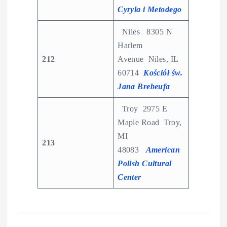
Cyryla i Metodego
Niles 8305 N
Harlem
212
Avenue Niles, IL
60714
Kościół św.
Jana Brebeufa
Troy 2975 E
Maple Road Troy,
MI
213
48083
American
Polish Cultural
Center