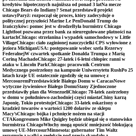
kredytów hipotecznych najniższa od ponad 3 lat
Na mecze
Chicago Bears do Indiany? Senat przedstawił projekt
ustawy
Paryż: rozpoczął się proces, który zadecyduje o
politycznej przyszłości Marine Le Pen
Donald Trump do
Irańczyków: pomoc jest w drodze
Była burmistrz Chicago
Lightfoot pozwana przez bank za nieuregulowane płatności na
kartach
Chicago: strzelanina i wypadek samochodowy w Little
Village
Chicago: ciało zaginionej nauczycielki CPS wyłowione z
jeziora Michigan
USA: postępowanie wobec szefa Rezerwy
Federalnej
W czwartek spotkanie Donalda Trumpa z Maríą
Coriną Machado
Chicago: 27-latek i 6-letni chłopiec ranni w
ataku w Lincoln Park
Chicago: pracownik Centrum
Medycznego postrzelony na kampusie Uniwersytetu Rush
Po 25
latach kraje UE ostatecznie zgodziły się na umowę z
Mercosurem
Przedstawiciele Białego Domu w Caracas
Nowe
wytyczne żywieniowe Białego Domu
Stany Zjednoczone
przedstawiły plan dla Wenezueli
Chicago: 78-latek zastrzelony
w domu w południowo-zachodniej części miasta
Chiny karzą
Japonię, Tokio protestuje
Chicago: 33-latek oskarżony o
kradzież towarów o wartości 1200 dolarów ze sklepu
Macy’s
Chicago: bójka i pchnięcie nożem na stacji
CTA
Kongresmen Mike Quigley będzie ubiegał się o stanowisko
burmistrza Chicago
Włochy mogą opuścić mniejszość blokującą
umowę UE-Mercosur
Minnesota: gubernator Tim Waltz
rezygnuje z walki o reelekcję pod presją skandalu z