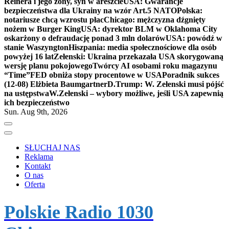
Reinera i jego żony, syn w areszcie
USA: Gwarancje
bezpieczeństwa dla Ukrainy na wzór Art.5 NATO
Polska:
notariusze chcą wzrostu płac
Chicago: mężczyzna dźgnięty
nożem w Burger King
USA: dyrektor BLM w Oklahoma City
oskarżony o defraudację ponad 3 mln dolarów
USA: powódź w
stanie Waszyngton
Hiszpania: media społecznościowe dla osób
powyżej 16 lat
Zełenski: Ukraina przekazała USA skorygowaną
wersję planu pokojowego
Twórcy AI osobami roku magazynu
“Time”
FED obniża stopy procentowe w USA
Poradnik sukces
(12-08) Elżbieta Baumgartner
D.Trump: W. Zełenski musi pójść
na ustępstwa
W.Zełenski – wybory możliwe, jeśli USA zapewnią
ich bezpieczeństwo
Sun. Aug 9th, 2026
SŁUCHAJ NAS
Reklama
Kontakt
O nas
Oferta
Polskie Radio 1030