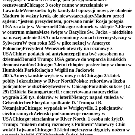
oszustwami
Chicago: 3 osoby ranne w strzelaninie w
Lawndale
Wenezuela: były kandydat opozycji mówi, że obalenie
Maduro to ważny krok, ale niewystarczający
Maduro przed
sądem: “jestem prezydentem, porwano mnie”
Rosja potępia
USA za akcję w Wenezueli
Chicago: rabunek w sklepie 7-Eleven
w centrum miasta
Msze święte w Bazylice Św. Jacka – niedzielne
na naszej antenie!
USA: udaremniony zamach terrorystyczny w
Sylwestra
W tym roku MŚ w piłce nożnej w Ameryce
Północnej
Prezydent Wenezueli otwarty na rozmowy z
USA
Chiny: podatek od antykoncepcji ma być sposobem na
dzietność
Donald Trump: USA gotowe do wsparcia irańskich
demonstrantów
Chicago: 7-letni chłopiec postrzelony w domu w
Humboldt Park
Relacja z Wigilii na Jackowie
2025.
Amerykańskie wejście w nowy rok
Chicago: 25-latek
pobity i okradziony w River North
Polska: rekordowa liczba
policjantów w służbie
Sylwester w Chicago
Poradnik sukces (12-
29) Elżbieta Baumgartner
IL: emerytowana nauczycielka
wygrała 250 tys. dolarów w loterii
Niemcy: napad stulecia w
Gelsenkirchen
Floryda: spotkanie D. Trumpa i B.
Netanjahu
Chicago: wypadek w Wrigleyville, 2 policjantów
ciężko rannych
Zełenski podsumowuje rozmowy w
USA
Chicago: strzelanina w River North, 1 osoba nie żyje
D.
Trump: “miałem dobrą rozmowę z Putinem”
Manewry Chin
wokół Tajwanu
Chicago: 32-letni mężczyzna dźgnięty nożem w