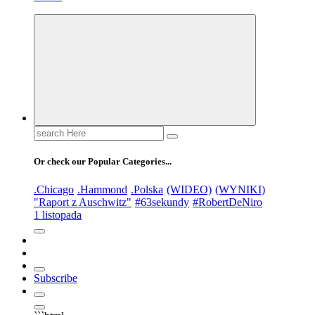
Search
for:
Or check our Popular Categories...
.Chicago
.Hammond
.Polska
(WIDEO)
(WYNIKI)
"Raport z Auschwitz"
#63sekundy
#RobertDeNiro
1 listopada
Subscribe