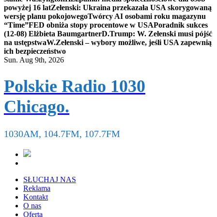
powyżej 16 lat
Zełenski: Ukraina przekazała USA skorygowaną
wersję planu pokojowego
Twórcy AI osobami roku magazynu
“Time”
FED obniża stopy procentowe w USA
Poradnik sukces
(12-08) Elżbieta Baumgartner
D.Trump: W. Zełenski musi pójść
na ustępstwa
W.Zełenski – wybory możliwe, jeśli USA zapewnią
ich bezpieczeństwo
Sun. Aug 9th, 2026
Polskie Radio 1030
Chicago.
1030AM, 104.7FM, 107.7FM
SŁUCHAJ NAS
Reklama
Kontakt
O nas
Oferta