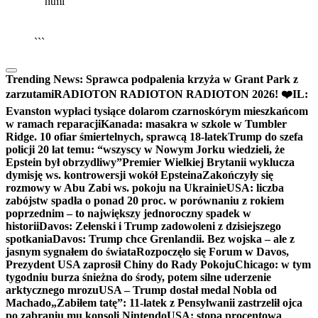
```html
▶
Kliknij PLAY, aby słuchać
🔈
🔊
```
Trending News:
Sprawca podpalenia krzyża w Grant Park z
zarzutami
RADIOTON RADIOTON RADIOTON 2026! ❤️
IL:
Evanston wypłaci tysiące dolarom czarnoskórym mieszkańcom
w ramach reparacji
Kanada: masakra w szkole w Tumbler
Ridge. 10 ofiar śmiertelnych, sprawcą 18-latek
Trump do szefa
policji 20 lat temu: “wszyscy w Nowym Jorku wiedzieli, że
Epstein był obrzydliwy”
Premier Wielkiej Brytanii wyklucza
dymisję ws. kontrowersji wokół Epsteina
Zakończyły się
rozmowy w Abu Zabi ws. pokoju na Ukrainie
USA: liczba
zabójstw spadła o ponad 20 proc. w porównaniu z rokiem
poprzednim – to największy jednoroczny spadek w
historii
Davos: Zełenski i Trump zadowoleni z dzisiejszego
spotkania
Davos: Trump chce Grenlandii. Bez wojska – ale z
jasnym sygnałem do świata
Rozpoczęło się Forum w Davos,
Prezydent USA zaprosił Chiny do Rady Pokoju
Chicago: w tym
tygodniu burza śnieżna do środy, potem silne uderzenie
arktycznego mrozu
USA – Trump dostał medal Nobla od
Machado
„Zabiłem tatę”: 11-latek z Pensylwanii zastrzelił ojca
po zabraniu mu konsoli Nintendo
USA: stopa procentowa