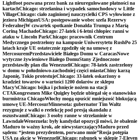
Lightfoot pozwana przez bank za nieuregulowane płatności na
kartach
Chicago: strzelanina i wypadek samochodowy w Little
Village
Chicago: ciało zaginionej nauczycielki CPS wyłowione z
jeziora Michigan
USA: postępowanie wobec szefa Rezerwy
Federalnej
W czwartek spotkanie Donalda Trumpa z Maríą
Coriną Machado
Chicago: 27-latek i 6-letni chłopiec ranni w
ataku w Lincoln Park
Chicago: pracownik Centrum
Medycznego postrzelony na kampusie Uniwersytetu Rush
Po 25
latach kraje UE ostatecznie zgodziły się na umowę z
Mercosurem
Przedstawiciele Białego Domu w Caracas
Nowe
wytyczne żywieniowe Białego Domu
Stany Zjednoczone
przedstawiły plan dla Wenezueli
Chicago: 78-latek zastrzelony
w domu w południowo-zachodniej części miasta
Chiny karzą
Japonię, Tokio protestuje
Chicago: 33-latek oskarżony o
kradzież towarów o wartości 1200 dolarów ze sklepu
Macy’s
Chicago: bójka i pchnięcie nożem na stacji
CTA
Kongresmen Mike Quigley będzie ubiegał się o stanowisko
burmistrza Chicago
Włochy mogą opuścić mniejszość blokującą
umowę UE-Mercosur
Minnesota: gubernator Tim Waltz
rezygnuje z walki o reelekcję pod presją skandalu z
oszustwami
Chicago: 3 osoby ranne w strzelaninie w
Lawndale
Wenezuela: były kandydat opozycji mówi, że obalenie
Maduro to ważny krok, ale niewystarczający
Maduro przed
sądem: “jestem prezydentem, porwano mnie”
Rosja potępia
USA za akcję w Wenezueli
Chicago: rabunek w sklepie 7-Eleven