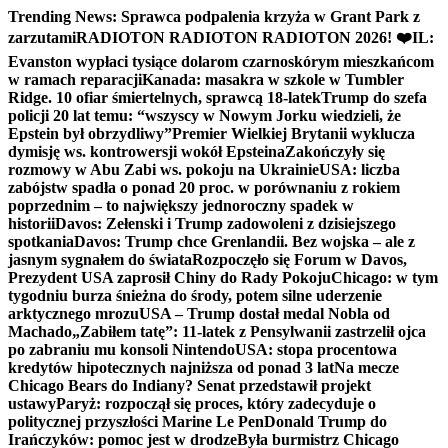
Skip
Trending News:
Sprawca podpalenia krzyża w Grant Park z
to
zarzutami
RADIOTON RADIOTON RADIOTON 2026! ❤️
IL:
content
Evanston wypłaci tysiące dolarom czarnoskórym mieszkańcom
w ramach reparacji
Kanada: masakra w szkole w Tumbler
Ridge. 10 ofiar śmiertelnych, sprawcą 18-latek
Trump do szefa
policji 20 lat temu: “wszyscy w Nowym Jorku wiedzieli, że
Epstein był obrzydliwy”
Premier Wielkiej Brytanii wyklucza
dymisję ws. kontrowersji wokół Epsteina
Zakończyły się
rozmowy w Abu Zabi ws. pokoju na Ukrainie
USA: liczba
zabójstw spadła o ponad 20 proc. w porównaniu z rokiem
poprzednim – to największy jednoroczny spadek w
historii
Davos: Zełenski i Trump zadowoleni z dzisiejszego
spotkania
Davos: Trump chce Grenlandii. Bez wojska – ale z
jasnym sygnałem do świata
Rozpoczęło się Forum w Davos,
Prezydent USA zaprosił Chiny do Rady Pokoju
Chicago: w tym
tygodniu burza śnieżna do środy, potem silne uderzenie
arktycznego mrozu
USA – Trump dostał medal Nobla od
Machado
„Zabiłem tatę”: 11-latek z Pensylwanii zastrzelił ojca
po zabraniu mu konsoli Nintendo
USA: stopa procentowa
kredytów hipotecznych najniższa od ponad 3 lat
Na mecze
Chicago Bears do Indiany? Senat przedstawił projekt
ustawy
Paryż: rozpoczął się proces, który zadecyduje o
politycznej przyszłości Marine Le Pen
Donald Trump do
Irańczyków: pomoc jest w drodze
Była burmistrz Chicago