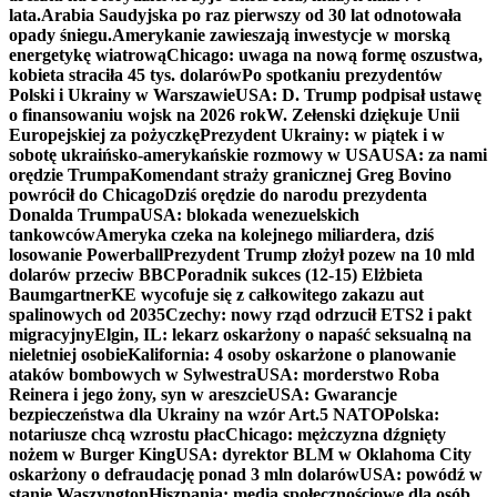
lata.
Arabia Saudyjska po raz pierwszy od 30 lat odnotowała
opady śniegu.
Amerykanie zawieszają inwestycje w morską
energetykę wiatrową
Chicago: uwaga na nową formę oszustwa,
kobieta straciła 45 tys. dolarów
Po spotkaniu prezydentów
Polski i Ukrainy w Warszawie
USA: D. Trump podpisał ustawę
o finansowaniu wojsk na 2026 rok
W. Zełenski dziękuje Unii
Europejskiej za pożyczkę
Prezydent Ukrainy: w piątek i w
sobotę ukraińsko-amerykańskie rozmowy w USA
USA: za nami
orędzie Trumpa
Komendant straży granicznej Greg Bovino
powrócił do Chicago
Dziś orędzie do narodu prezydenta
Donalda Trumpa
USA: blokada wenezuelskich
tankowców
Ameryka czeka na kolejnego miliardera, dziś
losowanie Powerball
Prezydent Trump złożył pozew na 10 mld
dolarów przeciw BBC
Poradnik sukces (12-15) Elżbieta
Baumgartner
KE wycofuje się z całkowitego zakazu aut
spalinowych od 2035
Czechy: nowy rząd odrzucił ETS2 i pakt
migracyjny
Elgin, IL: lekarz oskarżony o napaść seksualną na
nieletniej osobie
Kalifornia: 4 osoby oskarżone o planowanie
ataków bombowych w Sylwestra
USA: morderstwo Roba
Reinera i jego żony, syn w areszcie
USA: Gwarancje
bezpieczeństwa dla Ukrainy na wzór Art.5 NATO
Polska:
notariusze chcą wzrostu płac
Chicago: mężczyzna dźgnięty
nożem w Burger King
USA: dyrektor BLM w Oklahoma City
oskarżony o defraudację ponad 3 mln dolarów
USA: powódź w
stanie Waszyngton
Hiszpania: media społecznościowe dla osób