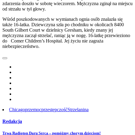
zdarzenia doszło w sobotę wieczorem. Mężczyzna zginął na miejscu
od strzału w tył głowy.
Wśród poszkodowanych w wymianach ognia osób znalazła się
także 16-latka. Dziewczyna szła po chodniku w okolicach 8400
South Gilbert Court w dzielnicy Gresham, kiedy znany jej
mężczyzna zaczął strzelać, raniąc ją w nogę. 16-latkę przewieziono
do Comer Children’s Hospital. Jej życiu nie zagraża
niebezpieczeństwo.
Chicago
przemoc
przestępczość
Strzelanina
Redakcja
Post
Trwa Radioton Daru Serca – pomóżmy chorym dzieciom!