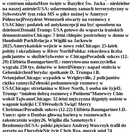
w centrum miasta
Msze święte w Bazylice Św. Jacka – niedzielne
na naszej antenie!
USA: udaremniony zamach terrorystyczny w
Sylwestra
W tym roku MŚ w piłce nożnej w Ameryce
Północnej
Prezydent Wenezueli otwarty na rozmowy z
USA
Chiny: podatek od antykoncepcji ma być sposobem na
dzietność
Donald Trump: USA gotowe do wsparcia irańskich
demonstrantów
Chicago: 7-letni chłopiec postrzelony w domu w
Humboldt Park
Relacja z Wigilii na Jackowie
2025.
Amerykańskie wejście w nowy rok
Chicago: 25-latek
pobity i okradziony w River North
Polska: rekordowa liczba
policjantów w służbie
Sylwester w Chicago
Poradnik sukces (12-
29) Elżbieta Baumgartner
IL: emerytowana nauczycielka
wygrała 250 tys. dolarów w loterii
Niemcy: napad stulecia w
Gelsenkirchen
Floryda: spotkanie D. Trumpa i B.
Netanjahu
Chicago: wypadek w Wrigleyville, 2 policjantów
ciężko rannych
Zełenski podsumowuje rozmowy w
USA
Chicago: strzelanina w River North, 1 osoba nie żyje
D.
Trump: “miałem dobrą rozmowę z Putinem”
Manewry Chin
wokół Tajwanu
Chicago: 32-letni mężczyzna dźgnięty nożem w
wagonie kolejki CTA
Wesołych Świąt! Merry
Christmas!
Poradnik sukces (12-22) Elżbieta Baumgartner
J.D.
Vance: spór o Donbas główną barierą w rozmowach o
zakończeniu wojny
26. Wigilia dla Samotnych i
Bezdomnych
USA: polski pięściarz Andrzej Wawrzyk trafił do
aresztu na Florydzie
Nie żyje Chris Rea, muzyk miał 74