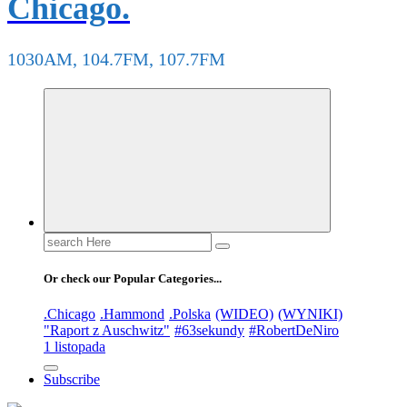
Chicago.
1030AM, 104.7FM, 107.7FM
Search
for:
Or check our Popular Categories...
.Chicago
.Hammond
.Polska
(WIDEO)
(WYNIKI)
"Raport z Auschwitz"
#63sekundy
#RobertDeNiro
1 listopada
Subscribe