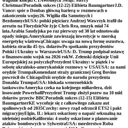
wagonie kolejki CTA
Wesołych Świąt! Merry
Christmas!
Poradnik sukces (12-22) Elżbieta Baumgartner
J.D.
Vance: spór o Donbas główną barierą w rozmowach o
zakończeniu wojny
26. Wigilia dla Samotnych i
Bezdomnych
USA: polski pięściarz Andrzej Wawrzyk trafił do
aresztu na Florydzie
Nie żyje Chris Rea, muzyk miał 74
lata.
Arabia Saudyjska po raz pierwszy od 30 lat odnotowała
opady śniegu.
Amerykanie zawieszają inwestycje w morską
energetykę wiatrową
Chicago: uwaga na nową formę oszustwa,
kobieta straciła 45 tys. dolarów
Po spotkaniu prezydentów
Polski i Ukrainy w Warszawie
USA: D. Trump podpisał ustawę
o finansowaniu wojsk na 2026 rok
W. Zełenski dziękuje Unii
Europejskiej za pożyczkę
Prezydent Ukrainy: w piątek i w
sobotę ukraińsko-amerykańskie rozmowy w USA
USA: za nami
orędzie Trumpa
Komendant straży granicznej Greg Bovino
powrócił do Chicago
Dziś orędzie do narodu prezydenta
Donalda Trumpa
USA: blokada wenezuelskich
tankowców
Ameryka czeka na kolejnego miliardera, dziś
losowanie Powerball
Prezydent Trump złożył pozew na 10 mld
dolarów przeciw BBC
Poradnik sukces (12-15) Elżbieta
Baumgartner
KE wycofuje się z całkowitego zakazu aut
spalinowych od 2035
Czechy: nowy rząd odrzucił ETS2 i pakt
migracyjny
Elgin, IL: lekarz oskarżony o napaść seksualną na
nieletniej osobie
Kalifornia: 4 osoby oskarżone o planowanie
ataków bombowych w Sylwestra
USA: morderstwo Roba