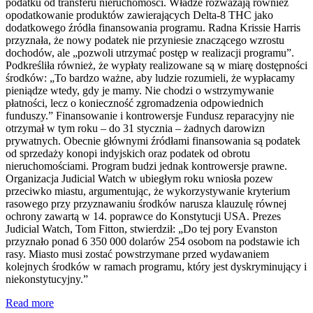
podatku od transferu nieruchomości. Władze rozważają również
opodatkowanie produktów zawierających Delta-8 THC jako
dodatkowego źródła finansowania programu. Radna Krissie Harris
przyznała, że nowy podatek nie przyniesie znaczącego wzrostu
dochodów, ale „pozwoli utrzymać postęp w realizacji programu”.
Podkreśliła również, że wypłaty realizowane są w miarę dostępności
środków: „To bardzo ważne, aby ludzie rozumieli, że wypłacamy
pieniądze wtedy, gdy je mamy. Nie chodzi o wstrzymywanie
płatności, lecz o konieczność zgromadzenia odpowiednich
funduszy.” Finansowanie i kontrowersje Fundusz reparacyjny nie
otrzymał w tym roku – do 31 stycznia – żadnych darowizn
prywatnych. Obecnie głównymi źródłami finansowania są podatek
od sprzedaży konopi indyjskich oraz podatek od obrotu
nieruchomościami. Program budzi jednak kontrowersje prawne.
Organizacja Judicial Watch w ubiegłym roku wniosła pozew
przeciwko miastu, argumentując, że wykorzystywanie kryterium
rasowego przy przyznawaniu środków narusza klauzulę równej
ochrony zawartą w 14. poprawce do Konstytucji USA. Prezes
Judicial Watch, Tom Fitton, stwierdził: „Do tej pory Evanston
przyznało ponad 6 350 000 dolarów 254 osobom na podstawie ich
rasy. Miasto musi zostać powstrzymane przed wydawaniem
kolejnych środków w ramach programu, który jest dyskryminujący i
niekonstytucyjny.”
Read more