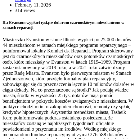
February 11, 2026
314 views
IL: Evanston wypłaci tysiące dolarom czarnoskórym mieszkańcom w
ramach reparacji
Miasteczko Evanston w stanie Illinois wypłaci po 25 000 dolarów
44 mieszkańcom w ramach miejskiego programu reparacyjnego –
poinformował lokalny Komitet ds. Reparacji. Program skierowany
jest do czarnoskórych mieszkańców oraz potomków czarnoskórych
osób, które mieszkały w Evanston w latach 1919–1969. Program
został ustanowiony w 2019 roku, a w 2021 roku zatwierdzony
przez Radę Miasta. Evanston było pierwszym miastem w Stanach
Zjednoczonych, które przyjęło formalny plan reparacyjny,
zobowiązując się do przeznaczenia łącznie 10 milionów dolarów w
ciągu dekady. Na co przeznaczone są środki? Jak podają władze
miasta, środki w wysokości 25 tys. dolarów mają pomóc
beneficjentom w pokryciu kosztów związanych z mieszkaniem. W
praktyce chodzi m.in. o zakup nieruchomości, remonty czy spłatę
kredytów hipotecznych. Asystentka menedżera miasta, Tasheik
Kerr, poinformowała podczas ostatniego posiedzenia, że
mieszkańcy zostaną w najbliższych tygodniach oficjalnie
powiadomieni o przyznaniu im środków. Według miejskiego
memorandum fundusz reparacyjny otrzymał 276 588 dolarów z