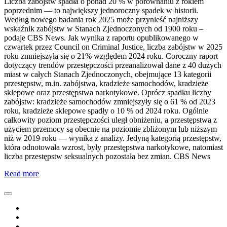
Liczba zabójstw spadła o ponad 20 % w porównaniu z rokiem
poprzednim — to największy jednoroczny spadek w historii.
Według nowego badania rok 2025 może przynieść najniższy
wskaźnik zabójstw w Stanach Zjednoczonych od 1900 roku –
podaje CBS News. Jak wynika z raportu opublikowanego w
czwartek przez Council on Criminal Justice, liczba zabójstw w 2025
roku zmniejszyła się o 21% względem 2024 roku. Coroczny raport
dotyczący trendów przestępczości przeanalizował dane z 40 dużych
miast w całych Stanach Zjednoczonych, obejmujące 13 kategorii
przestępstw, m.in. zabójstwa, kradzieże samochodów, kradzieże
sklepowe oraz przestępstwa narkotykowe. Oprócz spadku liczby
zabójstw: kradzieże samochodów zmniejszyły się o 61 % od 2023
roku, kradzieże sklepowe spadły o 10 % od 2024 roku. Ogólnie
całkowity poziom przestępczości uległ obniżeniu, a przestępstwa z
użyciem przemocy są obecnie na poziomie zbliżonym lub niższym
niż w 2019 roku — wynika z analizy. Jedyną kategorią przestępstw,
która odnotowała wzrost, były przestępstwa narkotykowe, natomiast
liczba przestępstw seksualnych pozostała bez zmian. CBS News
Read more