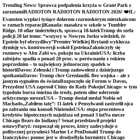
Skip
Trending News:
Sprawca podpalenia krzyża w Grant Park z
to
zarzutami
RADIOTON RADIOTON RADIOTON 2026! ❤️
IL:
content
Evanston wypłaci tysiące dolarom czarnoskórym mieszkańcom
w ramach reparacji
Kanada: masakra w szkole w Tumbler
Ridge. 10 ofiar śmiertelnych, sprawcą 18-latek
Trump do szefa
policji 20 lat temu: “wszyscy w Nowym Jorku wiedzieli, że
Epstein był obrzydliwy”
Premier Wielkiej Brytanii wyklucza
dymisję ws. kontrowersji wokół Epsteina
Zakończyły się
rozmowy w Abu Zabi ws. pokoju na Ukrainie
USA: liczba
zabójstw spadła o ponad 20 proc. w porównaniu z rokiem
poprzednim – to największy jednoroczny spadek w
historii
Davos: Zełenski i Trump zadowoleni z dzisiejszego
spotkania
Davos: Trump chce Grenlandii. Bez wojska – ale z
jasnym sygnałem do świata
Rozpoczęło się Forum w Davos,
Prezydent USA zaprosił Chiny do Rady Pokoju
Chicago: w tym
tygodniu burza śnieżna do środy, potem silne uderzenie
arktycznego mrozu
USA – Trump dostał medal Nobla od
Machado
„Zabiłem tatę”: 11-latek z Pensylwanii zastrzelił ojca
po zabraniu mu konsoli Nintendo
USA: stopa procentowa
kredytów hipotecznych najniższa od ponad 3 lat
Na mecze
Chicago Bears do Indiany? Senat przedstawił projekt
ustawy
Paryż: rozpoczął się proces, który zadecyduje o
politycznej przyszłości Marine Le Pen
Donald Trump do
Irańczyków: pomoc jest w drodze
Była burmistrz Chicago