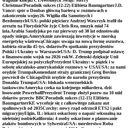
wagonie kolejki CTA
Wesołych Świąt! Merry
Christmas!
Poradnik sukces (12-22) Elżbieta Baumgartner
J.D.
Vance: spór o Donbas główną barierą w rozmowach o
zakończeniu wojny
26. Wigilia dla Samotnych i
Bezdomnych
USA: polski pięściarz Andrzej Wawrzyk trafił do
aresztu na Florydzie
Nie żyje Chris Rea, muzyk miał 74
lata.
Arabia Saudyjska po raz pierwszy od 30 lat odnotowała
opady śniegu.
Amerykanie zawieszają inwestycje w morską
energetykę wiatrową
Chicago: uwaga na nową formę oszustwa,
kobieta straciła 45 tys. dolarów
Po spotkaniu prezydentów
Polski i Ukrainy w Warszawie
USA: D. Trump podpisał ustawę
o finansowaniu wojsk na 2026 rok
W. Zełenski dziękuje Unii
Europejskiej za pożyczkę
Prezydent Ukrainy: w piątek i w
sobotę ukraińsko-amerykańskie rozmowy w USA
USA: za nami
orędzie Trumpa
Komendant straży granicznej Greg Bovino
powrócił do Chicago
Dziś orędzie do narodu prezydenta
Donalda Trumpa
USA: blokada wenezuelskich
tankowców
Ameryka czeka na kolejnego miliardera, dziś
losowanie Powerball
Prezydent Trump złożył pozew na 10 mld
dolarów przeciw BBC
Poradnik sukces (12-15) Elżbieta
Baumgartner
KE wycofuje się z całkowitego zakazu aut
spalinowych od 2035
Czechy: nowy rząd odrzucił ETS2 i pakt
migracyjny
Elgin, IL: lekarz oskarżony o napaść seksualną na
nieletniej osobie
Kalifornia: 4 osoby oskarżone o planowanie
ataków bombowych w Sylwestra
USA: morderstwo Roba