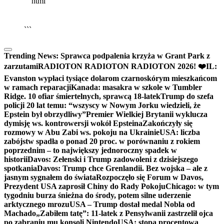
```html
▶
Kliknij PLAY, aby słuchać
🔈
🔊
```
Trending News:
Sprawca podpalenia krzyża w Grant Park z
zarzutami
RADIOTON RADIOTON RADIOTON 2026! ❤️
IL:
Evanston wypłaci tysiące dolarom czarnoskórym mieszkańcom
w ramach reparacji
Kanada: masakra w szkole w Tumbler
Ridge. 10 ofiar śmiertelnych, sprawcą 18-latek
Trump do szefa
policji 20 lat temu: “wszyscy w Nowym Jorku wiedzieli, że
Epstein był obrzydliwy”
Premier Wielkiej Brytanii wyklucza
dymisję ws. kontrowersji wokół Epsteina
Zakończyły się
rozmowy w Abu Zabi ws. pokoju na Ukrainie
USA: liczba
zabójstw spadła o ponad 20 proc. w porównaniu z rokiem
poprzednim – to największy jednoroczny spadek w
historii
Davos: Zełenski i Trump zadowoleni z dzisiejszego
spotkania
Davos: Trump chce Grenlandii. Bez wojska – ale z
jasnym sygnałem do świata
Rozpoczęło się Forum w Davos,
Prezydent USA zaprosił Chiny do Rady Pokoju
Chicago: w tym
tygodniu burza śnieżna do środy, potem silne uderzenie
arktycznego mrozu
USA – Trump dostał medal Nobla od
Machado
„Zabiłem tatę”: 11-latek z Pensylwanii zastrzelił ojca
po zabraniu mu konsoli Nintendo
USA: stopa procentowa