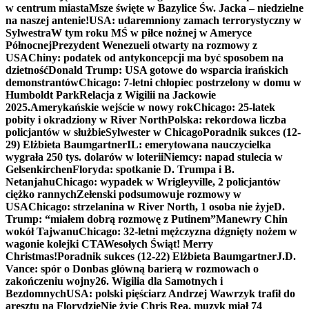
w centrum miasta
Msze święte w Bazylice Św. Jacka – niedzielne
na naszej antenie!
USA: udaremniony zamach terrorystyczny w
Sylwestra
W tym roku MŚ w piłce nożnej w Ameryce
Północnej
Prezydent Wenezueli otwarty na rozmowy z
USA
Chiny: podatek od antykoncepcji ma być sposobem na
dzietność
Donald Trump: USA gotowe do wsparcia irańskich
demonstrantów
Chicago: 7-letni chłopiec postrzelony w domu w
Humboldt Park
Relacja z Wigilii na Jackowie
2025.
Amerykańskie wejście w nowy rok
Chicago: 25-latek
pobity i okradziony w River North
Polska: rekordowa liczba
policjantów w służbie
Sylwester w Chicago
Poradnik sukces (12-
29) Elżbieta Baumgartner
IL: emerytowana nauczycielka
wygrała 250 tys. dolarów w loterii
Niemcy: napad stulecia w
Gelsenkirchen
Floryda: spotkanie D. Trumpa i B.
Netanjahu
Chicago: wypadek w Wrigleyville, 2 policjantów
ciężko rannych
Zełenski podsumowuje rozmowy w
USA
Chicago: strzelanina w River North, 1 osoba nie żyje
D.
Trump: “miałem dobrą rozmowę z Putinem”
Manewry Chin
wokół Tajwanu
Chicago: 32-letni mężczyzna dźgnięty nożem w
wagonie kolejki CTA
Wesołych Świąt! Merry
Christmas!
Poradnik sukces (12-22) Elżbieta Baumgartner
J.D.
Vance: spór o Donbas główną barierą w rozmowach o
zakończeniu wojny
26. Wigilia dla Samotnych i
Bezdomnych
USA: polski pięściarz Andrzej Wawrzyk trafił do
aresztu na Florydzie
Nie żyje Chris Rea, muzyk miał 74