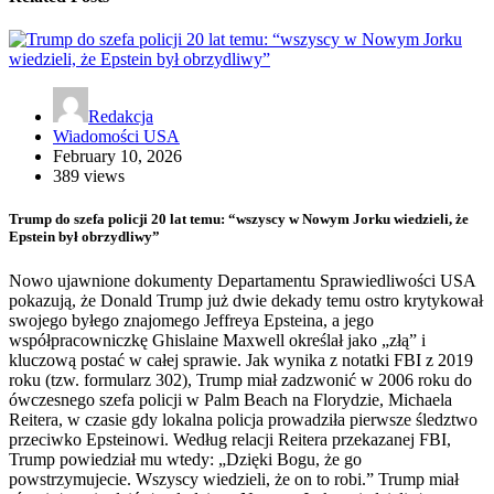
Redakcja
Wiadomości USA
February 10, 2026
389 views
Trump do szefa policji 20 lat temu: “wszyscy w Nowym Jorku wiedzieli, że
Epstein był obrzydliwy”
Nowo ujawnione dokumenty Departamentu Sprawiedliwości USA
pokazują, że Donald Trump już dwie dekady temu ostro krytykował
swojego byłego znajomego Jeffreya Epsteina, a jego
współpracowniczkę Ghislaine Maxwell określał jako „złą” i
kluczową postać w całej sprawie. Jak wynika z notatki FBI z 2019
roku (tzw. formularz 302), Trump miał zadzwonić w 2006 roku do
ówczesnego szefa policji w Palm Beach na Florydzie, Michaela
Reitera, w czasie gdy lokalna policja prowadziła pierwsze śledztwo
przeciwko Epsteinowi. Według relacji Reitera przekazanej FBI,
Trump powiedział mu wtedy: „Dzięki Bogu, że go
powstrzymujecie. Wszyscy wiedzieli, że on to robi.” Trump miał