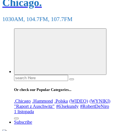
Chicago.
1030AM, 104.7FM, 107.7FM
Search
for:
Or check our Popular Categories...
.Chicago
.Hammond
.Polska
(WIDEO)
(WYNIKI)
"Raport z Auschwitz"
#63sekundy
#RobertDeNiro
1 listopada
Subscribe