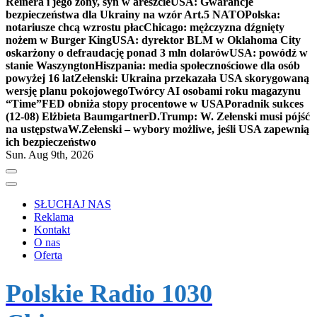
Reinera i jego żony, syn w areszcie
USA: Gwarancje
bezpieczeństwa dla Ukrainy na wzór Art.5 NATO
Polska:
notariusze chcą wzrostu płac
Chicago: mężczyzna dźgnięty
nożem w Burger King
USA: dyrektor BLM w Oklahoma City
oskarżony o defraudację ponad 3 mln dolarów
USA: powódź w
stanie Waszyngton
Hiszpania: media społecznościowe dla osób
powyżej 16 lat
Zełenski: Ukraina przekazała USA skorygowaną
wersję planu pokojowego
Twórcy AI osobami roku magazynu
“Time”
FED obniża stopy procentowe w USA
Poradnik sukces
(12-08) Elżbieta Baumgartner
D.Trump: W. Zełenski musi pójść
na ustępstwa
W.Zełenski – wybory możliwe, jeśli USA zapewnią
ich bezpieczeństwo
Sun. Aug 9th, 2026
SŁUCHAJ NAS
Reklama
Kontakt
O nas
Oferta
Polskie Radio 1030