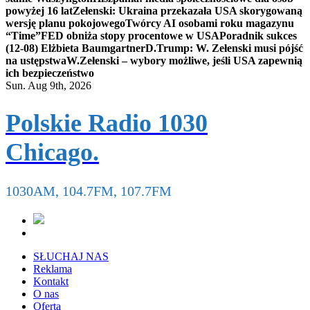
powyżej 16 lat
Zełenski: Ukraina przekazała USA skorygowaną
wersję planu pokojowego
Twórcy AI osobami roku magazynu
“Time”
FED obniża stopy procentowe w USA
Poradnik sukces
(12-08) Elżbieta Baumgartner
D.Trump: W. Zełenski musi pójść
na ustępstwa
W.Zełenski – wybory możliwe, jeśli USA zapewnią
ich bezpieczeństwo
Sun. Aug 9th, 2026
Polskie Radio 1030
Chicago.
1030AM, 104.7FM, 107.7FM
SŁUCHAJ NAS
Reklama
Kontakt
O nas
Oferta