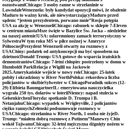
oszustwami
Chicago: 3 osoby ranne w strzelaninie w
Lawndale
Wenezuela: były kandydat opozycji mówi, że obalenie
Maduro to ważny krok, ale niewystarczający
Maduro przed
sądem: “jestem prezydentem, porwano mnie”
Rosja potępia
USA za akcję w Wenezueli
Chicago: rabunek w sklepie 7-Eleven
w centrum miasta
Msze święte w Bazylice Św. Jacka – niedzielne
na naszej antenie!
USA: udaremniony zamach terrorystyczny w
Sylwestra
W tym roku MŚ w piłce nożnej w Ameryce
Północnej
Prezydent Wenezueli otwarty na rozmowy z
USA
Chiny: podatek od antykoncepcji ma być sposobem na
dzietność
Donald Trump: USA gotowe do wsparcia irańskich
demonstrantów
Chicago: 7-letni chłopiec postrzelony w domu w
Humboldt Park
Relacja z Wigilii na Jackowie
2025.
Amerykańskie wejście w nowy rok
Chicago: 25-latek
pobity i okradziony w River North
Polska: rekordowa liczba
policjantów w służbie
Sylwester w Chicago
Poradnik sukces (12-
29) Elżbieta Baumgartner
IL: emerytowana nauczycielka
wygrała 250 tys. dolarów w loterii
Niemcy: napad stulecia w
Gelsenkirchen
Floryda: spotkanie D. Trumpa i B.
Netanjahu
Chicago: wypadek w Wrigleyville, 2 policjantów
ciężko rannych
Zełenski podsumowuje rozmowy w
USA
Chicago: strzelanina w River North, 1 osoba nie żyje
D.
Trump: “miałem dobrą rozmowę z Putinem”
Manewry Chin
wokół Tajwanu
Chicago: 32-letni mężczyzna dźgnięty nożem w