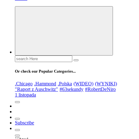
Search
for:
Or check our Popular Categories...
.Chicago
.Hammond
.Polska
(WIDEO)
(WYNIKI)
"Raport z Auschwitz"
#63sekundy
#RobertDeNiro
1 listopada
Subscribe