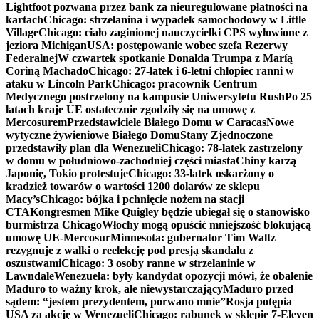
Lightfoot pozwana przez bank za nieuregulowane płatności na
kartach
Chicago: strzelanina i wypadek samochodowy w Little
Village
Chicago: ciało zaginionej nauczycielki CPS wyłowione z
jeziora Michigan
USA: postępowanie wobec szefa Rezerwy
Federalnej
W czwartek spotkanie Donalda Trumpa z Maríą
Coriną Machado
Chicago: 27-latek i 6-letni chłopiec ranni w
ataku w Lincoln Park
Chicago: pracownik Centrum
Medycznego postrzelony na kampusie Uniwersytetu Rush
Po 25
latach kraje UE ostatecznie zgodziły się na umowę z
Mercosurem
Przedstawiciele Białego Domu w Caracas
Nowe
wytyczne żywieniowe Białego Domu
Stany Zjednoczone
przedstawiły plan dla Wenezueli
Chicago: 78-latek zastrzelony
w domu w południowo-zachodniej części miasta
Chiny karzą
Japonię, Tokio protestuje
Chicago: 33-latek oskarżony o
kradzież towarów o wartości 1200 dolarów ze sklepu
Macy’s
Chicago: bójka i pchnięcie nożem na stacji
CTA
Kongresmen Mike Quigley będzie ubiegał się o stanowisko
burmistrza Chicago
Włochy mogą opuścić mniejszość blokującą
umowę UE-Mercosur
Minnesota: gubernator Tim Waltz
rezygnuje z walki o reelekcję pod presją skandalu z
oszustwami
Chicago: 3 osoby ranne w strzelaninie w
Lawndale
Wenezuela: były kandydat opozycji mówi, że obalenie
Maduro to ważny krok, ale niewystarczający
Maduro przed
sądem: “jestem prezydentem, porwano mnie”
Rosja potępia
USA za akcję w Wenezueli
Chicago: rabunek w sklepie 7-Eleven