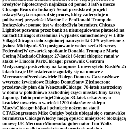
kredytów hipotecznych najniższa od ponad 3 lat
Na mecze
Chicago Bears do Indiany? Senat przedstawił projekt
ustawy
Paryż: rozpoczął się proces, który zadecyduje o
politycznej przyszłości Marine Le Pen
Donald Trump do
Irańczyków: pomoc jest w drodze
Była burmistrz Chicago
Lightfoot pozwana przez bank za nieuregulowane płatności na
kartach
Chicago: strzelanina i wypadek samochodowy w Little
Village
Chicago: ciało zaginionej nauczycielki CPS wyłowione z
jeziora Michigan
USA: postępowanie wobec szefa Rezerwy
Federalnej
W czwartek spotkanie Donalda Trumpa z Maríą
Coriną Machado
Chicago: 27-latek i 6-letni chłopiec ranni w
ataku w Lincoln Park
Chicago: pracownik Centrum
Medycznego postrzelony na kampusie Uniwersytetu Rush
Po 25
latach kraje UE ostatecznie zgodziły się na umowę z
Mercosurem
Przedstawiciele Białego Domu w Caracas
Nowe
wytyczne żywieniowe Białego Domu
Stany Zjednoczone
przedstawiły plan dla Wenezueli
Chicago: 78-latek zastrzelony
w domu w południowo-zachodniej części miasta
Chiny karzą
Japonię, Tokio protestuje
Chicago: 33-latek oskarżony o
kradzież towarów o wartości 1200 dolarów ze sklepu
Macy’s
Chicago: bójka i pchnięcie nożem na stacji
CTA
Kongresmen Mike Quigley będzie ubiegał się o stanowisko
burmistrza Chicago
Włochy mogą opuścić mniejszość blokującą
umowę UE-Mercosur
Minnesota: gubernator Tim Waltz
rezygnuje z walki o reelekcję pod presją skandalu z