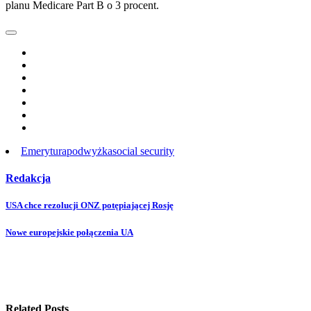
planu Medicare Part B o 3 procent.
Emerytura
podwyżka
social security
Redakcja
Post
USA chce rezolucji ONZ potępiającej Rosję
navigation
Nowe europejskie połączenia UA
Related Posts