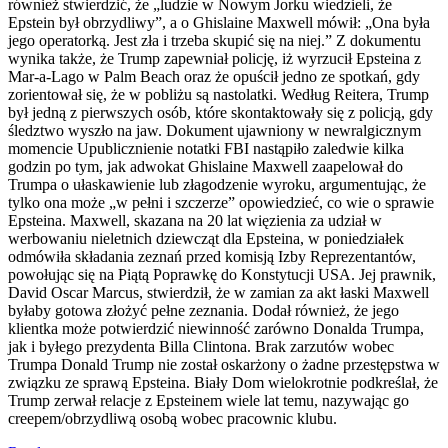
również stwierdzić, że „ludzie w Nowym Jorku wiedzieli, że
Epstein był obrzydliwy”, a o Ghislaine Maxwell mówił: „Ona była
jego operatorką. Jest zła i trzeba skupić się na niej.” Z dokumentu
wynika także, że Trump zapewniał policję, iż wyrzucił Epsteina z
Mar-a-Lago w Palm Beach oraz że opuścił jedno ze spotkań, gdy
zorientował się, że w pobliżu są nastolatki. Według Reitera, Trump
był jedną z pierwszych osób, które skontaktowały się z policją, gdy
śledztwo wyszło na jaw. Dokument ujawniony w newralgicznym
momencie Upublicznienie notatki FBI nastąpiło zaledwie kilka
godzin po tym, jak adwokat Ghislaine Maxwell zaapelował do
Trumpa o ułaskawienie lub złagodzenie wyroku, argumentując, że
tylko ona może „w pełni i szczerze” opowiedzieć, co wie o sprawie
Epsteina. Maxwell, skazana na 20 lat więzienia za udział w
werbowaniu nieletnich dziewcząt dla Epsteina, w poniedziałek
odmówiła składania zeznań przed komisją Izby Reprezentantów,
powołując się na Piątą Poprawkę do Konstytucji USA. Jej prawnik,
David Oscar Marcus, stwierdził, że w zamian za akt łaski Maxwell
byłaby gotowa złożyć pełne zeznania. Dodał również, że jego
klientka może potwierdzić niewinność zarówno Donalda Trumpa,
jak i byłego prezydenta Billa Clintona. Brak zarzutów wobec
Trumpa Donald Trump nie został oskarżony o żadne przestępstwa w
związku ze sprawą Epsteina. Biały Dom wielokrotnie podkreślał, że
Trump zerwał relacje z Epsteinem wiele lat temu, nazywając go
creepem/obrzydliwą osobą wobec pracownic klubu.