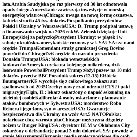
lata.
Arabia Saudyjska po raz pierwszy od 30 lat odnotowała
opady śniegu.
Amerykanie zawieszają inwestycje w morską
energetykę wiatrową
Chicago: uwaga na nową formę oszustwa,
kobieta straciła 45 tys. dolarów
Po spotkaniu prezydentów
Polski i Ukrainy w Warszawie
USA: D. Trump podpisał ustawę
o finansowaniu wojsk na 2026 rok
W. Zełenski dziękuje Unii
Europejskiej za pożyczkę
Prezydent Ukrainy: w piątek i w
sobotę ukraińsko-amerykańskie rozmowy w USA
USA: za nami
orędzie Trumpa
Komendant straży granicznej Greg Bovino
powrócił do Chicago
Dziś orędzie do narodu prezydenta
Donalda Trumpa
USA: blokada wenezuelskich
tankowców
Ameryka czeka na kolejnego miliardera, dziś
losowanie Powerball
Prezydent Trump złożył pozew na 10 mld
dolarów przeciw BBC
Poradnik sukces (12-15) Elżbieta
Baumgartner
KE wycofuje się z całkowitego zakazu aut
spalinowych od 2035
Czechy: nowy rząd odrzucił ETS2 i pakt
migracyjny
Elgin, IL: lekarz oskarżony o napaść seksualną na
nieletniej osobie
Kalifornia: 4 osoby oskarżone o planowanie
ataków bombowych w Sylwestra
USA: morderstwo Roba
Reinera i jego żony, syn w areszcie
USA: Gwarancje
bezpieczeństwa dla Ukrainy na wzór Art.5 NATO
Polska:
notariusze chcą wzrostu płac
Chicago: mężczyzna dźgnięty
nożem w Burger King
USA: dyrektor BLM w Oklahoma City
oskarżony o defraudację ponad 3 mln dolarów
USA: powódź w
stanie Waszyngton
Hiszpania: media społecznościowe dla osób