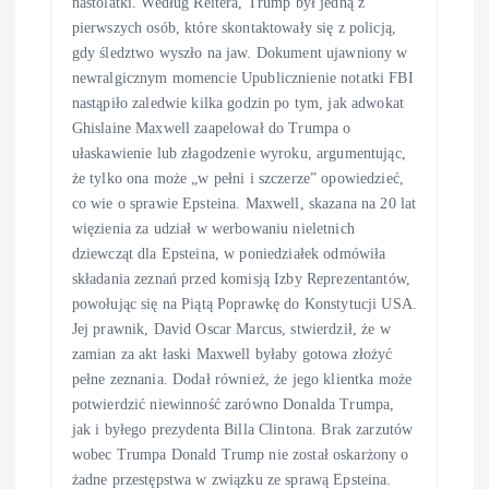
nastolatki. Według Reitera, Trump był jedną z
pierwszych osób, które skontaktowały się z policją,
gdy śledztwo wyszło na jaw. Dokument ujawniony w
newralgicznym momencie Upublicznienie notatki FBI
nastąpiło zaledwie kilka godzin po tym, jak adwokat
Ghislaine Maxwell zaapelował do Trumpa o
ułaskawienie lub złagodzenie wyroku, argumentując,
że tylko ona może „w pełni i szczerze” opowiedzieć,
co wie o sprawie Epsteina. Maxwell, skazana na 20 lat
więzienia za udział w werbowaniu nieletnich
dziewcząt dla Epsteina, w poniedziałek odmówiła
składania zeznań przed komisją Izby Reprezentantów,
powołując się na Piątą Poprawkę do Konstytucji USA.
Jej prawnik, David Oscar Marcus, stwierdził, że w
zamian za akt łaski Maxwell byłaby gotowa złożyć
pełne zeznania. Dodał również, że jego klientka może
potwierdzić niewinność zarówno Donalda Trumpa,
jak i byłego prezydenta Billa Clintona. Brak zarzutów
wobec Trumpa Donald Trump nie został oskarżony o
żadne przestępstwa w związku ze sprawą Epsteina.