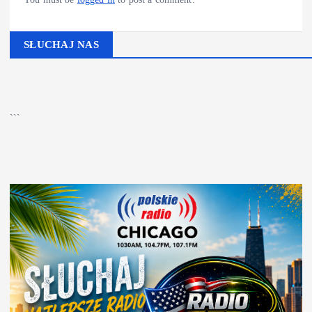
SŁUCHAJ NAS
▶
Kliknij PLAY, aby słuchać
🔊
```