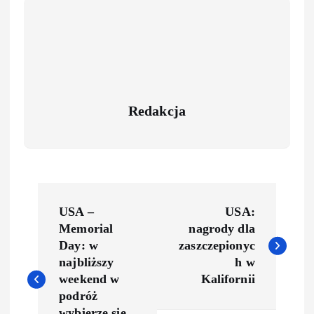
Redakcja
USA –
USA:
Memorial
nagrody dla
Day: w
zaszczepionyc
najbliższy
h w
weekend w
Kalifornii
podróż
wybierze się