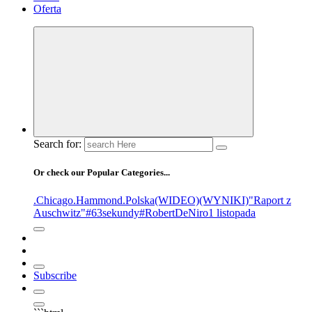
Oferta
Search for:
Or check our Popular Categories...
.Chicago
.Hammond
.Polska
(WIDEO)
(WYNIKI)
"Raport z
Auschwitz"
#63sekundy
#RobertDeNiro
1 listopada
Subscribe