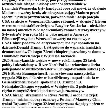
oszustwami
Chicago: 3 osoby ranne w strzelaninie w
Lawndale
Wenezuela: były kandydat opozycji mówi, że obalenie
Maduro to ważny krok, ale niewystarczający
Maduro przed
sądem: “jestem prezydentem, porwano mnie”
Rosja potępia
USA za akcję w Wenezueli
Chicago: rabunek w sklepie 7-Eleven
w centrum miasta
Msze święte w Bazylice Św. Jacka – niedzielne
na naszej antenie!
USA: udaremniony zamach terrorystyczny w
Sylwestra
W tym roku MŚ w piłce nożnej w Ameryce
Północnej
Prezydent Wenezueli otwarty na rozmowy z
USA
Chiny: podatek od antykoncepcji ma być sposobem na
dzietność
Donald Trump: USA gotowe do wsparcia irańskich
demonstrantów
Chicago: 7-letni chłopiec postrzelony w domu w
Humboldt Park
Relacja z Wigilii na Jackowie
2025.
Amerykańskie wejście w nowy rok
Chicago: 25-latek
pobity i okradziony w River North
Polska: rekordowa liczba
policjantów w służbie
Sylwester w Chicago
Poradnik sukces (12-
29) Elżbieta Baumgartner
IL: emerytowana nauczycielka
wygrała 250 tys. dolarów w loterii
Niemcy: napad stulecia w
Gelsenkirchen
Floryda: spotkanie D. Trumpa i B.
Netanjahu
Chicago: wypadek w Wrigleyville, 2 policjantów
ciężko rannych
Zełenski podsumowuje rozmowy w
USA
Chicago: strzelanina w River North, 1 osoba nie żyje
D.
Trump: “miałem dobrą rozmowę z Putinem”
Manewry Chin
wokół Tajwanu
Chicago: 32-letni mężczyzna dźgnięty nożem w