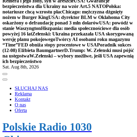
Reinera i jego żony, syn w areszcie
USA: Gwarancje
bezpieczeństwa dla Ukrainy na wzór Art.5 NATO
Polska:
notariusze chcą wzrostu płac
Chicago: mężczyzna dźgnięty
nożem w Burger King
USA: dyrektor BLM w Oklahoma City
oskarżony o defraudację ponad 3 mln dolarów
USA: powódź w
stanie Waszyngton
Hiszpania: media społecznościowe dla osób
powyżej 16 lat
Zełenski: Ukraina przekazała USA skorygowaną
wersję planu pokojowego
Twórcy AI osobami roku magazynu
“Time”
FED obniża stopy procentowe w USA
Poradnik sukces
(12-08) Elżbieta Baumgartner
D.Trump: W. Zełenski musi pójść
na ustępstwa
W.Zełenski – wybory możliwe, jeśli USA zapewnią
ich bezpieczeństwo
Sat. Aug 8th, 2026
SŁUCHAJ NAS
Reklama
Kontakt
O nas
Oferta
Polskie Radio 1030