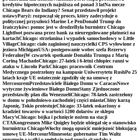
kredytów hipotecznych najniższa od ponad 3 lat
Na mecze
Chicago Bears do Indiany? Senat przedstawił projekt
ustawy
Paryż: rozpoczął się proces, który zadecyduje o
politycznej przyszłości Marine Le Pen
Donald Trump do
Irańczyków: pomoc jest w drodze
Była burmistrz Chicago
Lightfoot pozwana przez bank za nieuregulowane płatności na
kartach
Chicago: strzelanina i wypadek samochodowy w Little
Village
Chicago: ciało zaginionej nauczycielki CPS wyłowione z
jeziora Michigan
USA: postępowanie wobec szefa Rezerwy
Federalnej
W czwartek spotkanie Donalda Trumpa z Maríą
Coriną Machado
Chicago: 27-latek i 6-letni chłopiec ranni w
ataku w Lincoln Park
Chicago: pracownik Centrum
Medycznego postrzelony na kampusie Uniwersytetu Rush
Po 25
latach kraje UE ostatecznie zgodziły się na umowę z
Mercosurem
Przedstawiciele Białego Domu w Caracas
Nowe
wytyczne żywieniowe Białego Domu
Stany Zjednoczone
przedstawiły plan dla Wenezueli
Chicago: 78-latek zastrzelony
w domu w południowo-zachodniej części miasta
Chiny karzą
Japonię, Tokio protestuje
Chicago: 33-latek oskarżony o
kradzież towarów o wartości 1200 dolarów ze sklepu
Macy’s
Chicago: bójka i pchnięcie nożem na stacji
CTA
Kongresmen Mike Quigley będzie ubiegał się o stanowisko
burmistrza Chicago
Włochy mogą opuścić mniejszość blokującą
umowę UE-Mercosur
Minnesota: gubernator Tim Waltz
rezygnuje z walki o reelekcję pod presją skandalu z