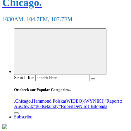
Chicago.
1030AM, 104.7FM, 107.7FM
Search for:
Or check our Popular Categories...
.Chicago
.Hammond
.Polska
(WIDEO)
(WYNIKI)
"Raport z
Auschwitz"
#63sekundy
#RobertDeNiro
1 listopada
Subscribe