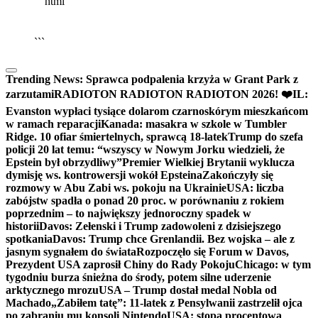
```html
▶
Kliknij PLAY, aby słuchać
🔈
🔊
```
Trending News:
Sprawca podpalenia krzyża w Grant Park z
zarzutami
RADIOTON RADIOTON RADIOTON 2026! ❤️
IL:
Evanston wypłaci tysiące dolarom czarnoskórym mieszkańcom
w ramach reparacji
Kanada: masakra w szkole w Tumbler
Ridge. 10 ofiar śmiertelnych, sprawcą 18-latek
Trump do szefa
policji 20 lat temu: “wszyscy w Nowym Jorku wiedzieli, że
Epstein był obrzydliwy”
Premier Wielkiej Brytanii wyklucza
dymisję ws. kontrowersji wokół Epsteina
Zakończyły się
rozmowy w Abu Zabi ws. pokoju na Ukrainie
USA: liczba
zabójstw spadła o ponad 20 proc. w porównaniu z rokiem
poprzednim – to największy jednoroczny spadek w
historii
Davos: Zełenski i Trump zadowoleni z dzisiejszego
spotkania
Davos: Trump chce Grenlandii. Bez wojska – ale z
jasnym sygnałem do świata
Rozpoczęło się Forum w Davos,
Prezydent USA zaprosił Chiny do Rady Pokoju
Chicago: w tym
tygodniu burza śnieżna do środy, potem silne uderzenie
arktycznego mrozu
USA – Trump dostał medal Nobla od
Machado
„Zabiłem tatę”: 11-latek z Pensylwanii zastrzelił ojca
po zabraniu mu konsoli Nintendo
USA: stopa procentowa