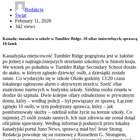
Redakcja
Świat
February 11, 2026
342 views
Kanada: masakra w szkole w Tumbler Ridge. 10 ofiar śmiertelnych, sprawcą
18-latek
Kanadyjska miejscowość Tumbler Ridge pogrążona jest w żałobie
po jednej z najtragiczniejszych strzelanin szkolnych w historii kraju.
We wtorek po południu w Tumbler Ridge Secondary School doszło
do ataku, w którym zginęło dziewięć osób, a dziesiątki zostały
ranne. Co wydarzyło się w szkole Około godziny 13:20 czasu
lokalnego ogłoszono alarm o aktywnym strzelcu. Sześć ofiar
znaleziono martwych w budynku szkoły. Siódma osoba zmarła w
drodze do szpitala. Dwie kolejne ofiary odnaleziono w prywatnym
domu, który – według policji – był powiązany ze sprawą. Łącznie
zginęło 10 osób, w tym podejrzany sprawca, który – jak
poinformowały służby – odebrał sobie życie na terenie szkoły. Co
najmniej 25 osób zostało rannych. Ich stan zdrowia nie został dotąd
oficjalnie ujawniony. Według informacji podanych przez lokalny
kanadyjski portal Juno News, sprawcą miał być Jesse Strang.
Redakcja powołuje się na rozmowę z Russellem G. Strangiem,