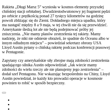
Rakieta „Długi Marsz 5” wyniosła w kosmos elementy przyszłej
chińskiej stacji orbitalnej. Dwudziestodwutonowy jej fragment pędzi
po orbicie z prędkością ponad 27 tysięcy kilometrów na godzinę
powoli zbliżając się do Ziemi. Dokładnego miejsca upadku, który
ma nastąpić między 8 a 9 maja, w tej chwili nie da się przewidzieć.
Amerykanie śledzą lot ale nie będą podejmować próby jej
zniszczenia. „Nie mamy planów zestrzelenia tej rakiety. Mamy
nadzieję, że nikt nie odniesie obrażeń, że spadnie do Oceanu albo w
innym odludnym miejscu” – powiedział sekretarz obrony USA
Lloyd Austin pytany o chińską rakietę podczas konferencji prasowej
w Pentagonie.
Zapytany czy amerykańskie siły zbrojne mają zdolności zestrzelenia
spadającego silnika Austin odpowiedział: „Jak wiecie mamy
zdolności do wielu rzeczy ale nie planujemy jego zestrzelenia” –
dodał szef Pentagonu. Nie wskazując bezpośrednio na Chiny, Lloyd
Austin powiedział, że każdy kto prowadzi operacje w kosmosie
powinien to robić w sposób bezpieczny.