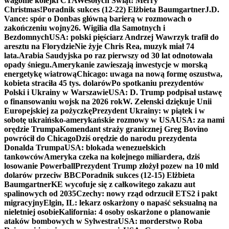
wagonie kolejki CTA
Wesołych Świąt! Merry
Christmas!
Poradnik sukces (12-22) Elżbieta Baumgartner
J.D.
Vance: spór o Donbas główną barierą w rozmowach o
zakończeniu wojny
26. Wigilia dla Samotnych i
Bezdomnych
USA: polski pięściarz Andrzej Wawrzyk trafił do
aresztu na Florydzie
Nie żyje Chris Rea, muzyk miał 74
lata.
Arabia Saudyjska po raz pierwszy od 30 lat odnotowała
opady śniegu.
Amerykanie zawieszają inwestycje w morską
energetykę wiatrową
Chicago: uwaga na nową formę oszustwa,
kobieta straciła 45 tys. dolarów
Po spotkaniu prezydentów
Polski i Ukrainy w Warszawie
USA: D. Trump podpisał ustawę
o finansowaniu wojsk na 2026 rok
W. Zełenski dziękuje Unii
Europejskiej za pożyczkę
Prezydent Ukrainy: w piątek i w
sobotę ukraińsko-amerykańskie rozmowy w USA
USA: za nami
orędzie Trumpa
Komendant straży granicznej Greg Bovino
powrócił do Chicago
Dziś orędzie do narodu prezydenta
Donalda Trumpa
USA: blokada wenezuelskich
tankowców
Ameryka czeka na kolejnego miliardera, dziś
losowanie Powerball
Prezydent Trump złożył pozew na 10 mld
dolarów przeciw BBC
Poradnik sukces (12-15) Elżbieta
Baumgartner
KE wycofuje się z całkowitego zakazu aut
spalinowych od 2035
Czechy: nowy rząd odrzucił ETS2 i pakt
migracyjny
Elgin, IL: lekarz oskarżony o napaść seksualną na
nieletniej osobie
Kalifornia: 4 osoby oskarżone o planowanie
ataków bombowych w Sylwestra
USA: morderstwo Roba