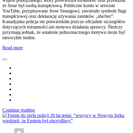
wujem podejrzanego, który potwierdził tożsamość oraz przekazał,
że Jesse był osobą transpłciową. Publiczne konto w serwisie
YouTube, przypisywane Jesse Strangowi, zawierało symbole flagi
transpłciowej oraz deklarację używania zaimków „she/her”.
Kanadyjska policja nie potwierdziła jeszcze oficjalnie szczegółów
dotyczących tożsamości ani motywu działania sprawcy. Śledczy
przyznają jednak, że ustalenie jednoznacznego motywu może być
niezwykle trudne.
Read more
Continue reading