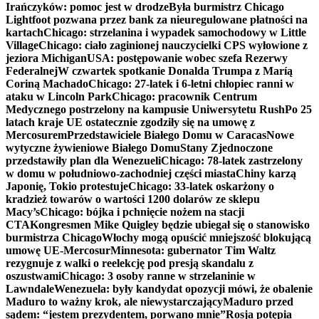
Irańczyków: pomoc jest w drodze
Była burmistrz Chicago
Lightfoot pozwana przez bank za nieuregulowane płatności na
kartach
Chicago: strzelanina i wypadek samochodowy w Little
Village
Chicago: ciało zaginionej nauczycielki CPS wyłowione z
jeziora Michigan
USA: postępowanie wobec szefa Rezerwy
Federalnej
W czwartek spotkanie Donalda Trumpa z Maríą
Coriną Machado
Chicago: 27-latek i 6-letni chłopiec ranni w
ataku w Lincoln Park
Chicago: pracownik Centrum
Medycznego postrzelony na kampusie Uniwersytetu Rush
Po 25
latach kraje UE ostatecznie zgodziły się na umowę z
Mercosurem
Przedstawiciele Białego Domu w Caracas
Nowe
wytyczne żywieniowe Białego Domu
Stany Zjednoczone
przedstawiły plan dla Wenezueli
Chicago: 78-latek zastrzelony
w domu w południowo-zachodniej części miasta
Chiny karzą
Japonię, Tokio protestuje
Chicago: 33-latek oskarżony o
kradzież towarów o wartości 1200 dolarów ze sklepu
Macy’s
Chicago: bójka i pchnięcie nożem na stacji
CTA
Kongresmen Mike Quigley będzie ubiegał się o stanowisko
burmistrza Chicago
Włochy mogą opuścić mniejszość blokującą
umowę UE-Mercosur
Minnesota: gubernator Tim Waltz
rezygnuje z walki o reelekcję pod presją skandalu z
oszustwami
Chicago: 3 osoby ranne w strzelaninie w
Lawndale
Wenezuela: były kandydat opozycji mówi, że obalenie
Maduro to ważny krok, ale niewystarczający
Maduro przed
sądem: “jestem prezydentem, porwano mnie”
Rosja potępia