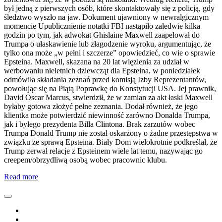
był jedną z pierwszych osób, które skontaktowały się z policją, gdy
śledztwo wyszło na jaw. Dokument ujawniony w newralgicznym
momencie Upublicznienie notatki FBI nastąpiło zaledwie kilka
godzin po tym, jak adwokat Ghislaine Maxwell zaapelował do
Trumpa o ułaskawienie lub złagodzenie wyroku, argumentując, że
tylko ona może „w pełni i szczerze” opowiedzieć, co wie o sprawie
Epsteina. Maxwell, skazana na 20 lat więzienia za udział w
werbowaniu nieletnich dziewcząt dla Epsteina, w poniedziałek
odmówiła składania zeznań przed komisją Izby Reprezentantów,
powołując się na Piątą Poprawkę do Konstytucji USA. Jej prawnik,
David Oscar Marcus, stwierdził, że w zamian za akt łaski Maxwell
byłaby gotowa złożyć pełne zeznania. Dodał również, że jego
klientka może potwierdzić niewinność zarówno Donalda Trumpa,
jak i byłego prezydenta Billa Clintona. Brak zarzutów wobec
Trumpa Donald Trump nie został oskarżony o żadne przestępstwa w
związku ze sprawą Epsteina. Biały Dom wielokrotnie podkreślał, że
Trump zerwał relacje z Epsteinem wiele lat temu, nazywając go
creepem/obrzydliwą osobą wobec pracownic klubu.
Read more