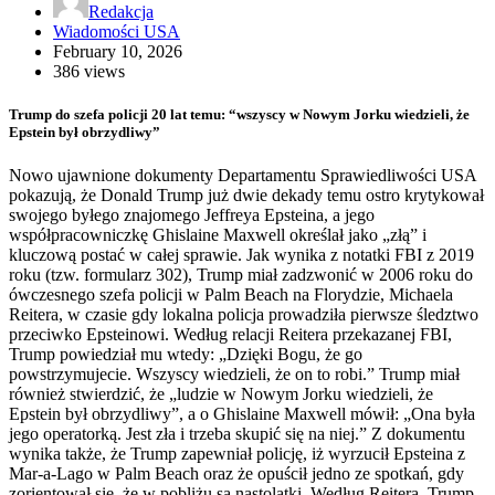
Redakcja
Wiadomości USA
February 10, 2026
386 views
Trump do szefa policji 20 lat temu: “wszyscy w Nowym Jorku wiedzieli, że
Epstein był obrzydliwy”
Nowo ujawnione dokumenty Departamentu Sprawiedliwości USA
pokazują, że Donald Trump już dwie dekady temu ostro krytykował
swojego byłego znajomego Jeffreya Epsteina, a jego
współpracowniczkę Ghislaine Maxwell określał jako „złą” i
kluczową postać w całej sprawie. Jak wynika z notatki FBI z 2019
roku (tzw. formularz 302), Trump miał zadzwonić w 2006 roku do
ówczesnego szefa policji w Palm Beach na Florydzie, Michaela
Reitera, w czasie gdy lokalna policja prowadziła pierwsze śledztwo
przeciwko Epsteinowi. Według relacji Reitera przekazanej FBI,
Trump powiedział mu wtedy: „Dzięki Bogu, że go
powstrzymujecie. Wszyscy wiedzieli, że on to robi.” Trump miał
również stwierdzić, że „ludzie w Nowym Jorku wiedzieli, że
Epstein był obrzydliwy”, a o Ghislaine Maxwell mówił: „Ona była
jego operatorką. Jest zła i trzeba skupić się na niej.” Z dokumentu
wynika także, że Trump zapewniał policję, iż wyrzucił Epsteina z
Mar-a-Lago w Palm Beach oraz że opuścił jedno ze spotkań, gdy
zorientował się, że w pobliżu są nastolatki. Według Reitera, Trump