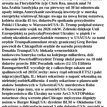
aresztu na Florydzie
Nie żyje Chris Rea, muzyk miał 74
lata.
Arabia Saudyjska po raz pierwszy od 30 lat odnotowała
opady śniegu.
Amerykanie zawieszają inwestycje w morską
energetykę wiatrową
Chicago: uwaga na nową formę oszustwa,
kobieta straciła 45 tys. dolarów
Po spotkaniu prezydentów
Polski i Ukrainy w Warszawie
USA: D. Trump podpisał ustawę
o finansowaniu wojsk na 2026 rok
W. Zełenski dziękuje Unii
Europejskiej za pożyczkę
Prezydent Ukrainy: w piątek i w
sobotę ukraińsko-amerykańskie rozmowy w USA
USA: za nami
orędzie Trumpa
Komendant straży granicznej Greg Bovino
powrócił do Chicago
Dziś orędzie do narodu prezydenta
Donalda Trumpa
USA: blokada wenezuelskich
tankowców
Ameryka czeka na kolejnego miliardera, dziś
losowanie Powerball
Prezydent Trump złożył pozew na 10 mld
dolarów przeciw BBC
Poradnik sukces (12-15) Elżbieta
Baumgartner
KE wycofuje się z całkowitego zakazu aut
spalinowych od 2035
Czechy: nowy rząd odrzucił ETS2 i pakt
migracyjny
Elgin, IL: lekarz oskarżony o napaść seksualną na
nieletniej osobie
Kalifornia: 4 osoby oskarżone o planowanie
ataków bombowych w Sylwestra
USA: morderstwo Roba
Reinera i jego żony, syn w areszcie
USA: Gwarancje
bezpieczeństwa dla Ukrainy na wzór Art.5 NATO
Polska:
notariusze chcą wzrostu płac
Chicago: mężczyzna dźgnięty
nożem w Burger King
USA: dyrektor BLM w Oklahoma City
oskarżony o defraudację ponad 3 mln dolarów
USA: powódź w