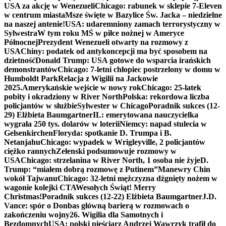
USA za akcję w Wenezueli
Chicago: rabunek w sklepie 7-Eleven
w centrum miasta
Msze święte w Bazylice Św. Jacka – niedzielne
na naszej antenie!
USA: udaremniony zamach terrorystyczny w
Sylwestra
W tym roku MŚ w piłce nożnej w Ameryce
Północnej
Prezydent Wenezueli otwarty na rozmowy z
USA
Chiny: podatek od antykoncepcji ma być sposobem na
dzietność
Donald Trump: USA gotowe do wsparcia irańskich
demonstrantów
Chicago: 7-letni chłopiec postrzelony w domu w
Humboldt Park
Relacja z Wigilii na Jackowie
2025.
Amerykańskie wejście w nowy rok
Chicago: 25-latek
pobity i okradziony w River North
Polska: rekordowa liczba
policjantów w służbie
Sylwester w Chicago
Poradnik sukces (12-
29) Elżbieta Baumgartner
IL: emerytowana nauczycielka
wygrała 250 tys. dolarów w loterii
Niemcy: napad stulecia w
Gelsenkirchen
Floryda: spotkanie D. Trumpa i B.
Netanjahu
Chicago: wypadek w Wrigleyville, 2 policjantów
ciężko rannych
Zełenski podsumowuje rozmowy w
USA
Chicago: strzelanina w River North, 1 osoba nie żyje
D.
Trump: “miałem dobrą rozmowę z Putinem”
Manewry Chin
wokół Tajwanu
Chicago: 32-letni mężczyzna dźgnięty nożem w
wagonie kolejki CTA
Wesołych Świąt! Merry
Christmas!
Poradnik sukces (12-22) Elżbieta Baumgartner
J.D.
Vance: spór o Donbas główną barierą w rozmowach o
zakończeniu wojny
26. Wigilia dla Samotnych i
Bezdomnych
USA: polski pięściarz Andrzej Wawrzyk trafił do