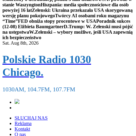
stanie Waszyngton
Hiszpania: media społecznościowe dla osób
powyżej 16 lat
Zełenski: Ukraina przekazała USA skorygowaną
wersję planu pokojowego
Twórcy AI osobami roku magazynu
“Time”
FED obniża stopy procentowe w USA
Poradnik sukces
(12-08) Elżbieta Baumgartner
D.Trump: W. Zełenski musi pójść
na ustępstwa
W.Zełenski – wybory możliwe, jeśli USA zapewnią
ich bezpieczeństwo
Sat. Aug 8th, 2026
Polskie Radio 1030
Chicago.
1030AM, 104.7FM, 107.7FM
SŁUCHAJ NAS
Reklama
Kontakt
O nas