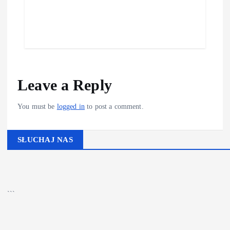
Leave a Reply
You must be
logged in
to post a comment.
SŁUCHAJ NAS
▶
Kliknij PLAY, aby słuchać
🔊
```