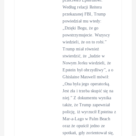
przeciwko Epsteinowi.
Według relacji Reitera
przekazanej FBI, Trump
powiedział mu wtedy:
„Dzięki Bogu, że go
powstrzymujecie. Wszyscy
wiedzieli, że on to robi.”
Trump miał również
stwierdzić, że „ludzie w
Nowym Jorku wiedzieli, że
Epstein był obrzydliwy”, a o
Ghislaine Maxwell mówił:
„Ona była jego operatorką.
Jest zła i trzeba skupić się na
niej.” Z dokumentu wynika
także, że Trump zapewniał
policję, iż wyrzucił Epsteina z
Mar-a-Lago w Palm Beach
oraz że opuścił jedno ze
spotkań, gdy zorientował się,