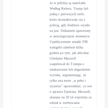
że w pobliżu są nastolatki.
Według Reitera, Trump był
jedną z pierwszych osób,
które skontaktowały się z
policją, gdy śledztwo wyszło
na jaw. Dokument ujawniony
w newralgicznym momencie
Upublicznienie notatki FBI
nastąpiło zaledwie kilka
godzin po tym, jak adwokat
Ghislaine Maxwell
zaapelował do Trumpa o
ułaskawienie lub złagodzenie
wyroku, argumentując, że
tylko ona może „w pełni i
szczerze” opowiedzieć, co wie
o sprawie Epsteina. Maxwell,
skazana na 20 lat więzienia za
udział w werbowaniu