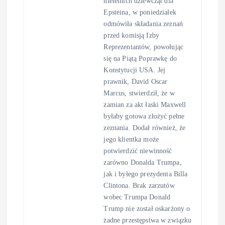
nieletnich dziewcząt dla
Epsteina, w poniedziałek
odmówiła składania zeznań
przed komisją Izby
Reprezentantów, powołując
się na Piątą Poprawkę do
Konstytucji USA. Jej
prawnik, David Oscar
Marcus, stwierdził, że w
zamian za akt łaski Maxwell
byłaby gotowa złożyć pełne
zeznania. Dodał również, że
jego klientka może
potwierdzić niewinność
zarówno Donalda Trumpa,
jak i byłego prezydenta Billa
Clintona. Brak zarzutów
wobec Trumpa Donald
Trump nie został oskarżony o
żadne przestępstwa w związku