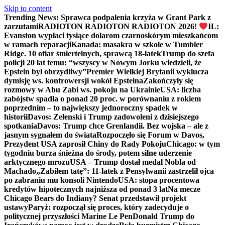
Skip to content
Trending News:
Sprawca podpalenia krzyża w Grant Park z
zarzutami
RADIOTON RADIOTON RADIOTON 2026!
IL:
Evanston wypłaci tysiące dolarom czarnoskórym mieszkańcom
w ramach reparacji
Kanada: masakra w szkole w Tumbler
Ridge. 10 ofiar śmiertelnych, sprawcą 18-latek
Trump do szefa
policji 20 lat temu: “wszyscy w Nowym Jorku wiedzieli, że
Epstein był obrzydliwy”
Premier Wielkiej Brytanii wyklucza
dymisję ws. kontrowersji wokół Epsteina
Zakończyły się
rozmowy w Abu Zabi ws. pokoju na Ukrainie
USA: liczba
zabójstw spadła o ponad 20 proc. w porównaniu z rokiem
poprzednim – to największy jednoroczny spadek w
historii
Davos: Zełenski i Trump zadowoleni z dzisiejszego
spotkania
Davos: Trump chce Grenlandii. Bez wojska – ale z
jasnym sygnałem do świata
Rozpoczęło się Forum w Davos,
Prezydent USA zaprosił Chiny do Rady Pokoju
Chicago: w tym
tygodniu burza śnieżna do środy, potem silne uderzenie
arktycznego mrozu
USA – Trump dostał medal Nobla od
Machado
„Zabiłem tatę”: 11-latek z Pensylwanii zastrzelił ojca
po zabraniu mu konsoli Nintendo
USA: stopa procentowa
kredytów hipotecznych najniższa od ponad 3 lat
Na mecze
Chicago Bears do Indiany? Senat przedstawił projekt
ustawy
Paryż: rozpoczął się proces, który zadecyduje o
politycznej przyszłości Marine Le Pen
Donald Trump do