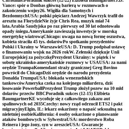
Christmas!
Poradnik sukces (12-22) Elżbieta Baumgartner
J.D.
Vance: spór o Donbas główną barierą w rozmowach o
zakończeniu wojny
26. Wigilia dla Samotnych i
Bezdomnych
USA: polski pięściarz Andrzej Wawrzyk trafił do
aresztu na Florydzie
Nie żyje Chris Rea, muzyk miał 74
lata.
Arabia Saudyjska po raz pierwszy od 30 lat odnotowała
opady śniegu.
Amerykanie zawieszają inwestycje w morską
energetykę wiatrową
Chicago: uwaga na nową formę oszustwa,
kobieta straciła 45 tys. dolarów
Po spotkaniu prezydentów
Polski i Ukrainy w Warszawie
USA: D. Trump podpisał ustawę
o finansowaniu wojsk na 2026 rok
W. Zełenski dziękuje Unii
Europejskiej za pożyczkę
Prezydent Ukrainy: w piątek i w
sobotę ukraińsko-amerykańskie rozmowy w USA
USA: za nami
orędzie Trumpa
Komendant straży granicznej Greg Bovino
powrócił do Chicago
Dziś orędzie do narodu prezydenta
Donalda Trumpa
USA: blokada wenezuelskich
tankowców
Ameryka czeka na kolejnego miliardera, dziś
losowanie Powerball
Prezydent Trump złożył pozew na 10 mld
dolarów przeciw BBC
Poradnik sukces (12-15) Elżbieta
Baumgartner
KE wycofuje się z całkowitego zakazu aut
spalinowych od 2035
Czechy: nowy rząd odrzucił ETS2 i pakt
migracyjny
Elgin, IL: lekarz oskarżony o napaść seksualną na
nieletniej osobie
Kalifornia: 4 osoby oskarżone o planowanie
ataków bombowych w Sylwestra
USA: morderstwo Roba
Reinera i jego żony, syn w areszcie
USA: Gwarancje