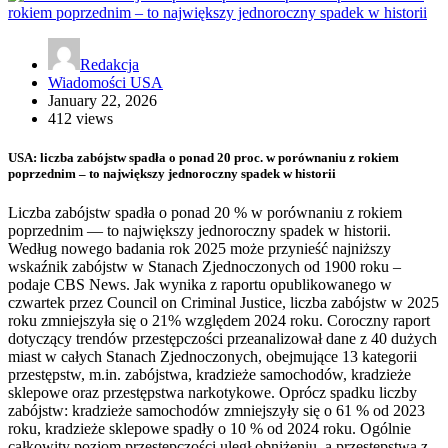
Redakcja
Wiadomości USA
January 22, 2026
412 views
USA: liczba zabójstw spadła o ponad 20 proc. w porównaniu z rokiem
poprzednim – to największy jednoroczny spadek w historii
Liczba zabójstw spadła o ponad 20 % w porównaniu z rokiem
poprzednim — to największy jednoroczny spadek w historii.
Według nowego badania rok 2025 może przynieść najniższy
wskaźnik zabójstw w Stanach Zjednoczonych od 1900 roku –
podaje CBS News. Jak wynika z raportu opublikowanego w
czwartek przez Council on Criminal Justice, liczba zabójstw w 2025
roku zmniejszyła się o 21% względem 2024 roku. Coroczny raport
dotyczący trendów przestępczości przeanalizował dane z 40 dużych
miast w całych Stanach Zjednoczonych, obejmujące 13 kategorii
przestępstw, m.in. zabójstwa, kradzieże samochodów, kradzieże
sklepowe oraz przestępstwa narkotykowe. Oprócz spadku liczby
zabójstw: kradzieże samochodów zmniejszyły się o 61 % od 2023
roku, kradzieże sklepowe spadły o 10 % od 2024 roku. Ogólnie
całkowity poziom przestępczości uległ obniżeniu, a przestępstwa z