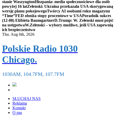
stanie Waszyngton
Hiszpania: media społecznościowe dla osób
powyżej 16 lat
Zełenski: Ukraina przekazała USA skorygowaną
wersję planu pokojowego
Twórcy AI osobami roku magazynu
“Time”
FED obniża stopy procentowe w USA
Poradnik sukces
(12-08) Elżbieta Baumgartner
D.Trump: W. Zełenski musi pójść
na ustępstwa
W.Zełenski – wybory możliwe, jeśli USA zapewnią
ich bezpieczeństwo
Thu. Aug 6th, 2026
Polskie Radio 1030
Chicago.
1030AM, 104.7FM, 107.7FM
SŁUCHAJ NAS
Reklama
Kontakt
O nas