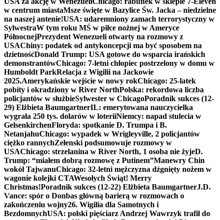
USA za akcję w Wenezueli
Chicago: rabunek w sklepie 7-Eleven
w centrum miasta
Msze święte w Bazylice Św. Jacka – niedzielne
na naszej antenie!
USA: udaremniony zamach terrorystyczny w
Sylwestra
W tym roku MŚ w piłce nożnej w Ameryce
Północnej
Prezydent Wenezueli otwarty na rozmowy z
USA
Chiny: podatek od antykoncepcji ma być sposobem na
dzietność
Donald Trump: USA gotowe do wsparcia irańskich
demonstrantów
Chicago: 7-letni chłopiec postrzelony w domu w
Humboldt Park
Relacja z Wigilii na Jackowie
2025.
Amerykańskie wejście w nowy rok
Chicago: 25-latek
pobity i okradziony w River North
Polska: rekordowa liczba
policjantów w służbie
Sylwester w Chicago
Poradnik sukces (12-
29) Elżbieta Baumgartner
IL: emerytowana nauczycielka
wygrała 250 tys. dolarów w loterii
Niemcy: napad stulecia w
Gelsenkirchen
Floryda: spotkanie D. Trumpa i B.
Netanjahu
Chicago: wypadek w Wrigleyville, 2 policjantów
ciężko rannych
Zełenski podsumowuje rozmowy w
USA
Chicago: strzelanina w River North, 1 osoba nie żyje
D.
Trump: “miałem dobrą rozmowę z Putinem”
Manewry Chin
wokół Tajwanu
Chicago: 32-letni mężczyzna dźgnięty nożem w
wagonie kolejki CTA
Wesołych Świąt! Merry
Christmas!
Poradnik sukces (12-22) Elżbieta Baumgartner
J.D.
Vance: spór o Donbas główną barierą w rozmowach o
zakończeniu wojny
26. Wigilia dla Samotnych i
Bezdomnych
USA: polski pięściarz Andrzej Wawrzyk trafił do