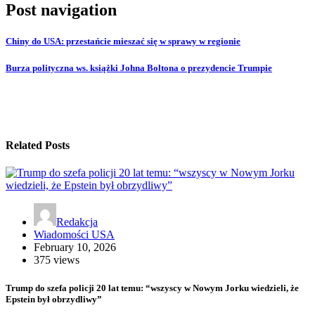
Post navigation
Chiny do USA: przestańcie mieszać się w sprawy w regionie
Burza polityczna ws. książki Johna Boltona o prezydencie Trumpie
Related Posts
Redakcja
Wiadomości USA
February 10, 2026
375 views
Trump do szefa policji 20 lat temu: “wszyscy w Nowym Jorku wiedzieli, że
Epstein był obrzydliwy”