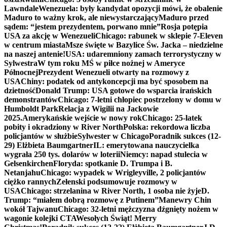
Lawndale
Wenezuela: były kandydat opozycji mówi, że obalenie
Maduro to ważny krok, ale niewystarczający
Maduro przed
sądem: “jestem prezydentem, porwano mnie”
Rosja potępia
USA za akcję w Wenezueli
Chicago: rabunek w sklepie 7-Eleven
w centrum miasta
Msze święte w Bazylice Św. Jacka – niedzielne
na naszej antenie!
USA: udaremniony zamach terrorystyczny w
Sylwestra
W tym roku MŚ w piłce nożnej w Ameryce
Północnej
Prezydent Wenezueli otwarty na rozmowy z
USA
Chiny: podatek od antykoncepcji ma być sposobem na
dzietność
Donald Trump: USA gotowe do wsparcia irańskich
demonstrantów
Chicago: 7-letni chłopiec postrzelony w domu w
Humboldt Park
Relacja z Wigilii na Jackowie
2025.
Amerykańskie wejście w nowy rok
Chicago: 25-latek
pobity i okradziony w River North
Polska: rekordowa liczba
policjantów w służbie
Sylwester w Chicago
Poradnik sukces (12-
29) Elżbieta Baumgartner
IL: emerytowana nauczycielka
wygrała 250 tys. dolarów w loterii
Niemcy: napad stulecia w
Gelsenkirchen
Floryda: spotkanie D. Trumpa i B.
Netanjahu
Chicago: wypadek w Wrigleyville, 2 policjantów
ciężko rannych
Zełenski podsumowuje rozmowy w
USA
Chicago: strzelanina w River North, 1 osoba nie żyje
D.
Trump: “miałem dobrą rozmowę z Putinem”
Manewry Chin
wokół Tajwanu
Chicago: 32-letni mężczyzna dźgnięty nożem w
wagonie kolejki CTA
Wesołych Świąt! Merry