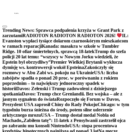
▶
Kliknij PLAY, aby słuchać
```
Trending News:
Sprawca podpalenia krzyża w Grant Park z
zarzutami
RADIOTON RADIOTON RADIOTON 2026!
IL:
Evanston wypłaci tysiące dolarom czarnoskórym mieszkańcom
w ramach reparacji
Kanada: masakra w szkole w Tumbler
Ridge. 10 ofiar śmiertelnych, sprawcą 18-latek
Trump do szefa
policji 20 lat temu: “wszyscy w Nowym Jorku wiedzieli, że
Epstein był obrzydliwy”
Premier Wielkiej Brytanii wyklucza
dymisję ws. kontrowersji wokół Epsteina
Zakończyły się
rozmowy w Abu Zabi ws. pokoju na Ukrainie
USA: liczba
zabójstw spadła o ponad 20 proc. w porównaniu z rokiem
poprzednim – to największy jednoroczny spadek w
historii
Davos: Zełenski i Trump zadowoleni z dzisiejszego
spotkania
Davos: Trump chce Grenlandii. Bez wojska – ale z
jasnym sygnałem do świata
Rozpoczęło się Forum w Davos,
Prezydent USA zaprosił Chiny do Rady Pokoju
Chicago: w tym
tygodniu burza śnieżna do środy, potem silne uderzenie
arktycznego mrozu
USA – Trump dostał medal Nobla od
Machado
„Zabiłem tatę”: 11-latek z Pensylwanii zastrzelił ojca
po zabraniu mu konsoli Nintendo
USA: stopa procentowa
kredytów hipotecznych najniższa od ponad 3 lat
Na mecze