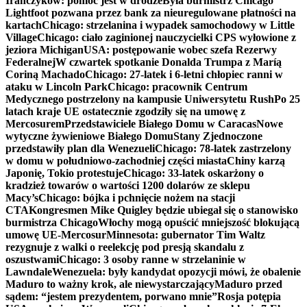
Irańczyków: pomoc jest w drodze
Była burmistrz Chicago
Lightfoot pozwana przez bank za nieuregulowane płatności na
kartach
Chicago: strzelanina i wypadek samochodowy w Little
Village
Chicago: ciało zaginionej nauczycielki CPS wyłowione z
jeziora Michigan
USA: postępowanie wobec szefa Rezerwy
Federalnej
W czwartek spotkanie Donalda Trumpa z Maríą
Coriną Machado
Chicago: 27-latek i 6-letni chłopiec ranni w
ataku w Lincoln Park
Chicago: pracownik Centrum
Medycznego postrzelony na kampusie Uniwersytetu Rush
Po 25
latach kraje UE ostatecznie zgodziły się na umowę z
Mercosurem
Przedstawiciele Białego Domu w Caracas
Nowe
wytyczne żywieniowe Białego Domu
Stany Zjednoczone
przedstawiły plan dla Wenezueli
Chicago: 78-latek zastrzelony
w domu w południowo-zachodniej części miasta
Chiny karzą
Japonię, Tokio protestuje
Chicago: 33-latek oskarżony o
kradzież towarów o wartości 1200 dolarów ze sklepu
Macy’s
Chicago: bójka i pchnięcie nożem na stacji
CTA
Kongresmen Mike Quigley będzie ubiegał się o stanowisko
burmistrza Chicago
Włochy mogą opuścić mniejszość blokującą
umowę UE-Mercosur
Minnesota: gubernator Tim Waltz
rezygnuje z walki o reelekcję pod presją skandalu z
oszustwami
Chicago: 3 osoby ranne w strzelaninie w
Lawndale
Wenezuela: były kandydat opozycji mówi, że obalenie
Maduro to ważny krok, ale niewystarczający
Maduro przed
sądem: “jestem prezydentem, porwano mnie”
Rosja potępia