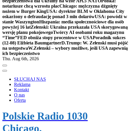
bezpieczeństwa dla Ukrainy na wzór Art.5 NATO
Polska:
notariusze chcą wzrostu płac
Chicago: mężczyzna dźgnięty
nożem w Burger King
USA: dyrektor BLM w Oklahoma City
oskarżony o defraudację ponad 3 mln dolarów
USA: powódź w
stanie Waszyngton
Hiszpania: media społecznościowe dla osób
powyżej 16 lat
Zełenski: Ukraina przekazała USA skorygowaną
wersję planu pokojowego
Twórcy AI osobami roku magazynu
“Time”
FED obniża stopy procentowe w USA
Poradnik sukces
(12-08) Elżbieta Baumgartner
D.Trump: W. Zełenski musi pójść
na ustępstwa
W.Zełenski – wybory możliwe, jeśli USA zapewnią
ich bezpieczeństwo
Thu. Aug 6th, 2026
SŁUCHAJ NAS
Reklama
Kontakt
O nas
Oferta
Polskie Radio 1030
Chicago.