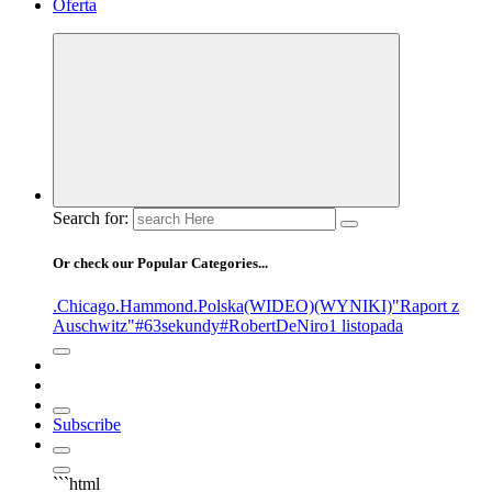
Oferta
Search for:
Or check our Popular Categories...
.Chicago
.Hammond
.Polska
(WIDEO)
(WYNIKI)
"Raport z
Auschwitz"
#63sekundy
#RobertDeNiro
1 listopada
Subscribe
```html