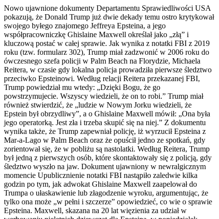
Nowo ujawnione dokumenty Departamentu Sprawiedliwości USA
pokazują, że Donald Trump już dwie dekady temu ostro krytykował
swojego byłego znajomego Jeffreya Epsteina, a jego
współpracowniczkę Ghislaine Maxwell określał jako „złą” i
kluczową postać w całej sprawie. Jak wynika z notatki FBI z 2019
roku (tzw. formularz 302), Trump miał zadzwonić w 2006 roku do
ówczesnego szefa policji w Palm Beach na Florydzie, Michaela
Reitera, w czasie gdy lokalna policja prowadziła pierwsze śledztwo
przeciwko Epsteinowi. Według relacji Reitera przekazanej FBI,
Trump powiedział mu wtedy: „Dzięki Bogu, że go
powstrzymujecie. Wszyscy wiedzieli, że on to robi.” Trump miał
również stwierdzić, że „ludzie w Nowym Jorku wiedzieli, że
Epstein był obrzydliwy”, a o Ghislaine Maxwell mówił: „Ona była
jego operatorką. Jest zła i trzeba skupić się na niej.” Z dokumentu
wynika także, że Trump zapewniał policję, iż wyrzucił Epsteina z
Mar-a-Lago w Palm Beach oraz że opuścił jedno ze spotkań, gdy
zorientował się, że w pobliżu są nastolatki. Według Reitera, Trump
był jedną z pierwszych osób, które skontaktowały się z policją, gdy
śledztwo wyszło na jaw. Dokument ujawniony w newralgicznym
momencie Upublicznienie notatki FBI nastąpiło zaledwie kilka
godzin po tym, jak adwokat Ghislaine Maxwell zaapelował do
Trumpa o ułaskawienie lub złagodzenie wyroku, argumentując, że
tylko ona może „w pełni i szczerze” opowiedzieć, co wie o sprawie
Epsteina. Maxwell, skazana na 20 lat więzienia za udział w