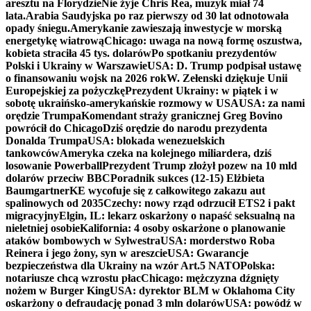
aresztu na Florydzie
Nie żyje Chris Rea, muzyk miał 74
lata.
Arabia Saudyjska po raz pierwszy od 30 lat odnotowała
opady śniegu.
Amerykanie zawieszają inwestycje w morską
energetykę wiatrową
Chicago: uwaga na nową formę oszustwa,
kobieta straciła 45 tys. dolarów
Po spotkaniu prezydentów
Polski i Ukrainy w Warszawie
USA: D. Trump podpisał ustawę
o finansowaniu wojsk na 2026 rok
W. Zełenski dziękuje Unii
Europejskiej za pożyczkę
Prezydent Ukrainy: w piątek i w
sobotę ukraińsko-amerykańskie rozmowy w USA
USA: za nami
orędzie Trumpa
Komendant straży granicznej Greg Bovino
powrócił do Chicago
Dziś orędzie do narodu prezydenta
Donalda Trumpa
USA: blokada wenezuelskich
tankowców
Ameryka czeka na kolejnego miliardera, dziś
losowanie Powerball
Prezydent Trump złożył pozew na 10 mld
dolarów przeciw BBC
Poradnik sukces (12-15) Elżbieta
Baumgartner
KE wycofuje się z całkowitego zakazu aut
spalinowych od 2035
Czechy: nowy rząd odrzucił ETS2 i pakt
migracyjny
Elgin, IL: lekarz oskarżony o napaść seksualną na
nieletniej osobie
Kalifornia: 4 osoby oskarżone o planowanie
ataków bombowych w Sylwestra
USA: morderstwo Roba
Reinera i jego żony, syn w areszcie
USA: Gwarancje
bezpieczeństwa dla Ukrainy na wzór Art.5 NATO
Polska:
notariusze chcą wzrostu płac
Chicago: mężczyzna dźgnięty
nożem w Burger King
USA: dyrektor BLM w Oklahoma City
oskarżony o defraudację ponad 3 mln dolarów
USA: powódź w