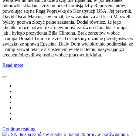
werbowaniu nieletnich dziewcząt dla Epsteina, w poniedziałek
odmówiła składania zeznań przed komisją Izby Reprezentantów,
powołując się na Piątą Poprawkę do Konstytucji USA. Jej prawnik,
David Oscar Marcus, stwierdził, że w zamian za akt łaski Maxwell
byłaby gotowa złożyć pełne zeznania. Dodał również, że jego
klientka może potwierdzić niewinność zarówno Donalda Trumpa,
jak i byłego prezydenta Billa Clintona. Brak zarzutów wobec
Trumpa Donald Trump nie został oskarżony o żadne przestępstwa w
związku ze sprawą Epsteina. Biały Dom wielokrotnie podkreślał, że
Trump zerwał relacje z Epsteinem wiele lat temu, nazywając go
creepem/obrzydliwą osobą wobec pracownic klubu.
Read more
Continue reading