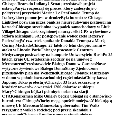
Chicago Bears do Indiany? Senat przedstawił projekt
ustawy
Paryż: rozpoczął się proces, który zadecyduje o
politycznej przyszłości Marine Le Pen
Donald Trump do
Irańczyków: pomoc jest w drodze
Była burmistrz Chicago
Lightfoot pozwana przez bank za nieuregulowane płatności na
kartach
Chicago: strzelanina i wypadek samochodowy w Little
Village
Chicago: ciało zaginionej nauczycielki CPS wyłowione z
jeziora Michigan
USA: postępowanie wobec szefa Rezerwy
Federalnej
W czwartek spotkanie Donalda Trumpa z Maríą
Coriną Machado
Chicago: 27-latek i 6-letni chłopiec ranni w
ataku w Lincoln Park
Chicago: pracownik Centrum
Medycznego postrzelony na kampusie Uniwersytetu Rush
Po 25
latach kraje UE ostatecznie zgodziły się na umowę z
Mercosurem
Przedstawiciele Białego Domu w Caracas
Nowe
wytyczne żywieniowe Białego Domu
Stany Zjednoczone
przedstawiły plan dla Wenezueli
Chicago: 78-latek zastrzelony
w domu w południowo-zachodniej części miasta
Chiny karzą
Japonię, Tokio protestuje
Chicago: 33-latek oskarżony o
kradzież towarów o wartości 1200 dolarów ze sklepu
Macy’s
Chicago: bójka i pchnięcie nożem na stacji
CTA
Kongresmen Mike Quigley będzie ubiegał się o stanowisko
burmistrza Chicago
Włochy mogą opuścić mniejszość blokującą
umowę UE-Mercosur
Minnesota: gubernator Tim Waltz
rezygnuje z walki o reelekcję pod presją skandalu z
oszustwami
Chicago: 3 osoby ranne w strzelaninie w