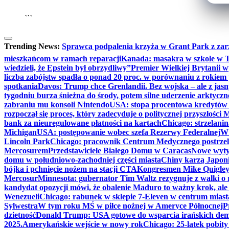
```
Trending News:
Sprawca podpalenia krzyża w Grant Park z zar
mieszkańcom w ramach reparacji
Kanada: masakra w szkole w Tu
wiedzieli, że Epstein był obrzydliwy”
Premier Wielkiej Brytanii w
liczba zabójstw spadła o ponad 20 proc. w porównaniu z rokiem 
spotkania
Davos: Trump chce Grenlandii. Bez wojska – ale z jas
tygodniu burza śnieżna do środy, potem silne uderzenie arktycz
zabraniu mu konsoli Nintendo
USA: stopa procentowa kredytów h
rozpoczął się proces, który zadecyduje o politycznej przyszłości
bank za nieuregulowane płatności na kartach
Chicago: strzelani
Michigan
USA: postępowanie wobec szefa Rezerwy Federalnej
W 
Lincoln Park
Chicago: pracownik Centrum Medycznego postrzel
Mercosurem
Przedstawiciele Białego Domu w Caracas
Nowe wyty
domu w południowo-zachodniej części miasta
Chiny karzą Japoni
bójka i pchnięcie nożem na stacji CTA
Kongresmen Mike Quigley b
Mercosur
Minnesota: gubernator Tim Waltz rezygnuje z walki o 
kandydat opozycji mówi, że obalenie Maduro to ważny krok, ale
Wenezueli
Chicago: rabunek w sklepie 7-Eleven w centrum miast
Sylwestra
W tym roku MŚ w piłce nożnej w Ameryce Północnej
P
dzietność
Donald Trump: USA gotowe do wsparcia irańskich de
2025.
Amerykańskie wejście w nowy rok
Chicago: 25-latek pobit