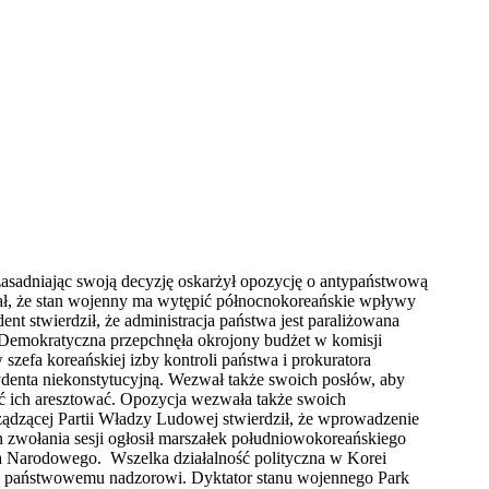
zasadniając swoją decyzję oskarżył opozycję o antypaństwową
wał, że stan wojenny ma wytępić północnokoreańskie wpływy
nt stwierdził, że administracja państwa jest paraliżowana
 Demokratyczna przepchnęła okrojony budżet w komisji
szefa koreańskiej izby kontroli państwa i prokuratora
zydenta niekonstytucyjną. Wezwał także swoich posłów, aby
ć ich aresztować. Opozycja wezwała także swoich
ądzącej Partii Władzy Ludowej stwierdził, że wprowadzenie
 zwołania sesji ogłosił marszałek południowokoreańskiego
ia Narodowego. Wszelka działalność polityczna w Korei
ne państwowemu nadzorowi. Dyktator stanu wojennego Park