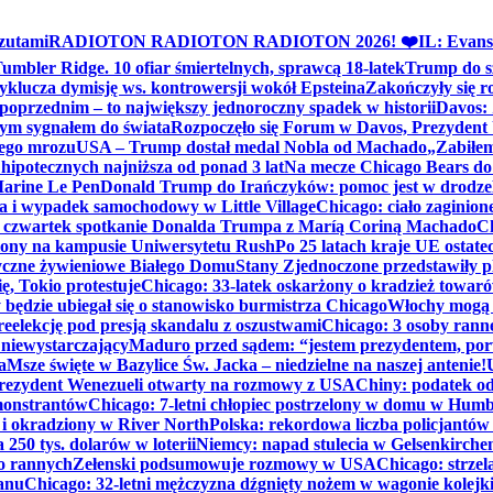
zutami
RADIOTON RADIOTON RADIOTON 2026! ❤️
IL: Evans
mbler Ridge. 10 ofiar śmiertelnych, sprawcą 18-latek
Trump do sz
yklucza dymisję ws. kontrowersji wokół Epsteina
Zakończyły się 
poprzednim – to największy jednoroczny spadek w historii
Davos: 
nym sygnałem do świata
Rozpoczęło się Forum w Davos, Prezydent
nego mrozu
USA – Trump dostał medal Nobla od Machado
„Zabiłem 
ipotecznych najniższa od ponad 3 lat
Na mecze Chicago Bears do 
 Marine Le Pen
Donald Trump do Irańczyków: pomoc jest w drodze
na i wypadek samochodowy w Little Village
Chicago: ciało zaginion
czwartek spotkanie Donalda Trumpa z Maríą Coriną Machado
Ch
ony na kampusie Uniwersytetu Rush
Po 25 latach kraje UE ostate
czne żywieniowe Białego Domu
Stany Zjednoczone przedstawiły p
ę, Tokio protestuje
Chicago: 33-latek oskarżony o kradzież towaró
ędzie ubiegał się o stanowisko burmistrza Chicago
Włochy mogą 
reelekcję pod presją skandalu z oszustwami
Chicago: 3 osoby rann
 niewystarczający
Maduro przed sądem: “jestem prezydentem, po
a
Msze święte w Bazylice Św. Jacka – niedzielne na naszej antenie!
rezydent Wenezueli otwarty na rozmowy z USA
Chiny: podatek o
monstrantów
Chicago: 7-letni chłopiec postrzelony w domu w Hum
y i okradziony w River North
Polska: rekordowa liczba policjantów
250 tys. dolarów w loterii
Niemcy: napad stulecia w Gelsenkirche
ko rannych
Zełenski podsumowuje rozmowy w USA
Chicago: strzel
anu
Chicago: 32-letni mężczyzna dźgnięty nożem w wagonie kolej