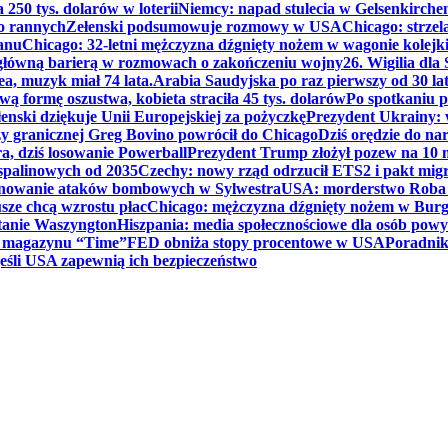
250 tys. dolarów w loterii
Niemcy: napad stulecia w Gelsenkirche
ko rannych
Zełenski podsumowuje rozmowy w USA
Chicago: strzel
anu
Chicago: 32-letni mężczyzna dźgnięty nożem w wagonie kolej
 główną barierą w rozmowach o zakończeniu wojny
26. Wigilia dl
ea, muzyk miał 74 lata.
Arabia Saudyjska po raz pierwszy od 30 la
ą formę oszustwa, kobieta straciła 45 tys. dolarów
Po spotkaniu 
enski dziękuje Unii Europejskiej za pożyczkę
Prezydent Ukrainy: 
y granicznej Greg Bovino powrócił do Chicago
Dziś orędzie do n
a, dziś losowanie Powerball
Prezydent Trump złożył pozew na 10
 spalinowych od 2035
Czechy: nowy rząd odrzucił ETS2 i pakt mig
planowanie ataków bombowych w Sylwestra
USA: morderstwo Roba Re
usze chcą wzrostu płac
Chicago: mężczyzna dźgnięty nożem w Burg
tanie Waszyngton
Hiszpania: media społecznościowe dla osób powyż
u magazynu “Time”
FED obniża stopy procentowe w USA
Poradnik
eśli USA zapewnią ich bezpieczeństwo