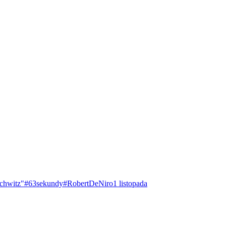
chwitz"
#63sekundy
#RobertDeNiro
1 listopada