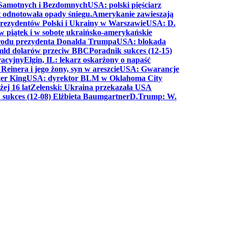
a Samotnych i Bezdomnych
USA: polski pięściarz
t odnotowała opady śniegu.
Amerykanie zawieszają
prezydentów Polski i Ukrainy w Warszawie
USA: D.
w piątek i w sobotę ukraińsko-amerykańskie
arodu prezydenta Donalda Trumpa
USA: blokada
 mld dolarów przeciw BBC
Poradnik sukces (12-15)
racyjny
Elgin, IL: lekarz oskarżony o napaść
inera i jego żony, syn w areszcie
USA: Gwarancje
er King
USA: dyrektor BLM w Oklahoma City
ej 16 lat
Zełenski: Ukraina przekazała USA
 sukces (12-08) Elżbieta Baumgartner
D.Trump: W.