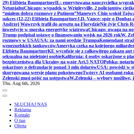
29) Elżbieta Baumgartner
IL: emerytowana nauczycielka wygrała 
Netanjahu
Chicago: wypadek w Wrigleyville, 2 policjantów cięż
“miałem dobrą rozmowę z Putinem”
Manewry Chin wokół Tajw
sukces (12-22) Elżbieta Baumgartner
J.D. Vance: spór o Donbas
Andrzej Wawrzyk trafił do aresztu na Florydzie
Nie żyje Chris R
inwestycje w morską energetykę wiatrową
Chicago: uwaga na now
Trump podpisał ustawę o finansowaniu wojsk na 2026 rok
W. Zeł
rozmowy w USA
USA: za nami orędzie Trumpa
Komendant straż
wenezuelskich tankowców
Ameryka czeka na kolejnego miliarder
Elżbieta Baumgartner
KE wycofuje się z całkowitego zakazu aut
seksualną na nieletniej osobie
Kalifornia: 4 osoby oskarżone o 
bezpieczeństwa dla Ukrainy na wzór Art.5 NATO
Polska: notari
oskarżony o defraudację ponad 3 mln dolarów
USA: powódź w s
skorygowaną wersję planu pokojowego
Twórcy AI osobami rok
Zełenski musi pójść na ustępstwa
W.Zełenski – wybory możliwe, j
Thu. Aug 6th, 2026
SŁUCHAJ NAS
Reklama
Kontakt
O nas
Oferta