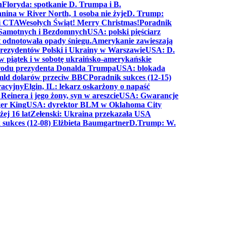
n
Floryda: spotkanie D. Trumpa i B.
anina w River North, 1 osoba nie żyje
D. Trump:
ki CTA
Wesołych Świąt! Merry Christmas!
Poradnik
a Samotnych i Bezdomnych
USA: polski pięściarz
t odnotowała opady śniegu.
Amerykanie zawieszają
prezydentów Polski i Ukrainy w Warszawie
USA: D.
w piątek i w sobotę ukraińsko-amerykańskie
arodu prezydenta Donalda Trumpa
USA: blokada
 mld dolarów przeciw BBC
Poradnik sukces (12-15)
racyjny
Elgin, IL: lekarz oskarżony o napaść
inera i jego żony, syn w areszcie
USA: Gwarancje
er King
USA: dyrektor BLM w Oklahoma City
ej 16 lat
Zełenski: Ukraina przekazała USA
 sukces (12-08) Elżbieta Baumgartner
D.Trump: W.