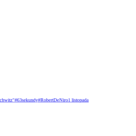
chwitz"
#63sekundy
#RobertDeNiro
1 listopada