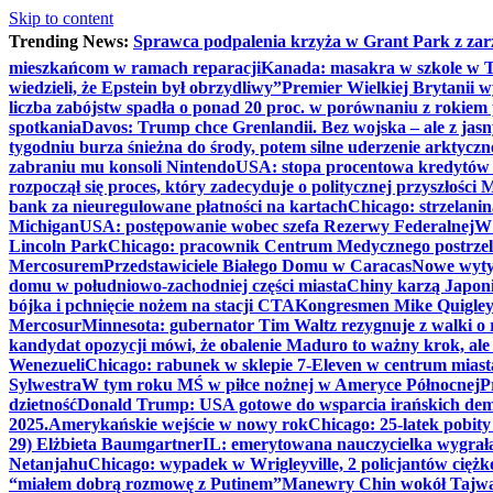
Skip to content
Trending News:
Sprawca podpalenia krzyża w Grant Park z zar
mieszkańcom w ramach reparacji
Kanada: masakra w szkole w Tu
wiedzieli, że Epstein był obrzydliwy”
Premier Wielkiej Brytanii w
liczba zabójstw spadła o ponad 20 proc. w porównaniu z rokiem 
spotkania
Davos: Trump chce Grenlandii. Bez wojska – ale z jas
tygodniu burza śnieżna do środy, potem silne uderzenie arktycz
zabraniu mu konsoli Nintendo
USA: stopa procentowa kredytów h
rozpoczął się proces, który zadecyduje o politycznej przyszłości
bank za nieuregulowane płatności na kartach
Chicago: strzelani
Michigan
USA: postępowanie wobec szefa Rezerwy Federalnej
W 
Lincoln Park
Chicago: pracownik Centrum Medycznego postrzel
Mercosurem
Przedstawiciele Białego Domu w Caracas
Nowe wyty
domu w południowo-zachodniej części miasta
Chiny karzą Japoni
bójka i pchnięcie nożem na stacji CTA
Kongresmen Mike Quigley b
Mercosur
Minnesota: gubernator Tim Waltz rezygnuje z walki o 
kandydat opozycji mówi, że obalenie Maduro to ważny krok, ale
Wenezueli
Chicago: rabunek w sklepie 7-Eleven w centrum miast
Sylwestra
W tym roku MŚ w piłce nożnej w Ameryce Północnej
P
dzietność
Donald Trump: USA gotowe do wsparcia irańskich de
2025.
Amerykańskie wejście w nowy rok
Chicago: 25-latek pobit
29) Elżbieta Baumgartner
IL: emerytowana nauczycielka wygrała 
Netanjahu
Chicago: wypadek w Wrigleyville, 2 policjantów cięż
“miałem dobrą rozmowę z Putinem”
Manewry Chin wokół Tajw