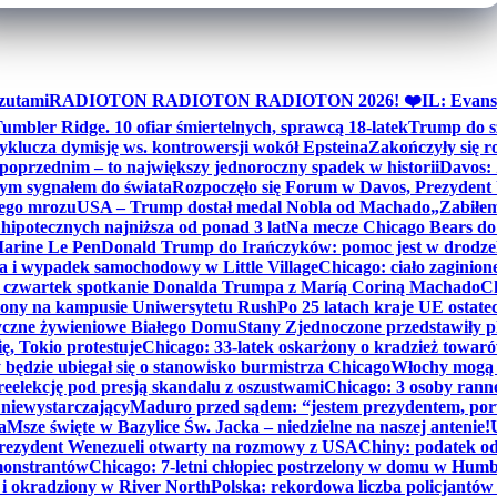
zutami
RADIOTON RADIOTON RADIOTON 2026! ❤️
IL: Evans
mbler Ridge. 10 ofiar śmiertelnych, sprawcą 18-latek
Trump do sz
yklucza dymisję ws. kontrowersji wokół Epsteina
Zakończyły się 
poprzednim – to największy jednoroczny spadek w historii
Davos: 
nym sygnałem do świata
Rozpoczęło się Forum w Davos, Prezydent
nego mrozu
USA – Trump dostał medal Nobla od Machado
„Zabiłem 
ipotecznych najniższa od ponad 3 lat
Na mecze Chicago Bears do 
 Marine Le Pen
Donald Trump do Irańczyków: pomoc jest w drodze
na i wypadek samochodowy w Little Village
Chicago: ciało zaginion
czwartek spotkanie Donalda Trumpa z Maríą Coriną Machado
Ch
ony na kampusie Uniwersytetu Rush
Po 25 latach kraje UE ostate
czne żywieniowe Białego Domu
Stany Zjednoczone przedstawiły p
ę, Tokio protestuje
Chicago: 33-latek oskarżony o kradzież towaró
ędzie ubiegał się o stanowisko burmistrza Chicago
Włochy mogą 
reelekcję pod presją skandalu z oszustwami
Chicago: 3 osoby rann
 niewystarczający
Maduro przed sądem: “jestem prezydentem, po
a
Msze święte w Bazylice Św. Jacka – niedzielne na naszej antenie!
rezydent Wenezueli otwarty na rozmowy z USA
Chiny: podatek o
monstrantów
Chicago: 7-letni chłopiec postrzelony w domu w Hum
y i okradziony w River North
Polska: rekordowa liczba policjantów