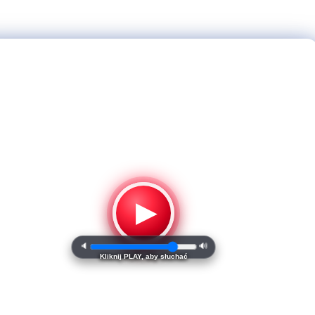
▶
🔈
🔊
Kliknij PLAY, aby słuchać