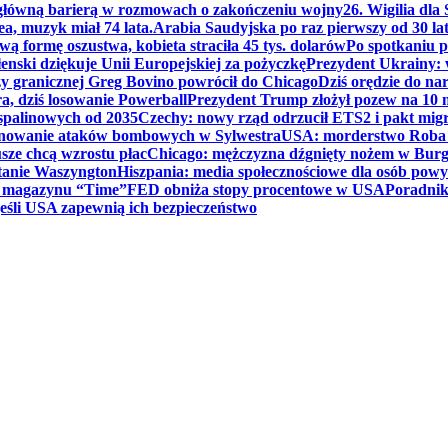
 główną barierą w rozmowach o zakończeniu wojny
26. Wigilia dl
ea, muzyk miał 74 lata.
Arabia Saudyjska po raz pierwszy od 30 la
ą formę oszustwa, kobieta straciła 45 tys. dolarów
Po spotkaniu 
enski dziękuje Unii Europejskiej za pożyczkę
Prezydent Ukrainy: 
y granicznej Greg Bovino powrócił do Chicago
Dziś orędzie do n
a, dziś losowanie Powerball
Prezydent Trump złożył pozew na 10
 spalinowych od 2035
Czechy: nowy rząd odrzucił ETS2 i pakt mig
planowanie ataków bombowych w Sylwestra
USA: morderstwo Roba Re
usze chcą wzrostu płac
Chicago: mężczyzna dźgnięty nożem w Burg
tanie Waszyngton
Hiszpania: media społecznościowe dla osób powyż
u magazynu “Time”
FED obniża stopy procentowe w USA
Poradnik
eśli USA zapewnią ich bezpieczeństwo