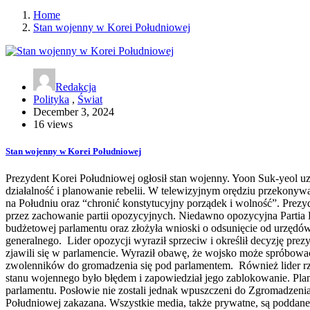
Home
Stan wojenny w Korei Południowej
Redakcja
Polityka
,
Świat
December 3, 2024
16 views
Stan wojenny w Korei Południowej
Prezydent Korei Południowej ogłosił stan wojenny. Yoon Suk-yeol u
działalność i planowanie rebelii. W telewizyjnym orędziu przekony
na Południu oraz “chronić konstytucyjny porządek i wolność”. Prezyde
przez zachowanie partii opozycyjnych. Niedawno opozycyjna Partia
budżetowej parlamentu oraz złożyła wnioski o odsunięcie od urzędów 
generalnego. Lider opozycji wyraził sprzeciw i określił decyzję pre
zjawili się w parlamencie. Wyraził obawę, że wojsko może spróbowa
zwolenników do gromadzenia się pod parlamentem. Również lider rz
stanu wojennego było błędem i zapowiedział jego zablokowanie. Plan
parlamentu. Posłowie nie zostali jednak wpuszczeni do Zgromadzen
Południowej zakazana. Wszystkie media, także prywatne, są podda