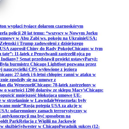
ton wypłaci tysiące dolarom czarnoskórym
efa policji 20 lat temu: “wszyscy w Nowym Jorku
rozmowy w Abu Zabi ws. pokoju na Ukrainie
USA:
Zełenski i Trump zadowoleni z dzisiejszego
 USA zaprosił Chiny do Rady Pokoju
Chicago: w tym
tatę”: 11-latek z Pensylwanii zastrzelił ojca po
Indiany? Senat przedstawił projekt ustawy
Paryż:
Była burmistrz Chicago Lightfoot pozwana przez
ej nauczycielki CPS wyłowione z jeziora
icago: 27-latek i 6-letni chłopiec ranni w ataku w
cznie zgodziły się na umowę z
lan dla Wenezueli
Chicago: 78-latek zastrzelony w
w o wartości 1200 dolarów ze sklepu Macy’s
Chicago:
opuścić mniejszość blokującą umowę UE-
e w strzelaninie w Lawndale
Wenezuela: były
rwano mnie”
Rosja potępia USA za akcję w
USA: udaremniony zamach terrorystyczny w
d antykoncepcji ma być sposobem na
boldt Park
Relacja z Wigilii na Jackowie
 w służbie
Sylwester w Chicago
Poradnik sukces (12-