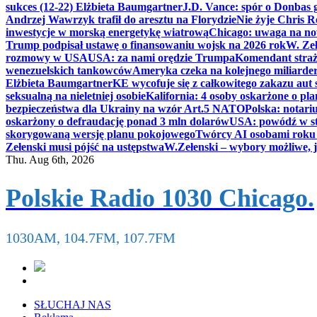
sukces (12-22) Elżbieta Baumgartner
J.D. Vance: spór o Donbas
Andrzej Wawrzyk trafił do aresztu na Florydzie
Nie żyje Chris R
inwestycje w morską energetykę wiatrową
Chicago: uwaga na now
Trump podpisał ustawę o finansowaniu wojsk na 2026 rok
W. Zeł
rozmowy w USA
USA: za nami orędzie Trumpa
Komendant straż
wenezuelskich tankowców
Ameryka czeka na kolejnego miliarder
Elżbieta Baumgartner
KE wycofuje się z całkowitego zakazu aut
seksualną na nieletniej osobie
Kalifornia: 4 osoby oskarżone o 
bezpieczeństwa dla Ukrainy na wzór Art.5 NATO
Polska: notari
oskarżony o defraudację ponad 3 mln dolarów
USA: powódź w s
skorygowaną wersję planu pokojowego
Twórcy AI osobami rok
Zełenski musi pójść na ustępstwa
W.Zełenski – wybory możliwe, j
Thu. Aug 6th, 2026
Polskie Radio 1030 Chicago.
1030AM, 104.7FM, 107.7FM
SŁUCHAJ NAS