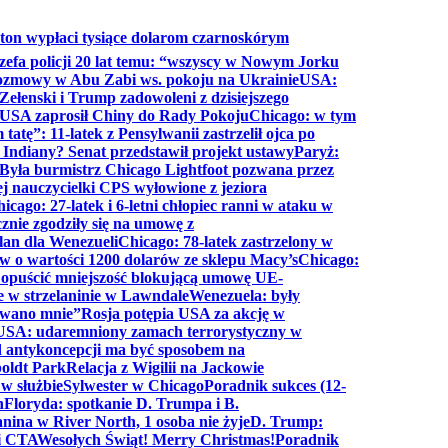
ton wypłaci tysiące dolarom czarnoskórym
efa policji 20 lat temu: “wszyscy w Nowym Jorku
rozmowy w Abu Zabi ws. pokoju na Ukrainie
USA:
Zełenski i Trump zadowoleni z dzisiejszego
 USA zaprosił Chiny do Rady Pokoju
Chicago: w tym
tatę”: 11-latek z Pensylwanii zastrzelił ojca po
Indiany? Senat przedstawił projekt ustawy
Paryż:
Była burmistrz Chicago Lightfoot pozwana przez
ej nauczycielki CPS wyłowione z jeziora
icago: 27-latek i 6-letni chłopiec ranni w ataku w
cznie zgodziły się na umowę z
lan dla Wenezueli
Chicago: 78-latek zastrzelony w
w o wartości 1200 dolarów ze sklepu Macy’s
Chicago:
opuścić mniejszość blokującą umowę UE-
e w strzelaninie w Lawndale
Wenezuela: były
rwano mnie”
Rosja potępia USA za akcję w
USA: udaremniony zamach terrorystyczny w
d antykoncepcji ma być sposobem na
boldt Park
Relacja z Wigilii na Jackowie
 w służbie
Sylwester w Chicago
Poradnik sukces (12-
n
Floryda: spotkanie D. Trumpa i B.
anina w River North, 1 osoba nie żyje
D. Trump:
ki CTA
Wesołych Świąt! Merry Christmas!
Poradnik