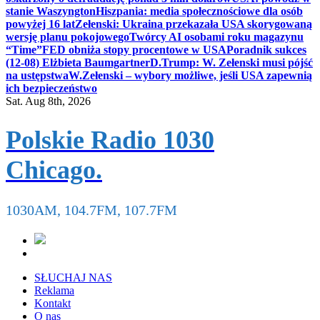
stanie Waszyngton
Hiszpania: media społecznościowe dla osób
powyżej 16 lat
Zełenski: Ukraina przekazała USA skorygowaną
wersję planu pokojowego
Twórcy AI osobami roku magazynu
“Time”
FED obniża stopy procentowe w USA
Poradnik sukces
(12-08) Elżbieta Baumgartner
D.Trump: W. Zełenski musi pójść
na ustępstwa
W.Zełenski – wybory możliwe, jeśli USA zapewnią
ich bezpieczeństwo
Sat. Aug 8th, 2026
Polskie Radio 1030
Chicago.
1030AM, 104.7FM, 107.7FM
SŁUCHAJ NAS
Reklama
Kontakt
O nas