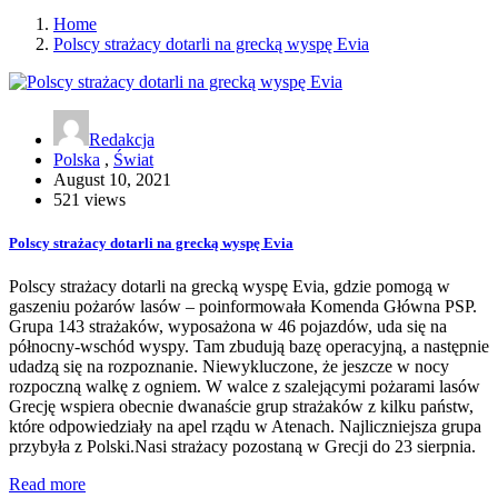
Home
Polscy strażacy dotarli na grecką wyspę Evia
Redakcja
Polska
,
Świat
August 10, 2021
521 views
Polscy strażacy dotarli na grecką wyspę Evia
Polscy strażacy dotarli na grecką wyspę Evia, gdzie pomogą w
gaszeniu pożarów lasów – poinformowała Komenda Główna PSP.
Grupa 143 strażaków, wyposażona w 46 pojazdów, uda się na
północny-wschód wyspy. Tam zbudują bazę operacyjną, a następnie
udadzą się na rozpoznanie. Niewykluczone, że jeszcze w nocy
rozpoczną walkę z ogniem. W walce z szalejącymi pożarami lasów
Grecję wspiera obecnie dwanaście grup strażaków z kilku państw,
które odpowiedziały na apel rządu w Atenach. Najliczniejsza grupa
przybyła z Polski.Nasi strażacy pozostaną w Grecji do 23 sierpnia.
Read more