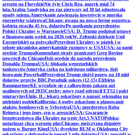
aresztu na Florydzie
Nie żyje Chris Rea, muzyk miał 74
lata.
Arabia Saudyjska po raz pierwszy od 30 lat odnotowała
opady śniegu.
Amerykanie zawieszają inwestycje w morską
energetykę wiatrową
Chicago: uwaga na nową formę oszustwa,
kobieta straciła 45 tys. dolarów
Po spotkaniu prezydentów
Polski i Ukrainy w Warszawie
USA: D. Trump podpisał ustawę
o finansowaniu wojsk na 2026 rok
W. Zełenski dziękuje Unii
Europejskiej za pożyczkę
Prezydent Ukrainy: w piątek i w
sobotę ukraińsko-amerykańskie rozmowy w USA
USA: za nami
orędzie Trumpa
Komendant straży granicznej Greg Bovino
powrócił do Chicago
Dziś orędzie do narodu prezydenta
Donalda Trumpa
USA: blokada wenezuelskich
tankowców
Ameryka czeka na kolejnego miliardera, dziś
losowanie Powerball
Prezydent Trump złożył pozew na 10 mld
dolarów przeciw BBC
Poradnik sukces (12-15) Elżbieta
Baumgartner
KE wycofuje się z całkowitego zakazu aut
spalinowych od 2035
Czechy: nowy rząd odrzucił ETS2 i pakt
migracyjny
Elgin, IL: lekarz oskarżony o napaść seksualną na
nieletniej osobie
Kalifornia: 4 osoby oskarżone o planowanie
ataków bombowych w Sylwestra
USA: morderstwo Roba
Reinera i jego żony, syn w areszcie
USA: Gwarancje
bezpieczeństwa dla Ukrainy na wzór Art.5 NATO
Polska:
notariusze chcą wzrostu płac
Chicago: mężczyzna dźgnięty
nożem w Burger King
USA: dyrektor BLM w Oklahoma City
oskarżony o defraudację ponad 3 mln dolarów
USA: powódź w