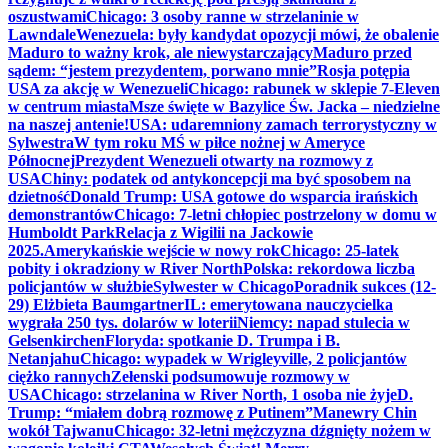
oszustwami
Chicago: 3 osoby ranne w strzelaninie w
Lawndale
Wenezuela: były kandydat opozycji mówi, że obalenie
Maduro to ważny krok, ale niewystarczający
Maduro przed
sądem: “jestem prezydentem, porwano mnie”
Rosja potępia
USA za akcję w Wenezueli
Chicago: rabunek w sklepie 7-Eleven
w centrum miasta
Msze święte w Bazylice Św. Jacka – niedzielne
na naszej antenie!
USA: udaremniony zamach terrorystyczny w
Sylwestra
W tym roku MŚ w piłce nożnej w Ameryce
Północnej
Prezydent Wenezueli otwarty na rozmowy z
USA
Chiny: podatek od antykoncepcji ma być sposobem na
dzietność
Donald Trump: USA gotowe do wsparcia irańskich
demonstrantów
Chicago: 7-letni chłopiec postrzelony w domu w
Humboldt Park
Relacja z Wigilii na Jackowie
2025.
Amerykańskie wejście w nowy rok
Chicago: 25-latek
pobity i okradziony w River North
Polska: rekordowa liczba
policjantów w służbie
Sylwester w Chicago
Poradnik sukces (12-
29) Elżbieta Baumgartner
IL: emerytowana nauczycielka
wygrała 250 tys. dolarów w loterii
Niemcy: napad stulecia w
Gelsenkirchen
Floryda: spotkanie D. Trumpa i B.
Netanjahu
Chicago: wypadek w Wrigleyville, 2 policjantów
ciężko rannych
Zełenski podsumowuje rozmowy w
USA
Chicago: strzelanina w River North, 1 osoba nie żyje
D.
Trump: “miałem dobrą rozmowę z Putinem”
Manewry Chin
wokół Tajwanu
Chicago: 32-letni mężczyzna dźgnięty nożem w