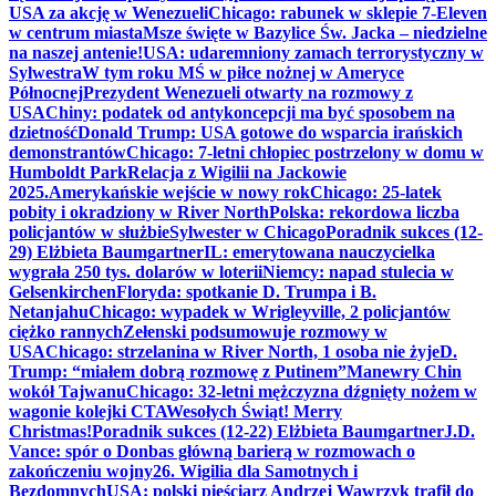
USA za akcję w Wenezueli
Chicago: rabunek w sklepie 7-Eleven
w centrum miasta
Msze święte w Bazylice Św. Jacka – niedzielne
na naszej antenie!
USA: udaremniony zamach terrorystyczny w
Sylwestra
W tym roku MŚ w piłce nożnej w Ameryce
Północnej
Prezydent Wenezueli otwarty na rozmowy z
USA
Chiny: podatek od antykoncepcji ma być sposobem na
dzietność
Donald Trump: USA gotowe do wsparcia irańskich
demonstrantów
Chicago: 7-letni chłopiec postrzelony w domu w
Humboldt Park
Relacja z Wigilii na Jackowie
2025.
Amerykańskie wejście w nowy rok
Chicago: 25-latek
pobity i okradziony w River North
Polska: rekordowa liczba
policjantów w służbie
Sylwester w Chicago
Poradnik sukces (12-
29) Elżbieta Baumgartner
IL: emerytowana nauczycielka
wygrała 250 tys. dolarów w loterii
Niemcy: napad stulecia w
Gelsenkirchen
Floryda: spotkanie D. Trumpa i B.
Netanjahu
Chicago: wypadek w Wrigleyville, 2 policjantów
ciężko rannych
Zełenski podsumowuje rozmowy w
USA
Chicago: strzelanina w River North, 1 osoba nie żyje
D.
Trump: “miałem dobrą rozmowę z Putinem”
Manewry Chin
wokół Tajwanu
Chicago: 32-letni mężczyzna dźgnięty nożem w
wagonie kolejki CTA
Wesołych Świąt! Merry
Christmas!
Poradnik sukces (12-22) Elżbieta Baumgartner
J.D.
Vance: spór o Donbas główną barierą w rozmowach o
zakończeniu wojny
26. Wigilia dla Samotnych i
Bezdomnych
USA: polski pięściarz Andrzej Wawrzyk trafił do