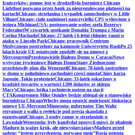
Irańczyków: pomoc jest w drodze
Była burmistrz Chicago
Lightfoot pozwana przez bank za nieuregulowane płatności na
kartach
Chicago: strzelanina i wypadek samochodowy w Little
Village
Chicago: ciało zaginionej nauczycielki CPS wyłowione z
jeziora Michigan
USA: postępowanie wobec szefa Rezerwy
Federalnej
W czwartek spotkanie Donalda Trumpa z Maríą
Coriną Machado
Chicago: 27-latek i 6-letni chłopiec ranni w
ataku w Lincoln Park
Chicago: pracownik Centrum
Medycznego postrzelony na kampusie Uniwersytetu Rush
Po 25
latach kraje UE ostatecznie zgodziły się na umowę z
Mercosurem
Przedstawiciele Białego Domu w Caracas
Nowe
wytyczne żywieniowe Białego Domu
Stany Zjednoczone
przedstawiły plan dla Wenezueli
Chicago: 78-latek zastrzelony
w domu w południowo-zachodniej części miasta
Chiny karzą
Japonię, Tokio protestuje
Chicago: 33-latek oskarżony o
kradzież towarów o wartości 1200 dolarów ze sklepu
Macy’s
Chicago: bójka i pchnięcie nożem na stacji
CTA
Kongresmen Mike Quigley będzie ubiegał się o stanowisko
burmistrza Chicago
Włochy mogą opuścić mniejszość blokującą
umowę UE-Mercosur
Minnesota: gubernator Tim Waltz
rezygnuje z walki o reelekcję pod presją skandalu z
oszustwami
Chicago: 3 osoby ranne w strzelaninie w
Lawndale
Wenezuela: były kandydat opozycji mówi, że obalenie
Maduro to ważny krok, ale niewystarczający
Maduro przed
sądem: “jestem prezydentem, porwano mnie”
Rosja potępia