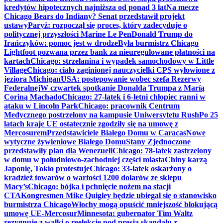
kredytów hipotecznych najniższa od ponad 3 lat
Na mecze
Chicago Bears do Indiany? Senat przedstawił projekt
ustawy
Paryż: rozpoczął się proces, który zadecyduje o
politycznej przyszłości Marine Le Pen
Donald Trump do
Irańczyków: pomoc jest w drodze
Była burmistrz Chicago
Lightfoot pozwana przez bank za nieuregulowane płatności na
kartach
Chicago: strzelanina i wypadek samochodowy w Little
Village
Chicago: ciało zaginionej nauczycielki CPS wyłowione z
jeziora Michigan
USA: postępowanie wobec szefa Rezerwy
Federalnej
W czwartek spotkanie Donalda Trumpa z Maríą
Coriną Machado
Chicago: 27-latek i 6-letni chłopiec ranni w
ataku w Lincoln Park
Chicago: pracownik Centrum
Medycznego postrzelony na kampusie Uniwersytetu Rush
Po 25
latach kraje UE ostatecznie zgodziły się na umowę z
Mercosurem
Przedstawiciele Białego Domu w Caracas
Nowe
wytyczne żywieniowe Białego Domu
Stany Zjednoczone
przedstawiły plan dla Wenezueli
Chicago: 78-latek zastrzelony
w domu w południowo-zachodniej części miasta
Chiny karzą
Japonię, Tokio protestuje
Chicago: 33-latek oskarżony o
kradzież towarów o wartości 1200 dolarów ze sklepu
Macy’s
Chicago: bójka i pchnięcie nożem na stacji
CTA
Kongresmen Mike Quigley będzie ubiegał się o stanowisko
burmistrza Chicago
Włochy mogą opuścić mniejszość blokującą
umowę UE-Mercosur
Minnesota: gubernator Tim Waltz
rezygnuje z walki o reelekcję pod presją skandalu z