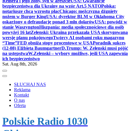
Reinera i jego żony, syn w areszcie
USA: Gwarancje
bezpieczeństwa dla Ukrainy na wzór Art.5 NATO
Polska:
notariusze chcą wzrostu płac
Chicago: mężczyzna dźgnięty
nożem w Burger King
USA: dyrektor BLM w Oklahoma City
oskarżony o defraudację ponad 3 mln dolarów
USA: powódź w
stanie Waszyngton
Hiszpania: media społecznościowe dla osób
powyżej 16 lat
Zełenski: Ukraina przekazała USA skorygowaną
wersję planu pokojowego
Twórcy AI osobami roku magazynu
“Time”
FED obniża stopy procentowe w USA
Poradnik sukces
(12-08) Elżbieta Baumgartner
D.Trump: W. Zełenski musi pójść
na ustępstwa
W.Zełenski – wybory możliwe, jeśli USA zapewnią
ich bezpieczeństwo
Sat. Aug 8th, 2026
SŁUCHAJ NAS
Reklama
Kontakt
O nas
Oferta
Polskie Radio 1030