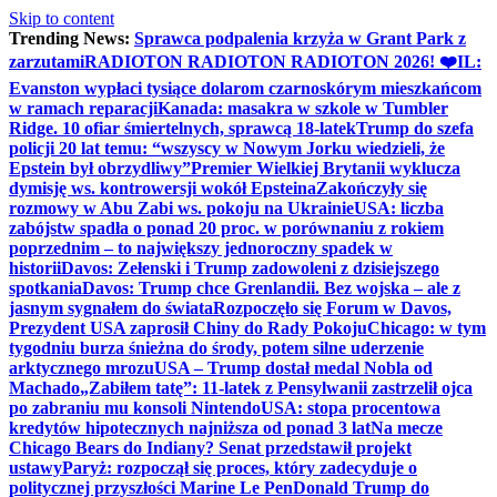
Skip to content
Trending News:
Sprawca podpalenia krzyża w Grant Park z
zarzutami
RADIOTON RADIOTON RADIOTON 2026! ❤️
IL:
Evanston wypłaci tysiące dolarom czarnoskórym mieszkańcom
w ramach reparacji
Kanada: masakra w szkole w Tumbler
Ridge. 10 ofiar śmiertelnych, sprawcą 18-latek
Trump do szefa
policji 20 lat temu: “wszyscy w Nowym Jorku wiedzieli, że
Epstein był obrzydliwy”
Premier Wielkiej Brytanii wyklucza
dymisję ws. kontrowersji wokół Epsteina
Zakończyły się
rozmowy w Abu Zabi ws. pokoju na Ukrainie
USA: liczba
zabójstw spadła o ponad 20 proc. w porównaniu z rokiem
poprzednim – to największy jednoroczny spadek w
historii
Davos: Zełenski i Trump zadowoleni z dzisiejszego
spotkania
Davos: Trump chce Grenlandii. Bez wojska – ale z
jasnym sygnałem do świata
Rozpoczęło się Forum w Davos,
Prezydent USA zaprosił Chiny do Rady Pokoju
Chicago: w tym
tygodniu burza śnieżna do środy, potem silne uderzenie
arktycznego mrozu
USA – Trump dostał medal Nobla od
Machado
„Zabiłem tatę”: 11-latek z Pensylwanii zastrzelił ojca
po zabraniu mu konsoli Nintendo
USA: stopa procentowa
kredytów hipotecznych najniższa od ponad 3 lat
Na mecze
Chicago Bears do Indiany? Senat przedstawił projekt
ustawy
Paryż: rozpoczął się proces, który zadecyduje o
politycznej przyszłości Marine Le Pen
Donald Trump do