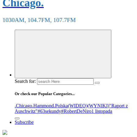
Chicago.
1030AM, 104.7FM, 107.7FM
Search for:
Or check our Popular Categories...
.Chicago
.Hammond
.Polska
(WIDEO)
(WYNIKI)
"Raport z
Auschwitz"
#63sekundy
#RobertDeNiro
1 listopada
Subscribe