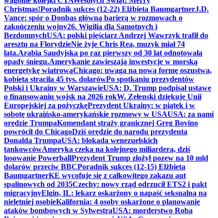
wagonie kolejki CTA
Wesołych Świąt! Merry
Christmas!
Poradnik sukces (12-22) Elżbieta Baumgartner
J.D.
Vance: spór o Donbas główną barierą w rozmowach o
zakończeniu wojny
26. Wigilia dla Samotnych i
Bezdomnych
USA: polski pięściarz Andrzej Wawrzyk trafił do
aresztu na Florydzie
Nie żyje Chris Rea, muzyk miał 74
lata.
Arabia Saudyjska po raz pierwszy od 30 lat odnotowała
opady śniegu.
Amerykanie zawieszają inwestycje w morską
energetykę wiatrową
Chicago: uwaga na nową formę oszustwa,
kobieta straciła 45 tys. dolarów
Po spotkaniu prezydentów
Polski i Ukrainy w Warszawie
USA: D. Trump podpisał ustawę
o finansowaniu wojsk na 2026 rok
W. Zełenski dziękuje Unii
Europejskiej za pożyczkę
Prezydent Ukrainy: w piątek i w
sobotę ukraińsko-amerykańskie rozmowy w USA
USA: za nami
orędzie Trumpa
Komendant straży granicznej Greg Bovino
powrócił do Chicago
Dziś orędzie do narodu prezydenta
Donalda Trumpa
USA: blokada wenezuelskich
tankowców
Ameryka czeka na kolejnego miliardera, dziś
losowanie Powerball
Prezydent Trump złożył pozew na 10 mld
dolarów przeciw BBC
Poradnik sukces (12-15) Elżbieta
Baumgartner
KE wycofuje się z całkowitego zakazu aut
spalinowych od 2035
Czechy: nowy rząd odrzucił ETS2 i pakt
migracyjny
Elgin, IL: lekarz oskarżony o napaść seksualną na
nieletniej osobie
Kalifornia: 4 osoby oskarżone o planowanie
ataków bombowych w Sylwestra
USA: morderstwo Roba