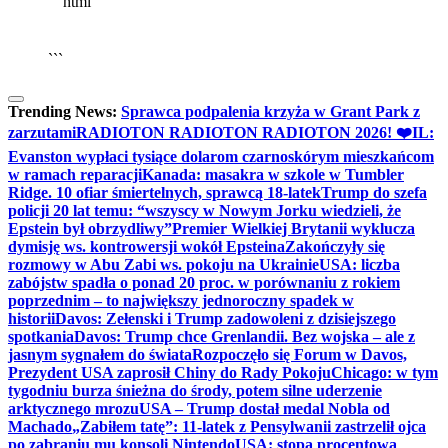
```html
▶
Kliknij PLAY, aby słuchać
🔈
🔊
```
Trending News:
Sprawca podpalenia krzyża w Grant Park z
zarzutami
RADIOTON RADIOTON RADIOTON 2026! ❤️
IL:
Evanston wypłaci tysiące dolarom czarnoskórym mieszkańcom
w ramach reparacji
Kanada: masakra w szkole w Tumbler
Ridge. 10 ofiar śmiertelnych, sprawcą 18-latek
Trump do szefa
policji 20 lat temu: “wszyscy w Nowym Jorku wiedzieli, że
Epstein był obrzydliwy”
Premier Wielkiej Brytanii wyklucza
dymisję ws. kontrowersji wokół Epsteina
Zakończyły się
rozmowy w Abu Zabi ws. pokoju na Ukrainie
USA: liczba
zabójstw spadła o ponad 20 proc. w porównaniu z rokiem
poprzednim – to największy jednoroczny spadek w
historii
Davos: Zełenski i Trump zadowoleni z dzisiejszego
spotkania
Davos: Trump chce Grenlandii. Bez wojska – ale z
jasnym sygnałem do świata
Rozpoczęło się Forum w Davos,
Prezydent USA zaprosił Chiny do Rady Pokoju
Chicago: w tym
tygodniu burza śnieżna do środy, potem silne uderzenie
arktycznego mrozu
USA – Trump dostał medal Nobla od
Machado
„Zabiłem tatę”: 11-latek z Pensylwanii zastrzelił ojca
po zabraniu mu konsoli Nintendo
USA: stopa procentowa