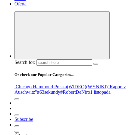
Oferta
Search for:
Or check our Popular Categories...
.Chicago
.Hammond
.Polska
(WIDEO)
(WYNIKI)
"Raport z
Auschwitz"
#63sekundy
#RobertDeNiro
1 listopada
Subscribe