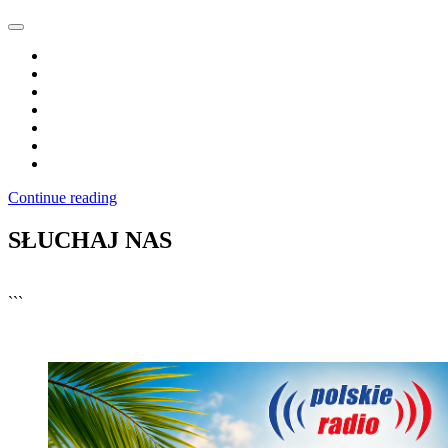
Continue reading
SŁUCHAJ NAS
▶
Kliknij PLAY, aby słuchać
```
🔊