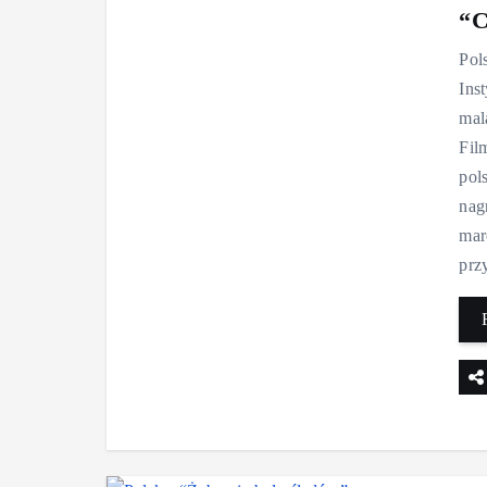
“C
Pol
Ins
mal
Fil
pol
nag
mar
prz