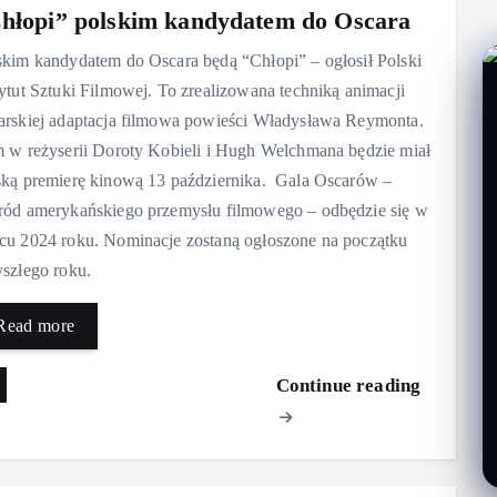
hłopi” polskim kandydatem do Oscara
skim kandydatem do Oscara będą “Chłopi” – ogłosił Polski
tytut Sztuki Filmowej. To zrealizowana techniką animacji
arskiej adaptacja filmowa powieści Władysława Reymonta.
m w reżyserii Doroty Kobieli i Hugh Welchmana będzie miał
ską premierę kinową 13 października. Gala Oscarów –
ród amerykańskiego przemysłu filmowego – odbędzie się w
cu 2024 roku. Nominacje zostaną ogłoszone na początku
yszłego roku.
Read more
Continue reading