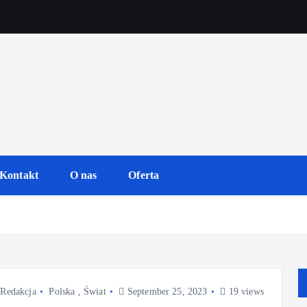
Kontakt
O nas
Oferta
Redakcja
Polska
,
Świat
September 25, 2023
19 views