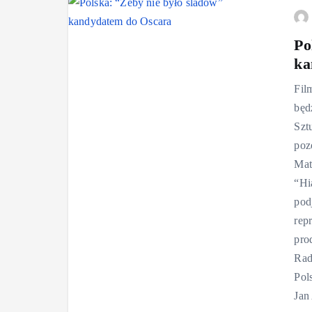
Po
ka
Fil
będ
Szt
poz
Mat
“Hi
pod
rep
pro
Rad
Pol
Jan