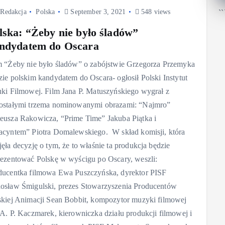
Redakcja
Polska
September 3, 2021
548 views
``
lska: “Żeby nie było śladów”
ndydatem do Oscara
m “Żeby nie było śladów” o zabójstwie Grzegorza Przemyka
zie polskim kandydatem do Oscara- ogłosił Polski Instytut
uki Filmowej. Film Jana P. Matuszyńskiego wygrał z
ostałymi trzema nominowanymi obrazami: “Najmro”
eusza Rakowicza, “Prime Time” Jakuba Piątka i
acyntem” Piotra Domalewskiego. W skład komisji, która
jęła decyzję o tym, że to właśnie ta produkcja będzie
rezentować Polskę w wyścigu po Oscary, weszli:
ducentka filmowa Ewa Puszczyńska, dyrektor PISF
osław Śmigulski, prezes Stowarzyszenia Producentów
skiej Animacji Sean Bobbit, kompozytor muzyki filmowej
 A. P. Kaczmarek, kierowniczka działu produkcji filmowej i