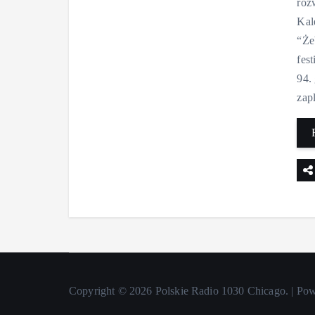
roz
Kal
“Że
fes
94.
zap
Copyright © 2026 Polskie Radio 1030 Chicago. | Po