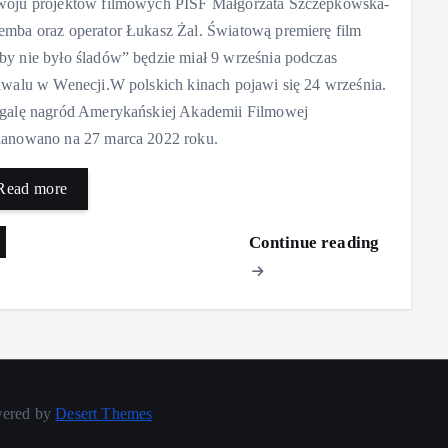
woju projektów filmowych PISF Małgorzata Szczepkowska-
emba oraz operator Łukasz Żal. Światową premierę film
by nie było śladów” będzie miał 9 września podczas
tiwalu w Wenecji.W polskich kinach pojawi się 24 września.
 galę nagród Amerykańskiej Akademii Filmowej
lanowano na 27 marca 2022 roku.
Read more
Continue reading
wered by
Desert Themes