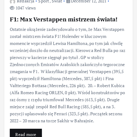
Redakcja
Sport
,
Świat
December 12, 2021
1047 views
F1: Max Verstappen mistrzem świata!
Ostatnie okrążenie zadecydowało o tym, że Max Verstappen
został mistrzem świata F1! Holender w kluczowym
momencie wyprzedził Lewisa Hamiltona, po tym jak chwilę
wcześniej doszło do neutralizacji. Kierowca Red Bulla po raz
pierwszy w karierze sięgnął po tytuł . GP w stolicy
Zjednoczonych Emiratów Arabskich zakończyło tegoroczne
zmagania w F1. W klasyfikacji generalnej Verstappen (395,5
pkt) wyprzedził Hamiltona (Mercedes, 387,5 pkt) i Fina
Valtteriego Bottasa (Mercedes, 226 pkt). 20. – Robert Kubica
(Alfa Romeo Racing ORLEN, 0 pkt). Wśród konstruktorów po
raz ósmy z rzędu triumfował Mercedes (613,5 pkt). Drugie
miejsce zajął zespół Red Bull Racing (585,5 pkt), a na 3.
pozycji uplasowało się Ferrari (323,5 pkt). Początek sezonu
2022 – 20 marca na torze Sakhir w Bahrajnie.
Read more