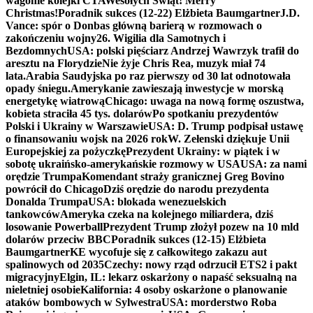
wagonie kolejki CTA
Wesołych Świąt! Merry
Christmas!
Poradnik sukces (12-22) Elżbieta Baumgartner
J.D.
Vance: spór o Donbas główną barierą w rozmowach o
zakończeniu wojny
26. Wigilia dla Samotnych i
Bezdomnych
USA: polski pięściarz Andrzej Wawrzyk trafił do
aresztu na Florydzie
Nie żyje Chris Rea, muzyk miał 74
lata.
Arabia Saudyjska po raz pierwszy od 30 lat odnotowała
opady śniegu.
Amerykanie zawieszają inwestycje w morską
energetykę wiatrową
Chicago: uwaga na nową formę oszustwa,
kobieta straciła 45 tys. dolarów
Po spotkaniu prezydentów
Polski i Ukrainy w Warszawie
USA: D. Trump podpisał ustawę
o finansowaniu wojsk na 2026 rok
W. Zełenski dziękuje Unii
Europejskiej za pożyczkę
Prezydent Ukrainy: w piątek i w
sobotę ukraińsko-amerykańskie rozmowy w USA
USA: za nami
orędzie Trumpa
Komendant straży granicznej Greg Bovino
powrócił do Chicago
Dziś orędzie do narodu prezydenta
Donalda Trumpa
USA: blokada wenezuelskich
tankowców
Ameryka czeka na kolejnego miliardera, dziś
losowanie Powerball
Prezydent Trump złożył pozew na 10 mld
dolarów przeciw BBC
Poradnik sukces (12-15) Elżbieta
Baumgartner
KE wycofuje się z całkowitego zakazu aut
spalinowych od 2035
Czechy: nowy rząd odrzucił ETS2 i pakt
migracyjny
Elgin, IL: lekarz oskarżony o napaść seksualną na
nieletniej osobie
Kalifornia: 4 osoby oskarżone o planowanie
ataków bombowych w Sylwestra
USA: morderstwo Roba