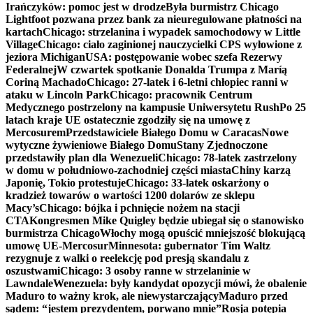
Irańczyków: pomoc jest w drodze
Była burmistrz Chicago
Lightfoot pozwana przez bank za nieuregulowane płatności na
kartach
Chicago: strzelanina i wypadek samochodowy w Little
Village
Chicago: ciało zaginionej nauczycielki CPS wyłowione z
jeziora Michigan
USA: postępowanie wobec szefa Rezerwy
Federalnej
W czwartek spotkanie Donalda Trumpa z Maríą
Coriną Machado
Chicago: 27-latek i 6-letni chłopiec ranni w
ataku w Lincoln Park
Chicago: pracownik Centrum
Medycznego postrzelony na kampusie Uniwersytetu Rush
Po 25
latach kraje UE ostatecznie zgodziły się na umowę z
Mercosurem
Przedstawiciele Białego Domu w Caracas
Nowe
wytyczne żywieniowe Białego Domu
Stany Zjednoczone
przedstawiły plan dla Wenezueli
Chicago: 78-latek zastrzelony
w domu w południowo-zachodniej części miasta
Chiny karzą
Japonię, Tokio protestuje
Chicago: 33-latek oskarżony o
kradzież towarów o wartości 1200 dolarów ze sklepu
Macy’s
Chicago: bójka i pchnięcie nożem na stacji
CTA
Kongresmen Mike Quigley będzie ubiegał się o stanowisko
burmistrza Chicago
Włochy mogą opuścić mniejszość blokującą
umowę UE-Mercosur
Minnesota: gubernator Tim Waltz
rezygnuje z walki o reelekcję pod presją skandalu z
oszustwami
Chicago: 3 osoby ranne w strzelaninie w
Lawndale
Wenezuela: były kandydat opozycji mówi, że obalenie
Maduro to ważny krok, ale niewystarczający
Maduro przed
sądem: “jestem prezydentem, porwano mnie”
Rosja potępia