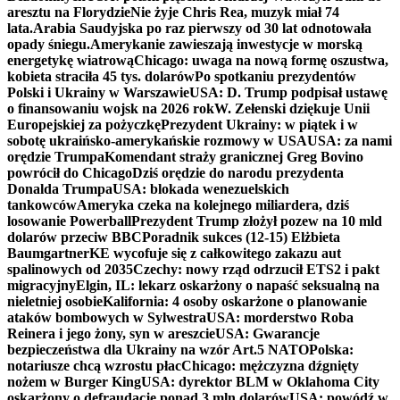
aresztu na Florydzie
Nie żyje Chris Rea, muzyk miał 74
lata.
Arabia Saudyjska po raz pierwszy od 30 lat odnotowała
opady śniegu.
Amerykanie zawieszają inwestycje w morską
energetykę wiatrową
Chicago: uwaga na nową formę oszustwa,
kobieta straciła 45 tys. dolarów
Po spotkaniu prezydentów
Polski i Ukrainy w Warszawie
USA: D. Trump podpisał ustawę
o finansowaniu wojsk na 2026 rok
W. Zełenski dziękuje Unii
Europejskiej za pożyczkę
Prezydent Ukrainy: w piątek i w
sobotę ukraińsko-amerykańskie rozmowy w USA
USA: za nami
orędzie Trumpa
Komendant straży granicznej Greg Bovino
powrócił do Chicago
Dziś orędzie do narodu prezydenta
Donalda Trumpa
USA: blokada wenezuelskich
tankowców
Ameryka czeka na kolejnego miliardera, dziś
losowanie Powerball
Prezydent Trump złożył pozew na 10 mld
dolarów przeciw BBC
Poradnik sukces (12-15) Elżbieta
Baumgartner
KE wycofuje się z całkowitego zakazu aut
spalinowych od 2035
Czechy: nowy rząd odrzucił ETS2 i pakt
migracyjny
Elgin, IL: lekarz oskarżony o napaść seksualną na
nieletniej osobie
Kalifornia: 4 osoby oskarżone o planowanie
ataków bombowych w Sylwestra
USA: morderstwo Roba
Reinera i jego żony, syn w areszcie
USA: Gwarancje
bezpieczeństwa dla Ukrainy na wzór Art.5 NATO
Polska:
notariusze chcą wzrostu płac
Chicago: mężczyzna dźgnięty
nożem w Burger King
USA: dyrektor BLM w Oklahoma City
oskarżony o defraudację ponad 3 mln dolarów
USA: powódź w