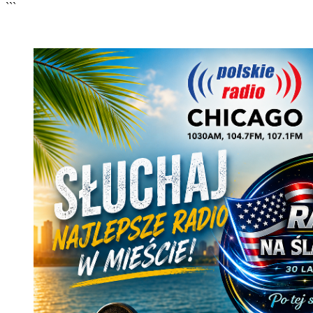
```
🔊