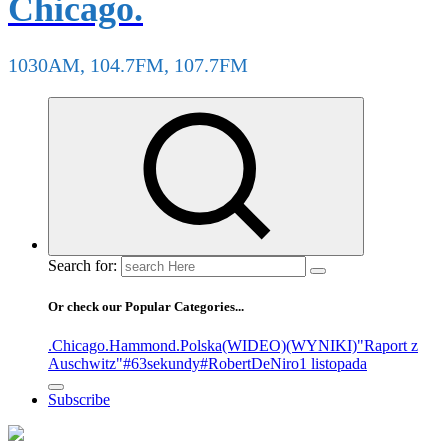
Chicago.
1030AM, 104.7FM, 107.7FM
Search for:
Or check our Popular Categories...
.Chicago
.Hammond
.Polska
(WIDEO)
(WYNIKI)
"Raport z
Auschwitz"
#63sekundy
#RobertDeNiro
1 listopada
Subscribe