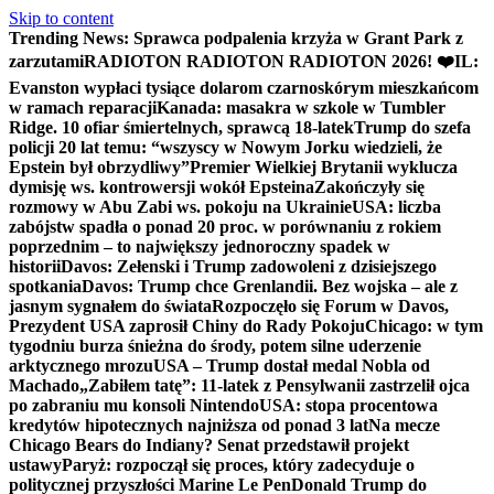
Skip to content
Trending News:
Sprawca podpalenia krzyża w Grant Park z
zarzutami
RADIOTON RADIOTON RADIOTON 2026! ❤️
IL:
Evanston wypłaci tysiące dolarom czarnoskórym mieszkańcom
w ramach reparacji
Kanada: masakra w szkole w Tumbler
Ridge. 10 ofiar śmiertelnych, sprawcą 18-latek
Trump do szefa
policji 20 lat temu: “wszyscy w Nowym Jorku wiedzieli, że
Epstein był obrzydliwy”
Premier Wielkiej Brytanii wyklucza
dymisję ws. kontrowersji wokół Epsteina
Zakończyły się
rozmowy w Abu Zabi ws. pokoju na Ukrainie
USA: liczba
zabójstw spadła o ponad 20 proc. w porównaniu z rokiem
poprzednim – to największy jednoroczny spadek w
historii
Davos: Zełenski i Trump zadowoleni z dzisiejszego
spotkania
Davos: Trump chce Grenlandii. Bez wojska – ale z
jasnym sygnałem do świata
Rozpoczęło się Forum w Davos,
Prezydent USA zaprosił Chiny do Rady Pokoju
Chicago: w tym
tygodniu burza śnieżna do środy, potem silne uderzenie
arktycznego mrozu
USA – Trump dostał medal Nobla od
Machado
„Zabiłem tatę”: 11-latek z Pensylwanii zastrzelił ojca
po zabraniu mu konsoli Nintendo
USA: stopa procentowa
kredytów hipotecznych najniższa od ponad 3 lat
Na mecze
Chicago Bears do Indiany? Senat przedstawił projekt
ustawy
Paryż: rozpoczął się proces, który zadecyduje o
politycznej przyszłości Marine Le Pen
Donald Trump do