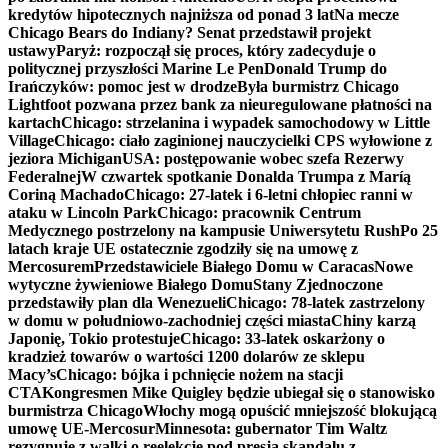
kredytów hipotecznych najniższa od ponad 3 lat
Na mecze
Chicago Bears do Indiany? Senat przedstawił projekt
ustawy
Paryż: rozpoczął się proces, który zadecyduje o
politycznej przyszłości Marine Le Pen
Donald Trump do
Irańczyków: pomoc jest w drodze
Była burmistrz Chicago
Lightfoot pozwana przez bank za nieuregulowane płatności na
kartach
Chicago: strzelanina i wypadek samochodowy w Little
Village
Chicago: ciało zaginionej nauczycielki CPS wyłowione z
jeziora Michigan
USA: postępowanie wobec szefa Rezerwy
Federalnej
W czwartek spotkanie Donalda Trumpa z Maríą
Coriną Machado
Chicago: 27-latek i 6-letni chłopiec ranni w
ataku w Lincoln Park
Chicago: pracownik Centrum
Medycznego postrzelony na kampusie Uniwersytetu Rush
Po 25
latach kraje UE ostatecznie zgodziły się na umowę z
Mercosurem
Przedstawiciele Białego Domu w Caracas
Nowe
wytyczne żywieniowe Białego Domu
Stany Zjednoczone
przedstawiły plan dla Wenezueli
Chicago: 78-latek zastrzelony
w domu w południowo-zachodniej części miasta
Chiny karzą
Japonię, Tokio protestuje
Chicago: 33-latek oskarżony o
kradzież towarów o wartości 1200 dolarów ze sklepu
Macy’s
Chicago: bójka i pchnięcie nożem na stacji
CTA
Kongresmen Mike Quigley będzie ubiegał się o stanowisko
burmistrza Chicago
Włochy mogą opuścić mniejszość blokującą
umowę UE-Mercosur
Minnesota: gubernator Tim Waltz
rezygnuje z walki o reelekcję pod presją skandalu z