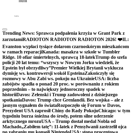
```html
▶
Kliknij PLAY, aby słuchać
🔈
🔊
```
Trending News:
Sprawca podpalenia krzyża w Grant Park z
zarzutami
RADIOTON RADIOTON RADIOTON 2026! ❤️
IL:
Evanston wypłaci tysiące dolarom czarnoskórym mieszkańcom
w ramach reparacji
Kanada: masakra w szkole w Tumbler
Ridge. 10 ofiar śmiertelnych, sprawcą 18-latek
Trump do szefa
policji 20 lat temu: “wszyscy w Nowym Jorku wiedzieli, że
Epstein był obrzydliwy”
Premier Wielkiej Brytanii wyklucza
dymisję ws. kontrowersji wokół Epsteina
Zakończyły się
rozmowy w Abu Zabi ws. pokoju na Ukrainie
USA: liczba
zabójstw spadła o ponad 20 proc. w porównaniu z rokiem
poprzednim – to największy jednoroczny spadek w
historii
Davos: Zełenski i Trump zadowoleni z dzisiejszego
spotkania
Davos: Trump chce Grenlandii. Bez wojska – ale z
jasnym sygnałem do świata
Rozpoczęło się Forum w Davos,
Prezydent USA zaprosił Chiny do Rady Pokoju
Chicago: w tym
tygodniu burza śnieżna do środy, potem silne uderzenie
arktycznego mrozu
USA – Trump dostał medal Nobla od
Machado
„Zabiłem tatę”: 11-latek z Pensylwanii zastrzelił ojca
po zabraniu mu konsoli Nintendo
USA: stopa procentowa