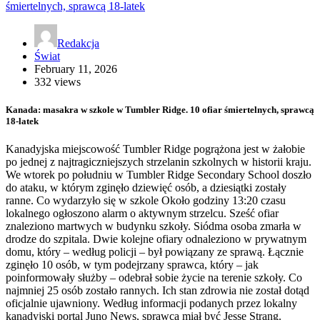
Redakcja
Świat
February 11, 2026
332 views
Kanada: masakra w szkole w Tumbler Ridge. 10 ofiar śmiertelnych, sprawcą
18-latek
Kanadyjska miejscowość Tumbler Ridge pogrążona jest w żałobie
po jednej z najtragiczniejszych strzelanin szkolnych w historii kraju.
We wtorek po południu w Tumbler Ridge Secondary School doszło
do ataku, w którym zginęło dziewięć osób, a dziesiątki zostały
ranne. Co wydarzyło się w szkole Około godziny 13:20 czasu
lokalnego ogłoszono alarm o aktywnym strzelcu. Sześć ofiar
znaleziono martwych w budynku szkoły. Siódma osoba zmarła w
drodze do szpitala. Dwie kolejne ofiary odnaleziono w prywatnym
domu, który – według policji – był powiązany ze sprawą. Łącznie
zginęło 10 osób, w tym podejrzany sprawca, który – jak
poinformowały służby – odebrał sobie życie na terenie szkoły. Co
najmniej 25 osób zostało rannych. Ich stan zdrowia nie został dotąd
oficjalnie ujawniony. Według informacji podanych przez lokalny
kanadyjski portal Juno News, sprawcą miał być Jesse Strang.