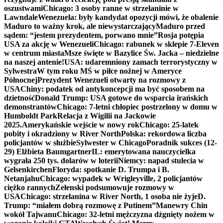
oszustwami
Chicago: 3 osoby ranne w strzelaninie w
Lawndale
Wenezuela: były kandydat opozycji mówi, że obalenie
Maduro to ważny krok, ale niewystarczający
Maduro przed
sądem: “jestem prezydentem, porwano mnie”
Rosja potępia
USA za akcję w Wenezueli
Chicago: rabunek w sklepie 7-Eleven
w centrum miasta
Msze święte w Bazylice Św. Jacka – niedzielne
na naszej antenie!
USA: udaremniony zamach terrorystyczny w
Sylwestra
W tym roku MŚ w piłce nożnej w Ameryce
Północnej
Prezydent Wenezueli otwarty na rozmowy z
USA
Chiny: podatek od antykoncepcji ma być sposobem na
dzietność
Donald Trump: USA gotowe do wsparcia irańskich
demonstrantów
Chicago: 7-letni chłopiec postrzelony w domu w
Humboldt Park
Relacja z Wigilii na Jackowie
2025.
Amerykańskie wejście w nowy rok
Chicago: 25-latek
pobity i okradziony w River North
Polska: rekordowa liczba
policjantów w służbie
Sylwester w Chicago
Poradnik sukces (12-
29) Elżbieta Baumgartner
IL: emerytowana nauczycielka
wygrała 250 tys. dolarów w loterii
Niemcy: napad stulecia w
Gelsenkirchen
Floryda: spotkanie D. Trumpa i B.
Netanjahu
Chicago: wypadek w Wrigleyville, 2 policjantów
ciężko rannych
Zełenski podsumowuje rozmowy w
USA
Chicago: strzelanina w River North, 1 osoba nie żyje
D.
Trump: “miałem dobrą rozmowę z Putinem”
Manewry Chin
wokół Tajwanu
Chicago: 32-letni mężczyzna dźgnięty nożem w