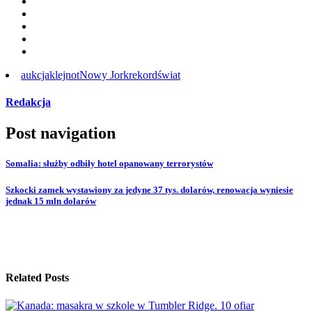
aukcja
klejnot
Nowy Jork
rekord
świat
Redakcja
Post navigation
Somalia: służby odbiły hotel opanowany terrorystów
Szkocki zamek wystawiony za jedyne 37 tys. dolarów, renowacja wyniesie
jednak 15 mln dolarów
Related Posts