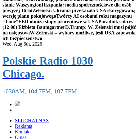
stanie Waszyngton
Hiszpania: media społecznościowe dla osób
powyżej 16 lat
Zełenski: Ukraina przekazała USA skorygowaną
wersję planu pokojowego
Twórcy AI osobami roku magazynu
“Time”
FED obniża stopy procentowe w USA
Poradnik sukces
(12-08) Elżbieta Baumgartner
D.Trump: W. Zełenski musi pójść
na ustępstwa
W.Zełenski – wybory możliwe, jeśli USA zapewnią
ich bezpieczeństwo
Wed. Aug 5th, 2026
Polskie Radio 1030
Chicago.
1030AM, 104.7FM, 107.7FM
SŁUCHAJ NAS
Reklama
Kontakt
O nas