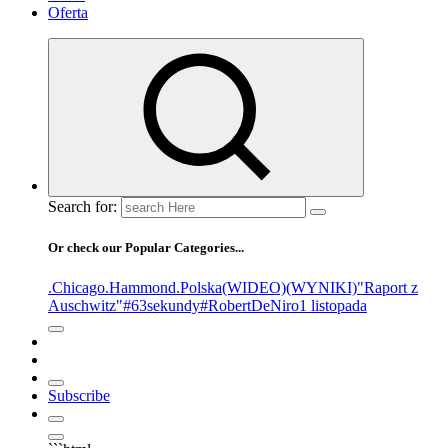
Oferta
Search for:
Or check our Popular Categories...
.Chicago
.Hammond
.Polska
(WIDEO)
(WYNIKI)
"Raport z
Auschwitz"
#63sekundy
#RobertDeNiro
1 listopada
Subscribe