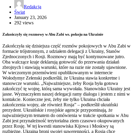
Redakcja
Świat
January 23, 2026
292 views
Zakończyły się rozmowy w Abu Zabi ws. pokoju na Ukrainie
Zakończyła się dzisiejsza część rozmów pokojowych w Abu Zabi w
formacie trójstronnym, z udziałem delegacji z Ukrainy, Stanów
Zjednoczonych i Rosji. Rozmowy mają być kontynuowane jutro.
Oba walczące kraje deklarują gotowość do przerwania działań
zbrojnych i stawiają warunki, które na razie nie zostały ujawnione.
W wieczornym przemówieni opublikowanym w internecie
Wołodymyr Zełenski podkreślił, że Ukraina stawia konkretne i
stanowcze warunki. „Najważniejsze, żeby Rosja była gotowa
zakończyć tę wojnę, którą sama wywołała. Stanowisko Ukrainy jest
jasne. Wyznaczyłem naszej delegacji ramy dialogu i jestem z nimi w
kontakcie. Konieczne jest, żeby nie tylko Ukraina chciała
zakończenia wojny, ale również Rosja” – podkreślił ukraiński
prezydent. Ukraińskie i rosyjskie agencje przypominają, że
najważniejszym tematem do omówienia w trakcie spotkania w Abu
Zabi jest przynależność terytorialna ziem czasowo okupowanych
przez Rosję. W tej kwestii stanowiska Kijowa i Moskwy są
rozbieżne. Ukraina broni swojej suwerenności, a Rosja chce