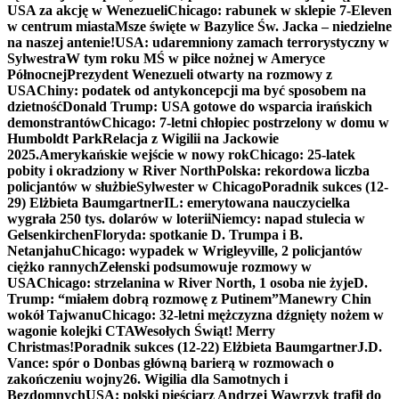
USA za akcję w Wenezueli
Chicago: rabunek w sklepie 7-Eleven
w centrum miasta
Msze święte w Bazylice Św. Jacka – niedzielne
na naszej antenie!
USA: udaremniony zamach terrorystyczny w
Sylwestra
W tym roku MŚ w piłce nożnej w Ameryce
Północnej
Prezydent Wenezueli otwarty na rozmowy z
USA
Chiny: podatek od antykoncepcji ma być sposobem na
dzietność
Donald Trump: USA gotowe do wsparcia irańskich
demonstrantów
Chicago: 7-letni chłopiec postrzelony w domu w
Humboldt Park
Relacja z Wigilii na Jackowie
2025.
Amerykańskie wejście w nowy rok
Chicago: 25-latek
pobity i okradziony w River North
Polska: rekordowa liczba
policjantów w służbie
Sylwester w Chicago
Poradnik sukces (12-
29) Elżbieta Baumgartner
IL: emerytowana nauczycielka
wygrała 250 tys. dolarów w loterii
Niemcy: napad stulecia w
Gelsenkirchen
Floryda: spotkanie D. Trumpa i B.
Netanjahu
Chicago: wypadek w Wrigleyville, 2 policjantów
ciężko rannych
Zełenski podsumowuje rozmowy w
USA
Chicago: strzelanina w River North, 1 osoba nie żyje
D.
Trump: “miałem dobrą rozmowę z Putinem”
Manewry Chin
wokół Tajwanu
Chicago: 32-letni mężczyzna dźgnięty nożem w
wagonie kolejki CTA
Wesołych Świąt! Merry
Christmas!
Poradnik sukces (12-22) Elżbieta Baumgartner
J.D.
Vance: spór o Donbas główną barierą w rozmowach o
zakończeniu wojny
26. Wigilia dla Samotnych i
Bezdomnych
USA: polski pięściarz Andrzej Wawrzyk trafił do