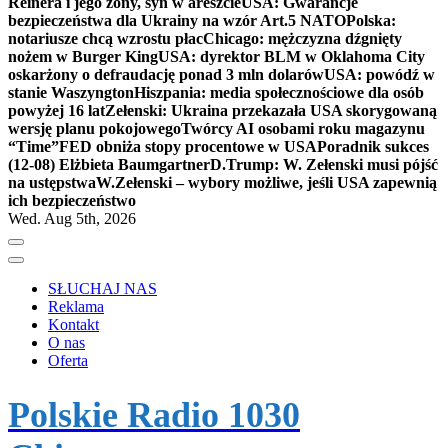
Reinera i jego żony, syn w areszcie
USA: Gwarancje
bezpieczeństwa dla Ukrainy na wzór Art.5 NATO
Polska:
notariusze chcą wzrostu płac
Chicago: mężczyzna dźgnięty
nożem w Burger King
USA: dyrektor BLM w Oklahoma City
oskarżony o defraudację ponad 3 mln dolarów
USA: powódź w
stanie Waszyngton
Hiszpania: media społecznościowe dla osób
powyżej 16 lat
Zełenski: Ukraina przekazała USA skorygowaną
wersję planu pokojowego
Twórcy AI osobami roku magazynu
“Time”
FED obniża stopy procentowe w USA
Poradnik sukces
(12-08) Elżbieta Baumgartner
D.Trump: W. Zełenski musi pójść
na ustępstwa
W.Zełenski – wybory możliwe, jeśli USA zapewnią
ich bezpieczeństwo
Wed. Aug 5th, 2026
SŁUCHAJ NAS
Reklama
Kontakt
O nas
Oferta
Polskie Radio 1030