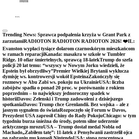
```html
▶
Kliknij PLAY, aby słuchać
🔈
🔊
```
Trending News:
Sprawca podpalenia krzyża w Grant Park z
zarzutami
RADIOTON RADIOTON RADIOTON 2026! ❤️
IL:
Evanston wypłaci tysiące dolarom czarnoskórym mieszkańcom
w ramach reparacji
Kanada: masakra w szkole w Tumbler
Ridge. 10 ofiar śmiertelnych, sprawcą 18-latek
Trump do szefa
policji 20 lat temu: “wszyscy w Nowym Jorku wiedzieli, że
Epstein był obrzydliwy”
Premier Wielkiej Brytanii wyklucza
dymisję ws. kontrowersji wokół Epsteina
Zakończyły się
rozmowy w Abu Zabi ws. pokoju na Ukrainie
USA: liczba
zabójstw spadła o ponad 20 proc. w porównaniu z rokiem
poprzednim – to największy jednoroczny spadek w
historii
Davos: Zełenski i Trump zadowoleni z dzisiejszego
spotkania
Davos: Trump chce Grenlandii. Bez wojska – ale z
jasnym sygnałem do świata
Rozpoczęło się Forum w Davos,
Prezydent USA zaprosił Chiny do Rady Pokoju
Chicago: w tym
tygodniu burza śnieżna do środy, potem silne uderzenie
arktycznego mrozu
USA – Trump dostał medal Nobla od
Machado
„Zabiłem tatę”: 11-latek z Pensylwanii zastrzelił ojca
po zabraniu mu konsoli Nintendo
USA: stopa procentowa