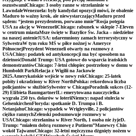
oszustwami
Chicago: 3 osoby ranne w strzelaninie w
Lawndale
Wenezuela: były kandydat opozycji mówi, że obalenie
Maduro to ważny krok, ale niewystarczający
Maduro przed
sądem: “jestem prezydentem, porwano mnie”
Rosja potępia
USA za akcję w Wenezueli
Chicago: rabunek w sklepie 7-Eleven
w centrum miasta
Msze święte w Bazylice Św. Jacka – niedzielne
na naszej antenie!
USA: udaremniony zamach terrorystyczny w
Sylwestra
W tym roku MŚ w piłce nożnej w Ameryce
Północnej
Prezydent Wenezueli otwarty na rozmowy z
USA
Chiny: podatek od antykoncepcji ma być sposobem na
dzietność
Donald Trump: USA gotowe do wsparcia irańskich
demonstrantów
Chicago: 7-letni chłopiec postrzelony w domu w
Humboldt Park
Relacja z Wigilii na Jackowie
2025.
Amerykańskie wejście w nowy rok
Chicago: 25-latek
pobity i okradziony w River North
Polska: rekordowa liczba
policjantów w służbie
Sylwester w Chicago
Poradnik sukces (12-
29) Elżbieta Baumgartner
IL: emerytowana nauczycielka
wygrała 250 tys. dolarów w loterii
Niemcy: napad stulecia w
Gelsenkirchen
Floryda: spotkanie D. Trumpa i B.
Netanjahu
Chicago: wypadek w Wrigleyville, 2 policjantów
ciężko rannych
Zełenski podsumowuje rozmowy w
USA
Chicago: strzelanina w River North, 1 osoba nie żyje
D.
Trump: “miałem dobrą rozmowę z Putinem”
Manewry Chin
wokół Tajwanu
Chicago: 32-letni mężczyzna dźgnięty nożem w