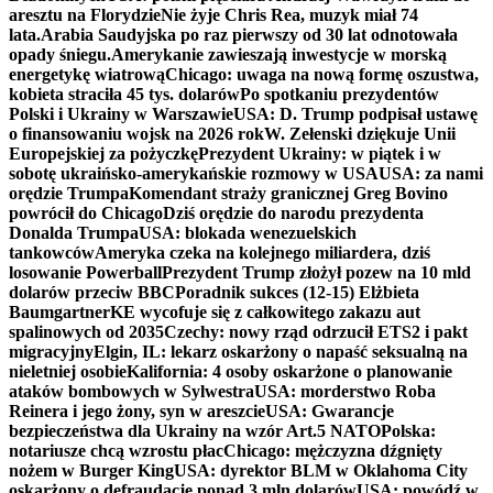
aresztu na Florydzie
Nie żyje Chris Rea, muzyk miał 74
lata.
Arabia Saudyjska po raz pierwszy od 30 lat odnotowała
opady śniegu.
Amerykanie zawieszają inwestycje w morską
energetykę wiatrową
Chicago: uwaga na nową formę oszustwa,
kobieta straciła 45 tys. dolarów
Po spotkaniu prezydentów
Polski i Ukrainy w Warszawie
USA: D. Trump podpisał ustawę
o finansowaniu wojsk na 2026 rok
W. Zełenski dziękuje Unii
Europejskiej za pożyczkę
Prezydent Ukrainy: w piątek i w
sobotę ukraińsko-amerykańskie rozmowy w USA
USA: za nami
orędzie Trumpa
Komendant straży granicznej Greg Bovino
powrócił do Chicago
Dziś orędzie do narodu prezydenta
Donalda Trumpa
USA: blokada wenezuelskich
tankowców
Ameryka czeka na kolejnego miliardera, dziś
losowanie Powerball
Prezydent Trump złożył pozew na 10 mld
dolarów przeciw BBC
Poradnik sukces (12-15) Elżbieta
Baumgartner
KE wycofuje się z całkowitego zakazu aut
spalinowych od 2035
Czechy: nowy rząd odrzucił ETS2 i pakt
migracyjny
Elgin, IL: lekarz oskarżony o napaść seksualną na
nieletniej osobie
Kalifornia: 4 osoby oskarżone o planowanie
ataków bombowych w Sylwestra
USA: morderstwo Roba
Reinera i jego żony, syn w areszcie
USA: Gwarancje
bezpieczeństwa dla Ukrainy na wzór Art.5 NATO
Polska:
notariusze chcą wzrostu płac
Chicago: mężczyzna dźgnięty
nożem w Burger King
USA: dyrektor BLM w Oklahoma City
oskarżony o defraudację ponad 3 mln dolarów
USA: powódź w