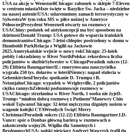
USA za akcję w Wenezueli
Chicago: rabunek w sklepie 7-Eleven
w centrum miasta
Msze święte w Bazylice Św. Jacka – niedzielne
na naszej antenie!
USA: udaremniony zamach terrorystyczny w
Sylwestra
W tym roku MŚ w piłce nożnej w Ameryce
Północnej
Prezydent Wenezueli otwarty na rozmowy z
USA
Chiny: podatek od antykoncepcji ma być sposobem na
dzietność
Donald Trump: USA gotowe do wsparcia irańskich
demonstrantów
Chicago: 7-letni chłopiec postrzelony w domu w
Humboldt Park
Relacja z Wigilii na Jackowie
2025.
Amerykańskie wejście w nowy rok
Chicago: 25-latek
pobity i okradziony w River North
Polska: rekordowa liczba
policjantów w służbie
Sylwester w Chicago
Poradnik sukces (12-
29) Elżbieta Baumgartner
IL: emerytowana nauczycielka
wygrała 250 tys. dolarów w loterii
Niemcy: napad stulecia w
Gelsenkirchen
Floryda: spotkanie D. Trumpa i B.
Netanjahu
Chicago: wypadek w Wrigleyville, 2 policjantów
ciężko rannych
Zełenski podsumowuje rozmowy w
USA
Chicago: strzelanina w River North, 1 osoba nie żyje
D.
Trump: “miałem dobrą rozmowę z Putinem”
Manewry Chin
wokół Tajwanu
Chicago: 32-letni mężczyzna dźgnięty nożem w
wagonie kolejki CTA
Wesołych Świąt! Merry
Christmas!
Poradnik sukces (12-22) Elżbieta Baumgartner
J.D.
Vance: spór o Donbas główną barierą w rozmowach o
zakończeniu wojny
26. Wigilia dla Samotnych i
Bezdomnych
USA: polski pięściarz Andrzej Wawrzyk trafił do