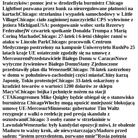
Irańczyków: pomoc jest w drodze
Była burmistrz Chicago
Lightfoot pozwana przez bank za nieuregulowane płatności na
kartach
Chicago: strzelanina i wypadek samochodowy w Little
Village
Chicago: ciało zaginionej nauczycielki CPS wyłowione z
jeziora Michigan
USA: postępowanie wobec szefa Rezerwy
Federalnej
W czwartek spotkanie Donalda Trumpa z Maríą
Coriną Machado
Chicago: 27-latek i 6-letni chłopiec ranni w
ataku w Lincoln Park
Chicago: pracownik Centrum
Medycznego postrzelony na kampusie Uniwersytetu Rush
Po 25
latach kraje UE ostatecznie zgodziły się na umowę z
Mercosurem
Przedstawiciele Białego Domu w Caracas
Nowe
wytyczne żywieniowe Białego Domu
Stany Zjednoczone
przedstawiły plan dla Wenezueli
Chicago: 78-latek zastrzelony
w domu w południowo-zachodniej części miasta
Chiny karzą
Japonię, Tokio protestuje
Chicago: 33-latek oskarżony o
kradzież towarów o wartości 1200 dolarów ze sklepu
Macy’s
Chicago: bójka i pchnięcie nożem na stacji
CTA
Kongresmen Mike Quigley będzie ubiegał się o stanowisko
burmistrza Chicago
Włochy mogą opuścić mniejszość blokującą
umowę UE-Mercosur
Minnesota: gubernator Tim Waltz
rezygnuje z walki o reelekcję pod presją skandalu z
oszustwami
Chicago: 3 osoby ranne w strzelaninie w
Lawndale
Wenezuela: były kandydat opozycji mówi, że obalenie
Maduro to ważny krok, ale niewystarczający
Maduro przed
sądem: “jestem prezydentem, porwano mnie”
Rosja potępia