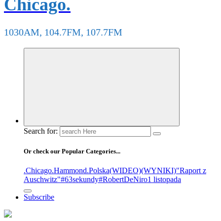
Chicago.
1030AM, 104.7FM, 107.7FM
Search for:
Or check our Popular Categories...
.Chicago
.Hammond
.Polska
(WIDEO)
(WYNIKI)
"Raport z
Auschwitz"
#63sekundy
#RobertDeNiro
1 listopada
Subscribe