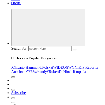
Oferta
Search for:
Or check our Popular Categories...
.Chicago
.Hammond
.Polska
(WIDEO)
(WYNIKI)
"Raport z
Auschwitz"
#63sekundy
#RobertDeNiro
1 listopada
Subscribe