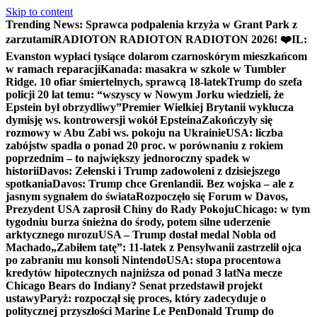
Skip to content
Trending News:
Sprawca podpalenia krzyża w Grant Park z
zarzutami
RADIOTON RADIOTON RADIOTON 2026! ❤️
IL:
Evanston wypłaci tysiące dolarom czarnoskórym mieszkańcom
w ramach reparacji
Kanada: masakra w szkole w Tumbler
Ridge. 10 ofiar śmiertelnych, sprawcą 18-latek
Trump do szefa
policji 20 lat temu: “wszyscy w Nowym Jorku wiedzieli, że
Epstein był obrzydliwy”
Premier Wielkiej Brytanii wyklucza
dymisję ws. kontrowersji wokół Epsteina
Zakończyły się
rozmowy w Abu Zabi ws. pokoju na Ukrainie
USA: liczba
zabójstw spadła o ponad 20 proc. w porównaniu z rokiem
poprzednim – to największy jednoroczny spadek w
historii
Davos: Zełenski i Trump zadowoleni z dzisiejszego
spotkania
Davos: Trump chce Grenlandii. Bez wojska – ale z
jasnym sygnałem do świata
Rozpoczęło się Forum w Davos,
Prezydent USA zaprosił Chiny do Rady Pokoju
Chicago: w tym
tygodniu burza śnieżna do środy, potem silne uderzenie
arktycznego mrozu
USA – Trump dostał medal Nobla od
Machado
„Zabiłem tatę”: 11-latek z Pensylwanii zastrzelił ojca
po zabraniu mu konsoli Nintendo
USA: stopa procentowa
kredytów hipotecznych najniższa od ponad 3 lat
Na mecze
Chicago Bears do Indiany? Senat przedstawił projekt
ustawy
Paryż: rozpoczął się proces, który zadecyduje o
politycznej przyszłości Marine Le Pen
Donald Trump do