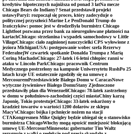
kredytów hipotecznych najniższa od ponad 3 lat
Na mecze
Chicago Bears do Indiany? Senat przedstawił projekt
ustawy
Paryż: rozpoczął się proces, który zadecyduje o
politycznej przyszłości Marine Le Pen
Donald Trump do
Irańczyków: pomoc jest w drodze
Była burmistrz Chicago
Lightfoot pozwana przez bank za nieuregulowane płatności na
kartach
Chicago: strzelanina i wypadek samochodowy w Little
Village
Chicago: ciało zaginionej nauczycielki CPS wyłowione z
jeziora Michigan
USA: postępowanie wobec szefa Rezerwy
Federalnej
W czwartek spotkanie Donalda Trumpa z Maríą
Coriną Machado
Chicago: 27-latek i 6-letni chłopiec ranni w
ataku w Lincoln Park
Chicago: pracownik Centrum
Medycznego postrzelony na kampusie Uniwersytetu Rush
Po 25
latach kraje UE ostatecznie zgodziły się na umowę z
Mercosurem
Przedstawiciele Białego Domu w Caracas
Nowe
wytyczne żywieniowe Białego Domu
Stany Zjednoczone
przedstawiły plan dla Wenezueli
Chicago: 78-latek zastrzelony
w domu w południowo-zachodniej części miasta
Chiny karzą
Japonię, Tokio protestuje
Chicago: 33-latek oskarżony o
kradzież towarów o wartości 1200 dolarów ze sklepu
Macy’s
Chicago: bójka i pchnięcie nożem na stacji
CTA
Kongresmen Mike Quigley będzie ubiegał się o stanowisko
burmistrza Chicago
Włochy mogą opuścić mniejszość blokującą
umowę UE-Mercosur
Minnesota: gubernator Tim Waltz
rezygnuje z walki o reelekcję pod presją skandalu z