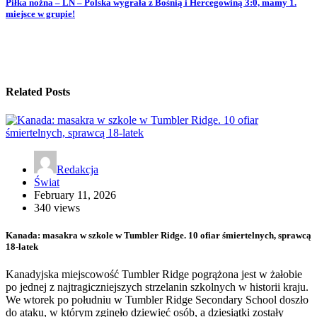
Piłka nożna – LN – Polska wygrała z Bośnią i Hercegowiną 3:0, mamy 1.
miejsce w grupie!
Related Posts
Redakcja
Świat
February 11, 2026
340 views
Kanada: masakra w szkole w Tumbler Ridge. 10 ofiar śmiertelnych, sprawcą
18-latek
Kanadyjska miejscowość Tumbler Ridge pogrążona jest w żałobie
po jednej z najtragiczniejszych strzelanin szkolnych w historii kraju.
We wtorek po południu w Tumbler Ridge Secondary School doszło
do ataku, w którym zginęło dziewięć osób, a dziesiątki zostały