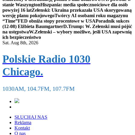
stanie Waszyngton
Hiszpania: media społecznościowe dla osób
powyżej 16 lat
Zełenski: Ukraina przekazała USA skorygowaną
wersję planu pokojowego
Twórcy AI osobami roku magazynu
“Time”
FED obniża stopy procentowe w USA
Poradnik sukces
(12-08) Elżbieta Baumgartner
D.Trump: W. Zełenski musi pójść
na ustępstwa
W.Zełenski – wybory możliwe, jeśli USA zapewnią
ich bezpieczeństwo
Sat. Aug 8th, 2026
Polskie Radio 1030
Chicago.
1030AM, 104.7FM, 107.7FM
SŁUCHAJ NAS
Reklama
Kontakt
O nas