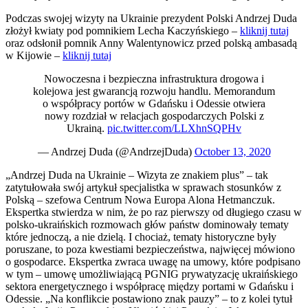
Podczas swojej wizyty na Ukrainie prezydent Polski Andrzej Duda
złożył kwiaty pod pomnikiem Lecha Kaczyńskiego –
kliknij tutaj
oraz odsłonił pomnik Anny Walentynowicz przed polską ambasadą
w Kijowie –
kliknij tutaj
Nowoczesna i bezpieczna infrastruktura drogowa i
kolejowa jest gwarancją rozwoju handlu. Memorandum
o współpracy portów w Gdańsku i Odessie otwiera
nowy rozdział w relacjach gospodarczych Polski z
Ukrainą.
pic.twitter.com/LLXhnSQPHv
— Andrzej Duda (@AndrzejDuda)
October 13, 2020
„Andrzej Duda na Ukrainie – Wizyta ze znakiem plus” – tak
zatytułowała swój artykuł specjalistka w sprawach stosunków z
Polską – szefowa Centrum Nowa Europa Alona Hetmanczuk.
Ekspertka stwierdza w nim, że po raz pierwszy od długiego czasu w
polsko-ukraińskich rozmowach głów państw dominowały tematy
które jednoczą, a nie dzielą. I chociaż, tematy historyczne były
poruszane, to poza kwestiami bezpieczeństwa, najwięcej mówiono
o gospodarce. Ekspertka zwraca uwagę na umowy, które podpisano
w tym – umowę umożliwiającą PGNIG prywatyzację ukraińskiego
sektora energetycznego i współpracę między portami w Gdańsku i
Odessie. „Na konflikcie postawiono znak pauzy” – to z kolei tytuł