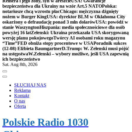
Reinera i jego żony, syn w areszcie
USA: Gwarancje
bezpieczeństwa dla Ukrainy na wzór Art.5 NATO
Polska:
notariusze chcą wzrostu płac
Chicago: mężczyzna dźgnięty
nożem w Burger King
USA: dyrektor BLM w Oklahoma City
oskarżony o defraudację ponad 3 mln dolarów
USA: powódź w
stanie Waszyngton
Hiszpania: media społecznościowe dla osób
powyżej 16 lat
Zełenski: Ukraina przekazała USA skorygowaną
wersję planu pokojowego
Twórcy AI osobami roku magazynu
“Time”
FED obniża stopy procentowe w USA
Poradnik sukces
(12-08) Elżbieta Baumgartner
D.Trump: W. Zełenski musi pójść
na ustępstwa
W.Zełenski – wybory możliwe, jeśli USA zapewnią
ich bezpieczeństwo
Sat. Aug 8th, 2026
SŁUCHAJ NAS
Reklama
Kontakt
O nas
Oferta
Polskie Radio 1030