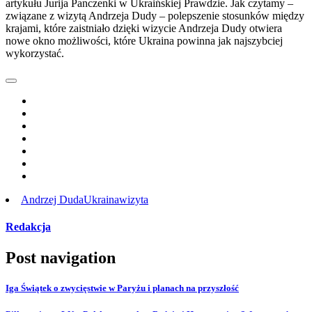
artykułu Jurija Panczenki w Ukraińskiej Prawdzie. Jak czytamy –
związane z wizytą Andrzeja Dudy – polepszenie stosunków między
krajami, które zaistniało dzięki wizycie Andrzeja Dudy otwiera
nowe okno możliwości, które Ukraina powinna jak najszybciej
wykorzystać.
Andrzej Duda
Ukraina
wizyta
Redakcja
Post navigation
Iga Świątek o zwycięstwie w Paryżu i planach na przyszłość