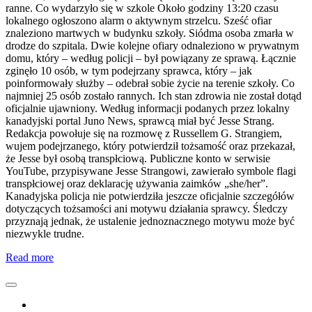
ranne. Co wydarzyło się w szkole Około godziny 13:20 czasu
lokalnego ogłoszono alarm o aktywnym strzelcu. Sześć ofiar
znaleziono martwych w budynku szkoły. Siódma osoba zmarła w
drodze do szpitala. Dwie kolejne ofiary odnaleziono w prywatnym
domu, który – według policji – był powiązany ze sprawą. Łącznie
zginęło 10 osób, w tym podejrzany sprawca, który – jak
poinformowały służby – odebrał sobie życie na terenie szkoły. Co
najmniej 25 osób zostało rannych. Ich stan zdrowia nie został dotąd
oficjalnie ujawniony. Według informacji podanych przez lokalny
kanadyjski portal Juno News, sprawcą miał być Jesse Strang.
Redakcja powołuje się na rozmowę z Russellem G. Strangiem,
wujem podejrzanego, który potwierdził tożsamość oraz przekazał,
że Jesse był osobą transpłciową. Publiczne konto w serwisie
YouTube, przypisywane Jesse Strangowi, zawierało symbole flagi
transpłciowej oraz deklarację używania zaimków „she/her”.
Kanadyjska policja nie potwierdziła jeszcze oficjalnie szczegółów
dotyczących tożsamości ani motywu działania sprawcy. Śledczy
przyznają jednak, że ustalenie jednoznacznego motywu może być
niezwykle trudne.
Read more