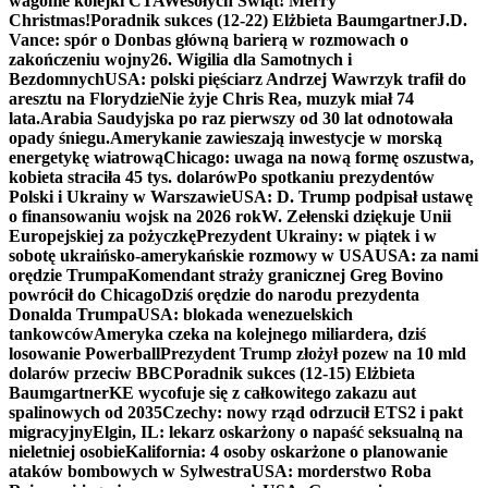
wagonie kolejki CTA
Wesołych Świąt! Merry
Christmas!
Poradnik sukces (12-22) Elżbieta Baumgartner
J.D.
Vance: spór o Donbas główną barierą w rozmowach o
zakończeniu wojny
26. Wigilia dla Samotnych i
Bezdomnych
USA: polski pięściarz Andrzej Wawrzyk trafił do
aresztu na Florydzie
Nie żyje Chris Rea, muzyk miał 74
lata.
Arabia Saudyjska po raz pierwszy od 30 lat odnotowała
opady śniegu.
Amerykanie zawieszają inwestycje w morską
energetykę wiatrową
Chicago: uwaga na nową formę oszustwa,
kobieta straciła 45 tys. dolarów
Po spotkaniu prezydentów
Polski i Ukrainy w Warszawie
USA: D. Trump podpisał ustawę
o finansowaniu wojsk na 2026 rok
W. Zełenski dziękuje Unii
Europejskiej za pożyczkę
Prezydent Ukrainy: w piątek i w
sobotę ukraińsko-amerykańskie rozmowy w USA
USA: za nami
orędzie Trumpa
Komendant straży granicznej Greg Bovino
powrócił do Chicago
Dziś orędzie do narodu prezydenta
Donalda Trumpa
USA: blokada wenezuelskich
tankowców
Ameryka czeka na kolejnego miliardera, dziś
losowanie Powerball
Prezydent Trump złożył pozew na 10 mld
dolarów przeciw BBC
Poradnik sukces (12-15) Elżbieta
Baumgartner
KE wycofuje się z całkowitego zakazu aut
spalinowych od 2035
Czechy: nowy rząd odrzucił ETS2 i pakt
migracyjny
Elgin, IL: lekarz oskarżony o napaść seksualną na
nieletniej osobie
Kalifornia: 4 osoby oskarżone o planowanie
ataków bombowych w Sylwestra
USA: morderstwo Roba